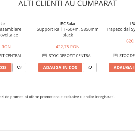
ALTI CLIENTI AU CUMPARAT
lar
IBC Solar
IB
e asamblare
Support Rail TF50+m, 5850mm
Trapezoidal 
tovoltaice
black
620
2 RON
422,75 RON
IT CENTRAL
STOC DEPOZIT CENTRAL
STOC DE
COS
ADAUGA IN COS
ADAUGA I
i de promotii si oferte promotionale exclusive clientilor inregistrati.