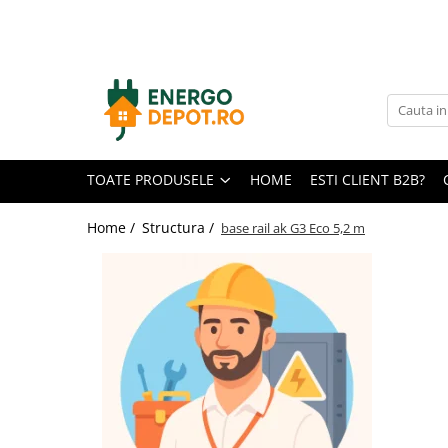
Toate Produsele
Panouri fotovoltaice
AIKO
Canadian Solar
TOATE PRODUSELE
HOME
ESTI CLIENT B2B?
Longi Solar
Optimizatoare panouri
Home /
Structura /
base rail ak G3 Eco 5,2 m
Victron Energy
Invertoare
Microinvertoare
Fronius
Accesorii Fronius
Invertoare Hibride Fronius
Invertoare On-Grid Fronius