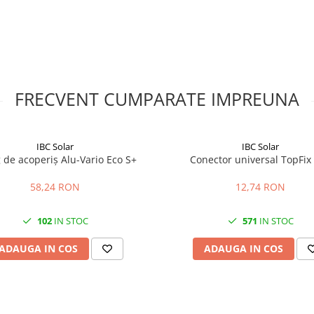
e, fixarea si masurile privind
mentatiei tehnice a sistemului si
ul de catre personal calificat in
e baza?
 AeroFlat, impreuna cu elementele
FRECVENT CUMPARATE IMPREUNA
IBC Solar
IBC Solar
operis cu strat laminat.
g de acoperiș Alu-Vario Eco S+
Conector universal TopFix
?
tele de sustinere, conectare si
58,24 RON
12,74 RON
102
IN STOC
571
IN STOC
ui de montaj, in functie de tipul
ce amplasamentului.
ADAUGA IN COS
ADAUGA IN COS