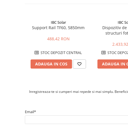
Cabluri cupru coaxial bransament
Cabluri cupru flexibil
Cabluri cupru nearmat
IBC Solar
IBC So
Cabluri cupru rezistente la foc
Support Rail TF60, 5850mm
Dispozitiv d
Cabluri flexibile
structuri fo
488,42 RON
Cabluri flexibile plate
2.433,9
Cabluri medie tensiune
STOC DEPOZIT CENTRAL
STOC DEPOZ
Cabluri medie tensiune aluminiu
Cabluri optice
ADAUGA IN COS
ADAUGA IN 
Cabluri semnalizare si control
Cabluri speciale
Conductori flexibili cupru
Inregistreaza-te si cumperi mai repede si mai simplu. Beneficiez
Conductori rigizi
Conductori rigizi cupru
Email*
Cabluri alarma
Cabluri boxe