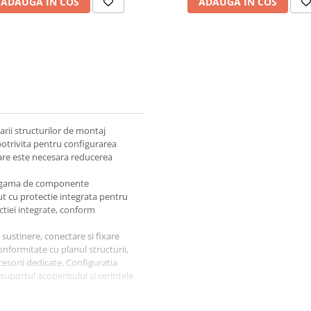
ADAUGA IN COS
ADAUGA IN COS
rii structurilor de montaj
potrivita pentru configurarea
care este necesara reducerea
in gama de componente
ut cu protectie integrata pentru
ctiei integrate, conform
sustinere, conectare si fixare
onformitate cu planul structurii,
esorii dedicate. Configuratia
suportul acoperisului si cerintele
atibilitatea tuturor componentelor