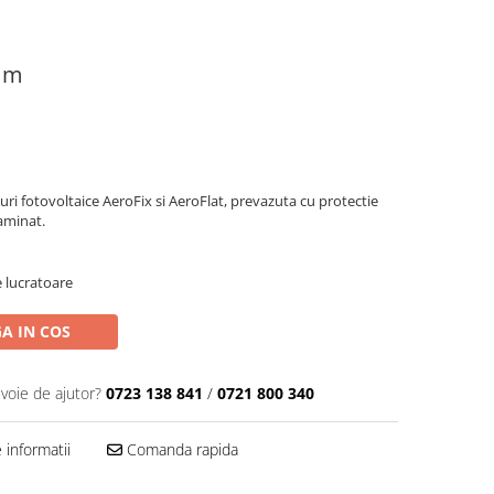
2 m
uri fotovoltaice AeroFix si AeroFlat, prevazuta cu protectie
laminat.
e lucratoare
A IN COS
evoie de ajutor?
0723 138 841
/
0721 800 340
informatii
Comanda rapida