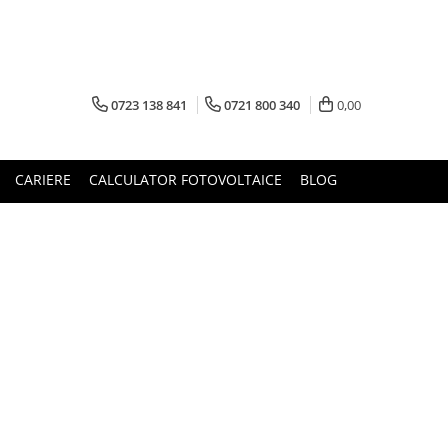
0723 138 841
0721 800 340
0,00
CARIERE
CALCULATOR FOTOVOLTAICE
BLOG