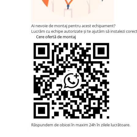
Statii de reincarcare Fronius
Goodwe
HUAWEI
Ai nevoie de montaj pentru acest echipament?
SMA
Lucrăm cu echipe autorizate și te ajutăm să instalezi corect 
Cere ofertă de montaj
Solis
Solplanet
Sungrow
Invertoare Hibrid Sungrow
Invertoare on-grid Sungrow
Statii de reincarcare Sungrow
Victron Energy
MPPT
Accesorii Victron
Invertor Hibrid - Off Grid
Statii de reincarcare Victron
Răspundem de obicei în maxim 24h în zilele lucrătoare.
Acumulatori