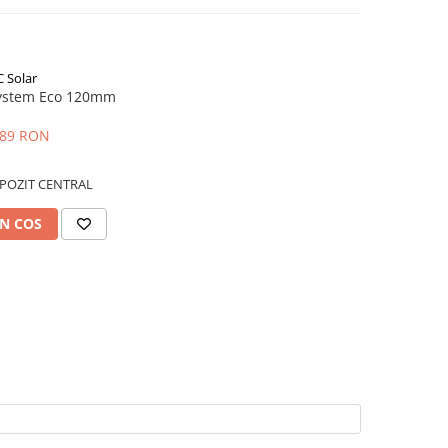
C Solar
System Eco 120mm
,89 RON
POZIT CENTRAL
N COS