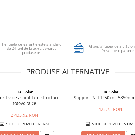
Perioada de garantie este standard
Ai posibilitatea de a plăti on
de 24 luni de la achizitionarea
în rate prin partener
produselor.
PRODUSE ALTERNATIVE
IBC Solar
IBC Solar
ozitiv de asamblare structuri
Support Rail TF50+m, 5850mm
fotovoltaice
422,75 RON
2.433,92 RON
STOC DEPOZIT CENTRAL
STOC DEPOZIT CENTRA