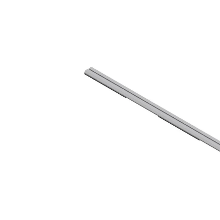
BYD Battery
HVM
HVS
LVS
Deye
Enphase
FelicitySolar
Fronius Reserva
Fronius Reserva Pro
Huawei
Pylontech
H1
H2
HV
US
SMA