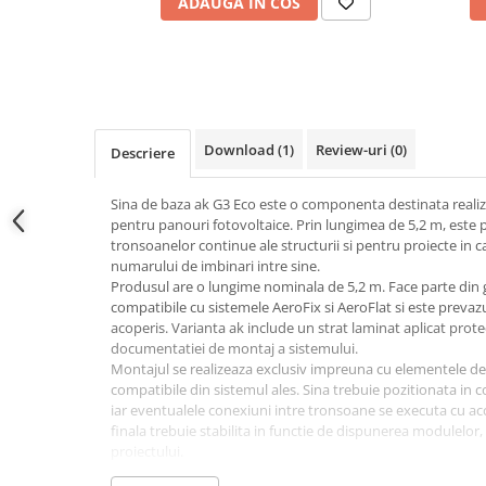
ADAUGA IN COS
Adaptoare
Conectica IEC
Convertor DC-DC
Dongle
Meteocontrol
Download (1)
Review-uri
(0)
Descriere
Monitorizare
Mufe si conectori
Sina de baza ak G3 Eco este o componenta destinata realiza
pentru panouri fotovoltaice. Prin lungimea de 5,2 m, este 
Power analyzer
tronsoanelor continue ale structurii si pentru proiecte in 
numarului de imbinari intre sine.
Smart Meter
Produsul are o lungime nominala de 5,2 m. Face parte d
Statii de reincarcare
compatibile cu sistemele AeroFix si AeroFlat si este prevaz
acoperis. Varianta ak include un strat laminat aplicat prote
Cabluri
documentatiei de montaj a sistemului.
Accesorii cabluri
Montajul se realizeaza exclusiv impreuna cu elementele de 
compatibile din sistemul ales. Sina trebuie pozitionata in c
Alte accesorii
iar eventualele conexiuni intre tronsoane se executa cu acc
Folie avertizoare
finala trebuie stabilita in functie de dispunerea modulelor, 
LEA accesorii
proiectului.
Inainte de instalare, se verifica integritatea sinei si comp
Papuci si mufe