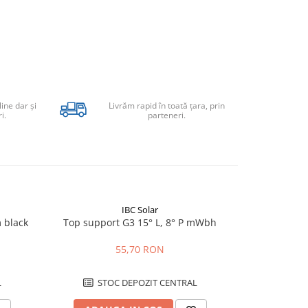
line dar şi
Livrăm rapid în toată țara, prin
i.
parteneri.
IBC Solar
 black
Top support G3 15° L, 8° P mWbh
ba
55,70 RON
L
STOC DEPOZIT CENTRAL
STO