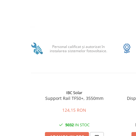
Sungrow
SBH
SBR battery
SBS
Distribuie
Accesorii stocare
pe
Facebook
Personal calificat şi autorizat în
Structura
instalarea sistemelor fotovoltaice.
Structura acoperis tigla
Structura acoperis tabla
Structura acoperis plat
IBC
IBC Solar
IBC Top Fix 200
Support Rail TF50+, 3550mm
Disp
K2-Systems GmbH
124,15 RON
Accesorii
Backup Switch
5032
IN STOC
Conectica