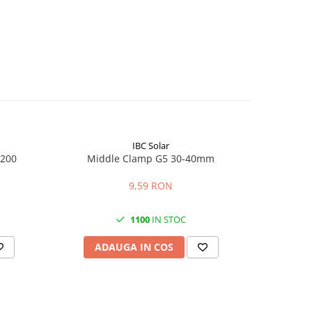
IBC Solar
 200
Middle Clamp G5 30-40mm
Piu
9,59 RON
1100
IN STOC
ADAUGA IN COS
AD