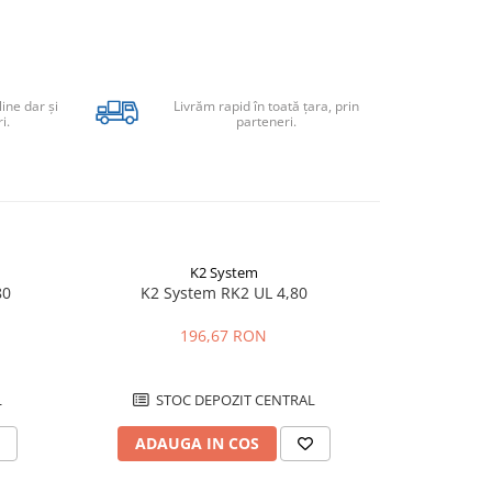
line dar şi
Livrăm rapid în toată țara, prin
i.
parteneri.
K2 System
80
K2 System RK2 UL 4,80
K2 Syste
196,67 RON
L
STOC DEPOZIT CENTRAL
STO
ADAUGA IN COS
ADAU