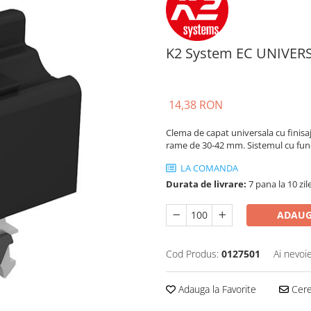
K2 System EC UNIVE
14,38 RON
Clema de capat universala cu finisaj
rame de 30-42 mm. Sistemul cu func
LA COMANDA
Durata de livrare:
7 pana la 10 zil
ADAUG
Cod Produs:
0127501
Ai nevoi
Adauga la Favorite
Cere 