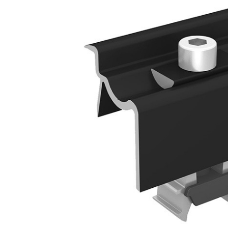
LVS
Deye
Enphase
FelicitySolar
Fronius Reserva
Fronius Reserva Pro
Huawei
Pylontech
H1
H2
HV
US
SMA
Sungrow
SBH