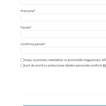
Trasee electrice
Prenume*
Dulapuri metalice
Materiale instalatii si montaj
Parola*
Banda perforata
Catarame banda inox
Banda inox
Confirma parola*
Tablouri electrice
Tablouri plastic
Tablouri sigurante echipat DC/AC
Vreau sa primesc newsletter cu promotiile magazinului. Af
Sunt de acord cu prelucrarea datelor personale conform
Po
Tuburi si Jgheaburi
Canal cablu
Canal cablu pardoseala
Canal cablu perforat
Cutie ABS
Cutie ABS modulara