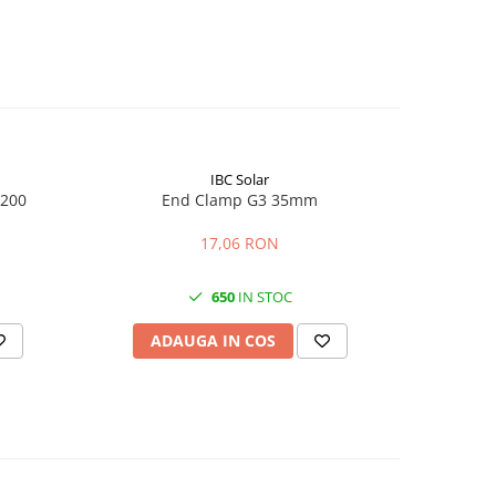
IBC Solar
 200
End Clamp G3 35mm
E
17,06 RON
650
IN STOC
ADAUGA IN COS
AD