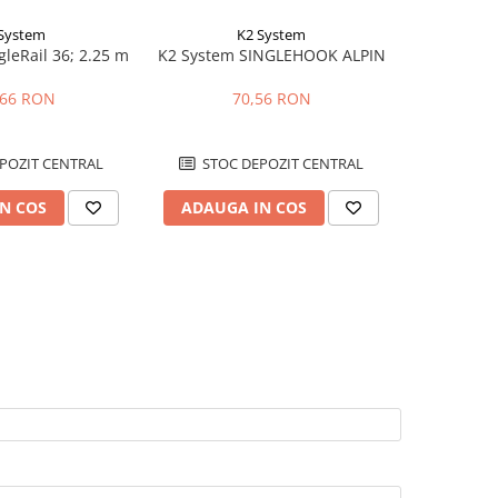
System
K2 System
leRail 36; 2.25 m
K2 System SINGLEHOOK ALPIN
K2 Syst
,66 RON
70,56 RON
POZIT CENTRAL
STOC DEPOZIT CENTRAL
STOC
N COS
ADAUGA IN COS
ADAUG