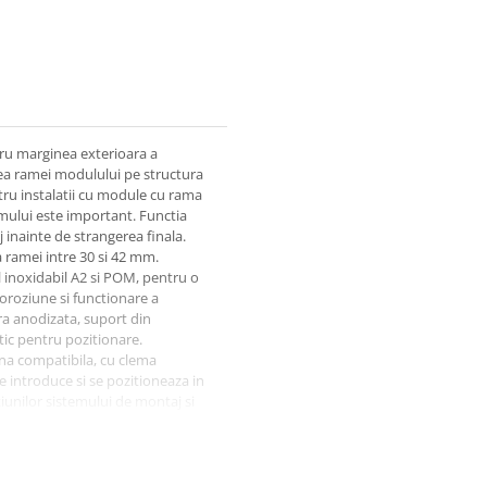
ru marginea exterioara a
ea ramei modulului pe structura
tru instalatii cu module cu rama
mului este important. Functia
j inainte de strangerea finala.
 ramei intre 30 si 42 mm.
 inoxidabil A2 si POM, pentru o
oroziune si functionare a
ra anodizata, suport din
tic pentru pozitionare.
ina compatibila, cu clema
e introduce si se pozitioneaza in
tiunilor sistemului de montaj si
Este necesara verificarea in
atii dintre sina, clema si tipul de
e 6, FlatRail, SolidRail L, LS sau