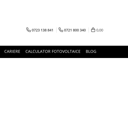
0723 138 841
0721 800 340
0,00
CARIERE
CALCULATOR FOTOVOLTAICE
BLOG