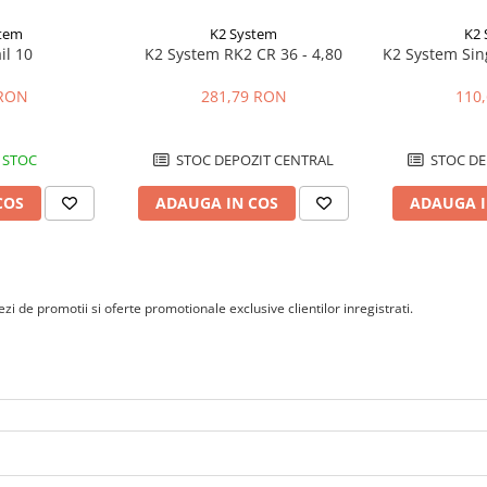
stem
K2 System
K2 
il 10
K2 System RK2 CR 36 - 4,80
K2 System Sing
 RON
281,79 RON
110
 STOC
STOC DEPOZIT CENTRAL
STOC DE
COS
ADAUGA IN COS
ADAUGA I
i de promotii si oferte promotionale exclusive clientilor inregistrati.