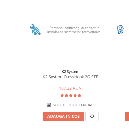
SBR battery
SBS
Distribuie
Accesorii stocare
pe
Facebook
Structura
Personal calificat şi autorizat în
instalarea sistemelor fotovoltaice.
Structura acoperis tigla
Structura acoperis tabla
Structura acoperis plat
IBC
IBC Top Fix 200
K2 System
K2 System CrossHook 2G STE
K2-Systems GmbH
Accesorii
107,22 RON
Backup Switch
Conectica
STOC DEPOZIT CENTRAL
Adaptoare
ADAUGA IN COS
Conectica IEC
Convertor DC-DC