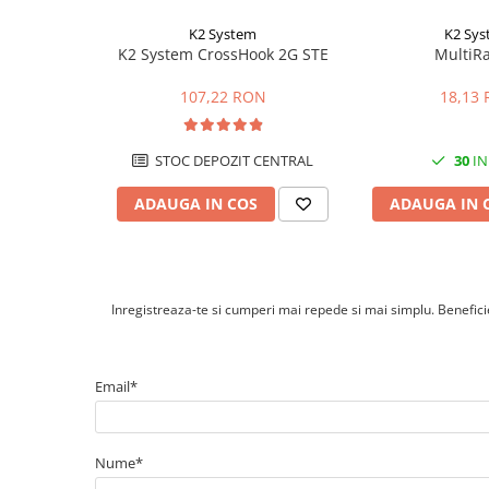
Cabluri cupru rezistente la foc
K2 System
K2 Sy
Cabluri flexibile
K2 System CrossHook 2G STE
MultiRa
Cabluri flexibile plate
107,22 RON
18,13
Cabluri medie tensiune
Cabluri medie tensiune aluminiu
STOC DEPOZIT CENTRAL
30
IN
Cabluri optice
Cabluri semnalizare si control
ADAUGA IN COS
ADAUGA IN 
Cabluri speciale
Conductori flexibili cupru
Conductori rigizi
Inregistreaza-te si cumperi mai repede si mai simplu. Beneficiez
Conductori rigizi cupru
Cabluri alarma
Email*
Cabluri boxe
Cabluri semnalizare incendiu
Nume*
Cabluri semnalizare si control
ecranate