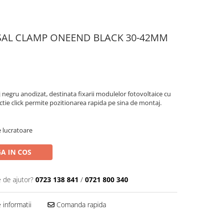
RSAL CLAMP ONEEND BLACK 30-42MM
 negru anodizat, destinata fixarii modulelor fotovoltaice cu
tie click permite pozitionarea rapida pe sina de montaj.
e lucratoare
A IN COS
e de ajutor?
0723 138 841
/
0721 800 340
informatii
Comanda rapida