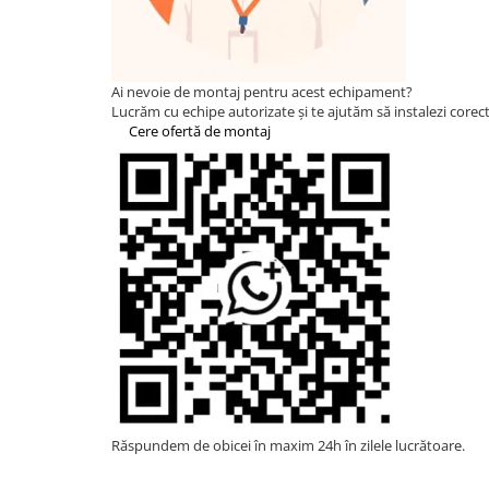
Invertoare Hibride Fronius
Invertoare On-Grid Fronius
Goodwe
Ai nevoie de montaj pentru acest echipament?
HUAWEI
Lucrăm cu echipe autorizate și te ajutăm să instalezi corect 
Cere ofertă de montaj
SMA
Solis
Solplanet
Sungrow
Victron Energy
MPPT
Accesorii Victron
Invertor Hibrid - Off Grid
Acumulatori
BYD Battery
Răspundem de obicei în maxim 24h în zilele lucrătoare.
HVM
HVS