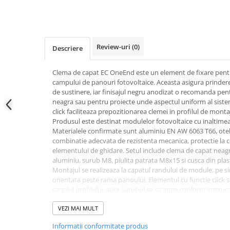
Dongle
Meteocontrol
Monitorizare
Review-uri
(0)
Descriere
Mufe si conectori
Clema de capat EC OneEnd este un element de fixare pent
Power analyzer
campului de panouri fotovoltaice. Aceasta asigura prinder
Smart Meter
de sustinere, iar finisajul negru anodizat o recomanda pen
neagra sau pentru proiecte unde aspectul uniform al siste
Statii de reincarcare
click faciliteaza prepozitionarea clemei in profilul de monta
Cabluri
Produsul este destinat modulelor fotovoltaice cu inaltimea
Materialele confirmate sunt aluminiu EN AW 6063 T66, otel
Accesorii cabluri
combinatie adecvata de rezistenta mecanica, protectie la c
Alte accesorii
elementului de ghidare. Setul include clema de capat neag
aluminiu, surub M8, piulita patrata M8x15 si cusca din plas
Folie avertizoare
Montajul se realizeaza la capatul randului de module, pe s
LEA accesorii
orientata peste rama panoului. Elementul cu functie click s
canalul profilului, apoi surubul se strange conform instruc
Papuci si mufe
cuplului de strangere indicat pentru configuratia folosita. 
Cablu solar
prealabil a inaltimii reale a ramei modulului si a compatibilit
VEZI MAI MULT
acoperis.
Cabluri coaxiale TV
Informatii conformitate produs
Pentru utilizare corecta, clema nu trebuie folosita cu K2 Dom