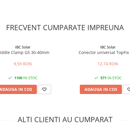
 poate prezenta zgarieturi fine
a rolul functional al piesei.
entru incarcarile de vant si
unile de montaj aplicabile.
FRECVENT CUMPARATE IMPREUNA
 clema?
mei intre 30 si 42 mm.
IBC Solar
IBC Solar
e fixeaza rama exterioara a
iddle Clamp G5 30-40mm
Conector universal TopFix
9,59 RON
12,74 RON
iguratie. Nu este destinata
lor CrossRail 62 sau 90.
1100
IN STOC
571
IN STOC
 montaj, pentru o instalare mai
ADAUGA IN COS
ADAUGA IN COS
tate din ambalare sau transport,
ALTI CLIENTI AU CUMPARAT