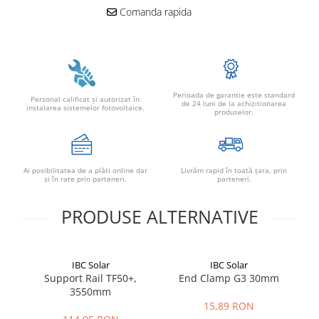
Comanda rapida
Power analyzer
Smart Meter
Statii de reincarcare
Cabluri
Perioada de garantie este standard
Accesorii cabluri
Personal calificat şi autorizat în
de 24 luni de la achizitionarea
instalarea sistemelor fotovoltaice.
produselor.
Alte accesorii
Folie avertizoare
LEA accesorii
Ai posibilitatea de a plăti online dar
Livrăm rapid în toată țara, prin
Papuci si mufe
şi în rate prin parteneri.
parteneri.
Cablu solar
PRODUSE ALTERNATIVE
Cabluri coaxiale TV
Cabluri curenti slabi
Cabluri date
IBC Solar
IBC Solar
Support Rail TF50+,
End Clamp G3 30mm
To
Cabluri Electrice
3550mm
Cabluri energie joasa tensiune -
15,89 RON
aluminiu