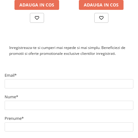
ADAUGA IN COS
ADAUGA IN COS
Tablou metalic
Tablou organizare santier echipat
Tablou organizare santier necablat
Tub flexibil
Tub flexibil dublu perete (corugata)
Inregistreaza-te si cumperi mai repede si mai simplu. Beneficiezi de
Tub flexibil metalic
promotii si oferte promotionale exclusive clientilor inregistrati.
Protectie
Aparate de masura si comanda
Email*
Contor digital
Blocuri de masura si protectie
Butoane
Nume*
Buton ciuperca
Contactoare
Prenume*
Contactor industrial
Contactor modular
Descarcatoare