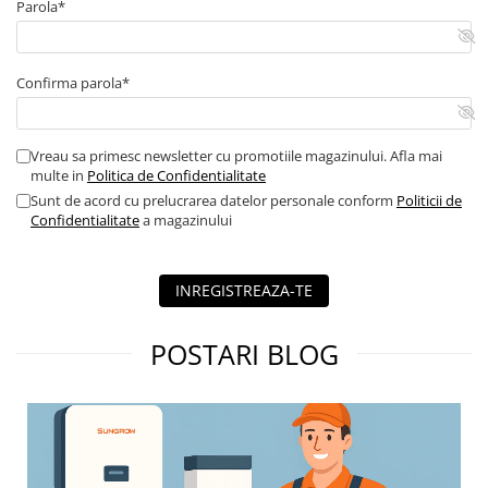
Parola*
Echipamente de impamantare
Electrozi impamantare
Confirma parola*
Piesa separatie
Platbanda
Intrerupatoare automate
Vreau sa primesc newsletter cu promotiile magazinului. Afla mai
multe in
Politica de Confidentialitate
AFDD
Sunt de acord cu prelucrarea datelor personale conform
Politicii de
Intrerupatoare automate de putere
Confidentialitate
a magazinului
Intrerupatoare automate
diferentiale
INREGISTREAZA-TE
Intrerupatoare automate modulare
Separator sarcina
POSTARI BLOG
Relee
Releu monitorizare tensiune
Separator fuzibil
Separator fuzibil aplicatii
fotovoltaice