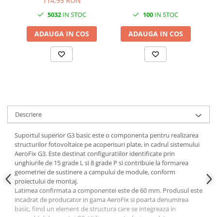
114,95 RON
5032
IN STOC
100
IN STOC
Cabluri aluminiu armat
Cabluri aluminiu coaxial
ADAUGA IN COS
ADAUGA IN COS
bransament
Cabluri aluminiu nearmat
Cabluri aluminiu tip Enel
Cabluri aluminiu torsadat/aerian
Cabluri energie joasa tensiune -
cupru
Cabluri cupru armat
Descriere
Cabluri cupru coaxial bransament
Suportul superior G3 basic este o componenta pentru realizarea
Cabluri cupru flexibil
structurilor fotovoltaice pe acoperisuri plate, in cadrul sistemului
Cabluri cupru nearmat
AeroFix G3. Este destinat configuratiilor identificate prin
Cabluri cupru rezistente la foc
unghiurile de 15 grade L si 8 grade P si contribuie la formarea
geometriei de sustinere a campului de module, conform
Cabluri flexibile
proiectului de montaj.
Cabluri flexibile plate
Latimea confirmata a componentei este de 60 mm. Produsul este
incadrat de producator in gama AeroFix si poarta denumirea
Cabluri medie tensiune
basic, fiind un element de structura care se integreaza in