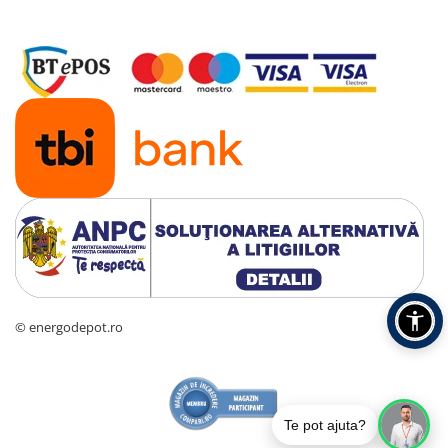
Lanterne
Stalpi de iluminat
Stalpi retele electrice
Scule de mana si unelte
Sisteme de incalzire
Automatizari
Montaj
Lichidare de stoc B2B
© energodepot.ro
Te pot ajuta?