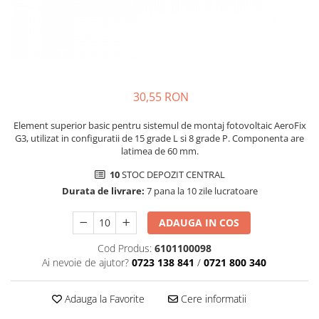
Structura acoperis plat
IBC
IBC Top Fix 200
K2-Systems GmbH
30,55 RON
Accesorii
Backup Switch
Element superior basic pentru sistemul de montaj fotovoltaic AeroFix
G3, utilizat in configuratii de 15 grade L si 8 grade P. Componenta are
Conectica
latimea de 60 mm.
Adaptoare
10
STOC DEPOZIT CENTRAL
Conectica IEC
Durata de livrare:
7 pana la 10 zile lucratoare
Convertor DC-DC
ADAUGA IN COS
Dongle
Meteocontrol
Cod Produs:
6101100098
Ai nevoie de ajutor?
0723 138 841
/
0721 800 340
Monitorizare
MPPT
Adauga la Favorite
Cere informatii
Mufe si conectori