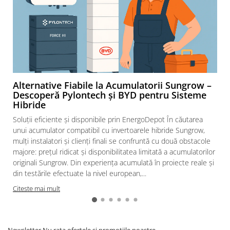
Sigurante fuzibile
Aparataj
Aparataj modular
Standard German
Intrerupator
Priza
Alternative Fiabile la Acumulatorii Sungrow –
Functii speciale
Descoperă Pylontech și BYD pentru Sisteme
Hibride
Rama ornament
Aplicat (PT)
Soluții eficiente și disponibile prin EnergoDepot În căutarea
unui acumulator compatibil cu invertoarele hibride Sungrow,
Intrerupator
mulți instalatori și clienți finali se confruntă cu două obstacole
Modular
majore: prețul ridicat și disponibilitatea limitată a acumulatorilor
Priza+Intrerupator
originali Sungrow. Din experiența acumulată în proiecte reale și
din testările efectuate la nivel european,...
Pulsar Touch
Citeste mai mult
Surse de iluminat
LED
Bec LED
Newsletter
Nu rata ofertele si promotiile noastre