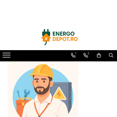
Toate Produsele
Panouri fotovoltaice
AIKO
Canadian Solar
Longi Solar
1
2
Optimizatoare panouri
Invertoare
Hibrid
On-grid
Off-grid
Microinvertoare
Fronius
Goodwe