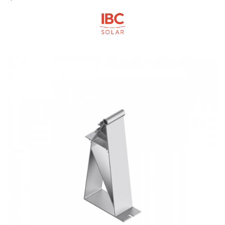
Fronius Reserva Pro
Huawei
Pylontech
H1
H2
HV
US
SMA
Sungrow
SBH
SBR battery
SBS
Accesorii stocare
Structura
Structura acoperis tigla
Structura acoperis tabla