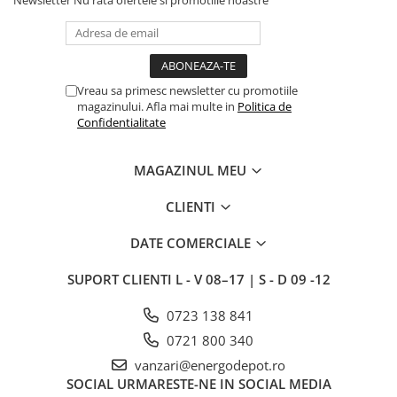
Conventionale
Halogen
Corpuri de iluminat decorative
Corpuri iluminat exterior
Vreau sa primesc newsletter cu promotiile
magazinului. Afla mai multe in
Politica de
Corpuri iluminat interior
Confidentialitate
Lampa de birou/veioza
Lampa de veghe
MAGAZINUL MEU
Lustra/pendul dulie
Lustra/pendul LED
CLIENTI
Plafoniera LED
DATE COMERCIALE
Aplica dulie
Aplica LED
SUPORT CLIENTI
L - V 08–17 | S - D 09 -12
Corpuri solare
0723 138 841
Corpuri solare decorative
0721 800 340
Iluminat festiv
vanzari@energodepot.ro
Instalatii sarbatori
SOCIAL
URMARESTE-NE IN SOCIAL MEDIA