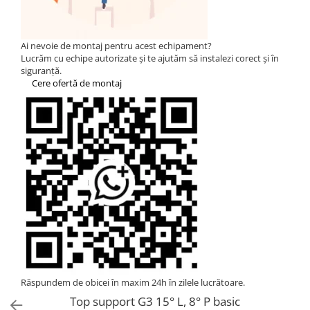
HUAWEI
SMA
Ai nevoie de montaj pentru acest echipament?
Solis
Lucrăm cu echipe autorizate și te ajutăm să instalezi corect și în
siguranță.
Solplanet
Cere ofertă de montaj
Sungrow
Victron Energy
Acumulatori
BYD Battery
HVM
HVS
LVS
Deye
Enphase
FelicitySolar
Răspundem de obicei în maxim 24h în zilele lucrătoare.
Top support G3 15° L, 8° P basic
Fronius Reserva