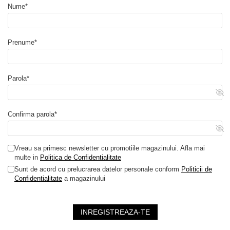
50, IEC 62477, IEC 63056,
Nume*
IEC 61000, UKCA
Cod producator mentionat
ASA00460
Prenume*
pentru V13.2
#depozituldefotovoltaice.ro
Parola*
#energodepot.ro
Confirma parola*
Vreau sa primesc newsletter cu promotiile magazinului. Afla mai
multe in
Politica de Confidentialitate
Sunt de acord cu prelucrarea datelor personale conform
Politicii de
Confidentialitate
a magazinului
INREGISTREAZA-TE