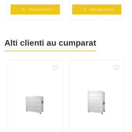
Adancime descarcare
Max. 100% DOD, setabil
ADAUGA IN COS
ADAUGA IN COS
sistem
Curent scurtcircuit sistem
3500A
Comunicare sistem
CAN
Alti clienti au cumparat
Indicatori sistem
SOC indicator, status
indicator
Protectie
Da, la nivel de sistem
supratensiune/subtensiune
Protectie supracurent
Da, la nivel de sistem
Protectie temperatura
Da, la nivel de sistem
Disjunctor DC
Da, la nivel de sistem
Numar module per unitate
2 - 8 module
SBR