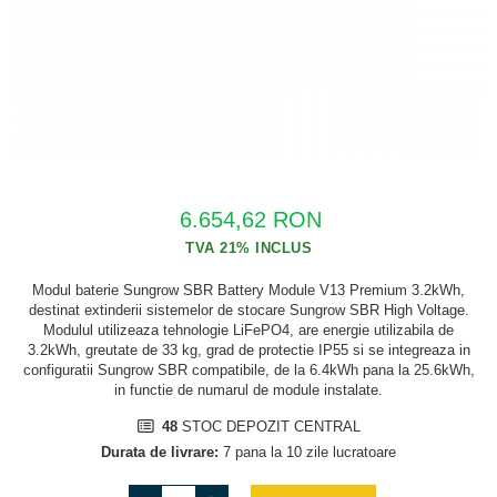
Cabluri semnalizare si control
Cabluri speciale
Conductori flexibili cupru
Conductori rigizi
Conductori rigizi cupru
Cabluri alarma
6.654,62 RON
Cabluri boxe
Cabluri semnalizare incendiu
Modul baterie Sungrow SBR Battery Module V13 Premium 3.2kWh,
destinat extinderii sistemelor de stocare Sungrow SBR High Voltage.
Cabluri semnalizare si control
Modulul utilizeaza tehnologie LiFePO4, are energie utilizabila de
ecranate
3.2kWh, greutate de 33 kg, grad de protectie IP55 si se integreaza in
configuratii Sungrow SBR compatibile, de la 6.4kWh pana la 25.6kWh,
in functie de numarul de module instalate.
48
STOC DEPOZIT CENTRAL
Durata de livrare:
7 pana la 10 zile lucratoare