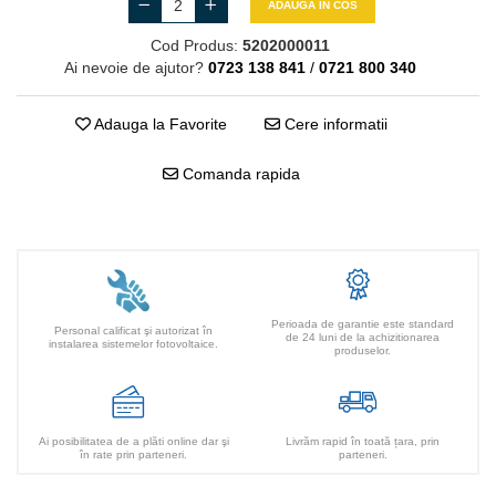
ADAUGA IN COS
Cod Produs:
5202000011
Ai nevoie de ajutor?
0723 138 841
/
0721 800 340
Adauga la Favorite
Cere informatii
Comanda rapida
Perioada de garantie este standard
Personal calificat şi autorizat în
de 24 luni de la achizitionarea
instalarea sistemelor fotovoltaice.
produselor.
Ai posibilitatea de a plăti online dar şi
Livrăm rapid în toată țara, prin
în rate prin parteneri.
parteneri.