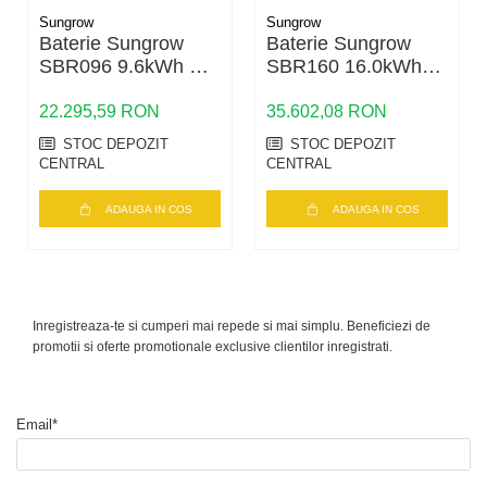
Capacitate sistem
6.4kWh - 25.6kWh
Sungrow
Sungrow
compatibil
Baterie Sungrow
Baterie Sungrow
SBR096 9.6kWh HV
SBR160 16.0kWh
Loc instalare
Interior / exterior, conform
LFP
HV LFP
sistemului SBR
22.295,59 RON
35.602,08 RON
Montaj
Pe pardoseala, in stiva
STOC DEPOZIT
STOC DEPOZIT
modulara SBR
CENTRAL
CENTRAL
Temperatura incarcare
0°C - 50°C
ADAUGA IN COS
ADAUGA IN COS
Temperatura descarcare
-20°C - 50°C
Grad de protectie
IP55
Umiditate relativa admisa
0% - 95%, fara condens
Inregistreaza-te si cumperi mai repede si mai simplu. Beneficiezi de
promotii si oferte promotionale exclusive clientilor inregistrati.
Altitudine maxima operare
4000 m
Racire
Convectie naturala
Email*
Certificate sistem
CE, CEC, IEC 62619, IEC
62040, UN38.3, VDE 2510-