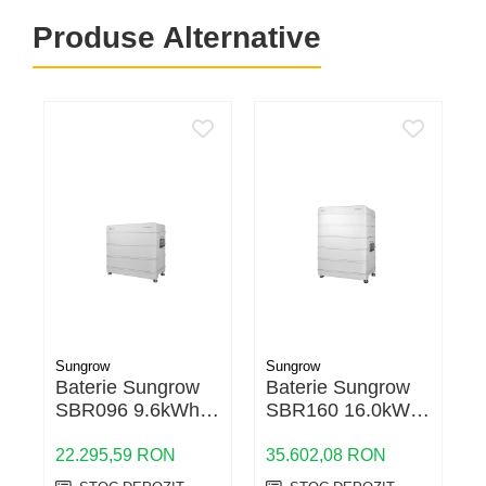
Produse Alternative
Sungrow
Sungrow
S
Baterie Sungrow
Baterie Sungrow
B
SBR096 9.6kWh
SBR160 16.0kWh
HV LFP
HV LFP
22.295,59 RON
35.602,08 RON
5