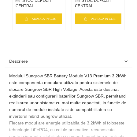
STOC DEPOZIT
STOC DEPOZIT
CENTRAL
CENTRAL
C
ADAUGA IN COS
ADAUGA IN COS
Descriere
Modulul Sungrow SBR Battery Module V13 Premium 3.2kWh
este componenta modulara utilizata pentru sistemele de
stocare Sungrow SBR High Voltage. Acesta este destinat
extinderii sau configurarii bateriilor Sungrow SBR, permitand
realizarea unor sisteme cu mai multe capacitati, in functie de
numarul de module instalate si de compatibilitatea cu
invertorul hibrid Sungrow utilizat.
Fiecare modul are energie utilizabila de 3.2kWh si foloseste
tehnologie LiFePO4, cu celule prismatice, recunoscuta
pentru siguranta, stabilitate si comportament bun in aplicatii