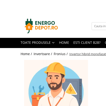
Toate Produsele
Panouri fotovoltaice
AIKO
Canadian Solar
TOATE PRODUSELE
HOME
ESTI CLIENT B2B?
Longi Solar
Optimizatoare panouri
Home /
Invertoare /
Fronius /
Invertor hibrid monofazat
Victron Energy
Invertoare
Microinvertoare
Fronius
Accesorii Fronius
Invertoare Hibride Fronius
Invertoare On-Grid Fronius