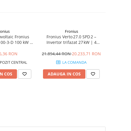
ronius
Fronius
ovoltaic Fronius
Fronius Verto 27.0 SPD 2 –
Invertor 
00-3-D 100 kW |
Invertor trifazat 27 kW | 4
TAURO EC
0 Vac | Industrial
MPPT, Protecție Type 2
1000 Vdc /
Utility
&
6,36 RON
21.894,44 RON
20.233,71 RON
48
POZIT CENTRAL
LA COMANDA
N COS
ADAUGA IN COS
PREC