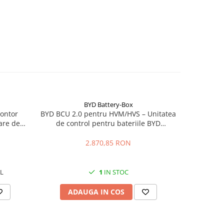
BYD Battery-Box
ontor
BYD BCU 2.0 pentru HVM/HVS – Unitatea
BYD HVS 
are de
de control pentru bateriile BYD
baterie Li
ungrow
Premium
2.870,85 RON
L
1
IN STOC
ADAUGA IN COS
AD