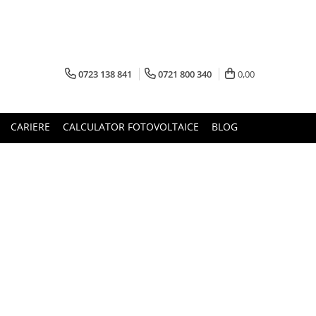
0723 138 841
0721 800 340
0,00
CARIERE
CALCULATOR FOTOVOLTAICE
BLOG