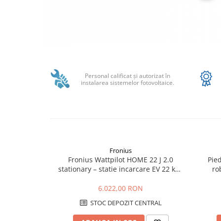
SMA
Sungrow
SBH
SBR battery
Distribuie
SBS
pe
Facebook
Accesorii stocare
Personal calificat şi autorizat în
instalarea sistemelor fotovoltaice.
Structura
Structura acoperis tigla
Structura acoperis tabla
Structura acoperis plat
IBC
Fronius
Fronius Wattpilot HOME 22 J 2.0
Pied
IBC Top Fix 200
stationary – statie incarcare EV 22 kW,
ro
Type 2, WLAN, RFID
K2-Systems GmbH
6.022,00 RON
Accesorii
STOC DEPOZIT CENTRAL
Backup Switch