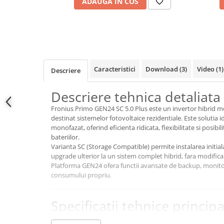
ADAUGA IN COS
Conectica
Adaptoare
Conectica IEC
Convertor DC-DC
Dongle
Caracteristici
Download (3)
Video
(1)
Descriere
Meteocontrol
Monitorizare
Descriere tehnica detaliata
Mufe si conectori
Fronius Primo GEN24 SC 5.0 Plus este un invertor hibrid
destinat sistemelor fotovoltaice rezidentiale. Este solutia 
Power analyzer
monofazat, oferind eficienta ridicata, flexibilitate si posibili
Smart Meter
bateriilor.
Varianta SC (Storage Compatible) permite instalarea initial
Statii de reincarcare
upgrade ulterior la un sistem complet hibrid, fara modifica
Cabluri
Platforma GEN24 ofera functii avansate de backup, monitor
consumului propriu.
Accesorii cabluri
Alte accesorii
Specificatii tehnice principa
Folie avertizoare
Putere nominala AC:
5.000 VA (5 kW)
LEA accesorii