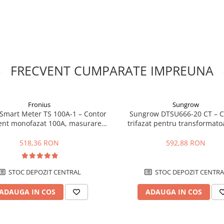
FRECVENT CUMPARATE IMPREUNA
Fronius
Sungrow
 Smart Meter TS 100A-1 – Contor
Sungrow DTSU666-20 CT – C
gent monofazat 100A, masurare
trifazat pentru transformato
bidirectionala, RS485
curent pentru invertoare S
518,36 RON
592,88 RON
talatiei.
STOC DEPOZIT CENTRAL
STOC DEPOZIT CENTRA
ADAUGA IN COS
ADAUGA IN COS
e.