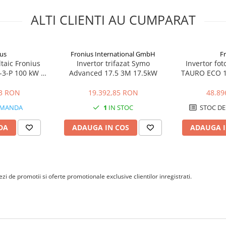
ALTI CLIENTI AU CUMPARAT
us
Fronius International GmbH
F
ltaic Fronius
Invertor trifazat Symo
Invertor fot
3-P 100 kW |
Advanced 17.5 3M 17.5kW
TAURO ECO 1
rial & Utility
1000 Vdc / 40
& 
43 RON
19.392,85 RON
48.89
MANDA
1
IN STOC
STOC DE
DA
ADAUGA IN COS
ADAUGA I
i de promotii si oferte promotionale exclusive clientilor inregistrati.