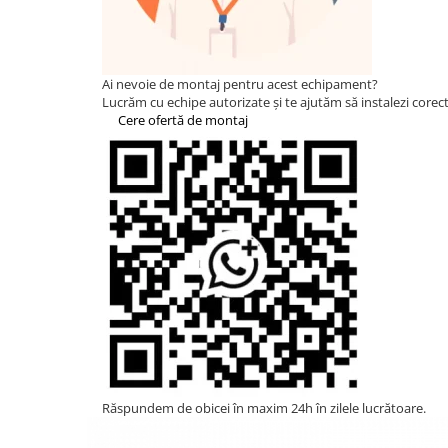
Statii de reincarcare Fronius
Goodwe
HUAWEI
Ai nevoie de montaj pentru acest echipament?
SMA
Lucrăm cu echipe autorizate și te ajutăm să instalezi corect 
Cere ofertă de montaj
Solis
Solplanet
Sungrow
Invertoare Hibrid Sungrow
Invertoare on-grid Sungrow
Statii de reincarcare Sungrow
Victron Energy
MPPT
Accesorii Victron
Acumulatori Victron
Invertor Hibrid - Off Grid
Răspundem de obicei în maxim 24h în zilele lucrătoare.
Statii de reincarcare Victron