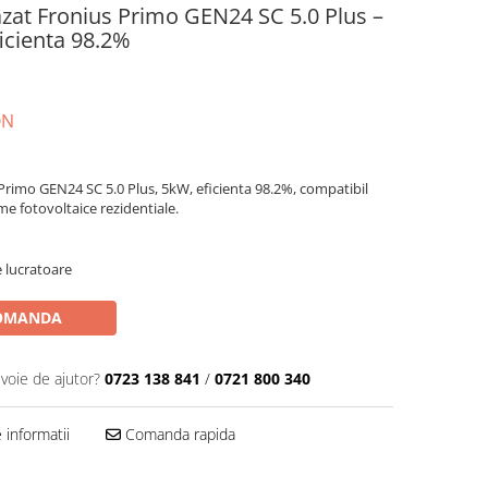
azat Fronius Primo GEN24 SC 5.0 Plus –
icienta 98.2%
ON
Primo GEN24 SC 5.0 Plus, 5kW, eficienta 98.2%, compatibil
eme fotovoltaice rezidentiale.
e lucratoare
OMANDA
evoie de ajutor?
0723 138 841
/
0721 800 340
informatii
Comanda rapida