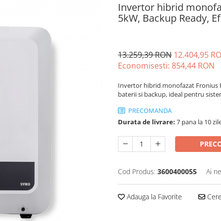
Invertor hibrid monof
5kW, Backup Ready, Ef
13.259,39 RON
12.404,95 R
Economisesti:
854,44
RON
Invertor hibrid monofazat Fronius 
baterii si backup, ideal pentru sist
PRECOMANDA
Durata de livrare:
7 pana la 10 zil
PREC
Cod Produs:
3600400055
Ai n
Adauga la Favorite
Cere 