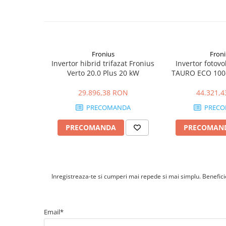
Cabluri cupru armat
Integrare cu:
Cabluri cupru coaxial bransament
Fronius Smart Meter
Fronius Solar.web
Cabluri cupru flexibil
sisteme smart home
Cabluri cupru nearmat
Protectie si fiabilitate
Cabluri cupru rezistente la foc
Fronius
Froni
IP66 → montaj exterior
Invertor hibrid trifazat Fronius
Invertor fotovo
protectii integrate
Cabluri flexibile
Verto 20.0 Plus 20 kW
TAURO ECO 100-
Cabluri flexibile plate
1000 Vdc | Indust
29.896,38 RON
44.321,
Cabluri medie tensiune
PRECOMANDA
PRECO
Cabluri medie tensiune aluminiu
Cabluri optice
PRECOMANDA
PRECOMAN
Cabluri semnalizare si control
Cabluri speciale
Conductori flexibili cupru
Inregistreaza-te si cumperi mai repede si mai simplu. Beneficiez
Conductori rigizi
Conductori rigizi cupru
Email*
Cabluri alarma