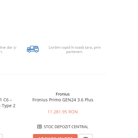
line dar şi
Livrăm rapid în toată țara, prin
i.
parteneri.
Fronius
1 C6 –
Fronius Primo GEN24 3.6 Plus
Froni
u Type 2
11.281,95 RON
STOC DEPOZIT CENTRAL
STO