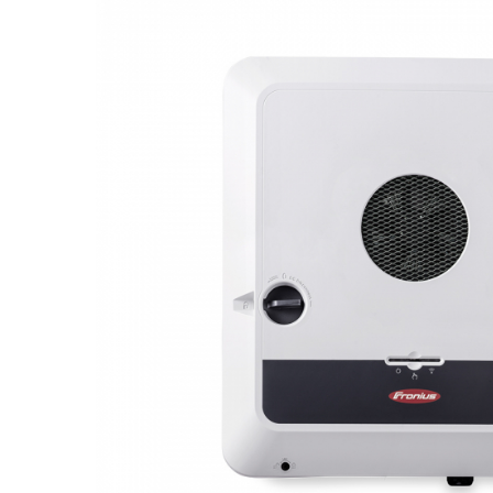
Acumulatori
BYD Battery
HVM
HVS
LVS
Deye
Enphase
FelicitySolar
Fronius Reserva
Fronius Reserva Pro
Huawei
Pylontech
H1
H2
HV
US