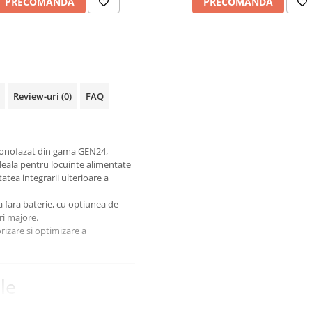
PRECOMANDA
PRECOMANDA
Review-uri
(0)
FAQ
 monofazat din gama GEN24,
ideala pentru locuinte alimentate
tatea integrarii ulterioare a
a fara baterie, cu optiunea de
ri majore.
izare si optimizare a
le