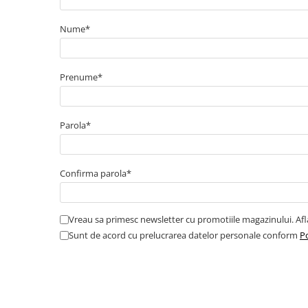
Cabluri boxe
Cabluri semnalizare incendiu
Nume*
Cabluri semnalizare si control
ecranate
Prenume*
Trasee electrice
Dulapuri metalice
Materiale instalatii si montaj
Parola*
Banda perforata
Catarame banda inox
Confirma parola*
Banda inox
Tablouri electrice
Vreau sa primesc newsletter cu promotiile magazinului. Af
Tablouri plastic
Sunt de acord cu prelucrarea datelor personale conform
Po
Tablouri sigurante echipat DC/AC
Tuburi si Jgheaburi
Canal cablu
Canal cablu pardoseala