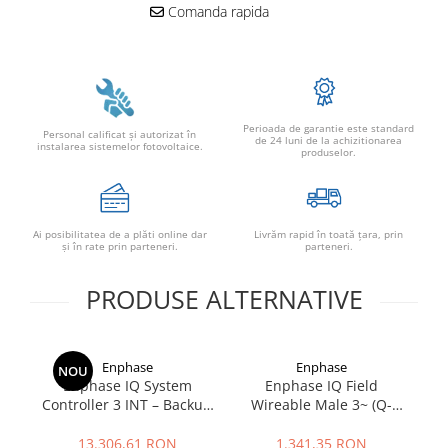
Comanda rapida
Perioada de garantie este standard
Personal calificat şi autorizat în
de 24 luni de la achizitionarea
instalarea sistemelor fotovoltaice.
produselor.
Ai posibilitatea de a plăti online dar
Livrăm rapid în toată țara, prin
şi în rate prin parteneri.
parteneri.
PRODUSE ALTERNATIVE
Enphase
Enphase
NOU
Enphase IQ System
Enphase IQ Field
E
Controller 3 INT – Backup
Wireable Male 3~ (Q-
1~
Box Trifazat pentru IQ
CONN-3P-10M) –
Battery 5P si Sisteme PV
Conector AC Trifazat
13.306,61 RON
1.341,35 RON