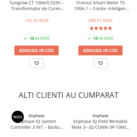
Avantaje
Sungrow CT 100A/0.333V –
Fronius Smart Meter TS
Transformator de Curent
100A-1 – Contor inteligent
Adaptare rapidă și sigură pe teren
Precizie Ridicată
monofazat 100A, masurare
Etanșare IP67 pentru utilizare în orice condiții meteo
bidirectionala, RS485
163,35 RON
589,01 RON
Compatibilitate totală cu ecosistemul trifazat Enphase
Ideal pentru situații neprevăzute în montaj sau modificări
ulterioare
10
IN STOC
15
IN STOC
Robust și optimizat pentru durabilitate în timp
ADAUGA IN COS
ADAUGA IN COS
ALTI CLIENTI AU CUMPARAT
Enphase
Enphase
NOU
Enphase IQ System
Enphase IQ Field Wireable
Controller 3 INT – Backup
Male 3~ (Q-CONN-3P-10M) –
Box Trifazat pentru IQ
Conector AC Trifazat pentru