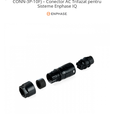
CONN-3P-10F) – Conector AC Trifazat pentru
Cabluri semnalizare si control
Sisteme Enphase IQ
Cabluri speciale
Conductori flexibili cupru
Conductori rigizi
Conductori rigizi cupru
Cabluri alarma
Cabluri boxe
Cabluri semnalizare incendiu
Cabluri semnalizare si control
ecranate