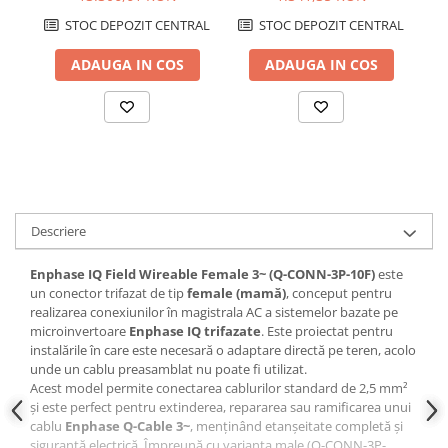
pentru Microinvertoare
STOC DEPOZIT CENTRAL
STOC DEPOZIT CENTRAL
Enphase
ADAUGA IN COS
ADAUGA IN COS
Descriere
Enphase IQ Field Wireable Female 3~ (Q-CONN-3P-10F)
este
un conector trifazat de tip
female (mamă)
, conceput pentru
realizarea conexiunilor în magistrala AC a sistemelor bazate pe
microinvertoare
Enphase IQ trifazate
. Este proiectat pentru
instalările în care este necesară o adaptare directă pe teren, acolo
unde un cablu preasamblat nu poate fi utilizat.
Acest model permite conectarea cablurilor standard de 2,5 mm²
și este perfect pentru extinderea, repararea sau ramificarea unui
cablu
Enphase Q-Cable 3~
, menținând etanșeitate completă și
siguranță electrică. Împreună cu varianta male (Q-CONN-3P-