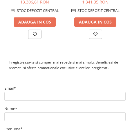
Battery 5P si Sisteme PV
Microinvertoare Enphase
13.306,61 RON
1.341,35 RON
STOC DEPOZIT CENTRAL
STOC DEPOZIT CENTRAL
ADAUGA IN COS
ADAUGA IN COS
Inregistreaza-te si cumperi mai repede si mai simplu. Beneficiezi de
promotii si oferte promotionale exclusive clientilor inregistrati.
Email*
Nume*
Prenume*