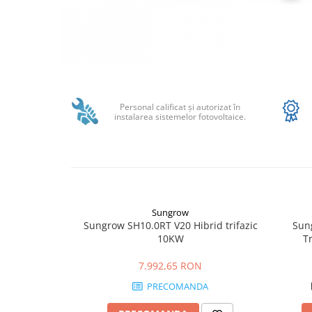
Structura acoperis plat
IBC
IBC Top Fix 200
Distribuie
K2-Systems GmbH
pe
Accesorii
Facebook
Personal calificat şi autorizat în
instalarea sistemelor fotovoltaice.
Backup Switch
Conectica
Adaptoare
Conectica IEC
Convertor DC-DC
Sungrow
Dongle
Sungrow SH10.0RT V20 Hibrid trifazic
Sun
10KW
T
Meteocontrol
Monitorizare
7.992,65 RON
MPPT
PRECOMANDA
Mufe si conectori