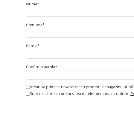
Nume*
Catarame banda inox
Banda inox
Tablouri electrice
Prenume*
Tablouri plastic
Tablouri sigurante echipat DC/AC
Tuburi si Jgheaburi
Parola*
Canal cablu
Canal cablu pardoseala
Confirma parola*
Canal cablu perforat
Cutie ABS
Vreau sa primesc newsletter cu promotiile magazinului. Af
Cutie ABS modulara
Sunt de acord cu prelucrarea datelor personale conform
Po
Doze
Doze aparat
Jgheaburi
Jgheab metalic perforat
Jgheab tip sarma