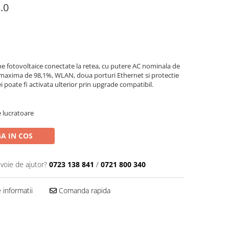
.0
eme fotovoltaice conectate la retea, cu putere AC nominala de
 maxima de 98,1%, WLAN, doua porturi Ethernet si protectie
i poate fi activata ulterior prin upgrade compatibil.
e lucratoare
A IN COS
evoie de ajutor?
0723 138 841
/
0721 800 340
informatii
Comanda rapida