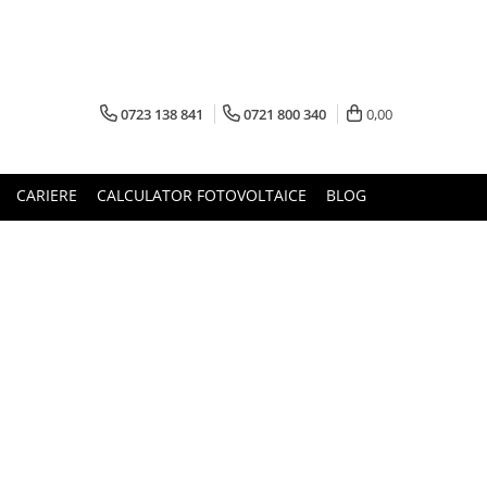
0723 138 841
0721 800 340
0,00
CARIERE
CALCULATOR FOTOVOLTAICE
BLOG