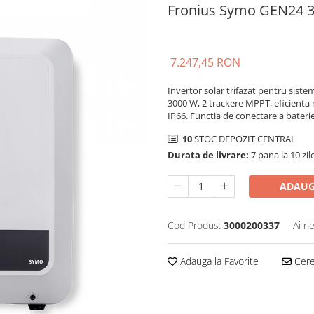
Fronius Symo GEN24 3
7.247,45 RON
Invertor solar trifazat pentru sist
3000 W, 2 trackere MPPT, eficienta
IP66. Functia de conectare a baterie
10
STOC DEPOZIT CENTRAL
Durata de livrare:
7 pana la 10 zil
ADAUG
Cod Produs:
3000200337
Ai n
Adauga la Favorite
Cere 