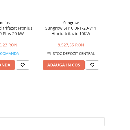
ronius
Sungrow
Vi
d trifazat Fronius
Sungrow SH10.0RT-20-V11
Invertor c
0 Plus 20 kW
Hibrid trifazic 10KW
Victron
24
5,23 RON
8.527,55 RON
7.
ECOMANDA
STOC DEPOZIT CENTRAL
STOC
ANDA
ADAUGA IN COS
ADAUG