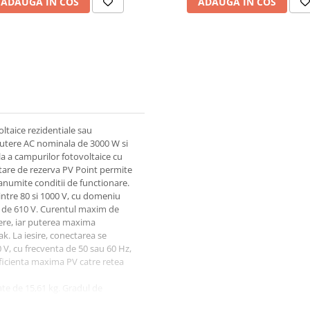
ADAUGA IN COS
ADAUGA IN COS
voltaice rezidentiale sau
 putere AC nominala de 3000 W si
la a campurilor fotovoltaice cu
entare de rezerva PV Point permite
anumite conditii de functionare.
intre 80 si 1000 V, cu domeniu
e de 610 V. Curentul maxim de
kere, iar puterea maxima
. La iesire, conectarea se
0 V, cu frecventa de 50 sau 60 Hz,
ficienta maxima PV catre retea
te de 15,61 kg. Gradul de
in conditii de temperatura