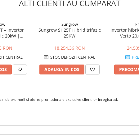
ALTI CLIENTI AU CUMPARAT
grade compatibil. Disponibilitatea
e pentru proiectul si regiunea de
row
Sungrow
F
 – Invertor
Sungrow SH25T Hibrid trifazic
Invertor hibri
alare la interior sau exterior, in
zic 20kW |
25KW
Verto 20.
0 grade C.
Fotovoltaice
95 RON
18.254,36 RON
24.50
IT CENTRAL
STOC DEPOZIT CENTRAL
PR
COS
ADAUGA IN COS
PRECOM
i de promotii si oferte promotionale exclusive clientilor inregistrati.