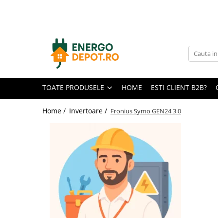
Toate Produsele
Panouri fotovoltaice
AIKO
Canadian Solar
TOATE PRODUSELE
HOME
ESTI CLIENT B2B?
Longi Solar
Optimizatoare panouri
Home /
Invertoare /
Fronius Symo GEN24 3.0
Invertoare
Hibrid
On-grid
Off-grid
Microinvertoare
Fronius
Goodwe