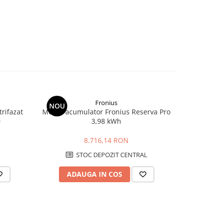
Fronius
NOU
rifazat
Modul acumulator Fronius Reserva Pro
Clema int
0
3,98 kWh
8.716,14 RON
STOC DEPOZIT CENTRAL
ADAUGA IN COS
AD