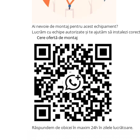
HUAWEI
SMA
Solis
Ai nevoie de montaj pentru acest echipament?
Lucrăm cu echipe autorizate și te ajutăm să instalezi corect 
Solplanet
Cere ofertă de montaj
Sungrow
Victron Energy
Acumulatori
BYD Battery
HVM
HVS
LVS
Deye
Enphase
FelicitySolar
Răspundem de obicei în maxim 24h în zilele lucrătoare.
Fronius Reserva