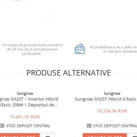
Perioada de garantie este standard
Ai posibilitatea de a plăti on
de 24 luni de la achizitionarea
în rate prin partener
produselor.
PRODUSE ALTERNATIVE
Sungrow
Sungrow
grow SH20T – Invertor Hibrid
Sungrow SH25T Hibrid trifazi
rifazic 20kW | Depozitul de
Fotovoltaice
18.254,36 RON
16.691,95 RON
STOC DEPOZIT CENTRAL
STOC DEPOZIT CENTRA