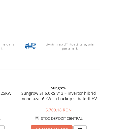
line dar şi
Livrăm rapid în toată țara, prin
i.
parteneri.
Sungrow
-454 RON
c 25KW
Sungrow SH6.0RS V13 – invertor hibrid
Invertor cu c
monofazat 6 kW cu backup si baterii HV
Energy Mu
5.709,18 RON
5.615,
L
STOC DEPOZIT CENTRAL
STO