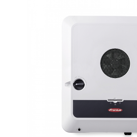
Fronius Reserva Pro
Huawei
Pylontech
H1
H2
HV
US
SMA
Sungrow
SBH
SBR battery
SBS
Accesorii stocare
Structura
Structura acoperis tigla
Structura acoperis tabla