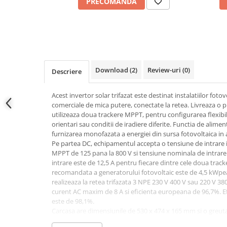
PRECOMANDA
Power analyzer
Smart Meter
Statii de reincarcare
Cabluri
Accesorii cabluri
Download (2)
Review-uri
(0)
Descriere
Alte accesorii
Acest invertor solar trifazat este destinat instalatiilor foto
Folie avertizoare
comerciale de mica putere, conectate la retea. Livreaza o
LEA accesorii
utilizeaza doua trackere MPPT, pentru configurarea flexibi
orientari sau conditii de iradiere diferite. Functia de alim
Papuci si mufe
furnizarea monofazata a energiei din sursa fotovoltaica in 
Cablu solar
Pe partea DC, echipamentul accepta o tensiune de intrare 
MPPT de 125 pana la 800 V si tensiune nominala de intrar
Cabluri coaxiale TV
intrare este de 12,5 A pentru fiecare dintre cele doua trac
Cabluri curenti slabi
recomandata a generatorului fotovoltaic este de 4,5 kWpeak
realizeaza la retea trifazata 3 NPE 230 V 400 V sau 220 V 38
Cabluri date
curent AC maxim de 8 A si eficienta europeana de 96,7%. E
Cabluri Electrice
este de 98,1%.
Carcasa are dimensiunile de 530 x 474 x 165 mm si o greuta
Cabluri energie joasa tensiune -
protectie IP66 permite instalarea la interior sau exterior, 
aluminiu