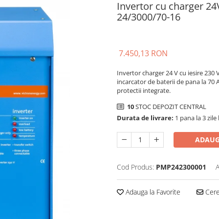
Invertor cu charger 24
24/3000/70-16
7.450,13 RON
Invertor charger 24 V cu iesire 230
incarcator de baterii de pana la 70
protectii integrate.
10
STOC DEPOZIT CENTRAL
Durata de livrare:
1 pana la 3 zile
ADAUG
Cod Produs:
PMP242300001
A
Adauga la Favorite
Cere 