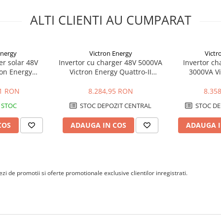
ntinua la 40 grade C este de 2000
ALTI CLIENTI AU CUMPARAT
e 24 V. Intervalul de tensiune DC
Energy
Victron Energy
Victr
ipala de 24 V si 4 A pentru o
er solar 48V
Invertor cu charger 48V 5000VA
Invertor ch
e, 27,6 V flotatie si 26,4 V
ron Energy
Victron Energy Quattro-II
3000VA Vi
8/5000/70-50
48/5000/70-50/50
EasySolar I
/100 GX
MPPT 
01 RON
8.284,95 RON
8.35
er permite trecerea unui curent
 STOC
STOC DEPOZIT CENTRAL
STOC DE
juta la utilizarea eficienta a
COS
ADAUGA IN COS
ADAUGA I
tii ferite de apa, condens si praf
u cabluri, sigurante,
tem.
i de promotii si oferte promotionale exclusive clientilor inregistrati.