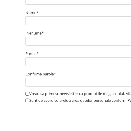
Catarame banda inox
Nume*
Banda inox
Tablouri electrice
Tablouri plastic
Prenume*
Tablouri sigurante echipat DC/AC
Tuburi si Jgheaburi
Parola*
Canal cablu
Canal cablu pardoseala
Canal cablu perforat
Confirma parola*
Cutie ABS
Cutie ABS modulara
Vreau sa primesc newsletter cu promotiile magazinului. Af
Doze
Sunt de acord cu prelucrarea datelor personale conform
Po
Doze aparat
Jgheaburi
Jgheab metalic perforat
Jgheab tip sarma