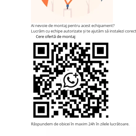
HUAWEI
SMA
Solis
Ai nevoie de montaj pentru acest echipament?
Lucrăm cu echipe autorizate și te ajutăm să instalezi corect 
Solplanet
Cere ofertă de montaj
Sungrow
Victron Energy
Acumulatori
BYD Battery
HVM
HVS
LVS
Deye
Enphase
FelicitySolar
Răspundem de obicei în maxim 24h în zilele lucrătoare.
Fronius Reserva