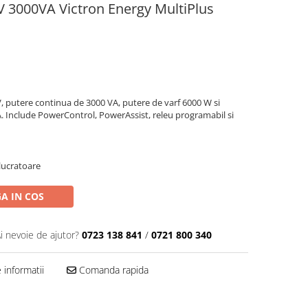
V 3000VA Victron Energy MultiPlus
 V, putere continua de 3000 VA, putere de varf 6000 W si
 A. Include PowerControl, PowerAssist, releu programabil si
 lucratoare
A IN COS
i nevoie de ajutor?
0723 138 841
/
0721 800 340
informatii
Comanda rapida