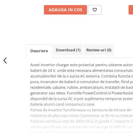
Power analyzer
ADAUGA IN COS
Smart Meter
Statii de reincarcare
Cabluri
Accesorii cabluri
Alte accesorii
Download (1)
Review-uri
(0)
Descriere
Folie avertizoare
Acest invertor charger este proiectat pentru sisteme auto
LEA accesorii
baterii de 24 V, unde este necesara alimentarea consumatori
Papuci si mufe
acumulatorilor de la o sursa AC externa. Combina functia 
Cablu solar
pura, incarcator de baterii si comutator de transfer, fiind po
rezidentiale, cabane, rulote, ambarcatiuni, instalatii de ba
Cabluri coaxiale TV
generator sau retea. Functiile PowerControl si PowerAssist
disponibil de la sursa AC si pot suplimenta temporar puter
Cabluri curenti slabi
baterie atunci cand consumul o cere.
Cabluri date
Partea de invertor functioneaza cu tensiune de intrare de 1
toleranta de plus sau minus 2 procente, la 50 Hz cu tolera
Cabluri Electrice
Puterea continua este de 3000 VA la 25 grade C, respectiv 
Cabluri energie joasa tensiune -
sarcini specificate, iar puterea de varf ajunge la 6000 W. L
este de 2000 W. Randamentul maxim este de 94 procente, i
aluminiu