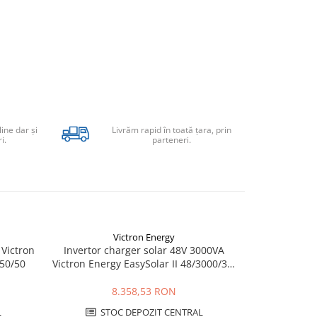
line dar şi
Livrăm rapid în toată țara, prin
i.
parteneri.
Victron Energy
 Victron
Invertor charger solar 48V 3000VA
Invertor / I
-50/50
Victron Energy EasySolar II 48/3000/35-
Energy Ph
32 MPPT 250/70 GX
8.358,53 RON
L
STOC DEPOZIT CENTRAL
STO