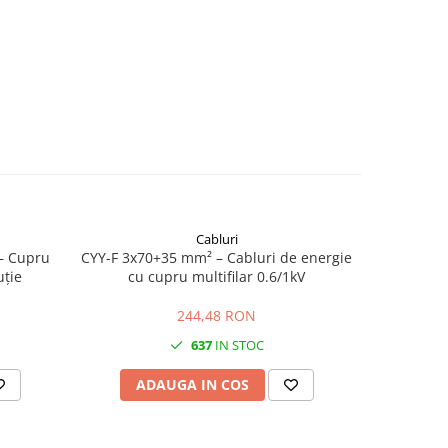
Cabluri
– Cupru
CYY-F 3x70+35 mm² – Cabluri de energie
Cablu RV
uție
cu cupru multifilar 0.6/1kV
Flexi
244,48 RON
637
IN STOC
ADAUGA IN COS
AD