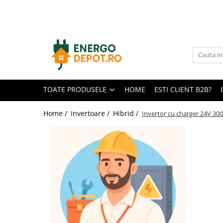
Toate Produsele
Panouri fotovoltaice
AIKO
Canadian Solar
TOATE PRODUSELE
HOME
ESTI CLIENT B2B?
Longi Solar
Optimizatoare panouri
Home /
Invertoare /
Hibrid /
Invertor cu charger 24V 30
Invertoare
Hibrid
On-grid
Off-grid
Microinvertoare
Fronius
Goodwe