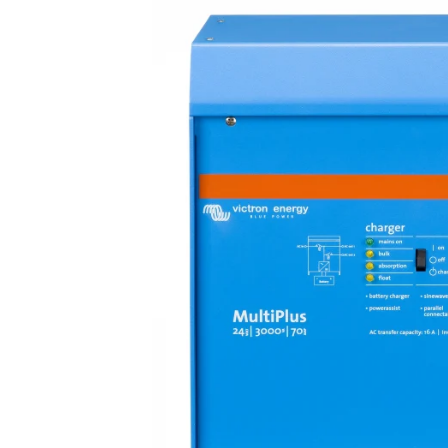
Fronius Reserva Pro
Huawei
Pylontech
H1
H2
HV
US
SMA
Sungrow
SBH
SBR battery
SBS
Accesorii stocare
Structura
Structura acoperis tigla
Structura acoperis tabla