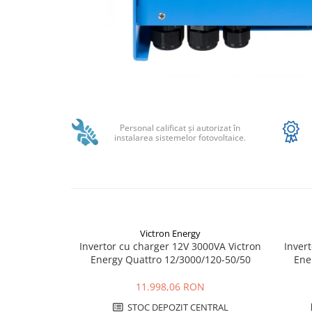
Structura acoperis plat
IBC
IBC Top Fix 200
K2-Systems GmbH
Distribuie
Accesorii
pe
Backup Switch
Facebook
Personal calificat şi autorizat în
instalarea sistemelor fotovoltaice.
Conectica
Adaptoare
Conectica IEC
Convertor DC-DC
Dongle
Victron Energy
Meteocontrol
Invertor cu charger 12V 3000VA Victron
Invert
Energy Quattro 12/3000/120-50/50
Ene
Monitorizare
MPPT
11.998,06 RON
Mufe si conectori
STOC DEPOZIT CENTRAL