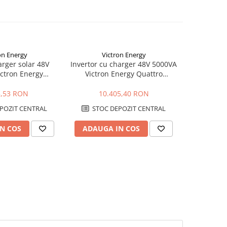
on Energy
Victron Energy
arger solar 48V
Invertor cu charger 48V 5000VA
ctron Energy
Victron Energy Quattro
I 48/3000/35-32
48/5000/70-100/100-S
250/70 GX
8,53 RON
10.405,40 RON
POZIT CENTRAL
STOC DEPOZIT CENTRAL
N COS
ADAUGA IN COS