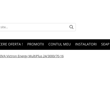
CERE OFERTA !
PROMOTII
CONTUL MEU
INSTALATORI
SEAP
00VA Victron Energy MultiPlus 24/3000/70-16