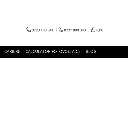
0723 138 841
0721 800 340
0,00
CARIERE
CALCULATOR FOTOVOLTAICE
BLOG