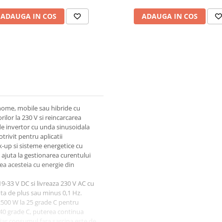
ADAUGA IN COS
ADAUGA IN COS
nome, mobile sau hibride cu
lor la 230 V si reincarcarea
de invertor cu unda sinusoidala
trivit pentru aplicatii
ck-up si sisteme energetice cu
 ajuta la gestionarea curentului
ea acesteia cu energie din
9-33 V DC si livreaza 230 V AC cu
nta de plus sau minus 0,1 Hz.
2500 W la 25 grade C pentru
a 40 grade C, puterea continua
ar consumul fara sarcina este de