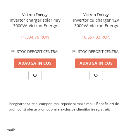
35A dintr-o sursa AC compatibila, precum reteaua electrica sau
un generator.
Victron Energy
Victron Energy
Poate functiona cu retea sau generator?
Invertor charger solar 48V
Invertor cu charger 12V
Da. Echipamentul poate utiliza o sursa AC pentru alimentarea
3000VA Victron Energy
3000VA Victron Energy
consumatorilor si incarcarea bateriilor, iar curentul maxim de
EasySolar II 48/3000/35-32
Quattro 12/3000/120-50/50
transfer este de 50A. Functiile PowerControl si PowerAssist ajuta
MPPT 250/70 GX
11.534,76 RON
16.557,33 RON
la gestionarea puterii disponibile de la sursa AC.
Unde se monteaza invertorul?
Se monteaza la interior, intr-un spatiu uscat, curat si bine ventilat.
STOC DEPOZIT CENTRAL
STOC DEPOZIT CENTRAL
Carcasa are protectie IP20, deci nu este destinata expunerii
directe la apa, praf sau intemperii.
ADAUGA IN COS
ADAUGA IN COS
Inregistreaza-te si cumperi mai repede si mai simplu. Beneficiezi de
promotii si oferte promotionale exclusive clientilor inregistrati.
Email*