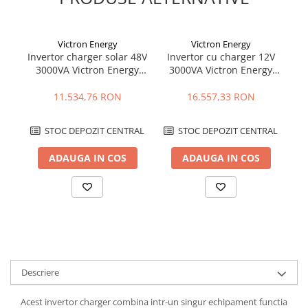
Victron Energy
Victron Energy
Invertor charger solar 48V
Invertor cu charger 12V
I
3000VA Victron Energy
3000VA Victron Energy
5
EasySolar II 48/3000/35-
Quattro 12/3000/120-
Q
32 MPPT 250/70 GX
50/50
11.534,76 RON
16.557,33 RON
STOC DEPOZIT CENTRAL
STOC DEPOZIT CENTRAL
ADAUGA IN COS
ADAUGA IN COS
Descriere
Acest invertor charger combina intr-un singur echipament functia