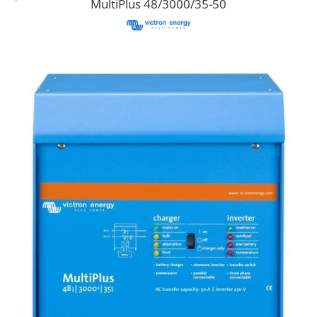
MultiPlus 48/3000/35-50
Cabluri semnalizare si control
Cabluri speciale
Conductori flexibili cupru
Conductori rigizi
Conductori rigizi cupru
Cabluri alarma
Cabluri boxe
Cabluri semnalizare incendiu
Cabluri semnalizare si control
ecranate