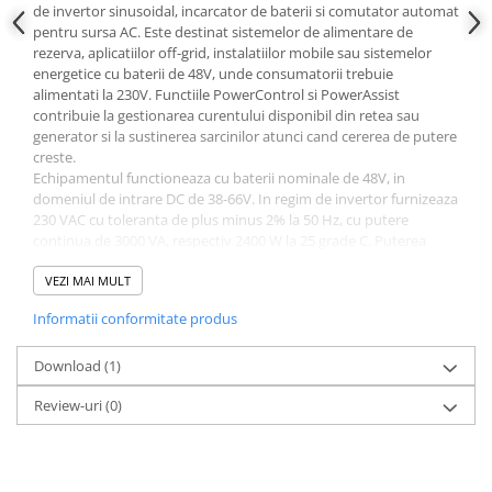
de invertor sinusoidal, incarcator de baterii si comutator automat
pentru sursa AC. Este destinat sistemelor de alimentare de
rezerva, aplicatiilor off-grid, instalatiilor mobile sau sistemelor
energetice cu baterii de 48V, unde consumatorii trebuie
alimentati la 230V. Functiile PowerControl si PowerAssist
contribuie la gestionarea curentului disponibil din retea sau
generator si la sustinerea sarcinilor atunci cand cererea de putere
creste.
Echipamentul functioneaza cu baterii nominale de 48V, in
domeniul de intrare DC de 38-66V. In regim de invertor furnizeaza
230 VAC cu toleranta de plus minus 2% la 50 Hz, cu putere
continua de 3000 VA, respectiv 2400 W la 25 grade C. Puterea
continua este de 2200 W la 40 grade C si 1700 W la 65 grade C, iar
puterea de varf ajunge la 6000 W. Curentul maxim continuu de
VEZI MAI MULT
iesire este de 11A, eficienta maxima este de 95%, iar curentul de
Informatii conformitate produs
transfer AC este de pana la 50A.
Incarcatorul integrat accepta alimentare AC pentru incarcare in
intervalul 187-265 VAC, la 45-55 Hz, si poate furniza un curent
Download (1)
maxim de incarcare de 35A pentru bateria principala. Valorile
Review-uri
(0)
indicate pentru incarcare sunt 57,6V in etapa de absorbtie, 55,2V
in flotare si 52,8V in modul de stocare. Conectarea bateriei se
realizeaza prin borne cu surub M8, cu doua conexiuni pozitive si
doua negative, iar conexiunile de 230V se realizeaza in borne cu
surub pentru conductori de pana la 13 mm2. Comunicarea VE