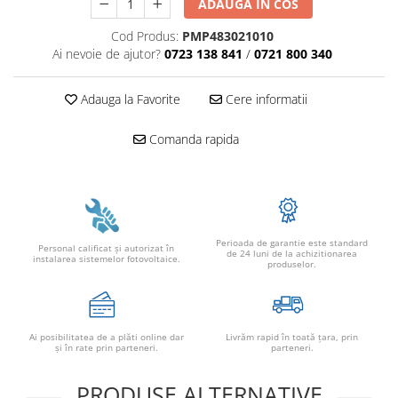
ADAUGA IN COS
Cod Produs:
PMP483021010
Ai nevoie de ajutor?
0723 138 841
/
0721 800 340
Adauga la Favorite
Cere informatii
Comanda rapida
Perioada de garantie este standard
Personal calificat şi autorizat în
de 24 luni de la achizitionarea
instalarea sistemelor fotovoltaice.
produselor.
Ai posibilitatea de a plăti online dar
Livrăm rapid în toată țara, prin
şi în rate prin parteneri.
parteneri.
PRODUSE ALTERNATIVE