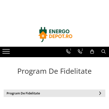
Toate Produsele
Panouri fotovoltaice
AIKO
Canadian Solar
Longi Solar
1
2
Optimizatoare panouri
Victron Energy
Program De Fidelitate
Invertoare
Microinvertoare
Fronius
Accesorii Fronius
Program De Fidelitate
Invertoare Hibride Fronius
Invertoare On-Grid Fronius