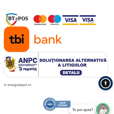
Acumulatori
BYD Battery
HVM
HVS
LVS
Deye
Enphase
FelicitySolar
Fronius Reserva
Fronius Reserva Pro
Huawei
Pylontech
© energodepot.ro
H1
H2
HV
Te pot ajuta?
US