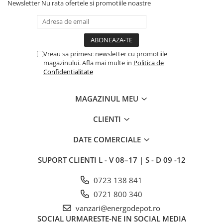
Statii de reincarcare Fronius
Newsletter
Nu rata ofertele si promotiile noastre
Goodwe
HUAWEI
SMA
Vreau sa primesc newsletter cu promotiile
Solis
magazinului. Afla mai multe in
Politica de
Confidentialitate
Solplanet
Sungrow
MAGAZINUL MEU
Invertoare Hibrid Sungrow
CLIENTI
Invertoare on-grid Sungrow
Statii de reincarcare Sungrow
DATE COMERCIALE
Victron Energy
SUPORT CLIENTI
L - V 08–17 | S - D 09 -12
MPPT
Accesorii Victron
0723 138 841
Acumulatori Victron
0721 800 340
Invertor Hibrid - Off Grid
vanzari@energodepot.ro
Statii de reincarcare Victron
SOCIAL
URMARESTE-NE IN SOCIAL MEDIA