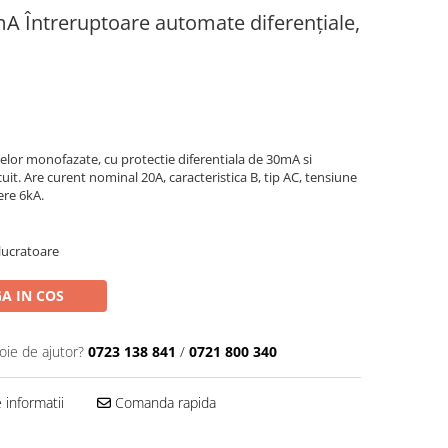
 Întreruptoare automate diferenţiale,
elor monofazate, cu protectie diferentiala de 30mA si
cuit. Are curent nominal 20A, caracteristica B, tip AC, tensiune
ere 6kA.
 lucratoare
A IN COS
oie de ajutor?
0723 138 841
/
0721 800 340
informatii
Comanda rapida