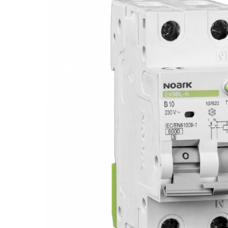
Acumulatori
BYD Battery
HVM
HVS
LVS
Deye
Enphase
FelicitySolar
Fronius Reserva
Fronius Reserva Pro
Huawei
Pylontech
H1
H2
HV
US