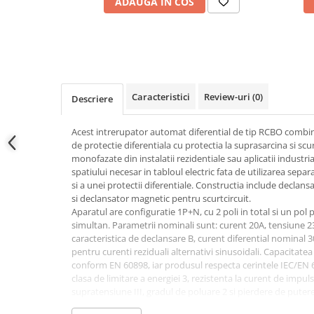
ADAUGA IN COS
Conectica
Adaptoare
Conectica IEC
Convertor DC-DC
Dongle
Caracteristici
Review-uri
(0)
Descriere
Meteocontrol
Monitorizare
Acest intrerupator automat diferential de tip RCBO combin
de protectie diferentiala cu protectia la suprasarcina si scur
Mufe si conectori
monofazate din instalatii rezidentiale sau aplicatii industri
Power analyzer
spatiului necesar in tabloul electric fata de utilizarea sep
si a unei protectii diferentiale. Constructia include declan
Smart Meter
si declansator magnetic pentru scurtcircuit.
Aparatul are configuratie 1P+N, cu 2 poli in total si un pol 
Statii de reincarcare
simultan. Parametrii nominali sunt: curent 20A, tensiune 2
Cabluri
caracteristica de declansare B, curent diferential nominal 30
Accesorii cabluri
pentru curenti reziduali alternativi sinusoidali. Capacitat
conform EN 60898, iar produsul respecta cerintele IEC/EN 61
Alte accesorii
clasa de limitare a energiei 3, rezistenta la curent de impul
Folie avertizoare
supratensiune III, gradul de poluare 2 si pierdere de puter
Se monteaza pe sina DIN de 35mm, in tablouri electrice 
LEA accesorii