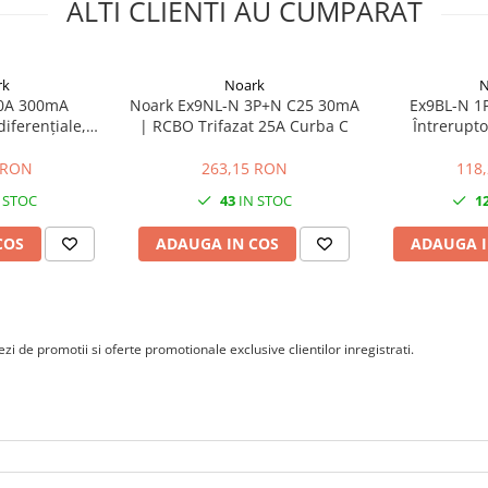
ALTI CLIENTI AU CUMPARAT
a 2 module. Conectarea trebuie
oasa de sub tensiune, de catre
rk
Noark
N
lunar, pentru verificarea
40A 300mA
Noark Ex9NL-N 3P+N C25 30mA
Ex9BL-N 1
iferențiale,
| RCBO Trifazat 25A Curba C
Întrerupt
40
diferenţ
 RON
263,15 RON
118
 STOC
43
IN STOC
1
COS
ADAUGA IN COS
ADAUGA I
i de promotii si oferte promotionale exclusive clientilor inregistrati.