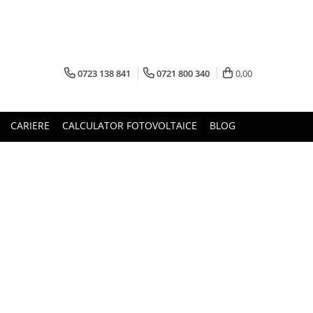
0723 138 841
0721 800 340
0,00
CARIERE
CALCULATOR FOTOVOLTAICE
BLOG