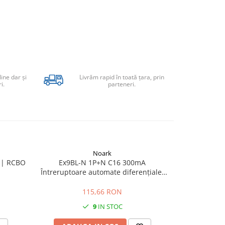
line dar şi
Livrăm rapid în toată țara, prin
i.
parteneri.
Noark
 | RCBO
Ex9BL-N 1P+N C16 300mA
Întreruptoa
Întreruptoare automate diferenţiale,
Ex9BL-N 1
107694
115,66 RON
9
IN STOC