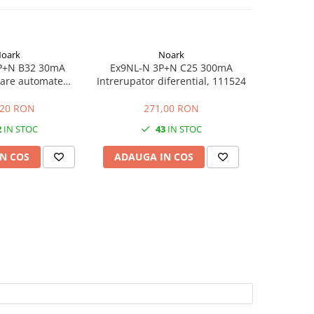
oark
Noark
P+N B32 30mA
Ex9NL-N 3P+N C25 300mA
Ex9NL-
oare automate
Intrerupator diferential, 111524
Intrerupato
iale, 107625
,20 RON
271,00 RON
2
2
IN STOC
43
IN STOC
N COS
ADAUGA IN COS
ADAUG