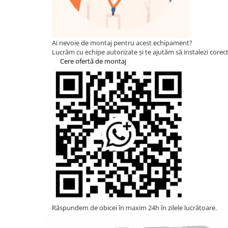
Statii de reincarcare Fronius
Goodwe
HUAWEI
Ai nevoie de montaj pentru acest echipament?
SMA
Lucrăm cu echipe autorizate și te ajutăm să instalezi corect 
Cere ofertă de montaj
Solis
Solplanet
Sungrow
Invertoare Hibrid Sungrow
Invertoare on-grid Sungrow
Statii de reincarcare Sungrow
Victron Energy
MPPT
Accesorii Victron
Acumulatori Victron
Invertor Hibrid - Off Grid
Răspundem de obicei în maxim 24h în zilele lucrătoare.
Statii de reincarcare Victron