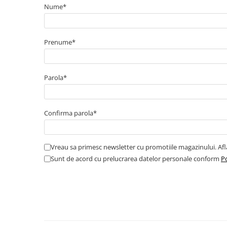
Cabluri boxe
Nume*
Cabluri semnalizare incendiu
Cabluri semnalizare si control
Prenume*
ecranate
Trasee electrice
Dulapuri metalice
Parola*
Materiale instalatii si montaj
Banda perforata
Confirma parola*
Catarame banda inox
Banda inox
Tablouri electrice
Vreau sa primesc newsletter cu promotiile magazinului. Af
Sunt de acord cu prelucrarea datelor personale conform
Po
Tablouri plastic
Tablouri sigurante echipat DC/AC
Tuburi si Jgheaburi
Canal cablu
Canal cablu pardoseala