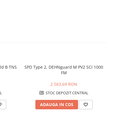
ld B TNS
SPD Type 2, DEHNguard M PV2 SCI 1000
De
FM
2.563,69 RON
L
STOC DEPOZIT CENTRAL
ADAUGA IN COS
AD