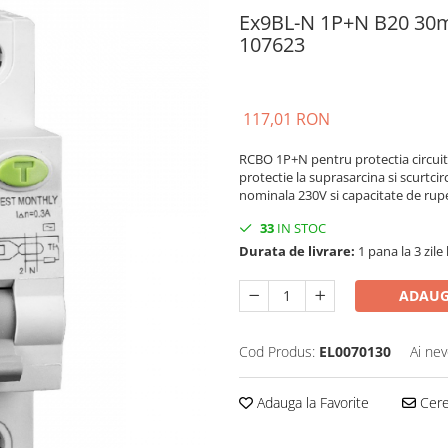
Ex9BL-N 1P+N B20 30mA
107623
117,01 RON
RCBO 1P+N pentru protectia circuit
protectie la suprasarcina si scurtcir
nominala 230V si capacitate de rup
33
IN STOC
Durata de livrare:
1 pana la 3 zile
ADAUG
Cod Produs:
EL0070130
Ai nev
Adauga la Favorite
Cere 