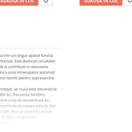
ADAUGA IN COS
ADAUGA IN COS
a intr-un singur aparat functia
tcircuit. Este destinat circuitelor
ale si contribuie la reducerea
arata a unui intrerupator automat
sator termic pentru suprasarcina
protejat, iar nulul este deconectat
30V AC, frecventa 50/60Hz,
mA si tip de sensibilitate AC,
ea nominala de rupere este de 6kA
009. Alte caracteristici includ
s de 3kA, categoria de
e de 5W.
modulare, ocupand 2 module.