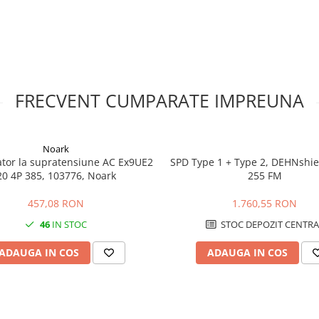
lema pentru sina si adancimea
ea superioara sau inferioara,
are. Dimensionarea
ea selectivitatii trebuie facute in
talat in interiorul unui tablou sau
ngerii partilor active si a
FRECVENT CUMPARATE IMPREUNA
e -25 si +40 grade C. Functia
ne; tensiunea este necesara
ionarea lunara a butonului de
une de catre personal calificat.
Noark
tor la supratensiune AC Ex9UE2
SPD Type 1 + Type 2, DEHNshie
t diferential?
20 4P 385, 103776, Noark
255 FM
a la suprasarcina si scurtcircuit,
457,08 RON
1.760,55 RON
46
IN STOC
STOC DEPOZIT CENTRA
guratie 1P+N si curent nominal de
permit utilizarea unei
ADAUGA IN COS
ADAUGA IN COS
tivi sinusoidali. Compatibilitatea
 electrician, deoarece anumite
ntului rezidual.