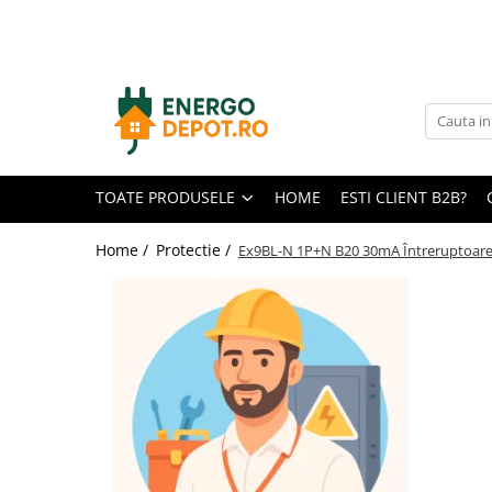
Toate Produsele
Panouri fotovoltaice
AIKO
Canadian Solar
TOATE PRODUSELE
HOME
ESTI CLIENT B2B?
Longi Solar
Optimizatoare panouri
Home /
Protectie /
Ex9BL-N 1P+N B20 30mA Întreruptoare 
Victron Energy
Invertoare
Microinvertoare
Fronius
Accesorii Fronius
Invertoare Hibride Fronius
Invertoare On-Grid Fronius