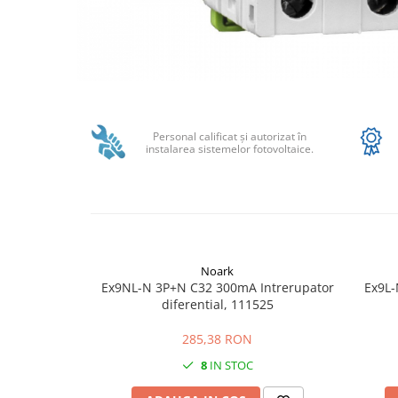
SMA
Sungrow
SBH
SBR battery
Distribuie
SBS
pe
Facebook
Accesorii stocare
Personal calificat şi autorizat în
instalarea sistemelor fotovoltaice.
Structura
Structura acoperis tigla
Structura acoperis tabla
Structura acoperis plat
IBC
Noark
Ex9NL-N 3P+N C32 300mA Intrerupator
Ex9L-
IBC Top Fix 200
diferential, 111525
K2-Systems GmbH
285,38 RON
Accesorii
8
IN STOC
Backup Switch