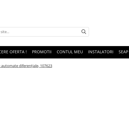
CERE OFERTA !
PROMOTII
CONTUL MEU
INSTALATORI
SEAP
automate diferenţiale, 107623