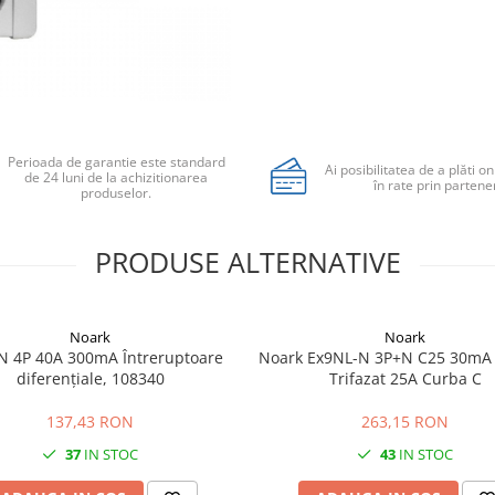
Perioada de garantie este standard
Ai posibilitatea de a plăti on
de 24 luni de la achizitionarea
în rate prin partener
produselor.
PRODUSE ALTERNATIVE
Noark
Noark
N 4P 40A 300mA Întreruptoare
Noark Ex9NL-N 3P+N C25 30mA
diferențiale, 108340
Trifazat 25A Curba C
137,43 RON
263,15 RON
37
IN STOC
43
IN STOC