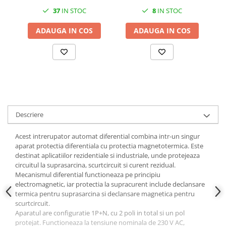
37
IN STOC
8
IN STOC
ADAUGA IN COS
ADAUGA IN COS
Descriere
Acest intrerupator automat diferential combina intr-un singur
aparat protectia diferentiala cu protectia magnetotermica. Este
destinat aplicatiilor rezidentiale si industriale, unde protejeaza
circuitul la suprasarcina, scurtcircuit si curent rezidual.
Mecanismul diferential functioneaza pe principiu
electromagnetic, iar protectia la supracurent include declansare
termica pentru suprasarcina si declansare magnetica pentru
scurtcircuit.
Aparatul are configuratie 1P+N, cu 2 poli in total si un pol
protejat. Functioneaza la tensiune nominala de 230 V AC,