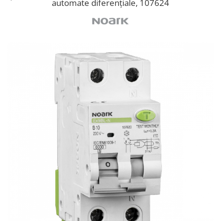
automate diferenţiale, 107624
Cabluri semnalizare si control
Cabluri speciale
Conductori flexibili cupru
Conductori rigizi
Conductori rigizi cupru
Cabluri alarma
Cabluri boxe
Cabluri semnalizare incendiu
Cabluri semnalizare si control
ecranate