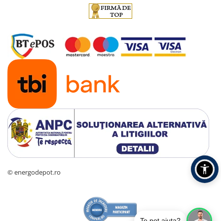
© energodepot.ro
Te pot ajuta?