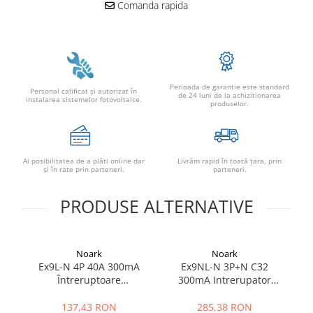
Comanda rapida
Perioada de garantie este standard
Personal calificat şi autorizat în
de 24 luni de la achizitionarea
instalarea sistemelor fotovoltaice.
produselor.
Ai posibilitatea de a plăti online dar
Livrăm rapid în toată țara, prin
şi în rate prin parteneri.
parteneri.
PRODUSE ALTERNATIVE
Noark
Noark
Ex9L-N 4P 40A 300mA
Ex9NL-N 3P+N C32
E
Întreruptoare
300mA Intrerupator
Î
diferențiale, 108340
diferential, 111525
137,43 RON
285,38 RON