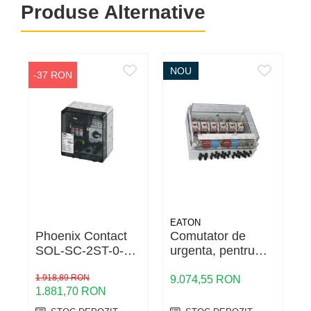
Produse Alternative
NOU
-37 RON
EATON
Phoenix Contact
Comutator de
SOL-SC-2ST-0-
urgenta, pentru
1
DC-1MPPT-1101
pompieri
1.918,89 RON
SOL30X6-
9.074,55 RON
1
1.881,70 RON
SAFETY-MV-U