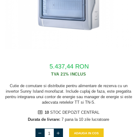
Cabluri semnalizare si control
Cabluri speciale
Conductori flexibili cupru
Conductori rigizi
Conductori rigizi cupru
Cabluri alarma
5.437,44 RON
Cabluri boxe
Cabluri semnalizare incendiu
Cutie de comutare si distributie pentru alimentare de rezerva cu un
Cabluri semnalizare si control
invertor Sunny Island monofazat. Include cuplaj de faza, este pregatita
ecranate
pentru integrarea unui contor de energie sau manager de energie si este
adecvata retelelor TT si TN-S.
10
STOC DEPOZIT CENTRAL
Durata de livrare:
7 pana la 10 zile lucratoare
ADAUGA IN COS