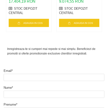
SAFETY-MV-U
17.404,19 RON
9.074,55 RON
STOC DEPOZIT
STOC DEPOZIT
CENTRAL
CENTRAL
ADAUGA IN COS
ADAUGA IN COS
Inregistreaza-te si cumperi mai repede si mai simplu. Beneficiezi de
promotii si oferte promotionale exclusive clientilor inregistrati.
Email*
Nume*
Prenume*