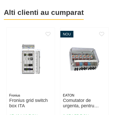
Carcasa are grad de protectie IP65, fiind adecvata pentru
montaj in conditii care necesita protectie ridicata impotriva
Alti clienti au cumparat
prafului si apei.
NOU
Fronius
EATON
Fronius grid switch
Comutator de
box ITA
urgenta, pentru
pompieri SOL30X6-