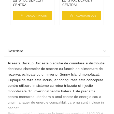
STOC DEPOZIT
STOC DEPOZIT
CENTRAL
CENTRAL
C
ADAUGA IN COS
ADAUGA IN COS
Descriere
Aceasta Backup Box este o solutie de comutare si distributie
destinata sistemelor de stocare cu functie de alimentare de
rezerva, echipate cu un invertor Sunny Island monofazat.
Cuplajul de faza este inclus, iar configuratia este conceputa
pentru utilizare in sisteme cu retea trifazata si injectie
monofazata din invertorul pentru baterii. Este pregatita
pentru montarea ulterioara a unui contor de energie sau a
unui manager de energie compatibil, care nu sunt incluse in
pachet.
Echipamentul functioneaza la tensiune nominala 230/400 V