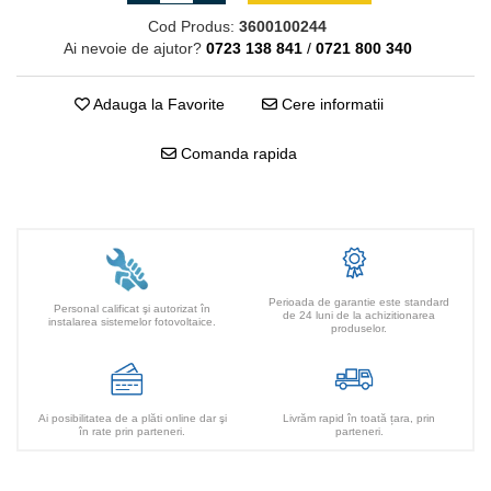
Cod Produs:
3600100244
Ai nevoie de ajutor?
0723 138 841
/
0721 800 340
Adauga la Favorite
Cere informatii
Comanda rapida
Perioada de garantie este standard
Personal calificat şi autorizat în
de 24 luni de la achizitionarea
instalarea sistemelor fotovoltaice.
produselor.
Ai posibilitatea de a plăti online dar şi
Livrăm rapid în toată țara, prin
în rate prin parteneri.
parteneri.