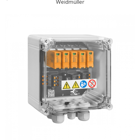
Weidmüller
Cabluri semnalizare si control
Cabluri speciale
Conductori flexibili cupru
Conductori rigizi
Conductori rigizi cupru
Cabluri alarma
Cabluri boxe
Cabluri semnalizare incendiu
Cabluri semnalizare si control
ecranate