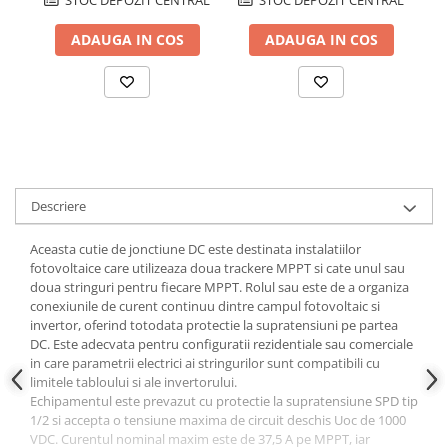
STOC DEPOZIT CENTRAL
STOC DEPOZIT CENTRAL
ADAUGA IN COS
ADAUGA IN COS
Descriere
Aceasta cutie de jonctiune DC este destinata instalatiilor
fotovoltaice care utilizeaza doua trackere MPPT si cate unul sau
doua stringuri pentru fiecare MPPT. Rolul sau este de a organiza
conexiunile de curent continuu dintre campul fotovoltaic si
invertor, oferind totodata protectie la supratensiuni pe partea
DC. Este adecvata pentru configuratii rezidentiale sau comerciale
in care parametrii electrici ai stringurilor sunt compatibili cu
limitele tabloului si ale invertorului.
Echipamentul este prevazut cu protectie la supratensiune SPD tip
1/2 si accepta o tensiune maxima de circuit deschis Uoc de 1000
VDC. Curentul nominal maxim este de 37,5 A pe MPPT, iar