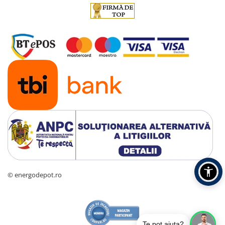
© energodepot.ro
Te pot ajuta?