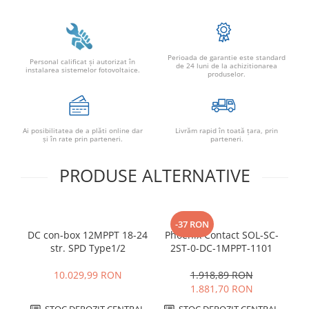
Perioada de garantie este standard
Personal calificat şi autorizat în
de 24 luni de la achizitionarea
instalarea sistemelor fotovoltaice.
produselor.
Ai posibilitatea de a plăti online dar
Livrăm rapid în toată țara, prin
şi în rate prin parteneri.
parteneri.
PRODUSE ALTERNATIVE
-37 RON
DC con-box 12MPPT 18-24
Phoenix Contact SOL-SC-
C
str. SPD Type1/2
2ST-0-DC-1MPPT-1101
S
10.029,99 RON
1.918,89 RON
1.881,70 RON