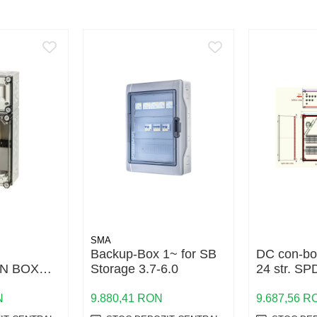
SMA
Backup-Box 1~ for SB
DC con-bo
N BOX
Storage 3.7-6.0
24 str. SP
1500V 2pol
breaker
N
9.880,41 RON
9.687,56 R