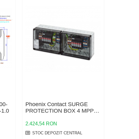
EATON
00-
Phoenix Contact SURGE
Eaton N
1.0
PROTECTION BOX 4 MPPT,
NAS190-C
TYPE 1+2
2.424,54 RON
19.086,39
STOC DEPOZIT CENTRAL
STOC DE