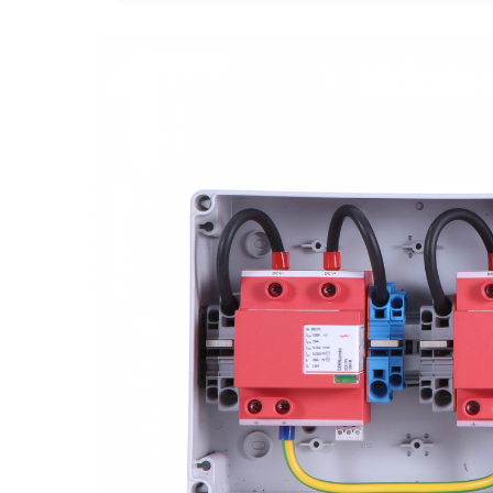
Statii de reincarcare Fronius
Goodwe
HUAWEI
SMA
Solis
Solplanet
Sungrow
Invertoare Hibrid Sungrow
Invertoare on-grid Sungrow
Statii de reincarcare Sungrow
Victron Energy
MPPT
Accesorii Victron
Acumulatori Victron
Invertor Hibrid - Off Grid