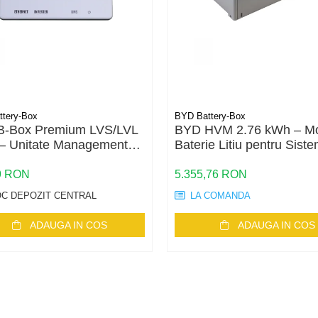
tery-Box
BYD Battery-Box
B-Box Premium LVS/LVL
BYD HVM 2.76 kWh – M
– Unitate Management
Baterie Litiu pentru Sist
ie
Fotovoltaice
9 RON
5.355,76 RON
C DEPOZIT CENTRAL
LA COMANDA
ADAUGA IN COS
ADAUGA IN COS