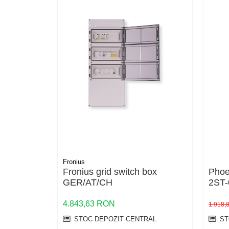
HV
US
SMA
Sungrow
SBH
SBR battery
SBS
Accesorii stocare
Structura
Structura acoperis tigla
Structura acoperis tabla
Fronius
Structura acoperis plat
Fronius grid switch box
Phoe
GER/AT/CH
2ST
IBC
IBC Top Fix 200
4.843,63 RON
1.918
K2-Systems GmbH
STOC DEPOZIT CENTRAL
ST