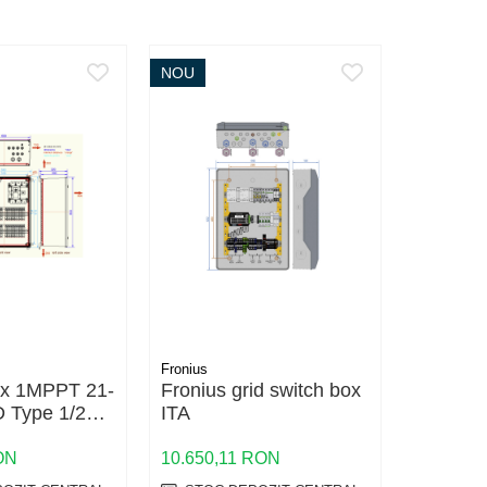
NOU
Fronius
Fronius
x 1MPPT 21-
Fronius grid switch box
Fronius 
D Type 1/2
ITA
ITA
 fuse, load
ON
10.650,11 RON
17.404,