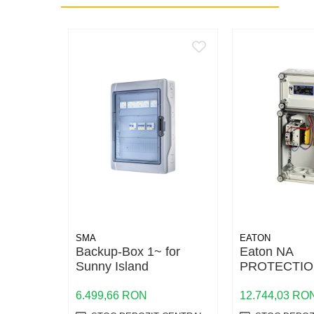
Conductori rigizi
Conductori rigizi cupru
Cabluri alarma
Cabluri boxe
Cabluri semnalizare incendiu
Cabluri semnalizare si control
ecranate
Trasee electrice
Dulapuri metalice
Materiale instalatii si montaj
Banda perforata
SMA
EATON
Catarame banda inox
Backup-Box 1~ for
Eaton NA
Banda inox
Sunny Island
PROTECTIO
Tablouri electrice
NAS80-CI-2
6.499,66 RON
12.744,03 RO
Tablouri plastic