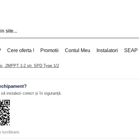
?
Cere oferta !
Promotii
Contul Meu
Instalatori
SEAP
aic, 2MPPT 1-2 str. SPD Type 1/2
 echipament?
să instalezi corect și în siguranță.
 lucrătoare.