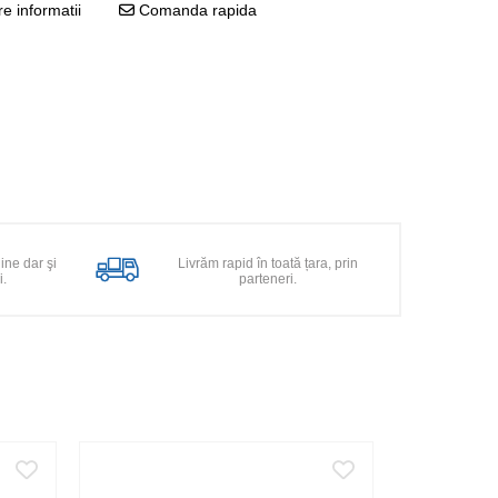
e informatii
Comanda rapida
line dar şi
Livrăm rapid în toată țara, prin
i.
parteneri.