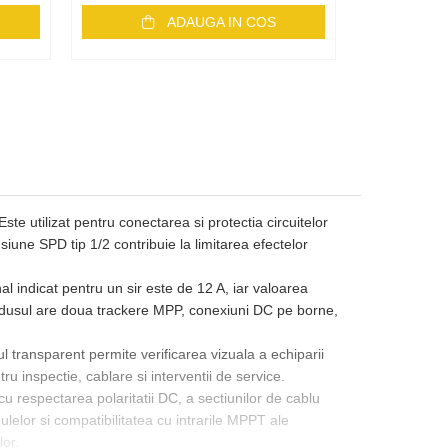
ADAUGA IN COS
te utilizat pentru conectarea si protectia circuitelor
nsiune SPD tip 1/2 contribuie la limitarea efectelor
l indicat pentru un sir este de 12 A, iar valoarea
Produsul are doua trackere MPP, conexiuni DC pe borne,
 transparent permite verificarea vizuala a echiparii
 inspectie, cablare si interventii de service.
, cu respectarea polaritatii DC, a sectiunilor de cablu
ulelor si compatibilitatea cu intrarile MPPT ale
lor.