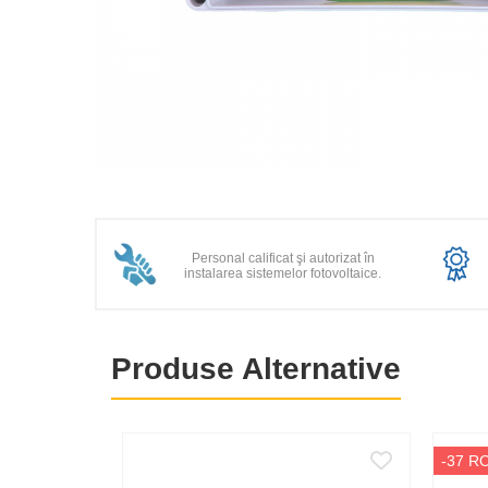
Statii de reincarcare Victron
Acumulatori
BYD Battery
HVM
HVS
LVS
Distribuie
Deye
pe
Enphase
Facebook
Personal calificat şi autorizat în
FelicitySolar
instalarea sistemelor fotovoltaice.
Fronius Reserva
Fronius Reserva Pro
Produse Alternative
Huawei
Pylontech
H1
-37 R
H2