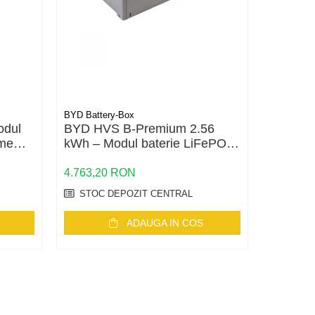
BYD Battery-Box
BYD Batte
odul
BYD HVS B-Premium 2.56
BYD BC
eme
kWh – Modul baterie LiFePO4
HVM/HV
pentru sisteme hibride
control 
Premiu
4.763,20 RON
2.870,8
STOC DEPOZIT CENTRAL
1
IN S
ADAUGA IN COS