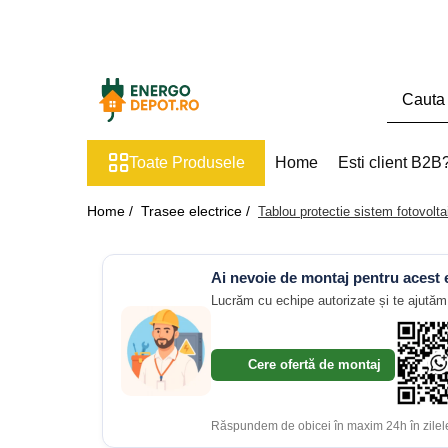
Toate Produsele
Panouri fotovoltaice
AIKO
Toate Produsele
Home
Esti client B2B
Canadian Solar
Longi Solar
Home /
Trasee electrice /
Tablou protectie sistem fotovolt
Optimizatoare panouri
Victron Energy
Ai nevoie de montaj pentru acest
Invertoare
Lucrăm cu echipe autorizate și te ajutăm 
Microinvertoare
Fronius
Cere ofertă de montaj
Accesorii Fronius
Invertoare Hibride Fronius
Răspundem de obicei în maxim 24h în zilele
Invertoare On-Grid Fronius