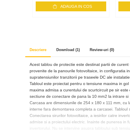
Accesorii
ADAUGA IN COS
Backup Switch
Conectica
Adaptoare
Conectica IEC
Convertor DC-DC
Descriere
Download (1)
Review-uri
(0)
Dongle
Meteocontrol
Acest tablou de protectie este destinat partii de curent
provenite de la panourile fotovoltaice, in configuratia i
Monitorizare
supratensiunilor tranzitorii pe traseele DC ale instalatie
Mufe si conectori
Tabloul este proiectat pentru o tensiune maxima in gol 
maxima admisa a curentului de scurtcircuit pe sir este
Power analyzer
sectiune de conectare de pana la 10 mm2 la intrare si 
Smart Meter
Carcasa are dimensiunile de 254 x 180 x 111 mm, cu lat
interne fara demontarea completa a carcasei. Tabloul se
Statii de reincarcare
Conectarea sirurilor fotovoltaice, a iesirilor catre inver
Cabluri
admise si a proiectului electric. Inainte de punerea in f
Accesorii cabluri
invertorului. Nu se intervine asupra tabloului sub tensiun