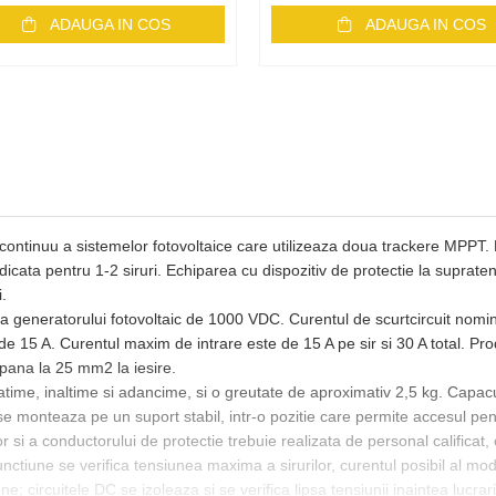
ADAUGA IN COS
ADAUGA IN COS
 continuu a sistemelor fotovoltaice care utilizeaza doua trackere MPPT. Es
ndicata pentru 1-2 siruri. Echiparea cu dispozitiv de protectie la suprate
i.
a generatorului fotovoltaic de 1000 VDC. Curentul de scurtcircuit nomina
 de 15 A. Curentul maxim de intrare este de 15 A pe sir si 30 A total. 
pana la 25 mm2 la iesire.
ime, inaltime si adancime, si o greutate de aproximativ 2,5 kg. Capacul
 monteaza pe un suport stabil, intr-o pozitie care permite accesul pentru
tor si a conductorului de protectie trebuie realizata de personal calificat
unctiune se verifica tensiunea maxima a sirurilor, curentul posibil al mod
e; circuitele DC se izoleaza si se verifica lipsa tensiunii inaintea lucrari