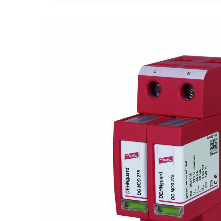
Goodwe
HUAWEI
SMA
Solis
Solplanet
Sungrow
Victron Energy
Acumulatori
BYD Battery
HVM
HVS
LVS
Deye
Enphase
FelicitySolar