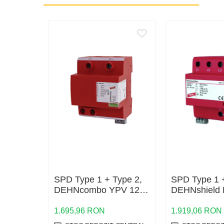
Trasee electrice
Dulapuri metalice
Materiale instalatii si montaj
Banda perforata
Catarame banda inox
Banda inox
Tablouri electrice
Tablouri plastic
Tablouri sigurante echipat DC/AC
Tuburi si Jgheaburi
Canal cablu
Canal cablu pardoseala
SPD Type 1 + Type 2,
SPD Type 1 +
Canal cablu perforat
DEHNcombo YPV 1200
DEHNshield 
Cutie ABS
FM
FM
Cutie ABS modulara
1.695,96 RON
1.919,06 RON
Doze