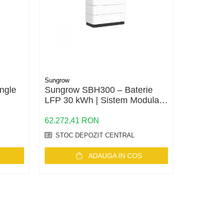
Sungrow
Noark
ngle
Sungrow SBH300 – Baterie
Ex9NL-
LFP 30 kWh | Sistem Modular
Intrerup
48V cu BMS Integrat
62.272,41 RON
285,38 
STOC DEPOZIT CENTRAL
10
IN 
ADAUGA IN COS