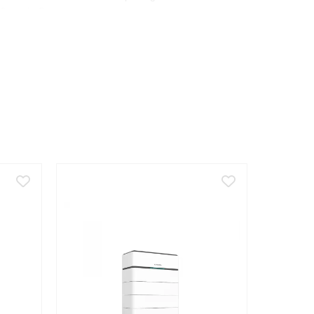
+80 grade C.
oul electric.
20 microsecunde.
n sistem de monitorizare sau automatizare.
onal calificat.
o carcasa corespunzatoare mediului de utilizare.