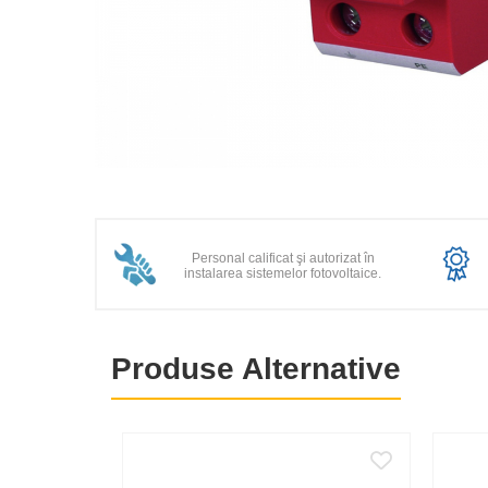
Fronius Reserva
Fronius Reserva Pro
Huawei
Pylontech
H1
Distribuie
H2
pe
HV
Facebook
US
Personal calificat şi autorizat în
instalarea sistemelor fotovoltaice.
SMA
Sungrow
SBH
Produse Alternative
SBR battery
SBS
Accesorii stocare
Structura