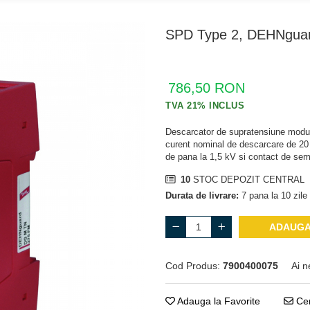
SPD Type 2, DEHNgua
786,50 RON
Descarcator de supratensiune modul
curent nominal de descarcare de 20
de pana la 1,5 kV si contact de semn
10
STOC DEPOZIT CENTRAL
Durata de livrare:
7 pana la 10 zile 
ADAUGA
Cod Produs:
7900400075
Ai n
Adauga la Favorite
Cer