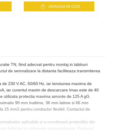
ADAUGA IN COS
ratie TN, fiind adecvat pentru montaj in tablouri
actul de semnalizare la distanta faciliteaza transmiterea
la de 230 V AC, 50/60 Hz, iar tensiunea maxima de
kA, iar curentul maxim de descarcare Imax este de 40
ste utilizata protectia maxima amonte de 125 A gG.
oximativ 90 mm inaltime, 36 mm latime si 66 mm
a 25 mm2 pentru conductor flexibil. Contactul de
mativelor aplicabile si a coordonarii protectiilor din
a unei defectari in sistemele supravegheate. Produsul