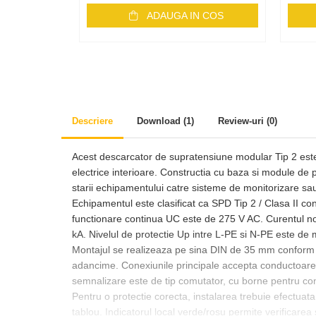
Monitorizare
ADAUGA IN COS
MPPT
Mufe si conectori
Power analyzer
Smart Meter
Statii de reincarcare
Descriere
Download (1)
Review-uri
(0)
Cabluri
Accesorii cabluri
Acest descarcator de supratensiune modular Tip 2 este d
electrice interioare. Constructia cu baza si module de p
Alte accesorii
starii echipamentului catre sisteme de monitorizare sa
Folie avertizoare
Echipamentul este clasificat ca SPD Tip 2 / Clasa II
LEA accesorii
functionare continua UC este de 275 V AC. Curentul n
kA. Nivelul de protectie Up intre L-PE si N-PE este de
Papuci si mufe
Montajul se realizeaza pe sina DIN de 35 mm conform
Cablu solar
adancime. Conexiunile principale accepta conductoare 
Cabluri coaxiale TV
semnalizare este de tip comutator, cu borne pentru 
Pentru o protectie corecta, instalarea trebuie efectuata
Cabluri curenti slabi
tablou. Indicatorul local verde/rosu permite verificarea