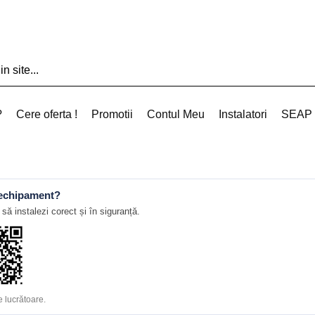
?
Cere oferta !
Promotii
Contul Meu
Instalatori
SEAP
 echipament?
să instalezi corect și în siguranță.
 lucrătoare.