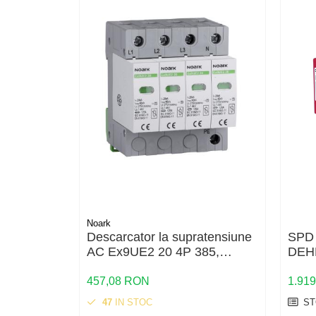
Structura acoperis tigla
Structura acoperis tabla
Structura acoperis plat
IBC
IBC Top Fix 200
K2-Systems GmbH
Accesorii
Backup Switch
Conectica
Adaptoare
Noark
Conectica IEC
Descarcator la supratensiune
SPD 
Convertor DC-DC
AC Ex9UE2 20 4P 385,
DEHN
103776, Noark
Dongle
457,08 RON
1.91
Meteocontrol
47
IN STOC
ST