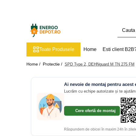
Toate Produsele
Panouri fotovoltaice
AIKO
Toate Produsele
Home
Esti client B2B
Canadian Solar
Longi Solar
Home /
Protectie /
SPD Type 2, DEHNguard M TN 275 FM
Optimizatoare panouri
Invertoare
Ai nevoie de montaj pentru acest
Hibrid
Lucrăm cu echipe autorizate și te ajutăm 
On-grid
Off-grid
Cere ofertă de montaj
Microinvertoare
Fronius
Răspundem de obicei în maxim 24h în zilele