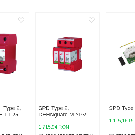
 Type 2,
SPD Type 2,
SPD Type 
B TT 255
DEHNguard M YPV
SCI 1000 FM
1.115,16 R
1.715,94 RON