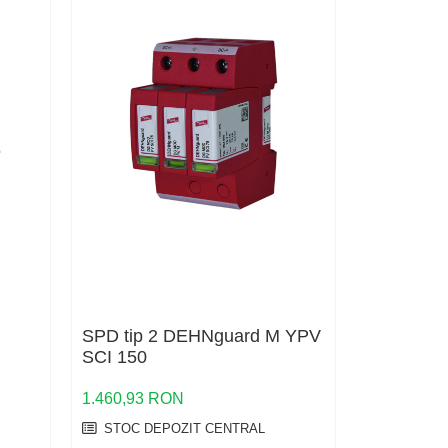
SPD tip 2 DEHNguard M YPV
SPD Type
SCI 150
YPV SCI 
1.460,93 RON
1.262,79 
STOC DEPOZIT CENTRAL
STOC DE