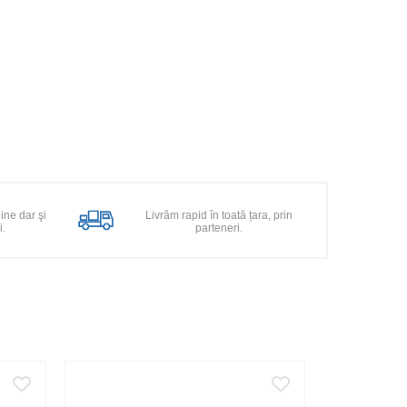
line dar şi
Livrăm rapid în toată țara, prin
i.
parteneri.