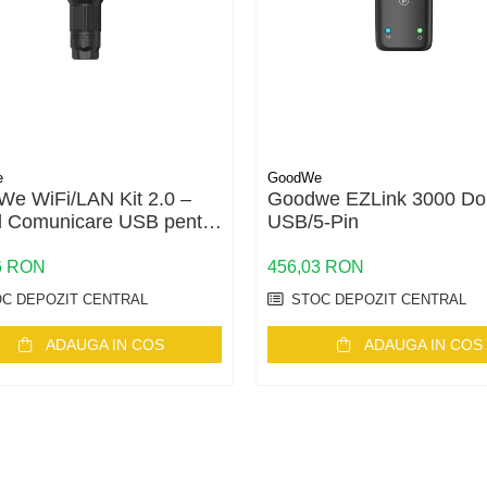
e
GoodWe
e WiFi/LAN Kit 2.0 –
Goodwe EZLink 3000 Do
 Comunicare USB pentru
USB/5-Pin
toare GoodWe (LAN,
 Bluetooth, IP65)
6 RON
456,03 RON
C DEPOZIT CENTRAL
STOC DEPOZIT CENTRAL
ADAUGA IN COS
ADAUGA IN COS