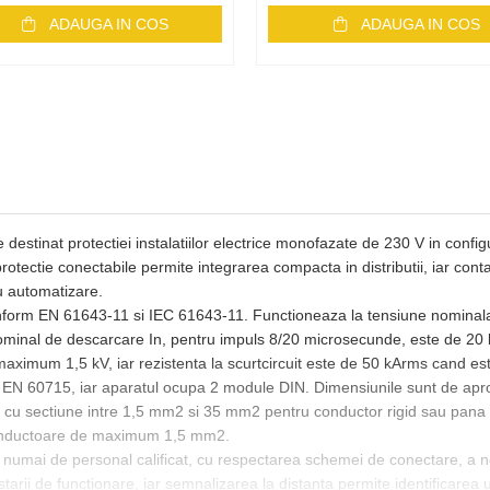
ADAUGA IN COS
ADAUGA IN COS
estinat protectiei instalatiilor electrice monofazate de 230 V in configu
rotectie conectabile permite integrarea compacta in distributii, iar cont
u automatizare.
 conform EN 61643-11 si IEC 61643-11. Functioneaza la tensiune nomina
ominal de descarcare In, pentru impuls 8/20 microsecunde, este de 20 
 maximum 1,5 kV, iar rezistenta la scurtcircuit este de 50 kArms cand e
 EN 60715, iar aparatul ocupa 2 module DIN. Dimensiunile sunt de apr
cu sectiune intre 1,5 mm2 si 35 mm2 pentru conductor rigid sau pana l
conductoare de maximum 1,5 mm2.
 numai de personal calificat, cu respectarea schemei de conectare, a nor
 starii de functionare, iar semnalizarea la distanta permite identificare