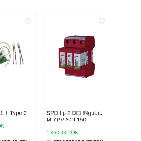
1 + Type 2
SPD tip 2 DEHNguard
SPD Typ
M YPV SCI 150
DEHNgu
SCI 10
ON
1.460,93 RON
1.262,7