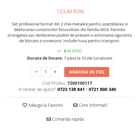
SMA
153,40 RON
Sungrow
SBH
Set profesional format din 2 chei metalice pentru asamblarea si
deblocarea conectorilor fotovoltaici din familia MC4. Permite
SBR battery
strangerea sau desfacerea piulitei de presare si actionarea siguranta
SBS
de blocare a conexiunii. Include husa pentru transport.
Accesorii stocare
3
IN STOC
Structura
Durata de livrare:
7 pana la 10 zile lucratoare
Structura acoperis tigla
ADAUGA IN COS
Structura acoperis tabla
Cod Produs:
7200100117
Structura acoperis plat
Ai nevoie de ajutor?
0723 138 841
/
0721 800 340
IBC
IBC Top Fix 200
Adauga la Favorite
Cere informatii
K2-Systems GmbH
Comanda rapida
Accesorii
Backup Switch