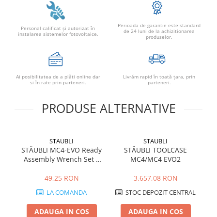
Conectica
Adaptoare
Perioada de garantie este standard
Personal calificat şi autorizat în
Conectica IEC
de 24 luni de la achizitionarea
instalarea sistemelor fotovoltaice.
produselor.
Convertor DC-DC
Dongle
Meteocontrol
Ai posibilitatea de a plăti online dar
Livrăm rapid în toată țara, prin
şi în rate prin parteneri.
parteneri.
Monitorizare
Mufe si conectori
PRODUSE ALTERNATIVE
Power analyzer
Smart Meter
STAUBLI
STAUBLI
Statii de reincarcare
STÄUBLI MC4-EVO Ready
STÄUBLI TOOLCASE
Assembly Wrench Set –
MC4/MC4 EVO2
Cabluri
Set Chei Profesionale
S
Accesorii cabluri
pentru Conectori
M
49,25 RON
3.657,08 RON
Fotovoltaici MC4 și MC4-
Co
Alte accesorii
LA COMANDA
STOC DEPOZIT CENTRAL
Evo 2
Folie avertizoare
ADAUGA IN COS
ADAUGA IN COS
LEA accesorii