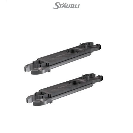
Acumulatori
BYD Battery
HVM
HVS
LVS
Deye
Enphase
FelicitySolar
Fronius Reserva
Fronius Reserva Pro
Huawei
Pylontech
H1
H2
HV
US