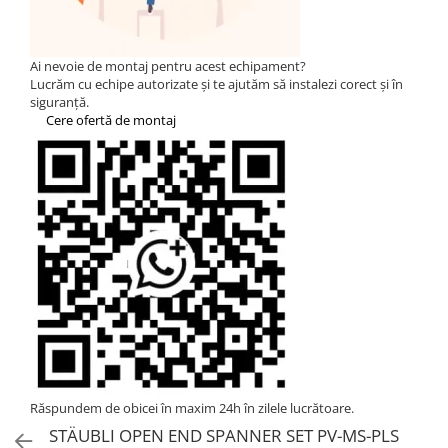
Statii de reincarcare Fronius
Goodwe
HUAWEI
Ai nevoie de montaj pentru acest echipament?
Lucrăm cu echipe autorizate și te ajutăm să instalezi corect și în
SMA
siguranță.
Cere ofertă de montaj
Solis
Solplanet
Sungrow
Invertoare Hibrid Sungrow
Invertoare on-grid Sungrow
Statii de reincarcare Sungrow
Victron Energy
MPPT
Accesorii Victron
Acumulatori Victron
Invertor Hibrid - Off Grid
Răspundem de obicei în maxim 24h în zilele lucrătoare.
Statii de reincarcare Victron
STÄUBLI OPEN END SPANNER SET PV-MS-PLS