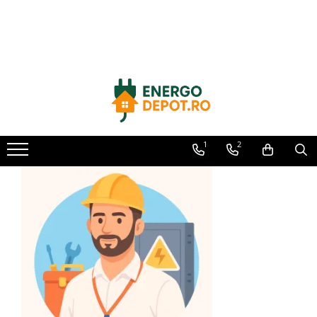
Toate Produsele
Panouri fotovoltaice
AIKO
Canadian Solar
Longi Solar
1
2
Optimizatoare panouri
Victron Energy
Invertoare
Microinvertoare
Fronius
Accesorii Fronius
Invertoare Hibride Fronius
Invertoare On-Grid Fronius