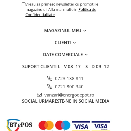
Vreau sa primesc newsletter cu promotiile
Intrerupator
magazinului. Afla mai multe in
Politica de
Confidentialitate
Modular
Priza+Intrerupator
MAGAZINUL MEU
Pulsar Touch
Smart SHELLY
CLIENTI
Surse de iluminat
DATE COMERCIALE
LED
SUPORT CLIENTI
L - V 08–17 | S - D 09 -12
Bec LED
Conventionale
0723 138 841
Halogen
0721 800 340
Corpuri de iluminat decorative
vanzari@energodepot.ro
Corpuri iluminat exterior
SOCIAL
URMARESTE-NE IN SOCIAL MEDIA
Corpuri iluminat interior
Lampa de birou/veioza
Lampa de veghe