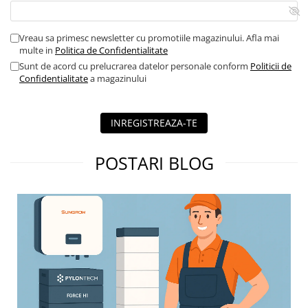
Contor digital
Blocuri de masura si protectie
Vreau sa primesc newsletter cu promotiile magazinului. Afla mai
multe in
Politica de Confidentialitate
Butoane
Sunt de acord cu prelucrarea datelor personale conform
Politicii de
Buton ciuperca
Confidentialitate
a magazinului
Contactoare
Contactor industrial
INREGISTREAZA-TE
Contactor modular
Descarcatoare
POSTARI BLOG
Echipamente de impamantare
Electrozi impamantare
Piesa separatie
Platbanda
Intrerupatoare automate
AFDD
Intrerupatoare automate de putere
Intrerupatoare automate