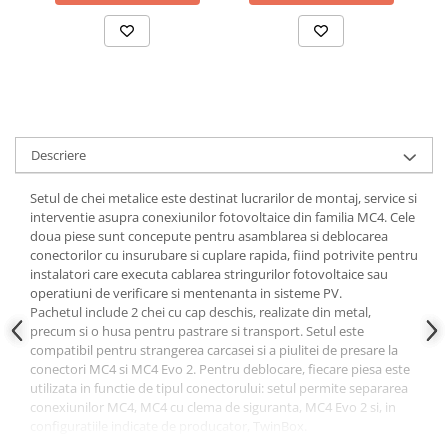
Papuci si mufe
Cablu solar
Cabluri coaxiale TV
Cabluri curenti slabi
Cabluri date
Descriere
Cabluri Electrice
Cabluri energie joasa tensiune -
Setul de chei metalice este destinat lucrarilor de montaj, service si
interventie asupra conexiunilor fotovoltaice din familia MC4. Cele
aluminiu
doua piese sunt concepute pentru asamblarea si deblocarea
Cabluri aluminiu armat
conectorilor cu insurubare si cuplare rapida, fiind potrivite pentru
instalatori care executa cablarea stringurilor fotovoltaice sau
Cabluri aluminiu coaxial
operatiuni de verificare si mentenanta in sisteme PV.
bransament
Pachetul include 2 chei cu cap deschis, realizate din metal,
Cabluri aluminiu nearmat
precum si o husa pentru pastrare si transport. Setul este
Cabluri aluminiu tip Enel
compatibil pentru strangerea carcasei si a piulitei de presare la
conectori MC4 si MC4 Evo 2. Pentru deblocare, fiecare piesa este
Cabluri aluminiu torsadat/aerian
utilizata in functie de tipul conectorului: setul permite separarea
Cabluri energie joasa tensiune -
conexiunilor MC4, MC4 cu clema de siguranta, MC4 Evo 2 si, in
cupru
configuratiile indicate de producator, TwinBox.
La montaj, una dintre chei sustine carcasa conectorului in locasul