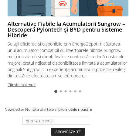
diferentiale
Intrerupatoare automate modulare
Separator sarcina
Alternative Fiabile la Acumulatorii Sungrow –
Relee
Descoperă Pylontech și BYD pentru Sisteme
Hibride
Releu monitorizare tensiune
Soluții eficiente și disponibile prin EnergoDepot În căutarea
Separator fuzibil
unui acumulator compatibil cu invertoarele hibride Sungrow,
Separator fuzibil aplicatii
mulți instalatori și clienți finali se confruntă cu două obstacole
fotovoltaice
majore: prețul ridicat și disponibilitatea limitată a acumulatorilor
Sigurante fuzibile
originali Sungrow. Din experiența acumulată în proiecte reale și
din testările efectuate la nivel european,...
Aparataj
Citeste mai mult
Aparataj modular
Standard German
Intrerupator
Newsletter
Nu rata ofertele si promotiile noastre
Priza
Functii speciale
Rama ornament
Aplicat (PT)