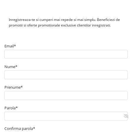
Canal cablu perforat
Cutie ABS
Inregistreaza-te si cumperi mai repede si mai simplu. Beneficiezi de
Cutie ABS modulara
promotii si oferte promotionale exclusive clientilor inregistrati.
Doze
Doze aparat
Jgheaburi
Email*
Jgheab metalic perforat
Jgheab tip sarma
Nume*
Tablou metalic
Tablou organizare santier echipat
Prenume*
Tablou organizare santier necablat
Tub flexibil
Tub flexibil dublu perete (corugata)
Parola*
Tub flexibil metalic
Protectie
Confirma parola*
Aparate de masura si comanda