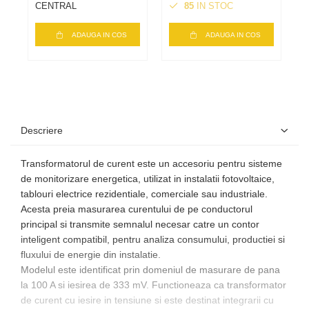
80A
i
CENTRAL
85
IN STOC
C
ADAUGA IN COS
ADAUGA IN COS
Descriere
Transformatorul de curent este un accesoriu pentru sisteme
de monitorizare energetica, utilizat in instalatii fotovoltaice,
tablouri electrice rezidentiale, comerciale sau industriale.
Acesta preia masurarea curentului de pe conductorul
principal si transmite semnalul necesar catre un contor
inteligent compatibil, pentru analiza consumului, productiei si
fluxului de energie din instalatie.
Modelul este identificat prin domeniul de masurare de pana
la 100 A si iesirea de 333 mV. Functioneaza ca transformator
de curent cu iesire in tensiune si este destinat integrarii cu