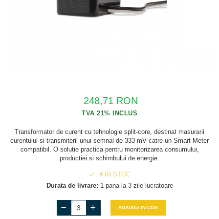
Cabluri semnalizare si control
Cabluri speciale
Conductori flexibili cupru
Conductori rigizi
Conductori rigizi cupru
Cabluri alarma
248,71 RON
Cabluri boxe
Cabluri semnalizare incendiu
Transformator de curent cu tehnologie split-core, destinat masurarii
Cabluri semnalizare si control
curentului si transmiterii unui semnal de 333 mV catre un Smart Meter
ecranate
compatibil. O solutie practica pentru monitorizarea consumului,
productiei si schimbului de energie.
4
IN STOC
Durata de livrare:
1 pana la 3 zile lucratoare
ADAUGA IN COS