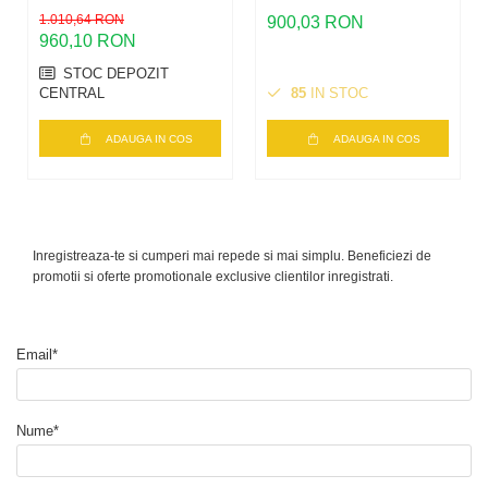
pentru Invertor |
1.010,64 RON
900,03 RON
960,10 RON
Măsurare Trifazată
80A
STOC DEPOZIT
CENTRAL
85
IN STOC
ADAUGA IN COS
ADAUGA IN COS
Inregistreaza-te si cumperi mai repede si mai simplu. Beneficiezi de
promotii si oferte promotionale exclusive clientilor inregistrati.
Email*
Nume*