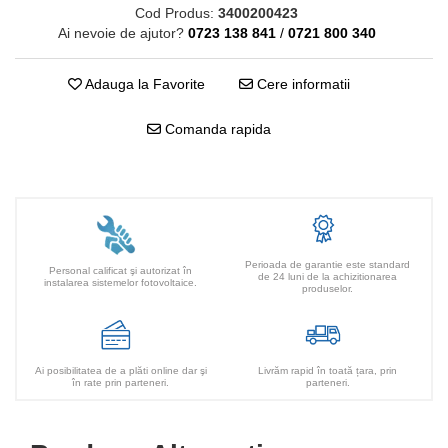
Cod Produs:
3400200423
Ai nevoie de ajutor?
0723 138 841
/
0721 800 340
Adauga la Favorite
Cere informatii
Comanda rapida
Perioada de garantie este standard
Personal calificat şi autorizat în
de 24 luni de la achizitionarea
instalarea sistemelor fotovoltaice.
produselor.
Ai posibilitatea de a plăti online dar şi
Livrăm rapid în toată țara, prin
în rate prin parteneri.
parteneri.