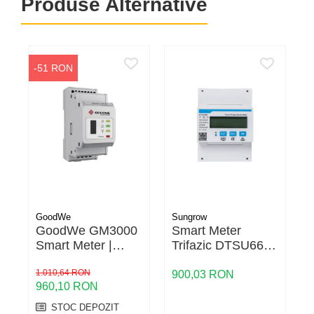
Produse Alternative
-51 RON
GoodWe
Sungrow
S
GoodWe GM3000
Smart Meter
Smart Meter |
Trifazic DTSU666
Contor
(80A) Sungrow
C
Bidirecțional
1.010,64 RON
p
900,03 RON
5
960,10 RON
pentru Invertor |
t
Măsurare Trifazată
c
STOC DEPOZIT