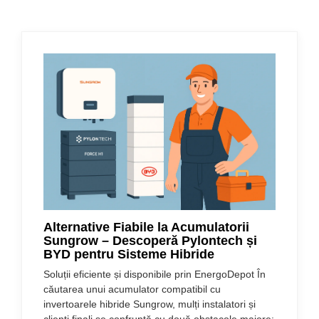
Alternative Fiabile la Acumulatorii
Sungrow – Descoperă Pylontech și
BYD pentru Sisteme Hibride
Soluții eficiente și disponibile prin EnergoDepot În
căutarea unui acumulator compatibil cu
invertoarele hibride Sungrow, mulți instalatori și
clienți finali se confruntă cu două obstacole majore: