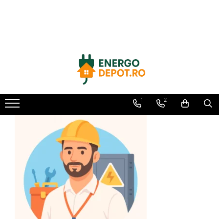
Toate Produsele
Panouri fotovoltaice
AIKO
Canadian Solar
Longi Solar
1
2
Optimizatoare panouri
Victron Energy
Invertoare
Microinvertoare
Fronius
Accesorii Fronius
Invertoare Hibride Fronius
Invertoare On-Grid Fronius