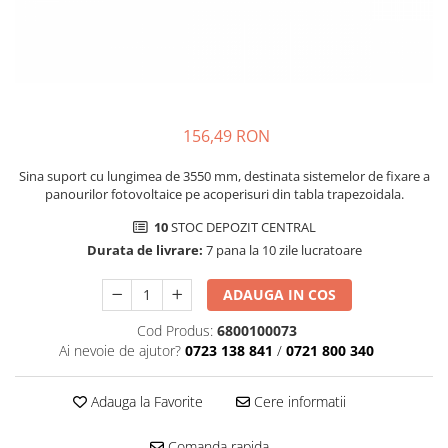
SMA
Sungrow
SBH
SBR battery
SBS
156,49 RON
Accesorii stocare
Sina suport cu lungimea de 3550 mm, destinata sistemelor de fixare a
Structura
panourilor fotovoltaice pe acoperisuri din tabla trapezoidala.
Structura acoperis tigla
10
STOC DEPOZIT CENTRAL
Structura acoperis tabla
Durata de livrare:
7 pana la 10 zile lucratoare
Structura acoperis plat
ADAUGA IN COS
IBC
Cod Produs:
6800100073
IBC Top Fix 200
Ai nevoie de ajutor?
0723 138 841
/
0721 800 340
K2-Systems GmbH
Accesorii
Adauga la Favorite
Cere informatii
Backup Switch
Comanda rapida