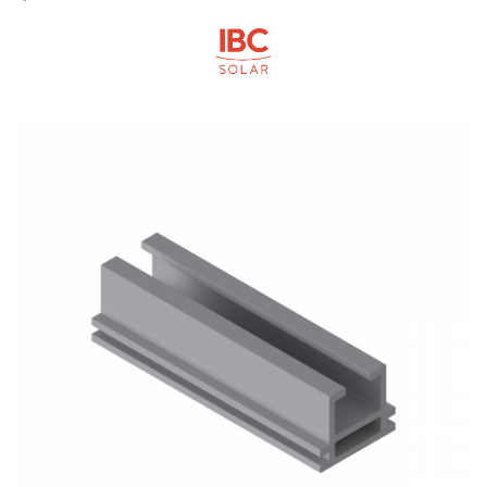
Acumulatori
BYD Battery
HVM
HVS
LVS
Deye
Enphase
FelicitySolar
Fronius Reserva
Fronius Reserva Pro
Huawei
Pylontech
H1
H2
HV
US