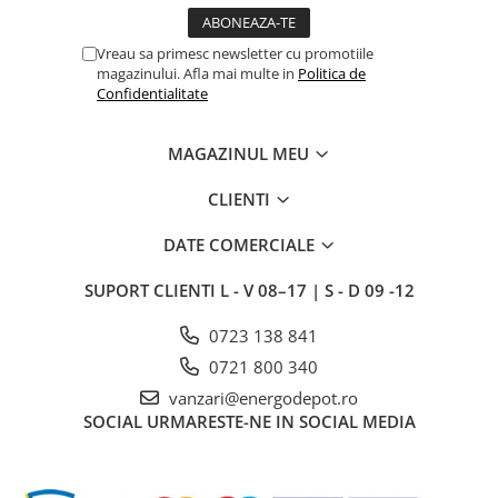
Intrerupator
Vreau sa primesc newsletter cu promotiile
Modular
magazinului. Afla mai multe in
Politica de
Priza+Intrerupator
Confidentialitate
Pulsar Touch
MAGAZINUL MEU
Smart SHELLY
Surse de iluminat
CLIENTI
LED
DATE COMERCIALE
Bec LED
Conventionale
SUPORT CLIENTI
L - V 08–17 | S - D 09 -12
Halogen
0723 138 841
Corpuri de iluminat decorative
0721 800 340
Corpuri iluminat exterior
vanzari@energodepot.ro
Corpuri iluminat interior
SOCIAL
URMARESTE-NE IN SOCIAL MEDIA
Lampa de birou/veioza
Lampa de veghe