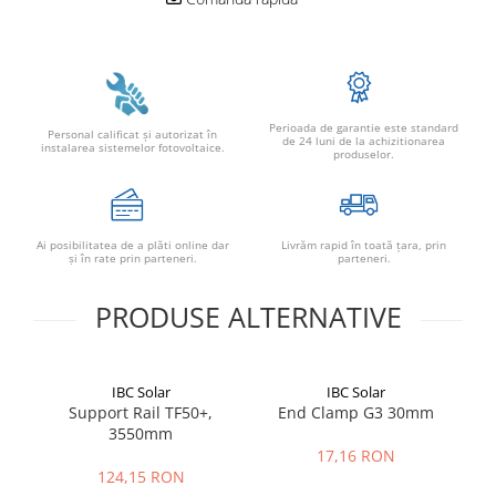
Conectica
Adaptoare
Conectica IEC
Convertor DC-DC
Perioada de garantie este standard
Dongle
Personal calificat şi autorizat în
de 24 luni de la achizitionarea
instalarea sistemelor fotovoltaice.
produselor.
Meteocontrol
Monitorizare
Mufe si conectori
Ai posibilitatea de a plăti online dar
Livrăm rapid în toată țara, prin
şi în rate prin parteneri.
parteneri.
Power analyzer
Smart Meter
PRODUSE ALTERNATIVE
Statii de reincarcare
Cabluri
IBC Solar
IBC Solar
Accesorii cabluri
Support Rail TF50+,
End Clamp G3 30mm
Alte accesorii
3550mm
17,16 RON
Folie avertizoare
124,15 RON
LEA accesorii