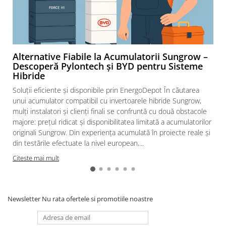
diferentiale
Intrerupatoare automate modulare
Separator sarcina
Relee
Alternative Fiabile la Acumulatorii Sungrow –
Releu monitorizare tensiune
Descoperă Pylontech și BYD pentru Sisteme
Hibride
Separator fuzibil
Soluții eficiente și disponibile prin EnergoDepot În căutarea
Separator fuzibil aplicatii
fotovoltaice
unui acumulator compatibil cu invertoarele hibride Sungrow,
mulți instalatori și clienți finali se confruntă cu două obstacole
Sigurante fuzibile
majore: prețul ridicat și disponibilitatea limitată a acumulatorilor
Aparataj
originali Sungrow. Din experiența acumulată în proiecte reale și
Aparataj modular
din testările efectuate la nivel european,...
Standard German
Citeste mai mult
Intrerupator
Priza
Newsletter
Nu rata ofertele si promotiile noastre
Functii speciale
Rama ornament
Aplicat (PT)