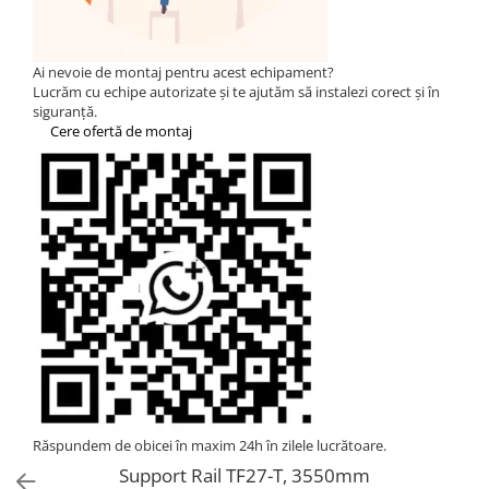
Statii de reincarcare Fronius
Goodwe
HUAWEI
Ai nevoie de montaj pentru acest echipament?
Lucrăm cu echipe autorizate și te ajutăm să instalezi corect și în
SMA
siguranță.
Cere ofertă de montaj
Solis
Solplanet
Sungrow
Invertoare Hibrid Sungrow
Invertoare on-grid Sungrow
Statii de reincarcare Sungrow
Victron Energy
MPPT
Accesorii Victron
Acumulatori Victron
Invertor Hibrid - Off Grid
Răspundem de obicei în maxim 24h în zilele lucrătoare.
Statii de reincarcare Victron
Support Rail TF27-T, 3550mm