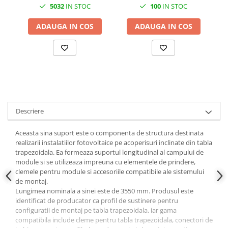
5032
IN STOC
100
IN STOC
Papuci si mufe
Cablu solar
ADAUGA IN COS
ADAUGA IN COS
Cabluri coaxiale TV
Cabluri curenti slabi
Cabluri date
Cabluri Electrice
Cabluri energie joasa tensiune -
Descriere
aluminiu
Cabluri aluminiu armat
Aceasta sina suport este o componenta de structura destinata
Cabluri aluminiu coaxial
realizarii instalatiilor fotovoltaice pe acoperisuri inclinate din tabla
bransament
trapezoidala. Ea formeaza suportul longitudinal al campului de
module si se utilizeaza impreuna cu elementele de prindere,
Cabluri aluminiu nearmat
clemele pentru module si accesoriile compatibile ale sistemului
Cabluri aluminiu tip Enel
de montaj.
Cabluri aluminiu torsadat/aerian
Lungimea nominala a sinei este de 3550 mm. Produsul este
identificat de producator ca profil de sustinere pentru
Cabluri energie joasa tensiune -
configuratii de montaj pe tabla trapezoidala, iar gama
cupru
compatibila include cleme pentru tabla trapezoidala, conectori de