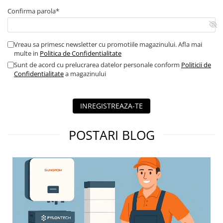
Contor digital
Confirma parola*
Blocuri de masura si protectie
Butoane
Vreau sa primesc newsletter cu promotiile magazinului. Afla mai
multe in
Politica de Confidentialitate
Buton ciuperca
Sunt de acord cu prelucrarea datelor personale conform
Politicii de
Contactoare
Confidentialitate
a magazinului
Contactor industrial
Contactor modular
INREGISTREAZA-TE
Descarcatoare
Echipamente de impamantare
POSTARI BLOG
Electrozi impamantare
Piesa separatie
Platbanda
Intrerupatoare automate
AFDD
Intrerupatoare automate de putere
Intrerupatoare automate