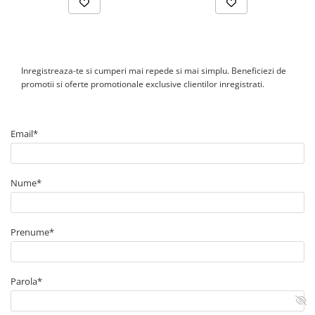
Canal cablu perforat
Cutie ABS
Cutie ABS modulara
Doze
Inregistreaza-te si cumperi mai repede si mai simplu. Beneficiezi de
promotii si oferte promotionale exclusive clientilor inregistrati.
Doze aparat
Jgheaburi
Jgheab metalic perforat
Email*
Jgheab tip sarma
Tablou metalic
Nume*
Tablou organizare santier echipat
Tablou organizare santier necablat
Tub flexibil
Prenume*
Tub flexibil dublu perete (corugata)
Tub flexibil metalic
Parola*
Protectie
Aparate de masura si comanda