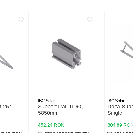
IBC Solar
IBC Solar
t 25°,
Support Rail TF60,
Delta-Supp
5850mm
Single
452,24 RON
304,89 RO