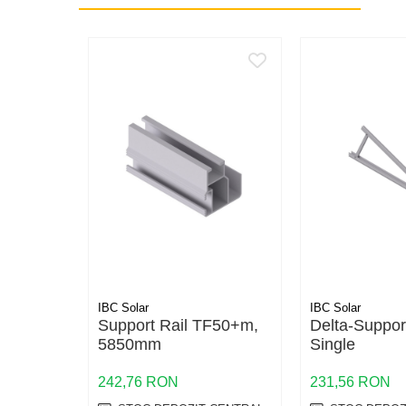
Trasee electrice
Dulapuri metalice
Materiale instalatii si montaj
Banda perforata
Catarame banda inox
Banda inox
Tablouri electrice
Tablouri plastic
Tablouri sigurante echipat DC/AC
Tuburi si Jgheaburi
Canal cablu
Canal cablu pardoseala
IBC Solar
IBC Solar
Support Rail TF50+m,
Delta-Suppor
Canal cablu perforat
5850mm
Single
Cutie ABS
Cutie ABS modulara
242,76 RON
231,56 RON
Doze