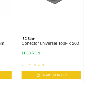
IBC Solar
IBC Solar
mm
Conector universal TopFix 200
Șurub c
Șurub i
panouri 
11,80 RON
A2
1,08 RO
571
IN STOC
1000
I
ADAUGA IN COS