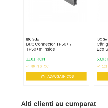
Cabluri flexibile plate
Cabluri medie tensiune
Cabluri medie tensiune aluminiu
Cabluri optice
Cabluri semnalizare si control
IBC Solar
IBC Sol
Butt Connector TF50+ /
Cârli
Cabluri speciale
TF50+m inside
Eco 
Conductori flexibili cupru
11,81 RON
53,93
Conductori rigizi
80
IN STOC
102
Conductori rigizi cupru
Cabluri alarma
ADAUGA IN COS
Cabluri boxe
Cabluri semnalizare incendiu
Cabluri semnalizare si control
Alti clienti au cumparat
ecranate