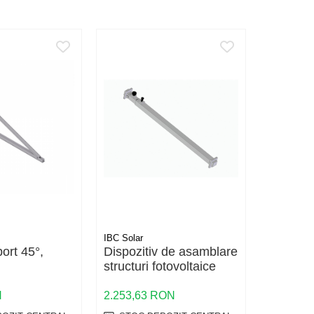
IBC Solar
IBC Solar
ort 45°,
Dispozitiv de asamblare
base rai
structuri fotovoltaice
237,01 
N
2.253,63 RON