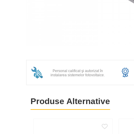
Fronius Reserva
Fronius Reserva Pro
Huawei
Pylontech
H1
Distribuie
H2
pe
HV
Facebook
US
Personal calificat şi autorizat în
instalarea sistemelor fotovoltaice.
SMA
Sungrow
SBH
Produse Alternative
SBR battery
SBS
Accesorii stocare
Structura