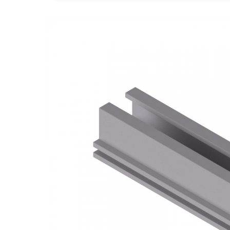
Goodwe
HUAWEI
SMA
Solis
Solplanet
Sungrow
Victron Energy
Acumulatori
BYD Battery
HVM
HVS
LVS
Deye
Enphase
FelicitySolar