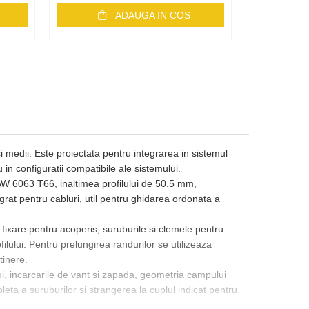
ADAUGA IN COS
si medii. Este proiectata pentru integrarea in sistemul
 in configuratii compatibile ale sistemului.
 AW 6063 T66, inaltimea profilului de 50.5 mm,
egrat pentru cabluri, util pentru ghidarea ordonata a
ixare pentru acoperis, suruburile si clemele pentru
ilului. Pentru prelungirea randurilor se utilizeaza
tinere.
lui, incarcarile de vant si zapada, geometria campului
pleta a suruburilor si strangerea la cuplul indicat pentru