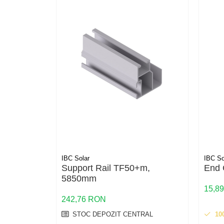
Structura acoperis tigla
Structura acoperis tabla
Structura acoperis plat
IBC
IBC Top Fix 200
K2-Systems GmbH
Accesorii
Backup Switch
Conectica
Adaptoare
IBC Solar
IBC So
Conectica IEC
Support Rail TF50+m,
End
Convertor DC-DC
5850mm
15,8
Dongle
242,76 RON
Meteocontrol
STOC DEPOZIT CENTRAL
10