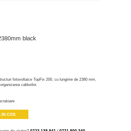
 2380mm black
structuri fotovoltaice TopFix 200, cu lungime de 2380 mm,
 organizarea cablurilor.
ucratoare
 IN COS
evoie de ajutor?
0723 138 841
/
0721 800 340