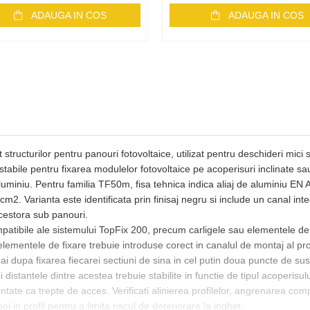
ADAUGA IN COS
ADAUGA IN COS
tructurilor pentru panouri fotovoltaice, utilizat pentru deschideri mici 
stabile pentru fixarea modulelor fotovoltaice pe acoperisuri inclinate sau
luminiu. Pentru familia TF50m, fisa tehnica indica aliaj de aluminiu EN
cm2. Varianta este identificata prin finisaj negru si include un canal int
acestora sub panouri.
tibile ale sistemului TopFix 200, precum carligele sau elementele de f
lementele de fixare trebuie introduse corect in canalul de montaj al prof
i dupa fixarea fiecarei sectiuni de sina in cel putin doua puncte de sus
 distantele dintre acestea trebuie stabilite in functie de tipul acoperisu
montate ca trepte de acces. Verificati alinierea profilelor, angrenarea com
in profil pentru a limita riscul de deteriorare la inghet.