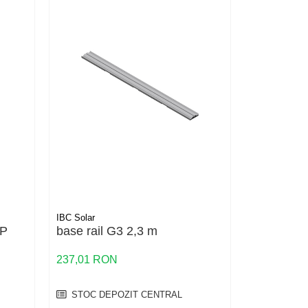
IBC Solar
IBC Solar
 P
base rail G3 2,3 m
Clamp For
Equalizat
237,01 RON
10,74 RON
STOC DEPOZIT CENTRAL
LA COMA