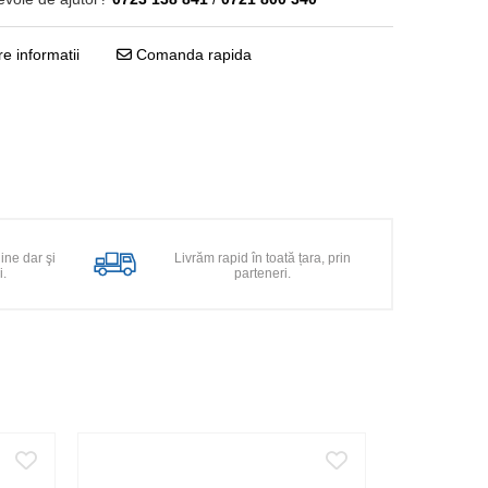
e informatii
Comanda rapida
line dar şi
Livrăm rapid în toată țara, prin
i.
parteneri.