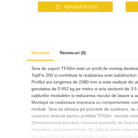
Monitorizare
ADAUGA IN COS
MPPT
Mufe si conectori
Power analyzer
Smart Meter
Statii de reincarcare
Descriere
Review-uri
(0)
Cabluri
Accesorii cabluri
Sina de suport TF50m este un profil de montaj destinat s
TopFix 200 si contribuie la realizarea unei substructuri 
Alte accesorii
Profilul are lungimea de 2380 mm si este realizat din a
Folie avertizoare
greutatea de 0.952 kg pe metru si aria sectiunii de 3.5 
LEA accesorii
cablurilor modulelor si reducerea riscului de lasare a 
Montajul se realizeaza impreuna cu componentele compa
Papuci si mufe
module. Sina se aliniaza pe punctele de sustinere, iar e
Cablu solar
conectori dedicati pentru profilele TF50m, montati numa
Cabluri coaxiale TV
Dimensionarea structurii, numarul punctelor de fixare si
fotovoltaic si proiectul tehnic. Nu utilizati sinele deja 
Cabluri curenti slabi
componentele de montaj folosite; evitati acumularea apei 