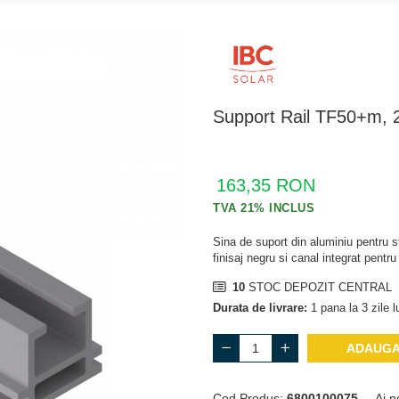
Support Rail TF50+m,
163,35 RON
Sina de suport din aluminiu pentru 
finisaj negru si canal integrat pentru
10
STOC DEPOZIT CENTRAL
Durata de livrare:
1 pana la 3 zile l
ADAUGA
Cod Produs:
6800100075
Ai n