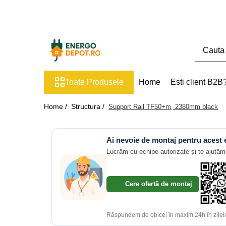
Toate Produsele
Panouri fotovoltaice
AIKO
Toate Produsele
Home
Esti client B2B
Canadian Solar
Longi Solar
Home /
Structura /
Support Rail TF50+m, 2380mm black
Optimizatoare panouri
Invertoare
Ai nevoie de montaj pentru acest
Hibrid
Lucrăm cu echipe autorizate și te ajutăm 
On-grid
Off-grid
Cere ofertă de montaj
Microinvertoare
Fronius
Răspundem de obicei în maxim 24h în zilele