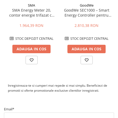
Cutie ABS
SMA
GoodWe
SMA Energy Meter 20,
GoodWe SEC1000 – Smart
Cutie ABS modulara
contor energie trifazat cu
Energy Controller pentru
Doze
interfata Speedwire
sisteme fotovoltaice
inteligente
1.964,39 RON
2.810,38 RON
Doze aparat
Jgheaburi
STOC DEPOZIT CENTRAL
STOC DEPOZIT CENTRAL
Jgheab metalic perforat
Jgheab tip sarma
ADAUGA IN COS
ADAUGA IN COS
Tablou metalic
Tablou organizare santier echipat
Tablou organizare santier necablat
Tub flexibil
Inregistreaza-te si cumperi mai repede si mai simplu. Beneficiezi de
Tub flexibil dublu perete (corugata)
promotii si oferte promotionale exclusive clientilor inregistrati.
Tub flexibil metalic
Protectie
Aparate de masura si comanda
Email*
Contor digital