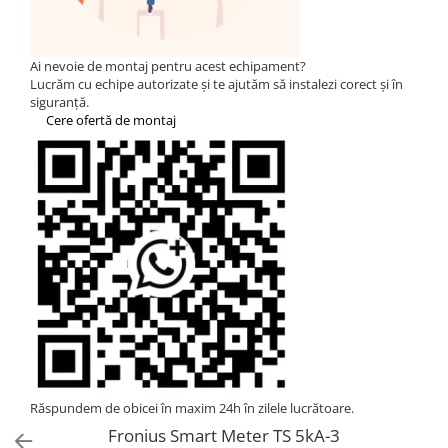
Statii de reincarcare Fronius
Goodwe
HUAWEI
Ai nevoie de montaj pentru acest echipament?
Lucrăm cu echipe autorizate și te ajutăm să instalezi corect și în
SMA
siguranță.
Cere ofertă de montaj
Solis
Solplanet
Sungrow
Invertoare Hibrid Sungrow
Invertoare on-grid Sungrow
Statii de reincarcare Sungrow
Victron Energy
MPPT
Accesorii Victron
Invertor Hibrid - Off Grid
Statii de reincarcare Victron
Răspundem de obicei în maxim 24h în zilele lucrătoare.
Acumulatori
Fronius Smart Meter TS 5kA-3