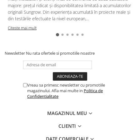
Intrerupator
majore: prețul ridicat și disponibilitatea limitată a acumulatorilor
Modular
originali Sungrow. Din experiența acumulată în proiecte reale și
Priza+Intrerupator
din testările efectuate la nivel european,...
Pulsar Touch
Citeste mai mult
Surse de iluminat
LED
Newsletter
Nu rata ofertele si promotiile noastre
Bec LED
Conventionale
Halogen
Corpuri de iluminat decorative
Vreau sa primesc newsletter cu promotiile
Corpuri iluminat exterior
magazinului. Afla mai multe in
Politica de
Confidentialitate
Corpuri iluminat interior
Lampa de birou/veioza
MAGAZINUL MEU
Lampa de veghe
Lustra/pendul dulie
CLIENTI
Lustra/pendul LED
DATE COMERCIALE