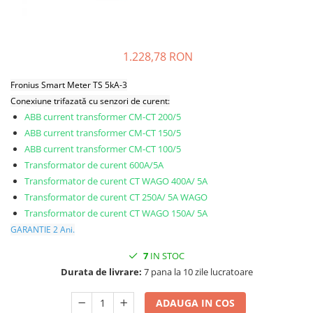
Sungrow
SBH
SBR battery
1.228,78 RON
SBS
Fronius Smart Meter TS 5kA-3
Accesorii stocare
Conexiune trifazată cu senzori de curent:
Structura
ABB current transformer CM-CT 200/5
Structura acoperis tigla
ABB current transformer CM-CT 150/5
ABB current transformer CM-CT 100/5
Structura acoperis tabla
Transformator de curent 600A/5A
Structura acoperis plat
Transformator de curent CT WAGO 400A/ 5A
IBC
Transformator de curent CT 250A/ 5A WAGO
Transformator de curent CT WAGO 150A/ 5A
IBC Top Fix 200
GARANTIE 2 Ani.
K2-Systems GmbH
7
IN STOC
Accesorii
Durata de livrare:
7 pana la 10 zile lucratoare
Backup Switch
Conectica
ADAUGA IN COS