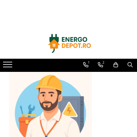
Toate Produsele
Panouri fotovoltaice
AIKO
Canadian Solar
Longi Solar
1
2
Optimizatoare panouri
Victron Energy
Invertoare
Microinvertoare
Fronius
Accesorii Fronius
Invertoare Hibride Fronius
Invertoare On-Grid Fronius