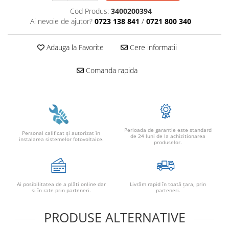
Adaptoare
Cod Produs:
3400200394
Conectica IEC
Ai nevoie de ajutor?
0723 138 841
/
0721 800 340
Convertor DC-DC
Adauga la Favorite
Cere informatii
Dongle
Meteocontrol
Comanda rapida
Monitorizare
Mufe si conectori
Power analyzer
Smart Meter
Perioada de garantie este standard
Personal calificat şi autorizat în
de 24 luni de la achizitionarea
instalarea sistemelor fotovoltaice.
Statii de reincarcare
produselor.
Cabluri
Accesorii cabluri
Alte accesorii
Ai posibilitatea de a plăti online dar
Livrăm rapid în toată țara, prin
şi în rate prin parteneri.
parteneri.
Folie avertizoare
LEA accesorii
PRODUSE ALTERNATIVE
Papuci si mufe