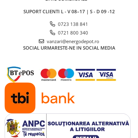
Plafoniera LED
Aplica dulie
SUPORT CLIENTI
L - V 08–17 | S - D 09 -12
Aplica LED
0723 138 841
Corpuri solare
0721 800 340
Corpuri solare decorative
vanzari@energodepot.ro
Iluminat festiv
SOCIAL
URMARESTE-NE IN SOCIAL MEDIA
Instalatii sarbatori
Lanterne
Stalpi de iluminat
Stalpi retele electrice
Scule de mana si unelte
Sisteme de incalzire
Automatizari
Montaj
Lichidare de stoc B2B