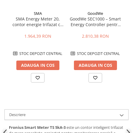
Cablu solar
SMA
GoodWe
Cabluri coaxiale TV
SMA Energy Meter 20,
GoodWe SEC1000 – Smart
S
Cabluri curenti slabi
contor energie trifazat cu
Energy Controller pentru
–
interfata Speedwire
sisteme fotovoltaice
Cabluri date
inteligente
cu
1.964,39 RON
2.810,38 RON
Cabluri Electrice
Cabluri energie joasa tensiune -
STOC DEPOZIT CENTRAL
STOC DEPOZIT CENTRAL
aluminiu
ADAUGA IN COS
ADAUGA IN COS
Cabluri aluminiu armat
Cabluri aluminiu coaxial
bransament
Cabluri aluminiu nearmat
Cabluri aluminiu tip Enel
Cabluri aluminiu torsadat/aerian
Cabluri energie joasa tensiune -
Descriere
cupru
Cabluri cupru armat
Fronius Smart Meter TS 5kA-3
este un contor inteligent trifazat
de mare capacitate, proiectat pentru monitorizarea precisă a