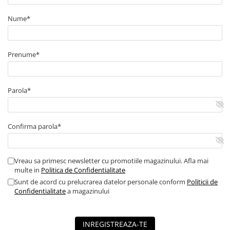
Blocuri de masura si protectie
Nume*
Butoane
Buton ciuperca
Prenume*
Contactoare
Contactor industrial
Contactor modular
Parola*
Descarcatoare
Echipamente de impamantare
Confirma parola*
Electrozi impamantare
Piesa separatie
Platbanda
Vreau sa primesc newsletter cu promotiile magazinului. Afla mai
multe in
Politica de Confidentialitate
Intrerupatoare automate
Sunt de acord cu prelucrarea datelor personale conform
Politicii de
AFDD
Confidentialitate
a magazinului
Intrerupatoare automate de putere
Intrerupatoare automate
diferentiale
INREGISTREAZA-TE