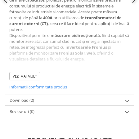
Cabluri cupru coaxial bransament
consumului și producției de energie electrică în sistemele
Cabluri cupru flexibil
fotovoltaice industriale și comerciale. Acesta poate măsura
Cabluri cupru nearmat
curenți de până la
400A
prin utilizarea de
transformatori de
curent externi (CT)
, ceea ce îl face ideal pentru aplicații de înaltă
Cabluri cupru rezistente la foc
putere.
Cabluri flexibile
Dispozitivul permite o
măsurare bidirecțională
, fiind capabil să
monitorizeze atât consumul clădirii, cât și energia injectată în
Cabluri flexibile plate
rețea. Se integrează perfect cu
invertoarele Fronius
și
Cabluri medie tensiune
platforma de monitorizare
Fronius Solar.web
, oferind o
vizualizare detaliată a fluxului de energie.
Cabluri medie tensiune aluminiu
Cabluri optice
Caracteristici Principale
VEZI MAI MULT
Cabluri semnalizare si control
✅
Monitorizare de înaltă capacitate
– Măsoară curenți de
Informatii conformitate produs
Cabluri speciale
până la
400A
, utilizând transformatori de curent externi.
✅
Măsurare bidirecțională
– Permite analiza atât a consumului
Conductori flexibili cupru
de energie, cât și a energiei injectate în rețea.
Download (2)
✅
Integrare perfectă cu Fronius Solar.web
– Datele pot fi
Conductori rigizi
monitorizate în timp real prin intermediul platformei online
Review-uri
(0)
Conductori rigizi cupru
Fronius.
✅
Precizie ridicată
– Măsurare exactă a curentului, tensiunii și
Cabluri alarma
puterii, asigurând o optimizare eficientă a autoconsumului.
Cabluri boxe
✅
Soluție ideală pentru aplicații industriale
– Recomandat