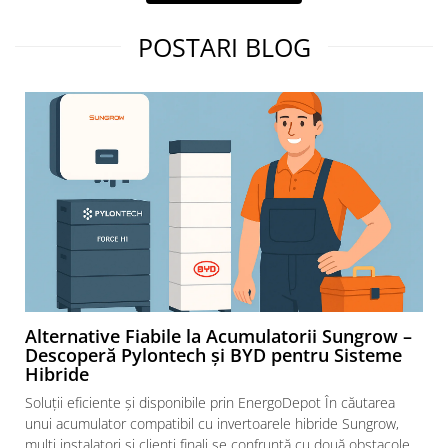
Intrerupatoare automate modulare
Separator sarcina
POSTARI BLOG
Relee
Releu monitorizare tensiune
Separator fuzibil
Separator fuzibil aplicatii
fotovoltaice
Sigurante fuzibile
Aparataj
Aparataj modular
Standard German
Intrerupator
Alternative Fiabile la Acumulatorii Sungrow –
Priza
Descoperă Pylontech și BYD pentru Sisteme
Functii speciale
Hibride
Rama ornament
Soluții eficiente și disponibile prin EnergoDepot În căutarea
Aplicat (PT)
unui acumulator compatibil cu invertoarele hibride Sungrow,
mulți instalatori și clienți finali se confruntă cu două obstacole