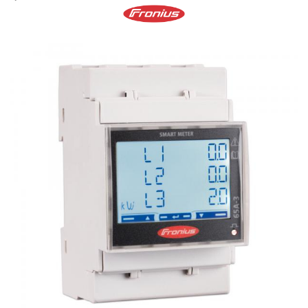
BYD Battery
HVM
HVS
LVS
Deye
Enphase
FelicitySolar
Fronius Reserva
Fronius Reserva Pro
Huawei
Pylontech
H1
H2
HV
US
SMA