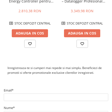
Energy Controller pentru
– Datalogger Profesional
sisteme fotovoltaice
pentru Monitorizare și
inteligente
Control Sisteme Fotovoltaice
2.810,38 RON
3.349,98 RON
C&I
STOC DEPOZIT CENTRAL
STOC DEPOZIT CENTRAL
ADAUGA IN COS
ADAUGA IN COS
Inregistreaza-te si cumperi mai repede si mai simplu. Beneficiezi de
promotii si oferte promotionale exclusive clientilor inregistrati.
Email*
Nume*