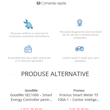
Comanda rapida
Perioada de garantie este standard
Personal calificat şi autorizat în
de 24 luni de la achizitionarea
instalarea sistemelor fotovoltaice.
produselor.
Ai posibilitatea de a plăti online dar
Livrăm rapid în toată țara, prin
şi în rate prin parteneri.
parteneri.
PRODUSE ALTERNATIVE
GoodWe
Fronius
GoodWe SEC1000 – Smart
Fronius Smart Meter TS
S
Energy Controller pentru
100A-1 – Contor inteligent
–
sisteme fotovoltaice
monofazat 100A,
inteligente
masurare bidirectionala,
cu
2.810,38 RON
518,36 RON