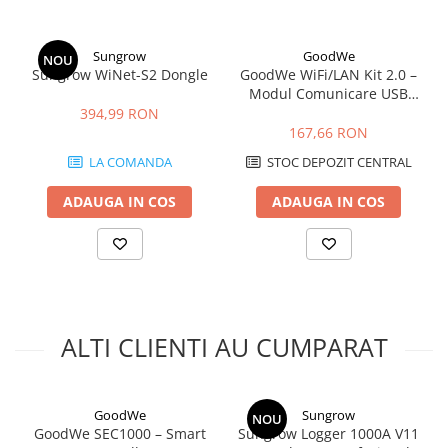
Interfata
Speedwire
comunicatie
Sungrow
GoodWe
NOU
Dimensiuni
88 x 70 x 65 mm
Sungrow WiNet-S2 Dongle
GoodWe WiFi/LAN Kit 2.0 –
Modul Comunicare USB
Numar
4
pentru Invertoare GoodWe
394,99 RON
module
(LAN, WLAN, Bluetooth,
167,66 RON
IP65)
Utilizare
LA COMANDA
Monitorizare energie in sisteme electrice si
STOC DEPOZIT CENTRAL
fotovoltaice
ADAUGA IN COS
ADAUGA IN COS
Aplicatii
Consum, productie, injectie in retea,
management energetic
Montaj
In tablou electric
ALTI CLIENTI AU CUMPARAT
GoodWe
Sungrow
NOU
GoodWe SEC1000 – Smart
Sungrow Logger 1000A V11