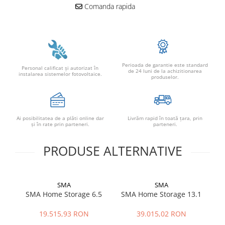
Comanda rapida
Perioada de garantie este standard
Personal calificat şi autorizat în
de 24 luni de la achizitionarea
instalarea sistemelor fotovoltaice.
produselor.
Ai posibilitatea de a plăti online dar
Livrăm rapid în toată țara, prin
şi în rate prin parteneri.
parteneri.
PRODUSE ALTERNATIVE
SMA
SMA
SMA Home Storage 6.5
SMA Home Storage 13.1
S
19.515,93 RON
39.015,02 RON