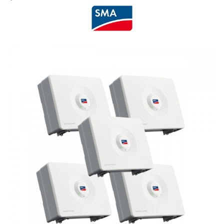
Cabluri semnalizare si control
Cabluri speciale
Conductori flexibili cupru
Conductori rigizi
Conductori rigizi cupru
Cabluri alarma
Cabluri boxe
Cabluri semnalizare incendiu
Cabluri semnalizare si control
ecranate