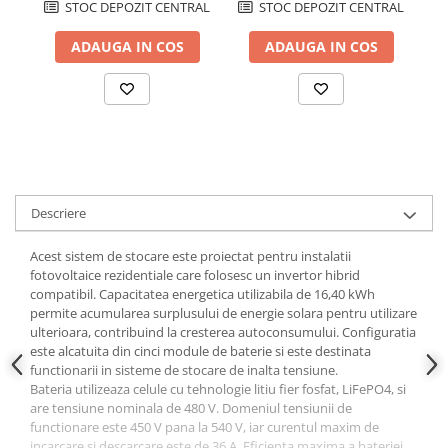
STOC DEPOZIT CENTRAL
STOC DEPOZIT CENTRAL
ADAUGA IN COS
ADAUGA IN COS
Descriere
Acest sistem de stocare este proiectat pentru instalatii
fotovoltaice rezidentiale care folosesc un invertor hibrid
compatibil. Capacitatea energetica utilizabila de 16,40 kWh
permite acumularea surplusului de energie solara pentru utilizare
ulterioara, contribuind la cresterea autoconsumului. Configuratia
este alcatuita din cinci module de baterie si este destinata
functionarii in sisteme de stocare de inalta tensiune.
Bateria utilizeaza celule cu tehnologie litiu fier fosfat, LiFePO4, si
are tensiune nominala de 480 V. Domeniul tensiunii de
functionare este 450 V pana la 540 V, iar curentul maxim de
incarcare si descarcare este de 36 A. Eficienta maxima a bateriei