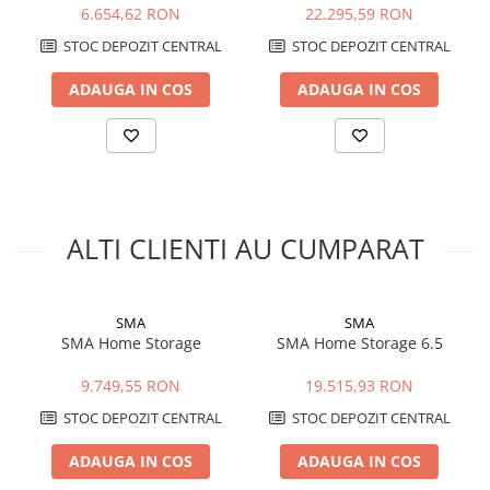
Intrebari frecvente
6.654,62 RON
22.295,59 RON
Care este capacitatea utilizabila a bateriei?
STOC DEPOZIT CENTRAL
STOC DEPOZIT CENTRAL
Capacitatea energetica utilizabila este de 16,40 kWh, masurata in
conditiile de testare specificate de producator.
ADAUGA IN COS
ADAUGA IN COS
Ce tehnologie de celule foloseste?
Sistemul foloseste tehnologie litiu fier fosfat, cunoscuta si ca
LiFePO4.
Cu ce tip de invertor poate fi utilizata?
Este destinata integrarii cu invertoare hibride compatibile din
seriile Sunny Tripower Smart Energy si Sunny Boy Smart Energy,
cu respectarea configuratiilor admise de producator.
ALTI CLIENTI AU CUMPARAT
Poate fi montata la exterior?
Carcasa are protectie IP65, insa amplasarea trebuie aleasa
conform instructiunilor de instalare, fara condens si in intervalele
admise de temperatura. Montajul trebuie realizat de personal
SMA
SMA
calificat.
SMA Home Storage
SMA Home Storage 6.5
Care este capacitatea utilizabila a bateriei?
Capacitatea energetica utilizabila este de 16,40 kWh, masurata in
9.749,55 RON
19.515,93 RON
conditiile de testare specificate de producator.
STOC DEPOZIT CENTRAL
STOC DEPOZIT CENTRAL
ADAUGA IN COS
ADAUGA IN COS