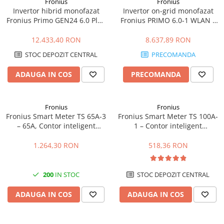
Fronius
Fronius
Invertor hibrid monofazat
Invertor on-grid monofazat
Fronius Primo GEN24 6.0 Plus
Fronius PRIMO 6.0-1 WLAN –
– 6kW, Eficienta 98.2%
6kW, WiFi integrat, Eficienta
97.8%
12.433,40 RON
8.637,89 RON
STOC DEPOZIT CENTRAL
PRECOMANDA
ADAUGA IN COS
PRECOMANDA
Fronius
Fronius
Fronius Smart Meter TS 65A-3
Fronius Smart Meter TS 100A-
– 65A, Contor inteligent
1 – Contor inteligent
trifazat, masurare
monofazat 100A, masurare
bidirectionala, RS485
bidirectionala, RS485
1.264,30 RON
518,36 RON
200
IN STOC
STOC DEPOZIT CENTRAL
ADAUGA IN COS
ADAUGA IN COS