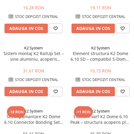
fixare panouri 30-42mm,
acoperis plat, sistem Dome
negru
16,28 RON
19,11 RON
STOC DEPOZIT CENTRAL
STOC DEPOZIT CENTRAL
ADAUGA IN COS
ADAUGA IN COS
K2 System
K2 System
Sistem montaj K2 RailUp Set –
Element structura K2 Dome
sine aluminiu, acoperis
6.10 SD – compatibil S-Dome /
inclinat, fixare panouri
D-Dome, acoperis plat
fotovoltaice
31,61 RON
10,73 RON
STOC DEPOZIT CENTRAL
STOC DEPOZIT CENTRAL
ADAUGA IN COS
ADAUGA IN COS
K2 System
K2 System
-18 RON
-11 RON
Set impamantare K2 Dome
Element varf K2 Dome 6.10
6.10 Connector Bonding Set –
Peak – structura acoperis plat,
bonding electric, sistem Dome
sistem Dome 6, fixare panouri
6
56,16 RON
36,39 RON