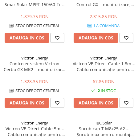
SmartSolar MPPT 150/60-Tr –
Control GX – monitorizare,
60A, 150V, Bluetooth, eficienta
control, VRM, display integrat
maxima
1.879,75 RON
2.315,85 RON
STOC DEPOZIT CENTRAL
LA COMANDA
ADAUGA IN COS
ADAUGA IN COS
Victron Energy
Victron Energy
Controler sistem Victron
Victron VE.Direct Cable 1.8m –
Cerbo GX MK2 – monitorizare,
Cablu comunicație pentru
control, VRM, integrare
MPPT, Invertere & BMS | 1.8
completa
metri
1.328,35 RON
67,86 RON
STOC DEPOZIT CENTRAL
2
IN STOC
ADAUGA IN COS
ADAUGA IN COS
Victron Energy
IBC Solar
Victron VE.Direct Cable 5m –
Șurub cap T M8x25 A2 –
Cablu comunicație pentru
Șurub inox pentru montaj