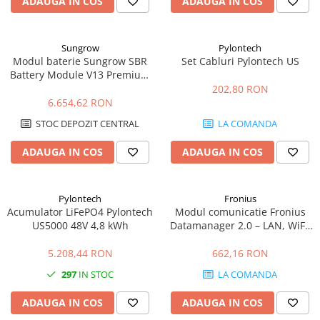
ADAUGA IN COS
ADAUGA IN COS
Sungrow
Pylontech
Modul baterie Sungrow SBR
Set Cabluri Pylontech US
Battery Module V13 Premium
3.2kWh HV LFP
202,80 RON
6.654,62 RON
STOC DEPOZIT CENTRAL
LA COMANDA
ADAUGA IN COS
ADAUGA IN COS
Pylontech
Fronius
Acumulator LiFePO4 Pylontech
Modul comunicatie Fronius
US5000 48V 4,8 kWh
Datamanager 2.0 – LAN, WiFi,
monitorizare Solar.web
5.208,44 RON
662,16 RON
297
IN STOC
LA COMANDA
ADAUGA IN COS
ADAUGA IN COS