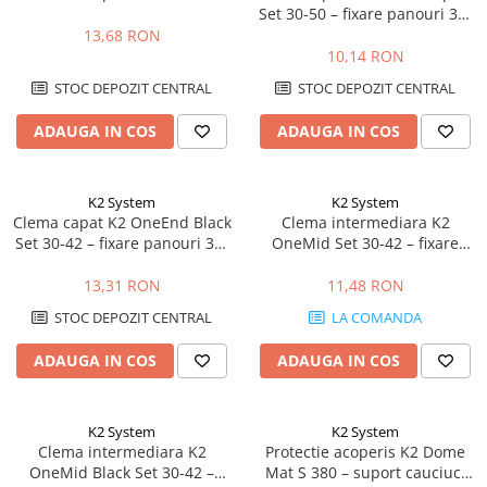
Set 30-50 – fixare panouri 30-
50mm, MiniRail
13,68 RON
10,14 RON
STOC DEPOZIT CENTRAL
STOC DEPOZIT CENTRAL
ADAUGA IN COS
ADAUGA IN COS
K2 System
K2 System
Clema capat K2 OneEnd Black
Clema intermediara K2
Set 30-42 – fixare panouri 30-
OneMid Set 30-42 – fixare
42mm, negru
panouri 30-42mm, aluminiu
13,31 RON
11,48 RON
STOC DEPOZIT CENTRAL
LA COMANDA
ADAUGA IN COS
ADAUGA IN COS
K2 System
K2 System
Clema intermediara K2
Protectie acoperis K2 Dome
OneMid Black Set 30-42 –
Mat S 380 – suport cauciuc,