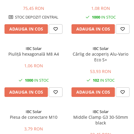
MPPT, Invertere & SmartShunt
panouri fotovoltaice | Calitate
| 5 metri
A2
75,45 RON
1,08 RON
STOC DEPOZIT CENTRAL
1000
IN STOC
ADAUGA IN COS
ADAUGA IN COS
IBC Solar
IBC Solar
Piuliță hexagonală M8 A4
Cârlig de acoperiș Alu-Vario
Eco S+
1,06 RON
53,93 RON
1000
IN STOC
102
IN STOC
ADAUGA IN COS
ADAUGA IN COS
IBC Solar
IBC Solar
Piesa de conectare M10
Middle Clamp G3 30-50mm
black
3,79 RON