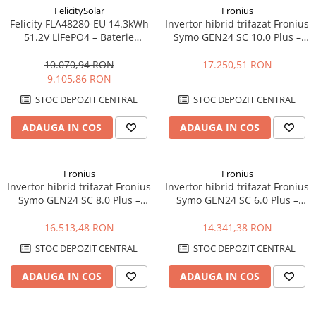
FelicitySolar
Fronius
Felicity FLA48280-EU 14.3kWh
Invertor hibrid trifazat Fronius
51.2V LiFePO4 – Baterie
Symo GEN24 SC 10.0 Plus –
Stocare LV, 6000+ cicluri,
10kW, Backup Ready, Eficienta
Scalabilă
98.3%
10.070,94 RON
17.250,51 RON
9.105,86 RON
STOC DEPOZIT CENTRAL
STOC DEPOZIT CENTRAL
ADAUGA IN COS
ADAUGA IN COS
Fronius
Fronius
Invertor hibrid trifazat Fronius
Invertor hibrid trifazat Fronius
Symo GEN24 SC 8.0 Plus –
Symo GEN24 SC 6.0 Plus –
8kW, Backup Ready, Eficienta
6kW, Backup Ready, Eficienta
98.3%
98.3%
16.513,48 RON
14.341,38 RON
STOC DEPOZIT CENTRAL
STOC DEPOZIT CENTRAL
ADAUGA IN COS
ADAUGA IN COS