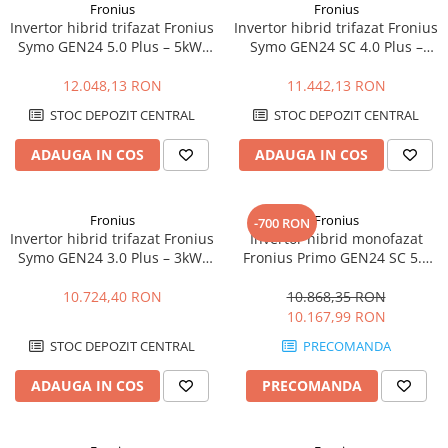
Fronius
Fronius
Invertor hibrid trifazat Fronius
Invertor hibrid trifazat Fronius
Symo GEN24 5.0 Plus – 5kW,
Symo GEN24 SC 4.0 Plus –
Backup Ready, Eficienta 98.2%
4kW, Backup Ready, Eficienta
98.1%
12.048,13 RON
11.442,13 RON
STOC DEPOZIT CENTRAL
STOC DEPOZIT CENTRAL
ADAUGA IN COS
ADAUGA IN COS
Fronius
Fronius
-700 RON
Invertor hibrid trifazat Fronius
Invertor hibrid monofazat
Symo GEN24 3.0 Plus – 3kW,
Fronius Primo GEN24 SC 5.0
Backup Ready, Eficienta
Plus – 5kW, Backup Ready,
ridicata
Eficienta 98.2%
10.724,40 RON
10.868,35 RON
10.167,99 RON
STOC DEPOZIT CENTRAL
PRECOMANDA
ADAUGA IN COS
PRECOMANDA