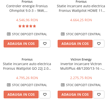
Fronius
Fronius
Controler energie Fronius
Statie incarcare auto electrica
Ohmpilot 9.0-3 – 9kW,
Fronius Wattpilot HOME 11J
optimizare autoconsum,
2.0 – 11kW, WiFi, control
incalzire apa
inteligent
4.546,96 RON
4.664,25 RON
STOC DEPOZIT CENTRAL
STOC DEPOZIT CENTRAL
ADAUGA IN COS
ADAUGA IN COS
Fronius
Victron Energy
Statie incarcare auto electrica
Invertor incarcare Victron
Fronius Wattpilot GO 22J 2.0 –
MultiPlus 48/1200/13-16 –
22kW, mobil, WiFi, control
1200VA, 48V, UPS, incarcare
inteligent
baterii
4.795,26 RON
2.275,75 RON
STOC DEPOZIT CENTRAL
STOC DEPOZIT CENTRAL
ADAUGA IN COS
ADAUGA IN COS