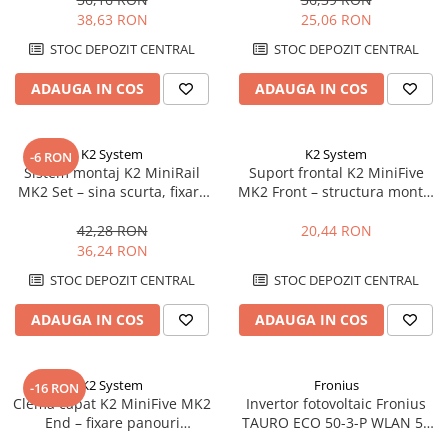
38,63 RON
25,06 RON
STOC DEPOZIT CENTRAL
STOC DEPOZIT CENTRAL
ADAUGA IN COS
ADAUGA IN COS
K2 System
K2 System
-6 RON
Sistem montaj K2 MiniRail
Suport frontal K2 MiniFive
MK2 Set – sina scurta, fixare
MK2 Front – structura montaj
acoperis, montaj rapid
acoperis plat, sistem MiniFive
panouri
42,28 RON
20,44 RON
36,24 RON
STOC DEPOZIT CENTRAL
STOC DEPOZIT CENTRAL
ADAUGA IN COS
ADAUGA IN COS
K2 System
Fronius
-16 RON
Clema capat K2 MiniFive MK2
Invertor fotovoltaic Fronius
End – fixare panouri
TAURO ECO 50-3-P WLAN 50
fotovoltaice, compatibil
kVA | 1000 Vdc / 400 Vac | C&I