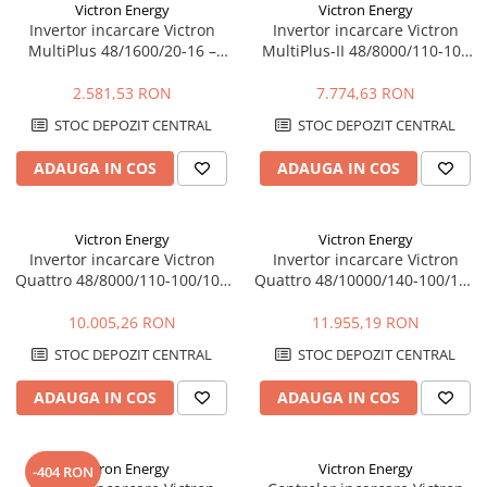
Victron Energy
Victron Energy
Invertor incarcare Victron
Invertor incarcare Victron
MultiPlus 48/1600/20-16 –
MultiPlus-II 48/8000/110-100
1600VA, 48V, UPS, incarcare
230V – 8000VA, 48V, UPS,
baterii
PowerAssist
2.581,53 RON
7.774,63 RON
STOC DEPOZIT CENTRAL
STOC DEPOZIT CENTRAL
ADAUGA IN COS
ADAUGA IN COS
Victron Energy
Victron Energy
Invertor incarcare Victron
Invertor incarcare Victron
Quattro 48/8000/110-100/100
Quattro 48/10000/140-100/100
– 8000VA, 48V, dual AC, UPS,
– 10000VA, 48V, dual AC, UPS,
PowerAssist
PowerAssist
10.005,26 RON
11.955,19 RON
STOC DEPOZIT CENTRAL
STOC DEPOZIT CENTRAL
ADAUGA IN COS
ADAUGA IN COS
Victron Energy
Victron Energy
-404 RON