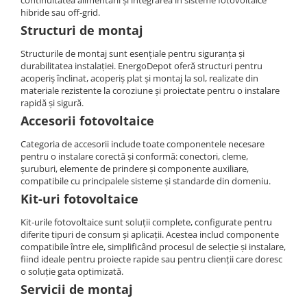
continuitatea alimentării și integrarea în sisteme fotovoltaice
Cabluri semnalizare si control
hibride sau off-grid.
Structuri de montaj
Cabluri speciale
Structurile de montaj sunt esențiale pentru siguranța și
Conductori flexibili cupru
durabilitatea instalației. EnergoDepot oferă structuri pentru
Conductori rigizi
acoperiș înclinat, acoperiș plat și montaj la sol, realizate din
materiale rezistente la coroziune și proiectate pentru o instalare
Conductori rigizi cupru
rapidă și sigură.
Cabluri alarma
Accesorii fotovoltaice
Cabluri boxe
Categoria de accesorii include toate componentele necesare
pentru o instalare corectă și conformă: conectori, cleme,
Cabluri semnalizare incendiu
șuruburi, elemente de prindere și componente auxiliare,
Cabluri semnalizare si control
compatibile cu principalele sisteme și standarde din domeniu.
ecranate
Kit-uri fotovoltaice
Kit-urile fotovoltaice sunt soluții complete, configurate pentru
diferite tipuri de consum și aplicații. Acestea includ componente
compatibile între ele, simplificând procesul de selecție și instalare,
fiind ideale pentru proiecte rapide sau pentru clienții care doresc
o soluție gata optimizată.
Servicii de montaj