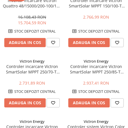
Invertor incarcare Victron
Controler incarcare Victron
Quattro 48/15000/200-100/100
SmartSolar MPPT 150/100-Tr
– 15000VA, 48V, dual AC, UPS,
VE.Can – 100A, 150V, VE.Can,
PowerAssist
eficienta maxima
16.108,43 RON
2.766,99 RON
15.704,59 RON
STOC DEPOZIT CENTRAL
STOC DEPOZIT CENTRAL
ADAUGA IN COS
ADAUGA IN COS
Victron Energy
Victron Energy
Controler incarcare Victron
Controler incarcare Victron
SmartSolar MPPT 250/70-Tr
SmartSolar MPPT 250/85-Tr
VE.Can – 70A, 250V, VE.Can,
VE.Can – 85A, 250V, VE.Can,
eficienta maxima
eficienta maxima
2.731,89 RON
2.937,41 RON
STOC DEPOZIT CENTRAL
STOC DEPOZIT CENTRAL
ADAUGA IN COS
ADAUGA IN COS
Victron Energy
Victron Energy
Controler incarcare Victron
Controler sistem Victron Color