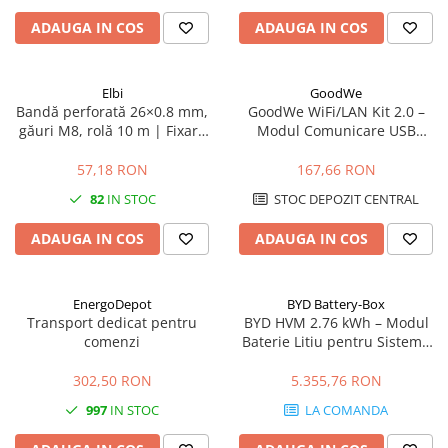
ADAUGA IN COS
ADAUGA IN COS
Elbi
GoodWe
Bandă perforată 26×0.8 mm,
GoodWe WiFi/LAN Kit 2.0 –
găuri M8, rolă 10 m | Fixare
Modul Comunicare USB
conducte și elemente grele
pentru Invertoare GoodWe
(LAN, WLAN, Bluetooth, IP65)
57,18 RON
167,66 RON
82
IN STOC
STOC DEPOZIT CENTRAL
ADAUGA IN COS
ADAUGA IN COS
EnergoDepot
BYD Battery-Box
Transport dedicat pentru
BYD HVM 2.76 kWh – Modul
comenzi
Baterie Litiu pentru Sisteme
Fotovoltaice
302,50 RON
5.355,76 RON
997
IN STOC
LA COMANDA