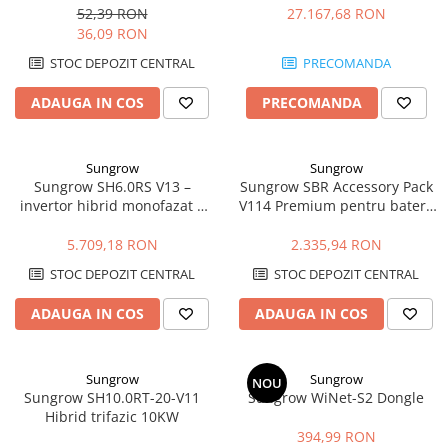
MiniFive
52,39 RON
27.167,68 RON
36,09 RON
STOC DEPOZIT CENTRAL
PRECOMANDA
ADAUGA IN COS
PRECOMANDA
Sungrow
Sungrow
Sungrow SH6.0RS V13 –
Sungrow SBR Accessory Pack
invertor hibrid monofazat 6
V114 Premium pentru baterii
kW cu backup si baterii HV
SBR HV
5.709,18 RON
2.335,94 RON
STOC DEPOZIT CENTRAL
STOC DEPOZIT CENTRAL
ADAUGA IN COS
ADAUGA IN COS
Sungrow
Sungrow
NOU
Sungrow SH10.0RT-20-V11
Sungrow WiNet-S2 Dongle
Hibrid trifazic 10KW
394,99 RON