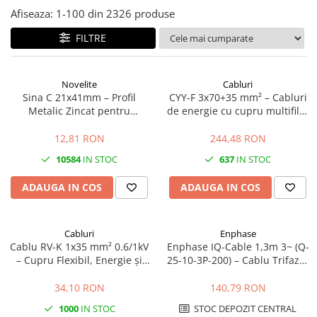
Afiseaza:
1-
100
din
2326
produse
FILTRE
Novelite
Cabluri
Sina C 21x41mm – Profil
CYY-F 3x70+35 mm² – Cabluri
Metalic Zincat pentru
de energie cu cupru multifilar
Prinderea si Sustinerea
0.6/1kV
Jgheaburilor Port-Cablu
12,81 RON
244,48 RON
10584
IN STOC
637
IN STOC
ADAUGA IN COS
ADAUGA IN COS
Cabluri
Enphase
Cablu RV-K 1x35 mm² 0.6/1kV
Enphase IQ-Cable 1,3m 3~ (Q-
– Cupru Flexibil, Energie și
25-10-3P-200) – Cablu Trifazat
Distribuție
pentru Microinvertoare
Enphase IQ
34,10 RON
140,79 RON
1000
IN STOC
STOC DEPOZIT CENTRAL