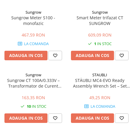
Sungrow
Sungrow
Sungrow Meter S100 -
Smart Meter trifazat CT
monofazic
SUNGROW
467,59 RON
609,09 RON
LA COMANDA
1
IN STOC
ADAUGA IN COS
ADAUGA IN COS
Sungrow
STAUBLI
Sungrow CT 100A/0.333V –
STÄUBLI MC4-EVO Ready
Transformator de Curent
Assembly Wrench Set – Set
Precizie Ridicată
Chei Profesionale pentru
Conectori Fotovoltaici MC4 și
163,35 RON
49,25 RON
MC4-Evo 2
10
IN STOC
LA COMANDA
ADAUGA IN COS
ADAUGA IN COS