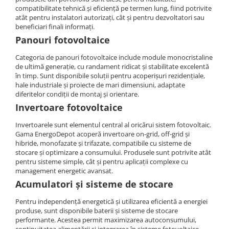
Aplica LED
Cabluri aluminiu coaxial
compatibilitate tehnică și eficiență pe termen lung, fiind potrivite
Cutie ABS modulara
Intrerupatoare automate
HV
atât pentru instalatori autorizați, cât și pentru dezvoltatori sau
bransament
Corpuri solare
Doze
US
AFDD
beneficiari finali informați.
Cabluri aluminiu nearmat
Corpuri solare decorative
SMA
Doze aparat
Intrerupatoare automate de putere
Panouri fotovoltaice
Cabluri aluminiu tip Enel
Iluminat festiv
Jgheaburi
Intrerupatoare automate
Sungrow
Categoria de panouri fotovoltaice include module monocristaline
Cabluri aluminiu torsadat/aerian
diferentiale
Instalatii sarbatori
de ultimă generație, cu randament ridicat și stabilitate excelentă
Jgheab metalic perforat
SBH
Cabluri energie joasa tensiune -
Intrerupatoare automate modulare
în timp. Sunt disponibile soluții pentru acoperișuri rezidențiale,
Lanterne
Jgheab tip sarma
cupru
SBR battery
hale industriale și proiecte de mari dimensiuni, adaptate
Separator sarcina
Tablou metalic
Stalpi de iluminat
diferitelor condiții de montaj și orientare.
SBS
Cabluri cupru armat
Relee
Invertoare fotovoltaice
Accesorii stocare
Tablou organizare santier echipat
Cabluri cupru coaxial bransament
Releu monitorizare tensiune
Cabluri cupru flexibil
Invertoarele sunt elementul central al oricărui sistem fotovoltaic.
Tablou organizare santier necablat
Separator fuzibil
Gama EnergoDepot acoperă invertoare on-grid, off-grid și
Cabluri cupru nearmat
Tub flexibil
hibride, monofazate și trifazate, compatibile cu sisteme de
Separator fuzibil aplicatii
Cabluri cupru rezistente la foc
stocare și optimizare a consumului. Produsele sunt potrivite atât
fotovoltaice
Tub flexibil dublu perete (corugata)
pentru sisteme simple, cât și pentru aplicații complexe cu
Cabluri flexibile
Sigurante fuzibile
Tub flexibil metalic
management energetic avansat.
Cabluri flexibile plate
Acumulatori și sisteme de stocare
Cabluri medie tensiune
Pentru independență energetică și utilizarea eficientă a energiei
Cabluri medie tensiune aluminiu
produse, sunt disponibile baterii și sisteme de stocare
performante. Acestea permit maximizarea autoconsumului,
Cabluri optice