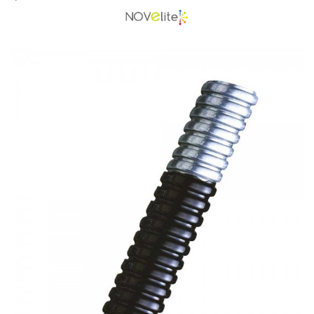
LVS
Deye
Enphase
FelicitySolar
Fronius Reserva
Fronius Reserva Pro
Huawei
Pylontech
H1
H2
HV
US
SMA
Sungrow
SBH