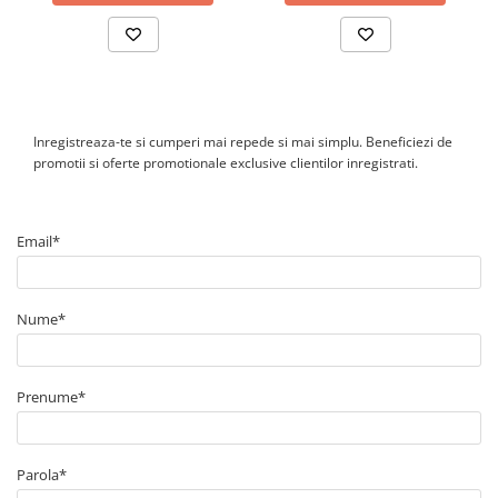
Doze
Doze aparat
Jgheaburi
Jgheab metalic perforat
Jgheab tip sarma
Inregistreaza-te si cumperi mai repede si mai simplu. Beneficiezi de
Tablou metalic
promotii si oferte promotionale exclusive clientilor inregistrati.
Tablou organizare santier echipat
Tablou organizare santier necablat
Email*
Tub flexibil
Tub flexibil dublu perete (corugata)
Nume*
Tub flexibil metalic
Protectie
Aparate de masura si comanda
Prenume*
Contor digital
Blocuri de masura si protectie
Parola*
Butoane