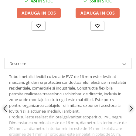
424
IN STOC
550
IN STOC
Cabluri curenti slabi
Cabluri date
ADAUGA IN COS
ADAUGA IN COS
Cabluri Electrice
Cabluri energie joasa tensiune -
aluminiu
Cabluri aluminiu armat
Cabluri aluminiu coaxial
bransament
Descriere
Cabluri aluminiu nearmat
Tubul metalic flexibil cu izolatie PVC de 16 mm este destinat
Cabluri aluminiu tip Enel
mascarii, ghidarii si protectiei conductoarelor electrice in instalatii
Cabluri aluminiu torsadat/aerian
rezidentiale, comerciale si industriale. Constructia flexibila
Cabluri energie joasa tensiune -
permite realizarea traseelor cu schimbari de directie, inclusiv in
cupru
zone unde montajul cu tub rigid este mai dificil. Este potrivit
pentru organizarea cablajelor si limitarea expunerii acestora la
Cabluri cupru armat
lovituri si la actiunea mediului ambiant.
Cabluri cupru coaxial bransament
Produsul este realizat din otel galvanizat acoperit cu PVC negru.
Dimensiunea nominala este de 16 mm, diametrul exterior este de
Cabluri cupru flexibil
20 mm, iar diametrul interior minim este de 14 mm. Izolatia are
Cabluri cupru nearmat
grosimea de 1 mm, iar produsul este ambalat in colac de 50 m.