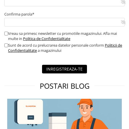
Buton ciuperca
Contactoare
Confirma parola*
Contactor industrial
Contactor modular
Vreau sa primesc newsletter cu promotiile magazinului. Afla mai
Descarcatoare
multe in
Politica de Confidentialitate
Echipamente de impamantare
Sunt de acord cu prelucrarea datelor personale conform
Politicii de
Confidentialitate
a magazinului
Electrozi impamantare
Piesa separatie
Platbanda
INREGISTREAZA-TE
Intrerupatoare automate
POSTARI BLOG
AFDD
Intrerupatoare automate de putere
Intrerupatoare automate
diferentiale
Intrerupatoare automate modulare
Separator sarcina
Relee