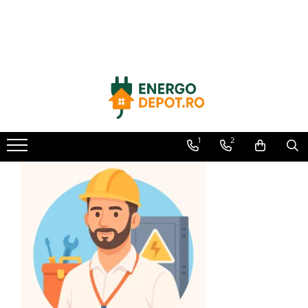
Toate Produsele
Panouri fotovoltaice
AIKO
Canadian Solar
Longi Solar
1
2
Optimizatoare panouri
Victron Energy
Invertoare
Hibrid
On-grid
Microinvertoare
Fronius
Accesorii Fronius