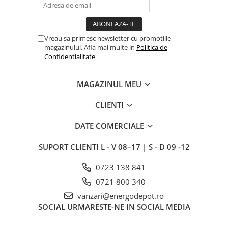
Pulsar Touch
Surse de iluminat
LED
Vreau sa primesc newsletter cu promotiile
magazinului. Afla mai multe in
Politica de
Bec LED
Confidentialitate
Conventionale
Halogen
MAGAZINUL MEU
Corpuri de iluminat decorative
CLIENTI
Corpuri iluminat exterior
DATE COMERCIALE
Corpuri iluminat interior
Lampa de birou/veioza
SUPORT CLIENTI
L - V 08–17 | S - D 09 -12
Lampa de veghe
0723 138 841
Lustra/pendul dulie
Lustra/pendul LED
0721 800 340
Plafoniera LED
vanzari@energodepot.ro
SOCIAL
URMARESTE-NE IN SOCIAL MEDIA
Aplica dulie
Aplica LED