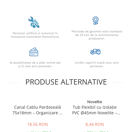
Dongle
Meteocontrol
Monitorizare
Perioada de garantie este standard
Personal calificat şi autorizat în
Mufe si conectori
de 24 luni de la achizitionarea
instalarea sistemelor fotovoltaice.
produselor.
Power analyzer
Smart Meter
Statii de reincarcare
Ai posibilitatea de a plăti online dar
Livrăm rapid în toată țara, prin
şi în rate prin parteneri.
parteneri.
Cabluri
Accesorii cabluri
PRODUSE ALTERNATIVE
Alte accesorii
Folie avertizoare
LEA accesorii
Novelite
Canal Cablu Pardoseală
Tub Flexibil cu Izolație
T
Papuci si mufe
75x18mm – Organizare și
PVC Ø45mm Novelite –
Cablu solar
Protecție Cabluri
Protecție Cabluri Electrice
| PVC Industrial Rezistent
18,56 RON
8,44 RON
Cabluri coaxiale TV
și Auto-Stingător