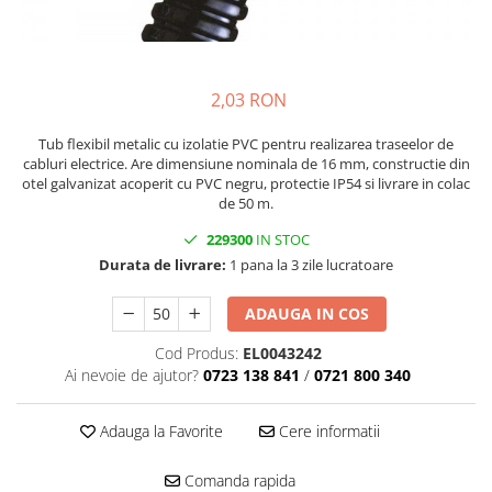
SBR battery
SBS
Accesorii stocare
Structura
2,03 RON
Structura acoperis tigla
Tub flexibil metalic cu izolatie PVC pentru realizarea traseelor de
Structura acoperis tabla
cabluri electrice. Are dimensiune nominala de 16 mm, constructie din
otel galvanizat acoperit cu PVC negru, protectie IP54 si livrare in colac
Structura acoperis plat
de 50 m.
IBC
229300
IN STOC
IBC Top Fix 200
Durata de livrare:
1 pana la 3 zile lucratoare
K2-Systems GmbH
ADAUGA IN COS
Accesorii
Cod Produs:
EL0043242
Backup Switch
Ai nevoie de ajutor?
0723 138 841
/
0721 800 340
Conectica
Adaptoare
Adauga la Favorite
Cere informatii
Conectica IEC
Comanda rapida
Convertor DC-DC