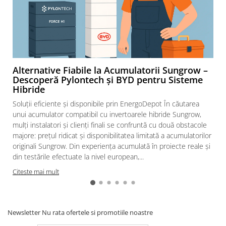
Releu monitorizare tensiune
Separator fuzibil
Separator fuzibil aplicatii
fotovoltaice
Sigurante fuzibile
Alternative Fiabile la Acumulatorii Sungrow –
Descoperă Pylontech și BYD pentru Sisteme
Aparataj
Hibride
Aparataj modular
Soluții eficiente și disponibile prin EnergoDepot În căutarea
Standard German
unui acumulator compatibil cu invertoarele hibride Sungrow,
mulți instalatori și clienți finali se confruntă cu două obstacole
Intrerupator
majore: prețul ridicat și disponibilitatea limitată a acumulatorilor
Priza
originali Sungrow. Din experiența acumulată în proiecte reale și
Functii speciale
din testările efectuate la nivel european,...
Rama ornament
Citeste mai mult
Aplicat (PT)
Intrerupator
Modular
Newsletter
Nu rata ofertele si promotiile noastre
Priza+Intrerupator