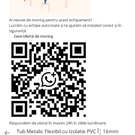
Invertoare Hibride Fronius
Invertoare On-Grid Fronius
Ai nevoie de montaj pentru acest echipament?
Goodwe
Lucrăm cu echipe autorizate și te ajutăm să instalezi corect și în
HUAWEI
siguranță.
Cere ofertă de montaj
SMA
Solis
Solplanet
Sungrow
Victron Energy
MPPT
Accesorii Victron
Invertor Hibrid - Off Grid
Acumulatori
BYD Battery
Răspundem de obicei în maxim 24h în zilele lucrătoare.
HVM
Tub Metalic Flexibil cu Izolatie PVC Î¦ 16mm
HVS