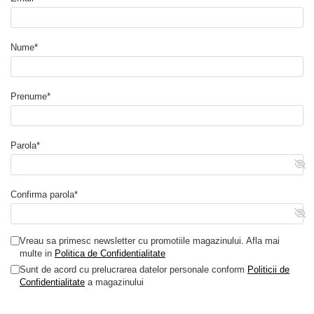
monitorizarea parametrilor prin aplicatia dedicata, iar portul
VE Direct permite integrarea cu echipamente compatibile.
Are iesire pentru consumatori DC?
Nume*
Da. Dispune de o iesire de consum programabila, cu curent
continuu de pana la 15A, ce poate fi setata pentru protectia
bateriei impotriva descarcarii excesive.
Prenume*
Parola*
Confirma parola*
Vreau sa primesc newsletter cu promotiile magazinului. Afla mai
multe in
Politica de Confidentialitate
Sunt de acord cu prelucrarea datelor personale conform
Politicii de
Confidentialitate
a magazinului