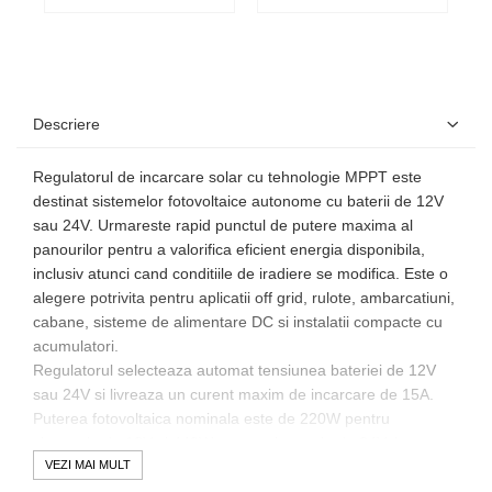
Descriere
Regulatorul de incarcare solar cu tehnologie MPPT este
destinat sistemelor fotovoltaice autonome cu baterii de 12V
sau 24V. Urmareste rapid punctul de putere maxima al
panourilor pentru a valorifica eficient energia disponibila,
inclusiv atunci cand conditiile de iradiere se modifica. Este o
alegere potrivita pentru aplicatii off grid, rulote, ambarcatiuni,
cabane, sisteme de alimentare DC si instalatii compacte cu
acumulatori.
Regulatorul selecteaza automat tensiunea bateriei de 12V
sau 24V si livreaza un curent maxim de incarcare de 15A.
Puterea fotovoltaica nominala este de 220W pentru
sistemele de 12V si 440W pentru sistemele de 24V, iar
tensiunea maxima in gol admisa la intrarea PV este de 100V.
VEZI MAI MULT
Curentul maxim de scurtcircuit al generatorului fotovoltaic