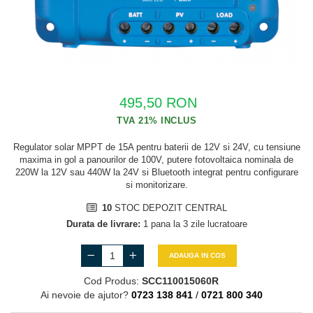
Cabluri semnalizare si control
Cabluri speciale
Conductori flexibili cupru
Conductori rigizi
495,50 RON
Conductori rigizi cupru
Cabluri alarma
Regulator solar MPPT de 15A pentru baterii de 12V si 24V, cu tensiune
Cabluri boxe
maxima in gol a panourilor de 100V, putere fotovoltaica nominala de
220W la 12V sau 440W la 24V si Bluetooth integrat pentru configurare
Cabluri semnalizare incendiu
si monitorizare.
Cabluri semnalizare si control
10
STOC DEPOZIT CENTRAL
ecranate
Durata de livrare:
1 pana la 3 zile lucratoare
ADAUGA IN COS
Cod Produs:
SCC110015060R
Ai nevoie de ajutor?
0723 138 841
/
0721 800 340