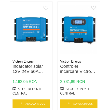
Victron Energy
Victron Energy
V
Incarcator solar
Controler
C
12V 24V 50A
incarcare Victron
i
Victron Energy
SmartSolar MPPT
SmartSolar MPPT
250/70-Tr VE.Can
1
1.162,05 RON
2.731,89 RON
1
100/50
– 70A, 250V,
1
STOC DEPOZIT
STOC DEPOZIT
VE.Can, eficienta
e
CENTRAL
CENTRAL
C
maxima
ADAUGA IN COS
ADAUGA IN COS