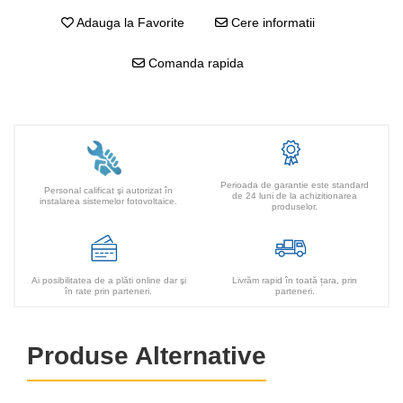
Adauga la Favorite
Cere informatii
Comanda rapida
Perioada de garantie este standard
Personal calificat şi autorizat în
de 24 luni de la achizitionarea
instalarea sistemelor fotovoltaice.
produselor.
Ai posibilitatea de a plăti online dar şi
Livrăm rapid în toată țara, prin
în rate prin parteneri.
parteneri.
Produse Alternative