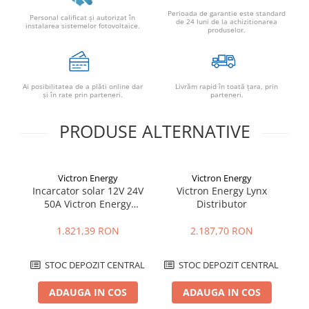
Perioada de garantie este standard
Personal calificat şi autorizat în
de 24 luni de la achizitionarea
instalarea sistemelor fotovoltaice.
produselor.
Ai posibilitatea de a plăti online dar
Livrăm rapid în toată țara, prin
şi în rate prin parteneri.
parteneri.
PRODUSE ALTERNATIVE
Victron Energy
Victron Energy
Incarcator solar 12V 24V
Victron Energy Lynx
I
50A Victron Energy
Distributor
Bl
BlueSolar MPPT 100/50
Tr
1.821,39 RON
2.187,70 RON
STOC DEPOZIT CENTRAL
STOC DEPOZIT CENTRAL
ADAUGA IN COS
ADAUGA IN COS