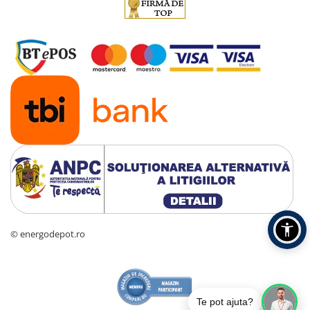
© energodepot.ro
Te pot ajuta?