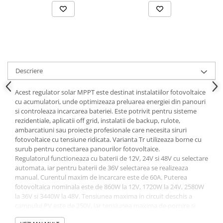
Descriere
Acest regulator solar MPPT este destinat instalatiilor fotovoltaice
cu acumulatori, unde optimizeaza preluarea energiei din panouri
si controleaza incarcarea bateriei. Este potrivit pentru sisteme
rezidentiale, aplicatii off grid, instalatii de backup, rulote,
ambarcatiuni sau proiecte profesionale care necesita siruri
fotovoltaice cu tensiune ridicata. Varianta Tr utilizeaza borne cu
surub pentru conectarea panourilor fotovoltaice.
Regulatorul functioneaza cu baterii de 12V, 24V si 48V cu selectare
automata, iar pentru baterii de 36V selectarea se realizeaza
manual. Curentul maxim de incarcare este de 60A. Puterea
fotovoltaica nominala este de 860W la 12V, 1720W la 24V, 2580W
la 36V si 3440W la 48V. Tensiunea maxima in circuit deschis a
campului PV este de 250V, iar tensiunea maxima de pornire si
functionare este de 245V. Curentul maxim de scurtcircuit admis al