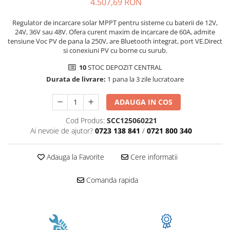
4.507,69 RON
Regulator de incarcare solar MPPT pentru sisteme cu baterii de 12V,
24V, 36V sau 48V. Ofera curent maxim de incarcare de 60A, admite
tensiune Voc PV de pana la 250V, are Bluetooth integrat, port VE.Direct
si conexiuni PV cu borne cu surub.
10
STOC DEPOZIT CENTRAL
Durata de livrare:
1 pana la 3 zile lucratoare
ADAUGA IN COS
Cod Produs:
SCC125060221
Ai nevoie de ajutor?
0723 138 841
/
0721 800 340
Adauga la Favorite
Cere informatii
Comanda rapida