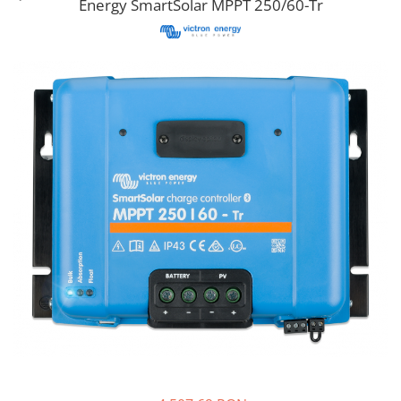
Energy SmartSolar MPPT 250/60-Tr
Cabluri semnalizare si control
Cabluri speciale
Conductori flexibili cupru
Conductori rigizi
Conductori rigizi cupru
Cabluri alarma
Cabluri boxe
Cabluri semnalizare incendiu
Cabluri semnalizare si control
ecranate