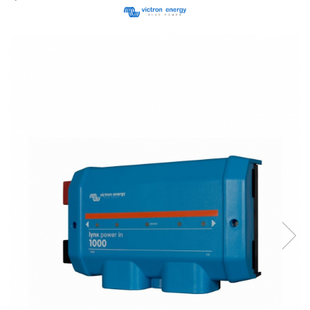
Cabluri semnalizare si control
Cabluri speciale
Conductori flexibili cupru
Conductori rigizi
Conductori rigizi cupru
Cabluri alarma
Cabluri boxe
Cabluri semnalizare incendiu
Cabluri semnalizare si control
ecranate