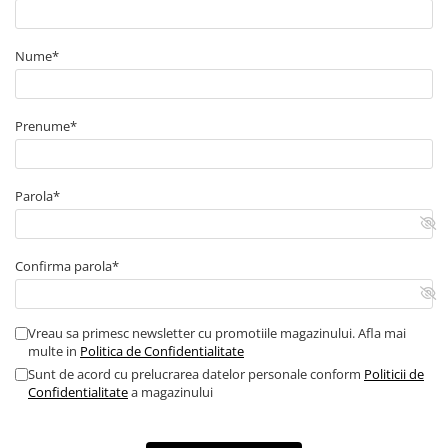
dintre cele patru circuite protejate. Pentru transmiterea starii
sigurantelor catre un sistem de monitorizare este necesara
conectarea prin cablul RJ10 la un Lynx Smart BMS compatibil.
Nume*
Care sunt conditiile de montaj importante?
Se monteaza cu sistemul complet nealimentat, dupa
deconectarea cablurilor pozitive ale bateriei. Conexiunile M8
trebuie realizate cu papuci sertizati corect si stranse la 14 Nm
Prenume*
pentru versiunea M8. Respecta polaritatea cablului RJ10,
deoarece aceasta conexiune nu este protejata la inversarea
polaritatii.
Parola*
Confirma parola*
Vreau sa primesc newsletter cu promotiile magazinului. Afla mai
multe in
Politica de Confidentialitate
Sunt de acord cu prelucrarea datelor personale conform
Politicii de
Confidentialitate
a magazinului