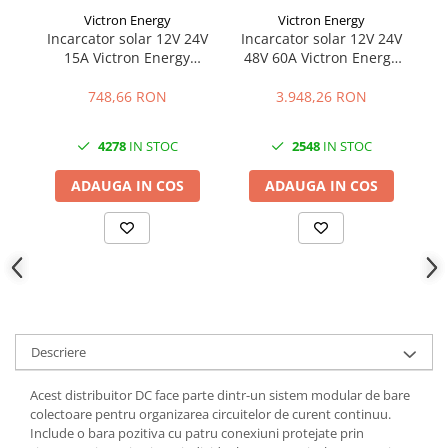
Victron Energy
Victron Energy
Incarcator solar 12V 24V
Incarcator solar 12V 24V
In
15A Victron Energy
48V 60A Victron Energy
4
SmartSolar MPPT 100/15
SmartSolar MPPT 250/60-
Sm
Tr
748,66 RON
3.948,26 RON
4278
IN STOC
2548
IN STOC
ADAUGA IN COS
ADAUGA IN COS
Descriere
Acest distribuitor DC face parte dintr-un sistem modular de bare
colectoare pentru organizarea circuitelor de curent continuu.
Include o bara pozitiva cu patru conexiuni protejate prin