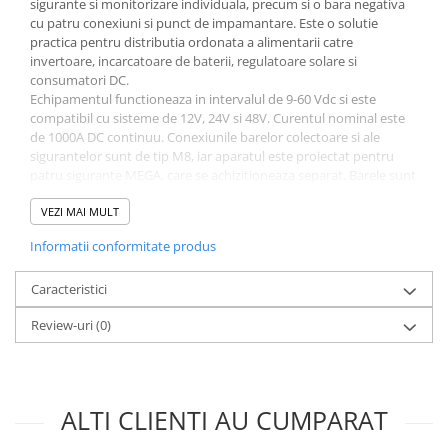
sigurante si monitorizare individuala, precum si o bara negativa
cu patru conexiuni si punct de impamantare. Este o solutie
practica pentru distributia ordonata a alimentarii catre
invertoare, incarcatoare de baterii, regulatoare solare si
consumatori DC.
Echipamentul functioneaza in intervalul de 9-60 Vdc si este
compatibil cu sisteme de 12V, 24V si 48V. Curentul nominal este
de 1000A DC continuu. Conexiunile barelor colectoare si ale
sigurantelor sunt de tip M8, iar aparatul este proiectat pentru
patru sigurante MEGA, care se achizitioneaza separat. Barele sunt
realizate din cupru cositorit, cu sectiunea de 8 x 30 mm. Carcasa
din ABS are dimensiunile de 290 x 170 x 80 mm, iar greutatea
VEZI MAI MULT
unitatii este de 2,2 kg.
Informatii conformitate produs
Pentru monitorizare, produsul dispune de un LED de alimentare
si patru LED-uri pentru starea sigurantelor. Este livrat cu un cablu
RJ10 de 40 cm, utilizat pentru alimentarea circuitului de detectie
Caracteristici
si, in configuratii compatibile, pentru transmiterea datelor.
Review-uri
(0)
Conectat la un Lynx Smart BMS, permite transmiterea starii
sigurantelor, iar pana la patru distribuitoare pot fi monitorizate in
acelasi sistem. Montajul se realizeaza pe orificii de fixare de 5 mm,
iar conexiunile M8 trebuie stranse la cuplul indicat de producator,
de 14 Nm pentru versiunea M8.
ALTI CLIENTI AU CUMPARAT
Instalarea trebuie efectuata numai cu barele colectoare
nealimentate si cu toate conexiunile pozitive ale bateriei