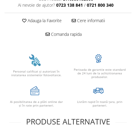
Ai nevoie de ajutor?
0723 138 841
/
0721 800 340
Adauga la Favorite
Cere informatii
Comanda rapida
Perioada de garantie este standard
Personal calificat şi autorizat în
de 24 luni de la achizitionarea
instalarea sistemelor fotovoltaice.
produselor.
Ai posibilitatea de a plăti online dar
Livrăm rapid în toată țara, prin
şi în rate prin parteneri.
parteneri.
PRODUSE ALTERNATIVE