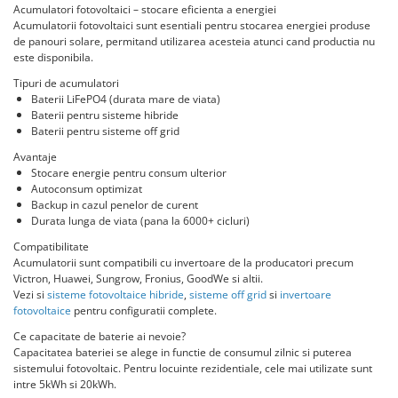
Statii de reincarcare Fronius
Acumulatori fotovoltaici – stocare eficienta a energiei
Acumulatorii fotovoltaici sunt esentiali pentru stocarea energiei produse
Goodwe
de panouri solare, permitand utilizarea acesteia atunci cand productia nu
HUAWEI
este disponibila.
SMA
Tipuri de acumulatori
Baterii LiFePO4 (durata mare de viata)
Solis
Baterii pentru sisteme hibride
Baterii pentru sisteme off grid
Solplanet
Avantaje
Sungrow
Stocare energie pentru consum ulterior
Autoconsum optimizat
Invertoare Hibrid Sungrow
Backup in cazul penelor de curent
Invertoare on-grid Sungrow
Durata lunga de viata (pana la 6000+ cicluri)
Statii de reincarcare Sungrow
Compatibilitate
Victron Energy
Acumulatorii sunt compatibili cu invertoare de la producatori precum
Victron, Huawei, Sungrow, Fronius, GoodWe si altii.
MPPT
Vezi si
sisteme fotovoltaice hibride
,
sisteme off grid
si
invertoare
fotovoltaice
pentru configuratii complete.
Accesorii Victron
Acumulatori Victron
Ce capacitate de baterie ai nevoie?
Capacitatea bateriei se alege in functie de consumul zilnic si puterea
Invertor Hibrid - Off Grid
sistemului fotovoltaic. Pentru locuinte rezidentiale, cele mai utilizate sunt
Statii de reincarcare Victron
intre 5kWh si 20kWh.