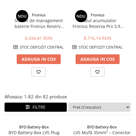
SMA
Sungrow
Fronius
Fronius
NOU
NOU
Sistem de management
Modul acumulator
SBH
baterie Fronius Reserva
Fronius Reserva Pro 3,98
Py
SBR battery
Pro BMS
kWh
6.034,41 RON
8.716,14 RON
SBS
Accesorii stocare
STOC DEPOZIT CENTRAL
STOC DEPOZIT CENTRAL
Structura
ADAUGA IN COS
ADAUGA IN COS
Structura acoperis tigla
Structura acoperis tabla
Structura acoperis plat
IBC
Afiseaza:
1-
82
din
82
produse
IBC Top Fix 200
FILTRE
K2-Systems GmbH
Accesorii
BYD Battery-Box
BYD Battery-Box
Backup Switch
BYD Battery-Box LVS Plug
LVS Mufă 35mm² – Conector