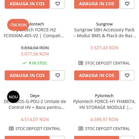
ADAUGA IN COS
ADAUGA IN COS
Canal cablu perforat
Cutie ABS
Cutie ABS modulara
Pylontech
Sungrow
-756 RON
Doze
Pylontech FORCE-H2
Sungrow SBH Accessory Pack
FC0500M-40S-V2 | Compatibil
– Modul BMS & Placă de Bază
Doze aparat
SMA, Kostal, Sungrow,
pentru Sistemele de Baterii
Jgheaburi
Goodwe, Sofar
SBH
3.834,04 RON
3.527,43 RON
3.077,56 RON
Jgheab metalic perforat
1
IN STOC
STOC DEPOZIT CENTRAL
Jgheab tip sarma
Tablou metalic
ADAUGA IN COS
ADAUGA IN COS
Tablou organizare santier echipat
Tablou organizare santier necablat
Deye
Pylontech
NOU
DEYE BOS-G-PDU-2 Unitate de
Pylontech FORCE-H1 FH48074,
Tub flexibil
Control HV + Baza pentru
HV STORAGE MODULE |
Tub flexibil dublu perete (corugata)
Baterii BOS-G Pro
Compatibil SMA, Kostal,
Sungrow, Goodwe, Sofar
4.514,07 RON
4.599,97 RON
Tub flexibil metalic
Protectie
STOC DEPOZIT CENTRAL
STOC DEPOZIT CENTRAL
Aparate de masura si comanda