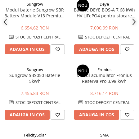
Lustra/pendul dulie
Sungrow
Deye
NOU
Modul baterie Sungrow SBR
Baterie DEYE BOS-A 7,68 kWh
Lustra/pendul LED
Battery Module V13 Premium
HV LiFePO4 pentru stocare
Plafoniera LED
3.2kWh HV LFP
energie
Aplica dulie
6.654,62 RON
7.000,99 RON
Aplica LED
STOC DEPOZIT CENTRAL
STOC DEPOZIT CENTRAL
Corpuri solare
ADAUGA IN COS
ADAUGA IN COS
Corpuri solare decorative
Iluminat festiv
Sungrow
Fronius
Instalatii sarbatori
NOU
Sungrow SBS050 Baterie
Modul acumulator Fronius
Lanterne
5kWh
Reserva Pro 3,98 kWh
Stalpi de iluminat
7.455,83 RON
8.716,14 RON
Stalpi retele electrice
STOC DEPOZIT CENTRAL
STOC DEPOZIT CENTRAL
Scule de mana si unelte
Sisteme de incalzire
ADAUGA IN COS
ADAUGA IN COS
Automatizari
Montaj
FelicitySolar
SMA