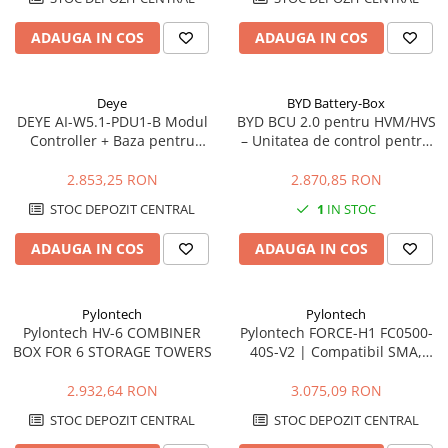
Cabluri boxe
ADAUGA IN COS
ADAUGA IN COS
Cabluri semnalizare incendiu
Cabluri semnalizare si control
ecranate
Deye
BYD Battery-Box
DEYE AI-W5.1-PDU1-B Modul
BYD BCU 2.0 pentru HVM/HVS
Trasee electrice
Controller + Baza pentru
– Unitatea de control pentru
Dulapuri metalice
Baterii AI-W5.1-B
bateriile BYD Premium
2.853,25 RON
2.870,85 RON
Materiale instalatii si montaj
STOC DEPOZIT CENTRAL
1
IN STOC
Banda perforata
Catarame banda inox
ADAUGA IN COS
ADAUGA IN COS
Banda inox
Tablouri electrice
Pylontech
Pylontech
Tablouri plastic
Pylontech HV-6 COMBINER
Pylontech FORCE-H1 FC0500-
Tablouri sigurante echipat DC/AC
BOX FOR 6 STORAGE TOWERS
40S-V2 | Compatibil SMA,
Kostal, Sungrow, Goodwe,
Tuburi si Jgheaburi
Sofar
2.932,64 RON
3.075,09 RON
Canal cablu
STOC DEPOZIT CENTRAL
STOC DEPOZIT CENTRAL
Canal cablu pardoseala