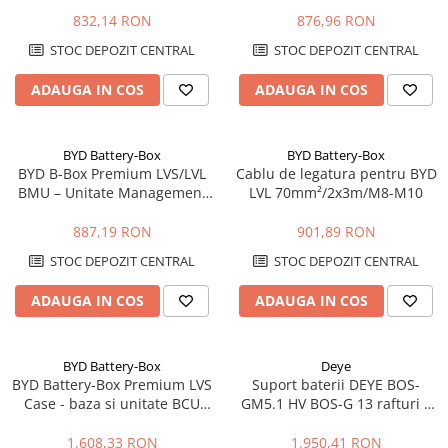
Papuci si mufe
832,14 RON
876,96 RON
Cablu solar
STOC DEPOZIT CENTRAL
STOC DEPOZIT CENTRAL
Cabluri coaxiale TV
ADAUGA IN COS
ADAUGA IN COS
Cabluri curenti slabi
Cabluri date
BYD Battery-Box
BYD Battery-Box
Cabluri Electrice
BYD B-Box Premium LVS/LVL
Cablu de legatura pentru BYD
BMU – Unitate Management
LVL 70mm²/2x3m/M8-M10
Cabluri energie joasa tensiune -
Baterie
aluminiu
887,19 RON
901,89 RON
Cabluri aluminiu armat
STOC DEPOZIT CENTRAL
STOC DEPOZIT CENTRAL
Cabluri aluminiu coaxial
bransament
ADAUGA IN COS
ADAUGA IN COS
Cabluri aluminiu nearmat
Cabluri aluminiu tip Enel
BYD Battery-Box
Deye
Cabluri aluminiu torsadat/aerian
BYD Battery-Box Premium LVS
Suport baterii DEYE BOS-
Cabluri energie joasa tensiune -
Case - baza si unitate BCU
GM5.1 HV BOS-G 13 rafturi |
cupru
pentru sisteme LVS, joasa
Rack stocare energie
tensiune
1.608,33 RON
1.950,41 RON