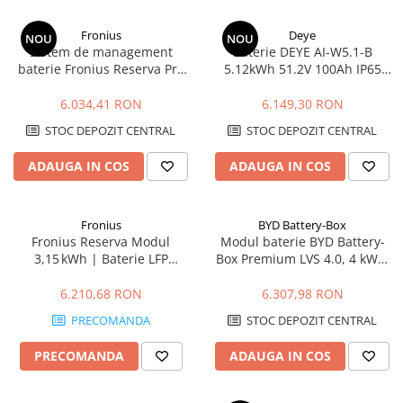
Intrerupator
Fronius
Deye
NOU
NOU
Modular
Sistem de management
Baterie DEYE AI-W5.1-B
baterie Fronius Reserva Pro
5.12kWh 51.2V 100Ah IP65
Priza+Intrerupator
BMS
LiFePO4
Pulsar Touch
6.034,41 RON
6.149,30 RON
Smart SHELLY
STOC DEPOZIT CENTRAL
STOC DEPOZIT CENTRAL
Surse de iluminat
ADAUGA IN COS
ADAUGA IN COS
LED
Bec LED
Fronius
BYD Battery-Box
Conventionale
Fronius Reserva Modul
Modul baterie BYD Battery-
Halogen
3,15 kWh | Baterie LFP
Box Premium LVS 4.0, 4 kWh,
Scalabilă, IP65, 10 Ani
51.2 V, LiFePO4, joasa
Corpuri de iluminat decorative
tensiune
6.210,68 RON
6.307,98 RON
Corpuri iluminat exterior
PRECOMANDA
STOC DEPOZIT CENTRAL
Corpuri iluminat interior
PRECOMANDA
ADAUGA IN COS
Lampa de birou/veioza
Lampa de veghe