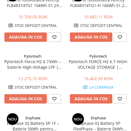
FLB48314TG1 16kWh 51.2V
FLB48314TG1-H 16kWh 51.2V
LiFePO4 IP65, BMS integrat,
LiFePO4 cu încălzire, IP65,
fara incalzire
BMS integrat, scalabilă
10.709,05 RON
10.883,11 RON
512kWh
STOC DEPOZIT CENTRAL
STOC DEPOZIT CENTRAL
ADAUGA IN COS
ADAUGA IN COS
Pylontech
Pylontech
Pylontech Force‑H2 6.7 kWh –
Pylontech FORCE-H2 6.7 HIGH-
baterie High‑Voltage LFP |
VOLTAGE STORAGE |
Compatibil SMA, Kostal,
Compatibil SMA, Kostal,
Sungrow, Goodwe, Sofar
Sungrow, Goodwe, Sofar
12.275,72 RON
16.402,59 RON
STOC DEPOZIT CENTRAL
LA COMANDA
ADAUGA IN COS
ADAUGA IN COS
Enphase
Enphase
NOU
NOU
Enphase IQ Battery 5P 1F –
Enphase IQ Battery 5P
Baterie 5kWh pentru
FlexPhase – Baterie 5kWh