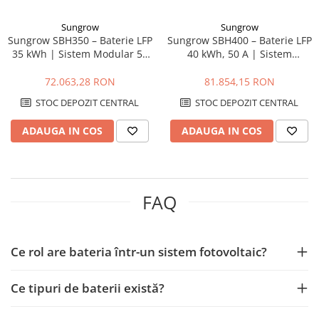
Sungrow
Sungrow
Sungrow SBH350 – Baterie LFP
Sungrow SBH400 – Baterie LFP
35 kWh | Sistem Modular 50
40 kWh, 50 A | Sistem
A, Siguranță Ridicată
Modular de Stocare Energie
IP55
72.063,28 RON
81.854,15 RON
STOC DEPOZIT CENTRAL
STOC DEPOZIT CENTRAL
ADAUGA IN COS
ADAUGA IN COS
FAQ
Ce rol are bateria într-un sistem fotovoltaic?
Ce tipuri de baterii există?