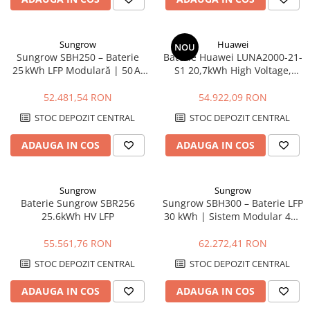
Sungrow
Huawei
NOU
Sungrow SBH250 – Baterie
Baterie Huawei LUNA2000-21-
25 kWh LFP Modulară | 50 A,
S1 20,7kWh High Voltage,
IP55, Garanție 10 Ani
LiFePO4, DoD 100%, 600V
52.481,54 RON
54.922,09 RON
STOC DEPOZIT CENTRAL
STOC DEPOZIT CENTRAL
ADAUGA IN COS
ADAUGA IN COS
Sungrow
Sungrow
Baterie Sungrow SBR256
Sungrow SBH300 – Baterie LFP
25.6kWh HV LFP
30 kWh | Sistem Modular 48V
cu BMS Integrat
55.561,76 RON
62.272,41 RON
STOC DEPOZIT CENTRAL
STOC DEPOZIT CENTRAL
ADAUGA IN COS
ADAUGA IN COS