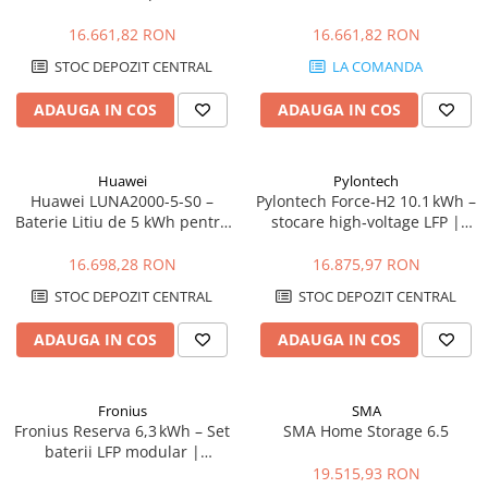
Microinvertoare, Backup
1F/3F pentru Microinvertoare,
Ready
Backup Ready
16.661,82 RON
16.661,82 RON
STOC DEPOZIT CENTRAL
LA COMANDA
ADAUGA IN COS
ADAUGA IN COS
Huawei
Pylontech
Huawei LUNA2000-5-S0 –
Pylontech Force‑H2 10.1 kWh –
Baterie Litiu de 5 kWh pentru
stocare high‑voltage LFP |
Sisteme Fotovoltaice
Compatibil SMA, Kostal,
Sungrow, Goodwe, Sofar
16.698,28 RON
16.875,97 RON
STOC DEPOZIT CENTRAL
STOC DEPOZIT CENTRAL
ADAUGA IN COS
ADAUGA IN COS
Fronius
SMA
Fronius Reserva 6,3 kWh – Set
SMA Home Storage 6.5
baterii LFP modular |
DC‑coupled, IP65, 10 ani
19.515,93 RON