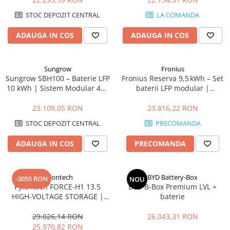
STOC DEPOZIT CENTRAL
LA COMANDA
ADAUGA IN COS
ADAUGA IN COS
Sungrow
Fronius
Sungrow SBH100 – Baterie LFP
Fronius Reserva 9,5 kWh – Set
10 kWh | Sistem Modular 48V
baterii LFP modular |
cu BMS Integrat
DC‑coupled, IP65, 10 ani
garanție
23.109,05 RON
23.816,22 RON
STOC DEPOZIT CENTRAL
PRECOMANDA
ADAUGA IN COS
PRECOMANDA
Pylontech
BYD Battery-Box
-3055 RON
NOU
Pylontech FORCE-H1 13.5
BYD B-Box Premium LVL +
HIGH-VOLTAGE STORAGE |
baterie
Compatibil SMA, Kostal,
Sungrow, Goodwe, Sofar
29.026,14 RON
26.043,31 RON
25.970,82 RON