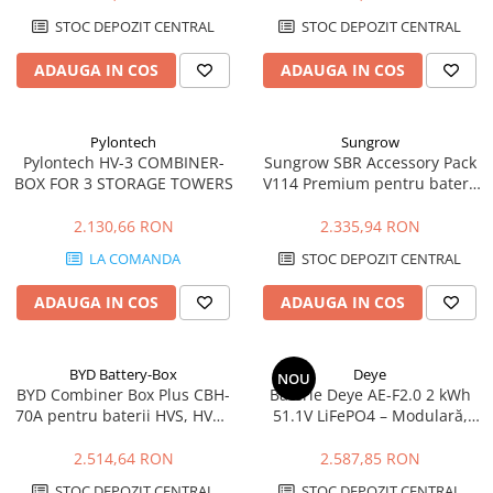
Cabluri cupru armat
STOC DEPOZIT CENTRAL
STOC DEPOZIT CENTRAL
Cabluri cupru coaxial bransament
Cabluri cupru flexibil
ADAUGA IN COS
ADAUGA IN COS
Cabluri cupru nearmat
Cabluri cupru rezistente la foc
Pylontech
Sungrow
Cabluri flexibile
Pylontech HV-3 COMBINER-
Sungrow SBR Accessory Pack
Cabluri flexibile plate
BOX FOR 3 STORAGE TOWERS
V114 Premium pentru baterii
SBR HV
Cabluri medie tensiune
2.130,66 RON
2.335,94 RON
Cabluri medie tensiune aluminiu
LA COMANDA
STOC DEPOZIT CENTRAL
Cabluri optice
ADAUGA IN COS
ADAUGA IN COS
Cabluri semnalizare si control
Cabluri speciale
Conductori flexibili cupru
BYD Battery-Box
Deye
NOU
BYD Combiner Box Plus CBH-
Baterie Deye AE-F2.0 2 kWh
Conductori rigizi
70A pentru baterii HVS, HVM,
51.1V LiFePO4 – Modulară,
HVB, HVS+, HVM+ si HVE
Scalabilă pentru Sisteme
Conductori rigizi cupru
Fotovoltaice
2.514,64 RON
2.587,85 RON
Cabluri alarma
STOC DEPOZIT CENTRAL
STOC DEPOZIT CENTRAL