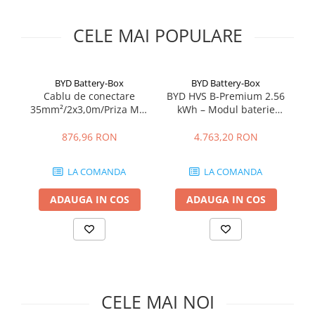
Acumulatori
BYD Battery
CELE MAI POPULARE
HVM
HVS
LVS
BYD Battery-Box
BYD Battery-Box
Cablu de conectare
BYD HVS B-Premium 2.56
Deye
35mm²/2x3,0m/Priza M8-
kWh – Modul baterie
14
BYD
LiFePO4 pentru sisteme
Ba
Enphase
hibride
876,96 RON
4.763,20 RON
FelicitySolar
Fronius Reserva
LA COMANDA
LA COMANDA
Fronius Reserva Pro
ADAUGA IN COS
ADAUGA IN COS
Huawei
Pylontech
H1
H2
HV
CELE MAI NOI
US