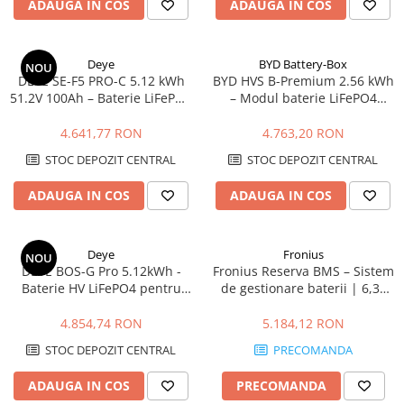
ADAUGA IN COS
ADAUGA IN COS
Contor digital
Blocuri de masura si protectie
Deye
BYD Battery-Box
NOU
Butoane
DEYE SE-F5 PRO-C 5.12 kWh
BYD HVS B-Premium 2.56 kWh
Buton ciuperca
51.2V 100Ah – Baterie LiFePO4
– Modul baterie LiFePO4
cu Display, Tensiune Joasa
pentru sisteme hibride
Contactoare
4.641,77 RON
4.763,20 RON
Contactor industrial
STOC DEPOZIT CENTRAL
STOC DEPOZIT CENTRAL
Contactor modular
ADAUGA IN COS
ADAUGA IN COS
Descarcatoare
Echipamente de impamantare
Electrozi impamantare
Deye
Fronius
NOU
DEYE BOS-G Pro 5.12kWh -
Fronius Reserva BMS – Sistem
Piesa separatie
Baterie HV LiFePO4 pentru
de gestionare baterii | 6,3–
Platbanda
stocare energie
15,8 kWh, compatibil GEN24
Intrerupatoare automate
4.854,74 RON
5.184,12 RON
AFDD
STOC DEPOZIT CENTRAL
PRECOMANDA
Intrerupatoare automate de putere
ADAUGA IN COS
PRECOMANDA
Intrerupatoare automate