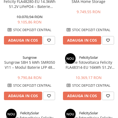
Lichidare de stoc B2B
Felicity FLA48280-EU 14.3kWh
SMA Home Storage
51.2V LiFePO4 – Baterie
Stocare LV, 6000+ cicluri,
9.749,55 RON
Scalabilă
10.070,94 RON
9.105,86 RON
STOC DEPOZIT CENTRAL
STOC DEPOZIT CENTRAL
ADAUGA IN COS
ADAUGA IN COS
Sungrow
FelicitySolar
NOU
Sungrow SBH 5 kWh SMR050
Baterie fotovoltaica Felicity
V11 – Modul Baterie LFP 48V
FLA48314-EU 16kWh 51.2V
Expandabil | Compatibil SH-
LiFePO4 cu BMS integrat, WiFi
RS/RT
9.790,84 RON
10.369,17 RON
STOC DEPOZIT CENTRAL
STOC DEPOZIT CENTRAL
ADAUGA IN COS
ADAUGA IN COS
FelicitySolar
FelicitySolar
NOU
NOU
Baterie fotovoltaica Felicity
Baterie fotovoltaica Felicity