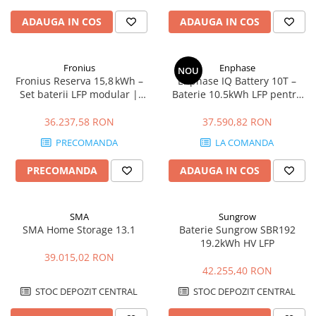
ADAUGA IN COS
ADAUGA IN COS
Fronius
Enphase
NOU
Fronius Reserva 15,8 kWh –
Enphase IQ Battery 10T –
Set baterii LFP modular |
Baterie 10.5kWh LFP pentru
DC‑coupled, IP65, 10 ani
Microinvertoare, Backup
Ready
36.237,58 RON
37.590,82 RON
PRECOMANDA
LA COMANDA
PRECOMANDA
ADAUGA IN COS
SMA
Sungrow
SMA Home Storage 13.1
Baterie Sungrow SBR192
19.2kWh HV LFP
39.015,02 RON
42.255,40 RON
STOC DEPOZIT CENTRAL
STOC DEPOZIT CENTRAL