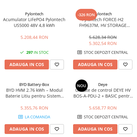
diferentiale
Intrerupatoare automate modulare
Pylontech
Pylontech
-326 RON
Acumulator LiFePO4 Pylontech
Pylontech FORCE-H2
Separator sarcina
US5000 48V 4,8 kWh
FH9637M, HV STORAGE
Relee
MODULE | Compatibil SMA,
Kostal, Sungrow, Goodwe,
Releu monitorizare tensiune
5.208,44 RON
5.628,34 RON
Sofar
5.302,54 RON
Separator fuzibil
297
IN STOC
STOC DEPOZIT CENTRAL
Separator fuzibil aplicatii
fotovoltaice
ADAUGA IN COS
ADAUGA IN COS
Sigurante fuzibile
Aparataj
BYD Battery-Box
Deye
NOU
Aparataj modular
BYD HVM 2.76 kWh – Modul
Unitate de control DEYE HV
Standard German
Baterie Litiu pentru Sisteme
BOS-A-PDU-2 + BASIC pentru
Fotovoltaice
baterii BOS-A 7.68 kWh
Intrerupator
5.355,76 RON
5.658,77 RON
Priza
LA COMANDA
STOC DEPOZIT CENTRAL
Functii speciale
Rama ornament
ADAUGA IN COS
ADAUGA IN COS
Aplicat (PT)