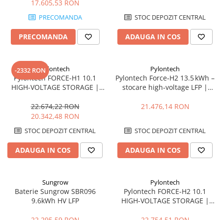
17.605,53 RON
PRECOMANDA
STOC DEPOZIT CENTRAL
PRECOMANDA
ADAUGA IN COS
Pylontech
Pylontech
-2332 RON
Pylontech FORCE-H1 10.1
Pylontech Force‑H2 13.5 kWh –
HIGH-VOLTAGE STORAGE |
stocare high‑voltage LFP |
Compatibil SMA, Kostal,
Compatibil SMA, Kostal,
Sungrow, Goodwe, Sofar
Sungrow, Goodwe, Sofar
22.674,22 RON
21.476,14 RON
20.342,48 RON
STOC DEPOZIT CENTRAL
STOC DEPOZIT CENTRAL
ADAUGA IN COS
ADAUGA IN COS
Sungrow
Pylontech
Baterie Sungrow SBR096
Pylontech FORCE-H2 10.1
9.6kWh HV LFP
HIGH-VOLTAGE STORAGE |
Compatibil SMA, Kostal,
Sungrow, Goodwe, Sofar
22.295,59 RON
22.754,51 RON