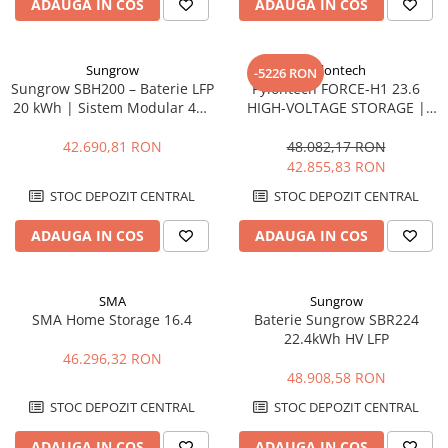
ADAUGA IN COS
ADAUGA IN COS
Sungrow
Pylontech
-5226 RON
Sungrow SBH200 – Baterie LFP
Pylontech FORCE-H1 23.6
20 kWh | Sistem Modular 48V
HIGH-VOLTAGE STORAGE |
cu BMS Integrat
Compatibil SMA, Kostal,
Sungrow, Goodwe, Sofar
42.690,81 RON
48.082,17 RON
42.855,83 RON
STOC DEPOZIT CENTRAL
STOC DEPOZIT CENTRAL
ADAUGA IN COS
ADAUGA IN COS
SMA
Sungrow
SMA Home Storage 16.4
Baterie Sungrow SBR224
22.4kWh HV LFP
46.296,32 RON
48.908,58 RON
STOC DEPOZIT CENTRAL
STOC DEPOZIT CENTRAL
ADAUGA IN COS
ADAUGA IN COS