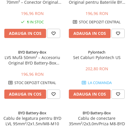
Conectica
70mm² – Conector Original
Original pentru Bateriile BYD
pentru Baterii LVS
Battery-Box
Adaptoare
196,96 RON
196,96 RON
Conectica IEC
1
IN STOC
STOC DEPOZIT CENTRAL
Convertor DC-DC
ADAUGA IN COS
ADAUGA IN COS
Dongle
Meteocontrol
Monitorizare
BYD Battery-Box
Pylontech
LVS Mufă 50mm² – Accesoriu
Set Cabluri Pylontech US
Mufe si conectori
Original BYD Battery-Box
Premium
202,80 RON
Power analyzer
196,96 RON
Smart Meter
STOC DEPOZIT CENTRAL
LA COMANDA
Statii de reincarcare
ADAUGA IN COS
ADAUGA IN COS
Cabluri
Accesorii cabluri
Alte accesorii
BYD Battery-Box
BYD Battery-Box
Cablu de legatura pentru BYD
Cablu de conectare
Folie avertizoare
LVL 95mm²/2x1,5m/M8-M10
35mm²/2x3,0m/Priza M8-BYD
LEA accesorii