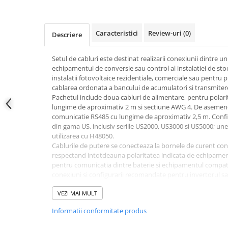
Adaptoare
Conectica IEC
Convertor DC-DC
Caracteristici
Review-uri
(0)
Descriere
Dongle
Setul de cabluri este destinat realizarii conexiunii dintre un
Meteocontrol
echipamentul de conversie sau control al instalatiei de stoc
instalatii fotovoltaice rezidentiale, comerciale sau pentru
Monitorizare
cablarea ordonata a bancului de acumulatori si transmiter
Mufe si conectori
Pachetul include doua cabluri de alimentare, pentru polarit
lungime de aproximativ 2 m si sectiune AWG 4. De asemene
Power analyzer
comunicatie RS485 cu lungime de aproximativ 2,5 m. Config
Smart Meter
din gama US, inclusiv seriile US2000, US3000 si US5000; unele
utilizarea cu H48050.
Statii de reincarcare
Cablurile de putere se conecteaza la bornele de curent cont
Cabluri
respectand intotdeauna polaritatea indicata de echipament
pentru comunicatia dintre baterie si echipamentul compat
Accesorii cabluri
conexiuni si configurarii recomandate pentru invertorul sau 
Alte accesorii
montaj, se verifica compatibilitatea protocolului de comunic
Instalarea trebuie efectuata numai cu echipamentele oprit
VEZI MAI MULT
Folie avertizoare
calificat pentru sisteme de curent continuu si stocare de 
LEA accesorii
Informatii conformitate produs
terminalele sau traseul cablurilor fara evaluarea corespunzat
cerintelor sistemului. Se evita indoirea excesiva, contactul
Papuci si mufe