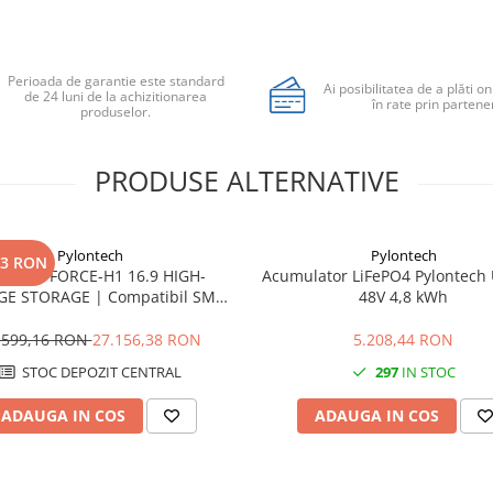
Perioada de garantie este standard
Ai posibilitatea de a plăti on
de 24 luni de la achizitionarea
în rate prin partener
produselor.
PRODUSE ALTERNATIVE
Pylontech
Pylontech
43 RON
ontech FORCE-H1 16.9 HIGH-
Acumulator LiFePO4 Pylontech
GE STORAGE | Compatibil SMA,
48V 4,8 kWh
tal, Sungrow, Goodwe, Sofar
.599,16 RON
27.156,38 RON
5.208,44 RON
STOC DEPOZIT CENTRAL
297
IN STOC
ADAUGA IN COS
ADAUGA IN COS