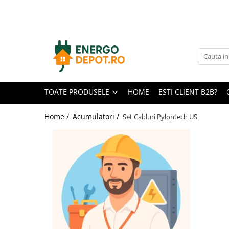
Toate Produsele
Panouri fotovoltaice
AIKO
Canadian Solar
TOATE PRODUSELE
HOME
ESTI CLIENT B2B?
Longi Solar
Optimizatoare panouri
Home /
Acumulatori /
Set Cabluri Pylontech US
Victron Energy
Invertoare
Microinvertoare
Fronius
Accesorii Fronius
Invertoare Hibride Fronius
Invertoare On-Grid Fronius