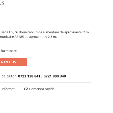
US
n seria US, cu doua cabluri de alimentare de aproximativ 2 m
omunicatie RS485 de aproximativ 2,5 m.
e lucratoare
A IN COS
e de ajutor?
0723 138 841
/
0721 800 340
informatii
Comanda rapida