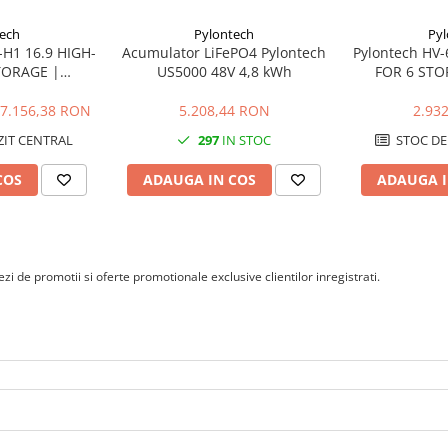
ech
Pylontech
Pyl
-H1 16.9 HIGH-
Acumulator LiFePO4 Pylontech
Pylontech HV
TORAGE |
US5000 48V 4,8 kWh
FOR 6 ST
MA, Kostal,
dwe, Sofar
7.156,38 RON
5.208,44 RON
2.93
IT CENTRAL
297
IN STOC
STOC DE
COS
ADAUGA IN COS
ADAUGA I
i de promotii si oferte promotionale exclusive clientilor inregistrati.