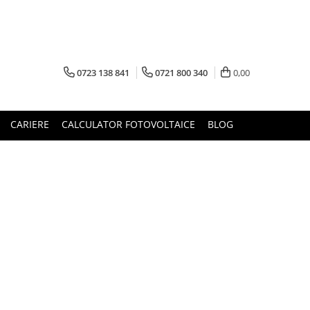
0723 138 841
0721 800 340
0,00
CARIERE
CALCULATOR FOTOVOLTAICE
BLOG