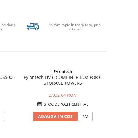
line dar şi
Livrăm rapid în toată țara, prin
i.
parteneri.
Pylontech
 US5000
Pylontech HV-6 COMBINER BOX FOR 6
Pylontech Fo
STORAGE TOWERS
High‑Voltag
Kostal, S
2.932,64 RON
1
STOC DEPOZIT CENTRAL
STO
ADAUGA IN COS
ADAU