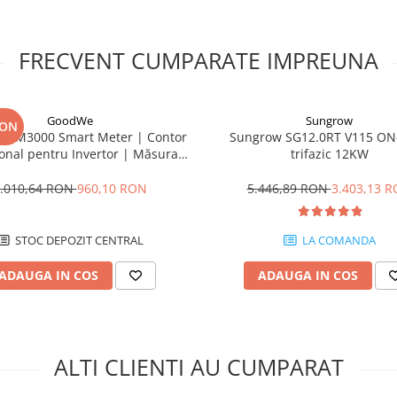
FRECVENT CUMPARATE IMPREUNA
roximativ 2 m si sectiune AWG 4,
,5 m.
e tehnice disponibile il asociaza
GoodWe
Sungrow
RON
l indica si pentru H48050.
 GM3000 Smart Meter | Contor
Sungrow SG12.0RT V115 ON
ional pentru Invertor | Măsurare
trifazic 12KW
ia de stocare si echipamentul
Trifazată 80A
ructiunile echipamentelor
.010,64 RON
960,10 RON
5.446,89 RON
3.403,13 
t continuu. Montajul trebuie
STOC DEPOZIT CENTRAL
LA COMANDA
rea polaritatii, a protectiilor si a
ADAUGA IN COS
ADAUGA IN COS
ul?
tea electrica, cat si
lizat de invertor sau controller.
ALTI CLIENTI AU CUMPARAT