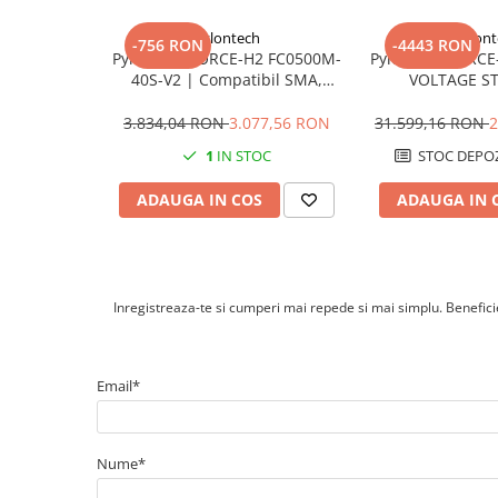
Cabluri cupru coaxial bransament
Cabluri cupru flexibil
Pylontech
Pylont
-756 RON
-4443 RON
Pylontech FORCE-H2 FC0500M-
Pylontech FORCE
Cabluri cupru nearmat
40S-V2 | Compatibil SMA,
VOLTAGE S
Cabluri cupru rezistente la foc
Kostal, Sungrow, Goodwe, Sofar
Compatibil S
Cabluri flexibile
Sungrow, Goo
3.834,04 RON
3.077,56 RON
31.599,16 RON
2
Cabluri flexibile plate
1
IN STOC
STOC DEPOZ
Cabluri medie tensiune
ADAUGA IN COS
ADAUGA IN 
Cabluri medie tensiune aluminiu
Cabluri optice
Cabluri semnalizare si control
Inregistreaza-te si cumperi mai repede si mai simplu. Beneficiez
Cabluri speciale
Conductori flexibili cupru
Conductori rigizi
Email*
Conductori rigizi cupru
Cabluri alarma
Nume*
Cabluri boxe