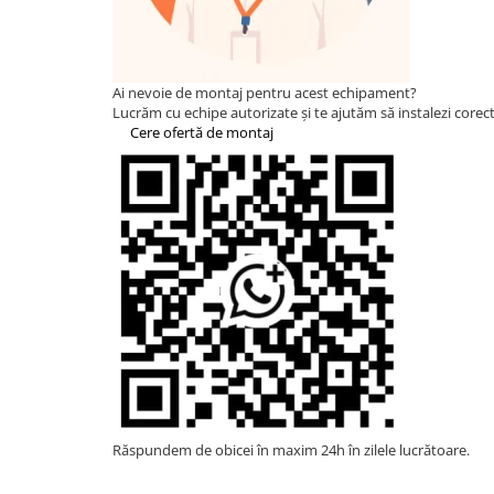
Statii de reincarcare Fronius
Goodwe
HUAWEI
Ai nevoie de montaj pentru acest echipament?
SMA
Lucrăm cu echipe autorizate și te ajutăm să instalezi corect 
Cere ofertă de montaj
Solis
Solplanet
Sungrow
Invertoare Hibrid Sungrow
Invertoare on-grid Sungrow
Statii de reincarcare Sungrow
Victron Energy
MPPT
Accesorii Victron
Invertor Hibrid - Off Grid
Statii de reincarcare Victron
Răspundem de obicei în maxim 24h în zilele lucrătoare.
Acumulatori