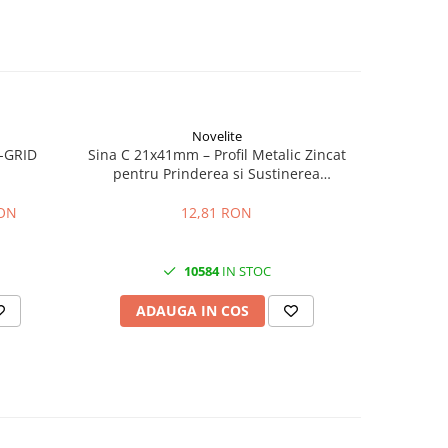
Novelite
-GRID
Sina C 21x41mm – Profil Metalic Zincat
Enphase I
pentru Prinderea si Sustinerea
200)
Jgheaburilor Port-Cablu
Micr
RON
12,81 RON
10584
IN STOC
ADAUGA IN COS
AD