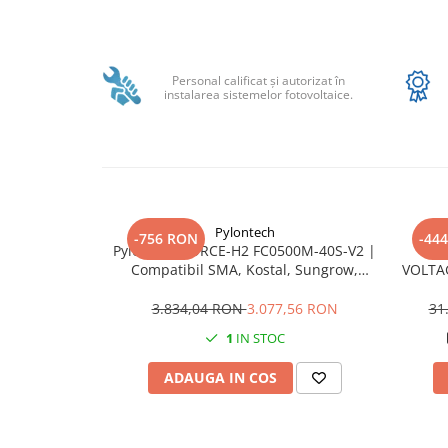
Sungrow
Distribuie
SBH
pe
Facebook
SBR battery
Personal calificat şi autorizat în
instalarea sistemelor fotovoltaice.
SBS
Accesorii stocare
Structura
Structura acoperis tigla
Structura acoperis tabla
Pylontech
-756 RON
-44
Structura acoperis plat
Pylontech FORCE-H2 FC0500M-40S-V2 |
Pyl
Compatibil SMA, Kostal, Sungrow,
VOLTA
IBC
Goodwe, Sofar
Kos
IBC Top Fix 200
3.834,04 RON
3.077,56 RON
31
1
IN STOC
K2-Systems GmbH
Accesorii
ADAUGA IN COS
Backup Switch
Conectica