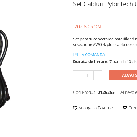
Set Cabluri Pylontech 
202,80 RON
Set pentru conectarea bateriilor di
si sectiune AWG 4, plus cablu de c
LA COMANDA
Durata de livrare:
7 pana la 10 zil
ADAUG
Cod Produs:
0126255
Ai nevoi
Adauga la Favorite
Cere 