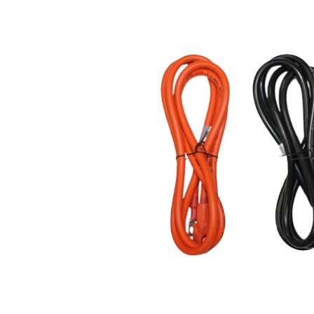
BYD Battery
HVM
HVS
LVS
Deye
Enphase
FelicitySolar
Fronius Reserva
Fronius Reserva Pro
Huawei
Pylontech
H1
H2
HV
US
SMA