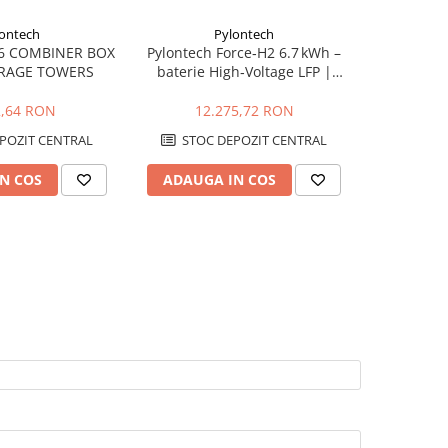
ontech
Pylontech
-6 COMBINER BOX
Pylontech Force‑H2 6.7 kWh –
Pylontech 
ORAGE TOWERS
baterie High‑Voltage LFP |
VOLT
Compatibil SMA, Kostal,
Compati
Sungrow, Goodwe, Sofar
Sungro
2,64 RON
12.275,72 RON
28
POZIT CENTRAL
STOC DEPOZIT CENTRAL
STOC
N COS
ADAUGA IN COS
ADAUG