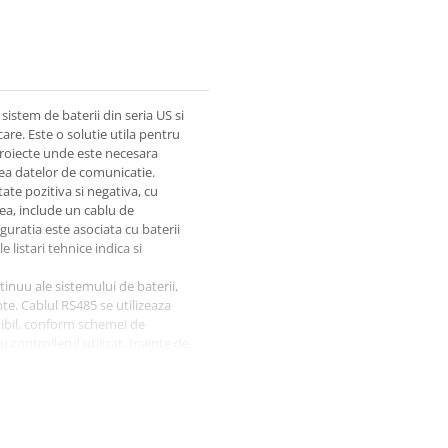
 sistem de baterii din seria US si
are. Este o solutie utila pentru
 proiecte unde este necesara
ea datelor de comunicatie.
ate pozitiva si negativa, cu
a, include un cablu de
uratia este asociata cu baterii
 listari tehnice indica si
inuu ale sistemului de baterii,
e. Cablul RS485 se utilizeaza
ibil, conform schemei de
controllerul utilizat. Inainte de
atie si a porturilor disponibile.
e si deconectate, de personal
energie. Nu se modifica lungimea,
oare a sectiunii, protectiilor si
 cu muchii taioase, surse de