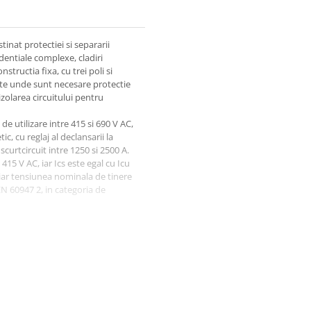
nat protectiei si separarii
identiale complexe, cladiri
structia fixa, cu trei poli si
te unde sunt necesare protectie
 izolarea circuitului pentru
e utilizare intre 415 si 690 V AC,
, cu reglaj al declansarii la
scurtcircuit intre 1250 si 2500 A.
15 V AC, iar Ics este egal cu Icu
 iar tensiunea nominala de tinere
EN 60947 2, in categoria de
asta marime de carcasa, montajul
ncipala se face frontal, prin
 si 120 mm2; cuplul de strangere
i poli, dimensiunile sunt de
dancime. In pachet sunt
re intre faze.
 trebuie instalat intr-un tablou
dmisa este intre minus 40 si plus