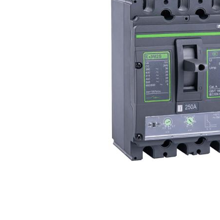
Acumulatori
BYD Battery
HVM
HVS
LVS
Deye
Enphase
FelicitySolar
Fronius Reserva
Fronius Reserva Pro
Huawei
Pylontech
Distribuie
H1
pe
H2
Facebook
HV
US