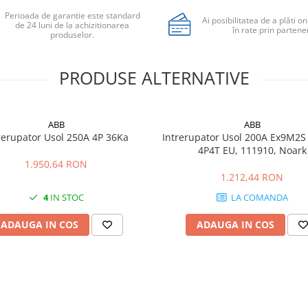
Perioada de garantie este standard
Ai posibilitatea de a plăti on
de 24 luni de la achizitionarea
în rate prin partener
produselor.
PRODUSE ALTERNATIVE
ABB
ABB
rerupator Usol 250A 4P 36Ka
Intrerupator Usol 200A Ex9M2S
4P4T EU, 111910, Noark
1.950,64 RON
1.212,44 RON
4
IN STOC
LA COMANDA
ADAUGA IN COS
ADAUGA IN COS