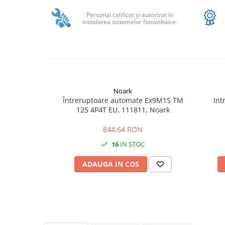
SMA
Personal calificat şi autorizat în
Sungrow
instalarea sistemelor fotovoltaice.
SBH
SBR battery
SBS
Accesorii stocare
Noark
Structura
Întreruptoare automate Ex9M1S TM
Int
Structura acoperis tigla
125 4P4T EU, 111811, Noark
Structura acoperis tabla
844,64 RON
Structura acoperis plat
16
IN STOC
IBC
ADAUGA IN COS
IBC Top Fix 200
K2-Systems GmbH
Accesorii
Backup Switch