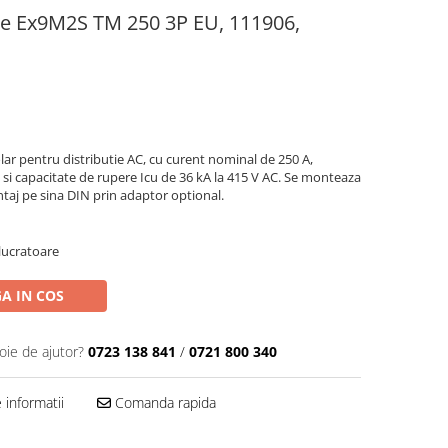
te Ex9M2S TM 250 3P EU, 111906,
ar pentru distributie AC, cu curent nominal de 250 A,
si capacitate de rupere Icu de 36 kA la 415 V AC. Se monteaza
ntaj pe sina DIN prin adaptor optional.
 lucratoare
A IN COS
oie de ajutor?
0723 138 841
/
0721 800 340
informatii
Comanda rapida