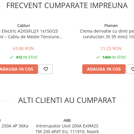
FRECVENT CUMPARATE IMPREUNA
ate la 40 grade C; proiectarea
 si altitudini. Instalarea,
rebuie efectuate numai de
 dimensionata corect pentru
Cabluri
Plamen
 Electric A2XS(FL)2Y 1x150/25
Clema derivatie cu dinti p
kV – Cablu de Medie Tensiune
conductori 35 95 mm2 10
uptor automat?
Aluminiu XLPE 150mm²
nsiune din tablouri electrice
63,88 RON
21,23 RON
cu curenti de pana la 250 A.
412
IN STOC
1404
IN STOC
i 250 A, iar pragul de declansare
 A.
ADAUGA IN COS
ADAUGA IN COS
a 415 V AC. Capacitatea de rupere
ste posibil prin utilizarea unui
ALTI CLIENTI AU CUMPARAT
10 si 120 mm2. Pentru siguranta
B
ABB
l 250A 4P 36Ka
Intrerupator Usol 200A Ex9M2S
TM 200 4P4T EU, 111910, Noark