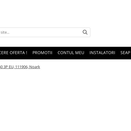
CERE OFERTA !
PROMOTII
CONTUL MEU
INSTALATORI
SEAP
0 3P EU, 111906, Noark