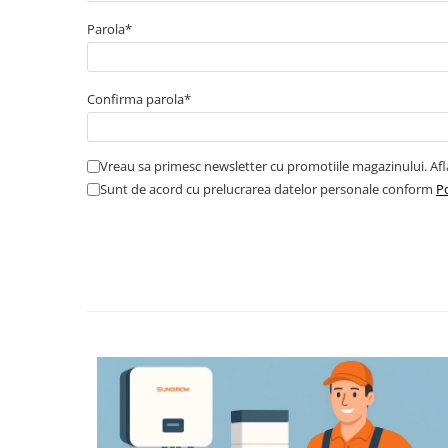
Cabluri boxe
Parola*
Cabluri semnalizare incendiu
Cabluri semnalizare si control
ecranate
Confirma parola*
Trasee electrice
Dulapuri metalice
Vreau sa primesc newsletter cu promotiile magazinului. Af
Materiale instalatii si montaj
Sunt de acord cu prelucrarea datelor personale conform
Po
Banda perforata
Catarame banda inox
Banda inox
Tablouri electrice
Tablouri plastic
Tablouri sigurante echipat DC/AC
Tuburi si Jgheaburi
Canal cablu
Canal cablu pardoseala