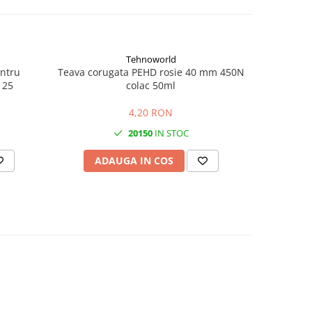
Tehnoworld
entru
Teava corugata PEHD rosie 40 mm 450N
Teava coru
 25
colac 50ml
4,20 RON
20150
IN STOC
ADAUGA IN COS
AD