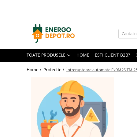
Toate Produsele
Panouri fotovoltaice
AIKO
Canadian Solar
TOATE PRODUSELE
HOME
ESTI CLIENT B2B?
Longi Solar
Optimizatoare panouri
Home /
Protectie /
Întreruptoare automate Ex9M2S TM 25
Victron Energy
Invertoare
Microinvertoare
Fronius
Accesorii Fronius
Invertoare Hibride Fronius
Invertoare On-Grid Fronius