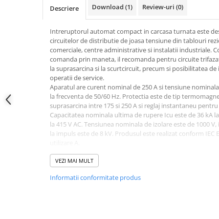
Conectica
Download (1)
Review-uri
(0)
Descriere
Adaptoare
Conectica IEC
Intreruptorul automat compact in carcasa turnata este desti
circuitelor de distributie de joasa tensiune din tablouri rez
Convertor DC-DC
comerciale, centre administrative si instalatii industriale. Con
Dongle
comanda prin maneta, il recomanda pentru circuite trifaza
la suprasarcina si la scurtcircuit, precum si posibilitatea de
Meteocontrol
operatii de service.
Aparatul are curent nominal de 250 A si tensiune nominala d
Monitorizare
la frecventa de 50/60 Hz. Protectia este de tip termomagnetic
Mufe si conectori
suprasarcina intre 175 si 250 A si reglaj instantaneu pentru 
Capacitatea nominala ultima de rupere Icu este de 36 kA la 4
Power analyzer
la 415 V AC. Tensiunea nominala de izolare este de 1000 V,
Smart Meter
la impuls este de 8 kV. Produsul este realizat conform IEC 
utilizare A.
Statii de reincarcare
Montajul standard se realizeaza fix pe panou. Pentru ace
Cabluri
pe sina DIN este posibil cu adaptor optional. Conectarea pri
VEZI MAI MULT
borne tip clema, pentru conductoare cu sectiunea intre 10
Accesorii cabluri
Informatii conformitate produs
indicat pentru borne este de 25 Nm. Pentru varianta cu tre
Alte accesorii
aproximativ 105 mm latime, 157 mm inaltime si 96.5 mm a
prevazute suruburi de montaj, borne tip clema si separatoa
Folie avertizoare
Gradul de protectie al bornelor este IP20, astfel ca aparatul
LEA accesorii
sau o carcasa adecvata aplicatiei. Temperatura ambianta a