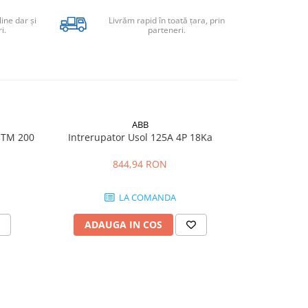
line dar şi
Livrăm rapid în toată țara, prin
i.
parteneri.
ABB
 TM 200
Intrerupator Usol 125A 4P 18Ka
Noark Ex9I1
sarcină trif
844,94 RON
LA COMANDA
ADAUGA IN COS
ADAU