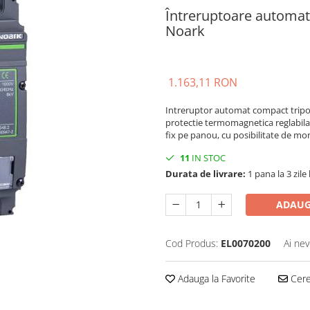
Întreruptoare automa
Noark
1.163,11 RON
Intreruptor automat compact tripol
protectie termomagnetica reglabila 
fix pe panou, cu posibilitate de mo
11
IN STOC
Durata de livrare:
1 pana la 3 zile
ADAUG
Cod Produs:
EL0070200
Ai nev
Adauga la Favorite
Cere 