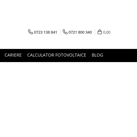
0723 138 841
0721 800 340
0,00
CARIERE
CALCULATOR FOTOVOLTAICE
BLOG