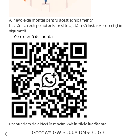
Statii de reincarcare Fronius
Goodwe
HUAWEI
Ai nevoie de montaj pentru acest echipament?
Lucrăm cu echipe autorizate și te ajutăm să instalezi corect și în
SMA
siguranță.
Cere ofertă de montaj
Solis
Solplanet
Sungrow
Invertoare Hibrid Sungrow
Invertoare on-grid Sungrow
Statii de reincarcare Sungrow
Victron Energy
MPPT
Accesorii Victron
Acumulatori Victron
Invertor Hibrid - Off Grid
Răspundem de obicei în maxim 24h în zilele lucrătoare.
Statii de reincarcare Victron
Goodwe GW 5000* DNS-30 G3