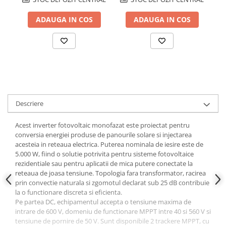
Papuci si mufe
ADAUGA IN COS
ADAUGA IN COS
Cablu solar
Cabluri coaxiale TV
Cabluri curenti slabi
Cabluri date
Cabluri Electrice
Cabluri energie joasa tensiune -
Descriere
aluminiu
Acest inverter fotovoltaic monofazat este proiectat pentru
Cabluri aluminiu armat
conversia energiei produse de panourile solare si injectarea
Cabluri aluminiu coaxial
acesteia in reteaua electrica. Puterea nominala de iesire este de
bransament
5.000 W, fiind o solutie potrivita pentru sisteme fotovoltaice
Cabluri aluminiu nearmat
rezidentiale sau pentru aplicatii de mica putere conectate la
reteaua de joasa tensiune. Topologia fara transformator, racirea
Cabluri aluminiu tip Enel
prin convectie naturala si zgomotul declarat sub 25 dB contribuie
Cabluri aluminiu torsadat/aerian
la o functionare discreta si eficienta.
Cabluri energie joasa tensiune -
Pe partea DC, echipamentul accepta o tensiune maxima de
intrare de 600 V, domeniu de functionare MPPT intre 40 si 560 V si
cupru
tensiune de pornire de 50 V. Sunt disponibile 2 trackere MPPT, cu