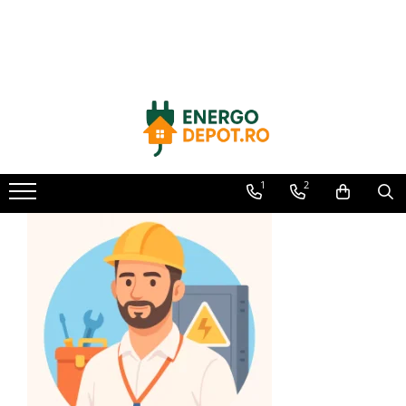
Toate Produsele
Panouri fotovoltaice
AIKO
Canadian Solar
Longi Solar
1
2
Optimizatoare panouri
Victron Energy
Invertoare
Microinvertoare
Fronius
Accesorii Fronius
Invertoare Hibride Fronius
Invertoare On-Grid Fronius