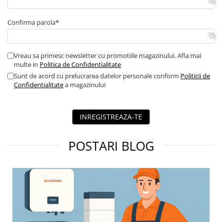
Contor digital
Confirma parola*
Blocuri de masura si protectie
Butoane
Buton ciuperca
Vreau sa primesc newsletter cu promotiile magazinului. Afla mai
multe in
Politica de Confidentialitate
Contactoare
Sunt de acord cu prelucrarea datelor personale conform
Politicii de
Contactor industrial
Confidentialitate
a magazinului
Contactor modular
Descarcatoare
INREGISTREAZA-TE
Echipamente de impamantare
Electrozi impamantare
POSTARI BLOG
Piesa separatie
Platbanda
Intrerupatoare automate
AFDD
Intrerupatoare automate de putere
Intrerupatoare automate