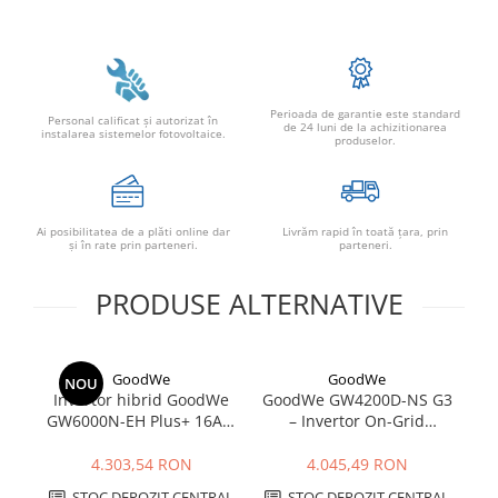
Conectica
Adaptoare
Conectica IEC
Convertor DC-DC
Perioada de garantie este standard
Personal calificat şi autorizat în
de 24 luni de la achizitionarea
Dongle
instalarea sistemelor fotovoltaice.
produselor.
Meteocontrol
Monitorizare
Ai posibilitatea de a plăti online dar
Livrăm rapid în toată țara, prin
Mufe si conectori
şi în rate prin parteneri.
parteneri.
Power analyzer
PRODUSE ALTERNATIVE
Smart Meter
Statii de reincarcare
Cabluri
GoodWe
GoodWe
NOU
Accesorii cabluri
Invertor hibrid GoodWe
GoodWe GW4200D-NS G3
GW6000N-EH Plus+ 16A 6
– Invertor On-Grid
Alte accesorii
kW | Backup, baterii HV,
Monofazat 4.2kW |
Folie avertizoare
IP65
Eficiență 97.8%
4.303,54 RON
4.045,49 RON
LEA accesorii
STOC DEPOZIT CENTRAL
STOC DEPOZIT CENTRAL