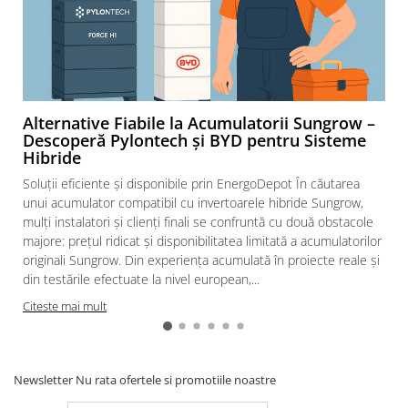
diferentiale
Intrerupatoare automate modulare
Separator sarcina
Relee
Releu monitorizare tensiune
Alternative Fiabile la Acumulatorii Sungrow –
Separator fuzibil
Descoperă Pylontech și BYD pentru Sisteme
Hibride
Separator fuzibil aplicatii
fotovoltaice
Soluții eficiente și disponibile prin EnergoDepot În căutarea
unui acumulator compatibil cu invertoarele hibride Sungrow,
Sigurante fuzibile
mulți instalatori și clienți finali se confruntă cu două obstacole
Aparataj
majore: prețul ridicat și disponibilitatea limitată a acumulatorilor
Aparataj modular
originali Sungrow. Din experiența acumulată în proiecte reale și
din testările efectuate la nivel european,...
Standard German
Citeste mai mult
Intrerupator
Priza
Functii speciale
Newsletter
Nu rata ofertele si promotiile noastre
Rama ornament
Aplicat (PT)