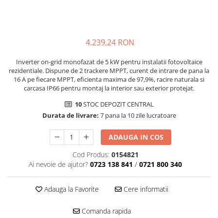
SMA
Sungrow
SBH
4.239,24 RON
SBR battery
SBS
Inverter on-grid monofazat de 5 kW pentru instalatii fotovoltaice
rezidentiale. Dispune de 2 trackere MPPT, curent de intrare de pana la
Accesorii stocare
16 A pe fiecare MPPT, eficienta maxima de 97,9%, racire naturala si
carcasa IP66 pentru montaj la interior sau exterior protejat.
Structura
Structura acoperis tigla
10
STOC DEPOZIT CENTRAL
Durata de livrare:
7 pana la 10 zile lucratoare
Structura acoperis tabla
Structura acoperis plat
ADAUGA IN COS
IBC
Cod Produs:
0154821
IBC Top Fix 200
Ai nevoie de ajutor?
0723 138 841
/
0721 800 340
K2-Systems GmbH
Adauga la Favorite
Cere informatii
Accesorii
Backup Switch
Comanda rapida