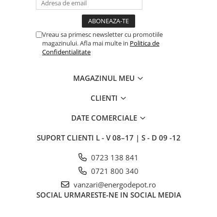
Intrerupator
Modular
Vreau sa primesc newsletter cu promotiile
Priza+Intrerupator
magazinului. Afla mai multe in
Politica de
Confidentialitate
Pulsar Touch
Smart SHELLY
MAGAZINUL MEU
Surse de iluminat
LED
CLIENTI
Bec LED
DATE COMERCIALE
Conventionale
SUPORT CLIENTI
L - V 08–17 | S - D 09 -12
Halogen
Corpuri de iluminat decorative
0723 138 841
Corpuri iluminat exterior
0721 800 340
Corpuri iluminat interior
vanzari@energodepot.ro
SOCIAL
URMARESTE-NE IN SOCIAL MEDIA
Lampa de birou/veioza
Lampa de veghe