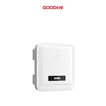
Acumulatori
BYD Battery
HVM
HVS
LVS
Deye
Enphase
FelicitySolar
Fronius Reserva
Fronius Reserva Pro
Huawei
Pylontech
H1
H2
HV
US