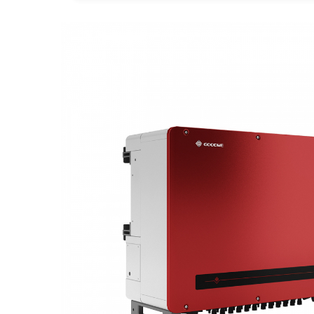
Statii de reincarcare Fronius
Goodwe
HUAWEI
SMA
Solis
Solplanet
Sungrow
Invertoare Hibrid Sungrow
Invertoare on-grid Sungrow
Statii de reincarcare Sungrow
Victron Energy
MPPT
Accesorii Victron
Invertor Hibrid - Off Grid
Statii de reincarcare Victron