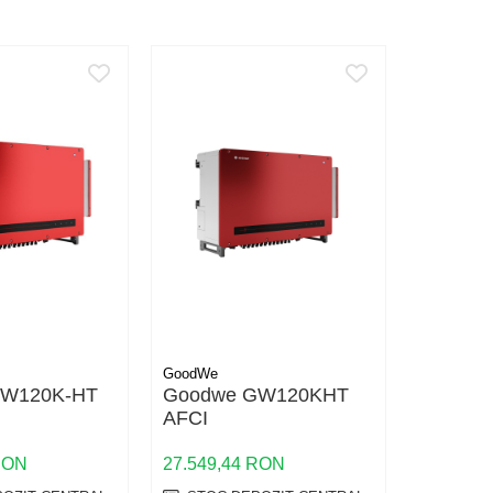
GoodWe
GW120K-HT
Goodwe GW120KHT
AFCI
IFI/SPD
FCI)
RON
27.549,44 RON