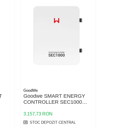
GoodWe
GoodWe
T
Goodwe SMART ENERGY
Goodwe 
CONTROLLER SEC1000
15A
GRID
3.157,73 RON
16.583,81
STOC DEPOZIT CENTRAL
STOC DE