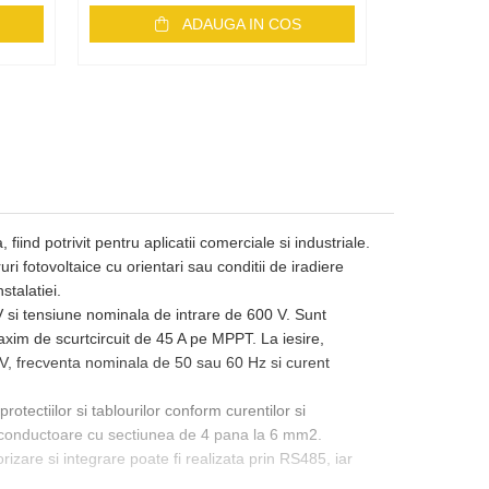
ADAUGA IN COS
iind potrivit pentru aplicatii comerciale si industriale.
i fotovoltaice cu orientari sau conditii de iradiere
stalatiei.
 si tensiune nominala de intrare de 600 V. Sunt
axim de scurtcircuit de 45 A pe MPPT. La iesire,
V, frecventa nominala de 50 sau 60 Hz si curent
otectiilor si tablourilor conform curentilor si
tru conductoare cu sectiunea de 4 pana la 6 mm2.
e si integrare poate fi realizata prin RS485, iar