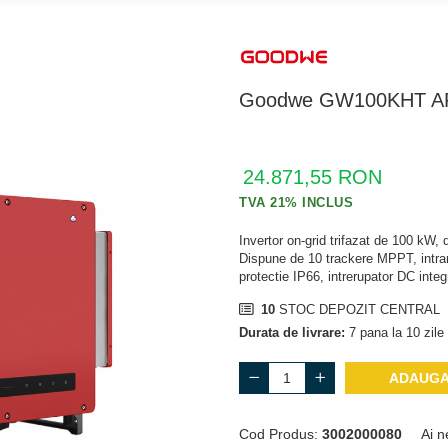
Goodwe GW100KHT A
24.871,55 RON
Invertor on-grid trifazat de 100 kW, d
Dispune de 10 trackere MPPT, intra
protectie IP66, intrerupator DC integ
10
STOC DEPOZIT CENTRAL
Durata de livrare:
7 pana la 10 zile 
ADAUGA
Cod Produs:
3002000080
Ai n