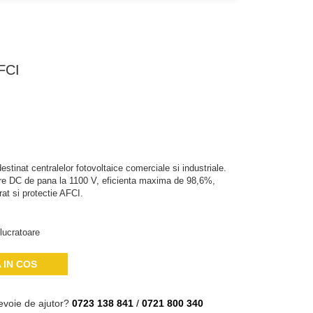
FCI
estinat centralelor fotovoltaice comerciale si industriale.
re DC de pana la 1100 V, eficienta maxima de 98,6%,
rat si protectie AFCI.
lucratoare
 IN COS
evoie de ajutor?
0723 138 841
/
0721 800 340