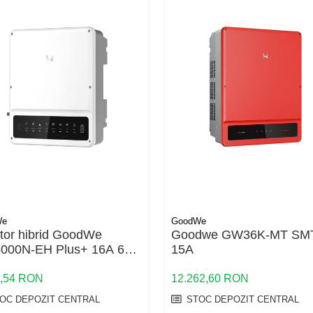
We
GoodWe
rtor hibrid GoodWe
Goodwe GW36K-MT SM
00N-EH Plus+ 16A 6
15A
 Backup, baterii HV, IP65
3,54 RON
12.262,60 RON
OC DEPOZIT CENTRAL
STOC DEPOZIT CENTRAL