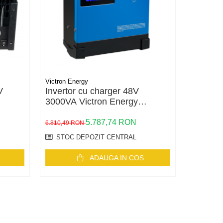
Victron Energy
Victron En
V
Invertor cu charger 48V
Invertor
3000VA Victron Energy
Energy 
32
MultiPlus II GX 48/3000/35-32
50, 24V
5.787,74 RON
9.199,8
6.810,49 RON
STOC DEPOZIT CENTRAL
STOC 
ADAUGA IN COS