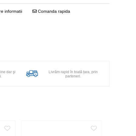
e informatii
Comanda rapida
line dar şi
Livrăm rapid în toată țara, prin
i.
parteneri.