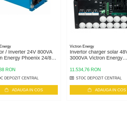
 Energy
Victron Energy
tor / Inverter 24V 800VA
Invertor charger solar 48
on Energy Phoenix 24/800
3000VA Victron Energy
rect Schuko
EasySolar II 48/3000/35-
MPPT 250/70 GX
,88 RON
11.534,76 RON
C DEPOZIT CENTRAL
STOC DEPOZIT CENTRAL
ADAUGA IN COS
ADAUGA IN COS