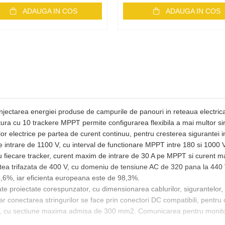
ADAUGA IN COS
ADAUGA IN COS
injectarea energiei produse de campurile de panouri in reteaua electrica, f
ra cu 10 trackere MPPT permite configurarea flexibila a mai multor sirur
ilor electrice pe partea de curent continuu, pentru cresterea sigurantei in
intrare de 1100 V, cu interval de functionare MPPT intre 180 si 1000 V
ru fiecare tracker, curent maxim de intrare de 30 A pe MPPT si curent m
tea trifazata de 400 V, cu domeniu de tensiune AC de 320 pana la 440 
,6%, iar eficienta europeana este de 98,3%.
ate proiectate corespunzator, cu dimensionarea cablurilor, sigurantelor, pr
, iar conectarea stringurilor se face prin conectori DC compatibili, pen
cu sectiune maxima admisa de 300 mm2. Comunicarea pentru monitorizar
.