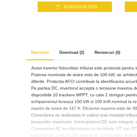
Backup Switch
ADAUGA IN COS
Conectica
Adaptoare
Conectica IEC
Convertor DC-DC
Dongle
Descriere
Download (2)
Review-uri
(0)
Meteocontrol
Acest invertor fotovoltaic trifazat este proiectat pentru 
Monitorizare
Puterea nominala de iesire este de 100 kW, iar arhitectu
Mufe si conectori
diferite. Protectia AFCI contribuie la identificarea arcur
Pe partea DC, invertorul accepta o tensiune maxima de 
Power analyzer
disponibile 10 trackere MPPT, cu cate 2 stringuri pent
Smart Meter
echipamentul livreaza 100 kW si 100 kVA nominal la re
maxim de iesire de 167 A. Eficienta maxima este de 98
Statii de reincarcare
Conectarea se realizeaza in cadrul unei instalatii trifaz
Cabluri
tensiunilor sistemului. Intrerupatorul DC este integrat
Accesorii cabluri
Conexiunea AC se efectueaza cu terminale OT sau DT, 
Alte accesorii
optiunile de comunicatie depind de configuratia aleasa