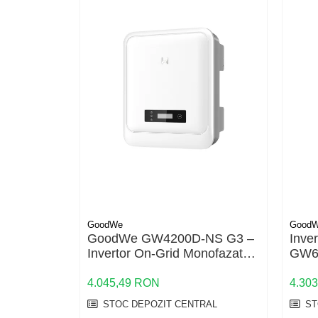
US
SMA
Sungrow
SBH
SBR battery
SBS
Accesorii stocare
Structura
Structura acoperis tigla
Structura acoperis tabla
Structura acoperis plat
GoodWe
Good
IBC
GoodWe GW4200D-NS G3 –
Inve
Invertor On-Grid Monofazat
GW60
IBC Top Fix 200
4.2kW | Eficiență 97.8%
kW |
K2-Systems GmbH
4.045,49 RON
4.30
STOC DEPOZIT CENTRAL
ST
Accesorii