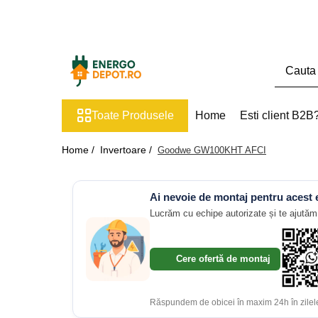
Toate Produsele
Panouri fotovoltaice
AIKO
Toate Produsele
Home
Esti client B2B
Canadian Solar
Longi Solar
Home /
Invertoare /
Goodwe GW100KHT AFCI
Optimizatoare panouri
Victron Energy
Ai nevoie de montaj pentru acest
Invertoare
Lucrăm cu echipe autorizate și te ajutăm 
Microinvertoare
Fronius
Cere ofertă de montaj
Accesorii Fronius
Invertoare Hibride Fronius
Răspundem de obicei în maxim 24h în zilele
Invertoare On-Grid Fronius