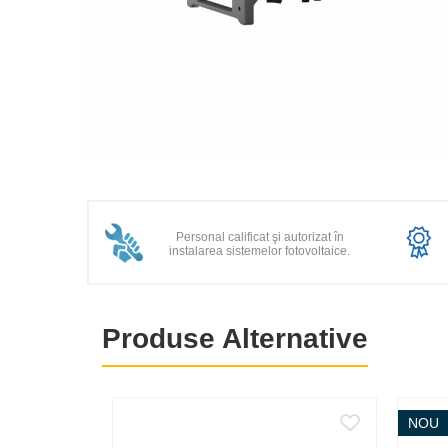
Acumulatori
BYD Battery
HVM
HVS
LVS
Deye
Distribuie
Enphase
pe
Facebook
FelicitySolar
Personal calificat şi autorizat în
Fronius Reserva
instalarea sistemelor fotovoltaice.
Fronius Reserva Pro
Huawei
Produse Alternative
Pylontech
H1
H2
NOU
HV