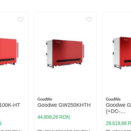
GoodWe
GoodWe
100K-HT
Goodwe GW250KHTH
Goodwe 
(+DC-
I/SPD
SWITCH/W
44.808,26 RON
)
TYPE II/A
N
28.619,68 