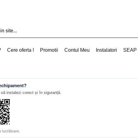
?
Cere oferta !
Promotii
Contul Meu
Instalatori
SEAP
 echipament?
să instalezi corect și în siguranță.
 lucrătoare.