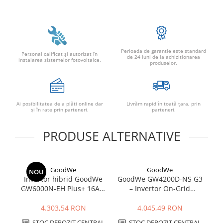
Perioada de garantie este standard
Personal calificat şi autorizat în
de 24 luni de la achizitionarea
instalarea sistemelor fotovoltaice.
produselor.
Ai posibilitatea de a plăti online dar
Livrăm rapid în toată țara, prin
şi în rate prin parteneri.
parteneri.
PRODUSE ALTERNATIVE
GoodWe
GoodWe
NOU
Invertor hibrid GoodWe
GoodWe GW4200D-NS G3
G
GW6000N-EH Plus+ 16A 6
– Invertor On-Grid
C
kW | Backup, baterii HV,
Monofazat 4.2kW |
IP65
Eficiență 97.8%
4.303,54 RON
4.045,49 RON
STOC DEPOZIT CENTRAL
STOC DEPOZIT CENTRAL