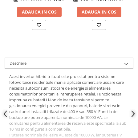
ADAUGA IN COS
ADAUGA IN COS
Descriere
Acest invertor hibrid trifazat este proiectat pentru sisteme
fotovoltaice rezidentiale mari si aplicatii comerciale usoare care
necesita autoconsum, stocare de energie si alimentarea
consumatorilor prioritari la intreruperea retelei. Functioneaza
impreuna cu baterii Li-Ion de inalta tensiune si permite
gestionarea energiei provenite din panouri, baterie si retea in
cadrul unei instalatii trifazate de 400 V sau 380 V. Functia de
backup are putere aparenta nominala de 10000 VA, iar
comutarea pentru alimentarea de rezerva este specificata la sub
10 ms in configuratia compatibila.
Puterea nominala de iesire AC este de 10000 W, iar puterea PV