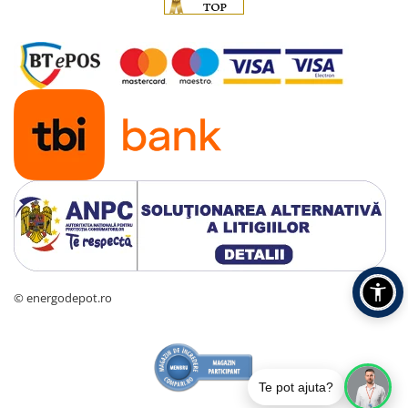
© energodepot.ro
Te pot ajuta?