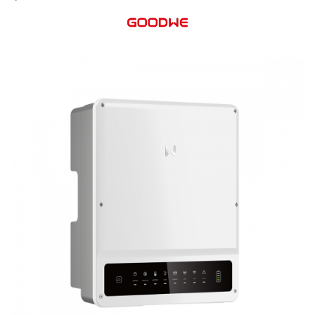
Cabluri semnalizare si control
Cabluri speciale
Conductori flexibili cupru
Conductori rigizi
Conductori rigizi cupru
Cabluri alarma
Cabluri boxe
Cabluri semnalizare incendiu
Cabluri semnalizare si control
ecranate