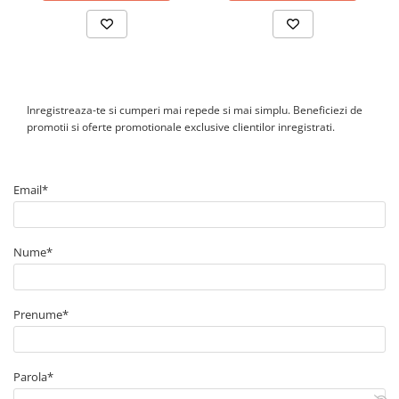
Cum se face monitorizarea sistemului?
Monitorizarea este disponibila prin WiFi. Pentru anumite
configuratii pot fi utilizate solutii suplimentare pentru
conectivitate LAN sau 4G.
Inregistreaza-te si cumperi mai repede si mai simplu. Beneficiezi de
promotii si oferte promotionale exclusive clientilor inregistrati.
Email*
Nume*
Prenume*
Parola*