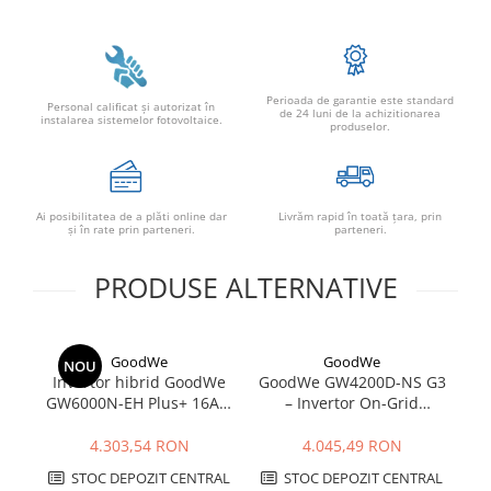
Perioada de garantie este standard
Personal calificat şi autorizat în
de 24 luni de la achizitionarea
instalarea sistemelor fotovoltaice.
produselor.
Ai posibilitatea de a plăti online dar
Livrăm rapid în toată țara, prin
şi în rate prin parteneri.
parteneri.
PRODUSE ALTERNATIVE
GoodWe
GoodWe
NOU
Invertor hibrid GoodWe
GoodWe GW4200D-NS G3
GW6000N-EH Plus+ 16A 6
– Invertor On-Grid
kW | Backup, baterii HV,
Monofazat 4.2kW |
IP65
Eficiență 97.8%
4.303,54 RON
4.045,49 RON
STOC DEPOZIT CENTRAL
STOC DEPOZIT CENTRAL