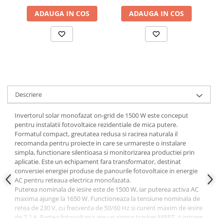
ADAUGA IN COS
ADAUGA IN COS
Descriere
Invertorul solar monofazat on-grid de 1500 W este conceput
pentru instalatii fotovoltaice rezidentiale de mica putere.
Formatul compact, greutatea redusa si racirea naturala il
recomanda pentru proiecte in care se urmareste o instalare
simpla, functionare silentioasa si monitorizarea productiei prin
aplicatie. Este un echipament fara transformator, destinat
conversiei energiei produse de panourile fotovoltaice in energie
AC pentru reteaua electrica monofazata.
Puterea nominala de iesire este de 1500 W, iar puterea activa AC
maxima ajunge la 1650 W. Functioneaza la tensiune nominala de
retea de 230 V, cu frecventa de 50/60 Hz si curent maxim de iesire
de 7,2 A. Partea fotovoltaica are un singur tracker MPPT, o intrare