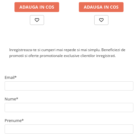
Canal cablu perforat
ADAUGA IN COS
ADAUGA IN COS
Cutie ABS
Cutie ABS modulara
Doze
Doze aparat
Jgheaburi
Inregistreaza-te si cumperi mai repede si mai simplu. Beneficiezi de
promotii si oferte promotionale exclusive clientilor inregistrati.
Jgheab metalic perforat
Jgheab tip sarma
Tablou metalic
Email*
Tablou organizare santier echipat
Tablou organizare santier necablat
Nume*
Tub flexibil
Tub flexibil dublu perete (corugata)
Tub flexibil metalic
Prenume*
Protectie
Aparate de masura si comanda