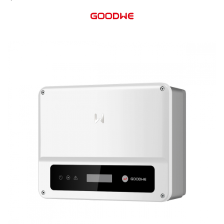
Acumulatori
BYD Battery
HVM
HVS
LVS
Deye
Enphase
FelicitySolar
Fronius Reserva
Fronius Reserva Pro
Huawei
Pylontech
H1
H2
HV
US