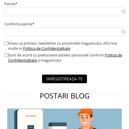
Parola*
Contor digital
Blocuri de masura si protectie
Butoane
Confirma parola*
Buton ciuperca
Contactoare
Vreau sa primesc newsletter cu promotiile magazinului. Afla mai
Contactor industrial
multe in
Politica de Confidentialitate
Sunt de acord cu prelucrarea datelor personale conform
Politicii de
Contactor modular
Confidentialitate
a magazinului
Descarcatoare
Echipamente de impamantare
INREGISTREAZA-TE
Electrozi impamantare
Piesa separatie
POSTARI BLOG
Platbanda
Intrerupatoare automate
AFDD
Intrerupatoare automate de putere
Intrerupatoare automate