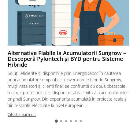
diferentiale
Intrerupatoare automate modulare
Separator sarcina
Relee
Releu monitorizare tensiune
Separator fuzibil
Alternative Fiabile la Acumulatorii Sungrow –
Separator fuzibil aplicatii
Descoperă Pylontech și BYD pentru Sisteme
fotovoltaice
Hibride
Sigurante fuzibile
Soluții eficiente și disponibile prin EnergoDepot În căutarea
Aparataj
unui acumulator compatibil cu invertoarele hibride Sungrow,
mulți instalatori și clienți finali se confruntă cu două obstacole
Aparataj modular
majore: prețul ridicat și disponibilitatea limitată a acumulatorilor
Standard German
originali Sungrow. Din experiența acumulată în proiecte reale și
Intrerupator
din testările efectuate la nivel european,...
Priza
Citeste mai mult
Functii speciale
Rama ornament
Aplicat (PT)