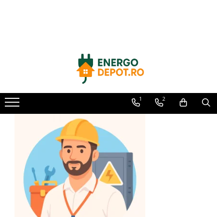
Toate Produsele
Panouri fotovoltaice
AIKO
Canadian Solar
Longi Solar
1
2
Optimizatoare panouri
Victron Energy
Invertoare
Microinvertoare
Fronius
Accesorii Fronius
Invertoare Hibride Fronius
Invertoare On-Grid Fronius