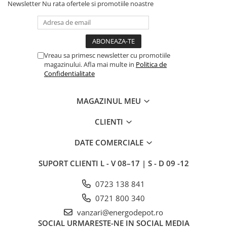
Newsletter
Nu rata ofertele si promotiile noastre
Intrerupator
Modular
Priza+Intrerupator
Pulsar Touch
Vreau sa primesc newsletter cu promotiile
magazinului. Afla mai multe in
Politica de
Smart SHELLY
Confidentialitate
Surse de iluminat
LED
MAGAZINUL MEU
Bec LED
CLIENTI
Conventionale
DATE COMERCIALE
Halogen
Corpuri de iluminat decorative
SUPORT CLIENTI
L - V 08–17 | S - D 09 -12
Corpuri iluminat exterior
0723 138 841
Corpuri iluminat interior
0721 800 340
Lampa de birou/veioza
vanzari@energodepot.ro
Lampa de veghe
SOCIAL
URMARESTE-NE IN SOCIAL MEDIA