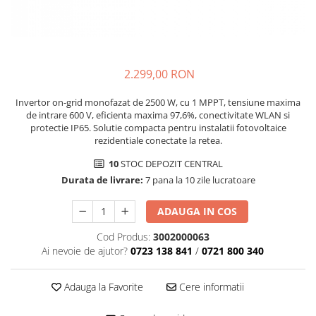
SMA
Sungrow
SBH
SBR battery
2.299,00 RON
SBS
Invertor on-grid monofazat de 2500 W, cu 1 MPPT, tensiune maxima
Accesorii stocare
de intrare 600 V, eficienta maxima 97,6%, conectivitate WLAN si
protectie IP65. Solutie compacta pentru instalatii fotovoltaice
Structura
rezidentiale conectate la retea.
Structura acoperis tigla
10
STOC DEPOZIT CENTRAL
Structura acoperis tabla
Durata de livrare:
7 pana la 10 zile lucratoare
Structura acoperis plat
ADAUGA IN COS
IBC
IBC Top Fix 200
Cod Produs:
3002000063
Ai nevoie de ajutor?
0723 138 841
/
0721 800 340
K2-Systems GmbH
Accesorii
Adauga la Favorite
Cere informatii
Backup Switch