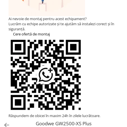
Statii de reincarcare Fronius
Goodwe
HUAWEI
Ai nevoie de montaj pentru acest echipament?
Lucrăm cu echipe autorizate și te ajutăm să instalezi corect și în
SMA
siguranță.
Cere ofertă de montaj
Solis
Solplanet
Sungrow
Invertoare Hibrid Sungrow
Invertoare on-grid Sungrow
Statii de reincarcare Sungrow
Victron Energy
MPPT
Accesorii Victron
Acumulatori Victron
Invertor Hibrid - Off Grid
Răspundem de obicei în maxim 24h în zilele lucrătoare.
Statii de reincarcare Victron
Goodwe GW2500-XS Plus