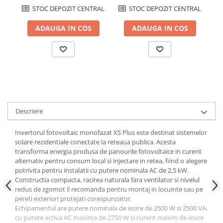
STOC DEPOZIT CENTRAL
STOC DEPOZIT CENTRAL
Papuci si mufe
Cablu solar
ADAUGA IN COS
ADAUGA IN COS
Cabluri coaxiale TV
Cabluri curenti slabi
Cabluri date
Cabluri Electrice
Cabluri energie joasa tensiune -
aluminiu
Descriere
Cabluri aluminiu armat
Invertorul fotovoltaic monofazat XS Plus este destinat sistemelor
Cabluri aluminiu coaxial
solare rezidentiale conectate la reteaua publica. Acesta
bransament
transforma energia produsa de panourile fotovoltaice in curent
Cabluri aluminiu nearmat
alternativ pentru consum local si injectare in retea, fiind o alegere
potrivita pentru instalatii cu putere nominala AC de 2,5 kW.
Cabluri aluminiu tip Enel
Constructia compacta, racirea naturala fara ventilator si nivelul
Cabluri aluminiu torsadat/aerian
redus de zgomot il recomanda pentru montaj in locuinte sau pe
pereti exteriori protejati corespunzator.
Cabluri energie joasa tensiune -
Echipamentul are putere nominala de iesire de 2500 W si 2500 VA,
cupru
cu putere activa AC maxima de 2750 W si curent maxim de iesire