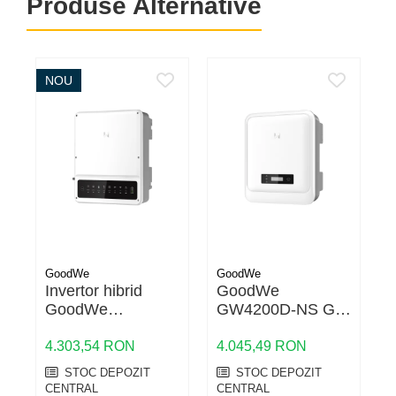
Produse Alternative
NOU
GoodWe
GoodWe
G
Invertor hibrid
GoodWe
GoodWe
GW4200D-NS G3
GW6000N-EH
– Invertor On-Grid
Plus+ 16A 6 kW |
Monofazat 4.2kW |
4.303,54 RON
4.045,49 RON
2
Backup, baterii HV,
Eficiență 97.8%
STOC DEPOZIT
STOC DEPOZIT
IP65
CENTRAL
CENTRAL
C