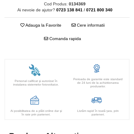
Cod Produs:
0134369
Ai nevoie de ajutor?
0723 138 841
/
0721 800 340
Adauga la Favorite
Cere informatii
Comanda rapida
Perioada de garantie este standard
Personal calificat şi autorizat în
de 24 luni de la achizitionarea
instalarea sistemelor fotovoltaice.
produselor.
Ai posibilitatea de a plăti online dar şi
Livrăm rapid în toată țara, prin
în rate prin parteneri.
parteneri.