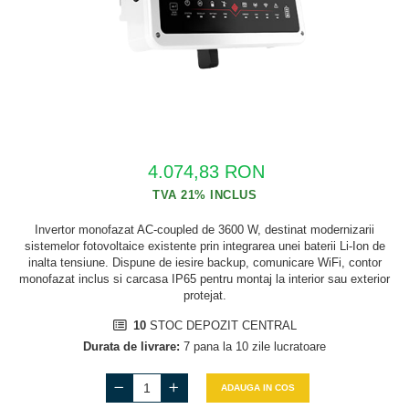
Cabluri semnalizare si control
Cabluri speciale
Conductori flexibili cupru
Conductori rigizi
Conductori rigizi cupru
Cabluri alarma
4.074,83 RON
Cabluri boxe
Cabluri semnalizare incendiu
Invertor monofazat AC-coupled de 3600 W, destinat modernizarii
sistemelor fotovoltaice existente prin integrarea unei baterii Li-Ion de
Cabluri semnalizare si control
inalta tensiune. Dispune de iesire backup, comunicare WiFi, contor
ecranate
monofazat inclus si carcasa IP65 pentru montaj la interior sau exterior
protejat.
10
STOC DEPOZIT CENTRAL
Durata de livrare:
7 pana la 10 zile lucratoare
ADAUGA IN COS