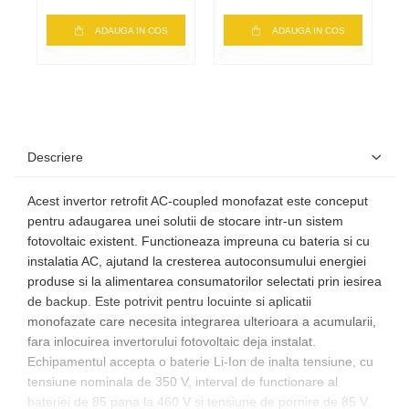
ADAUGA IN COS
ADAUGA IN COS
Descriere
Acest invertor retrofit AC-coupled monofazat este conceput
pentru adaugarea unei solutii de stocare intr-un sistem
fotovoltaic existent. Functioneaza impreuna cu bateria si cu
instalatia AC, ajutand la cresterea autoconsumului energiei
produse si la alimentarea consumatorilor selectati prin iesirea
de backup. Este potrivit pentru locuinte si aplicatii
monofazate care necesita integrarea ulterioara a acumularii,
fara inlocuirea invertorului fotovoltaic deja instalat.
Echipamentul accepta o baterie Li-Ion de inalta tensiune, cu
tensiune nominala de 350 V, interval de functionare al
bateriei de 85 pana la 460 V si tensiune de pornire de 85 V.