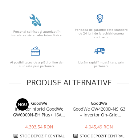
Perioada de garantie este standard
Personal calificat şi autorizat în
de 24 luni de la achizitionarea
instalarea sistemelor fotovoltaice.
produselor.
Ai posibilitatea de a plăti online dar
Livrăm rapid în toată țara, prin
şi în rate prin parteneri.
parteneri.
PRODUSE ALTERNATIVE
GoodWe
GoodWe
NOU
Invertor hibrid GoodWe
GoodWe GW4200D-NS G3
GW6000N-EH Plus+ 16A 6
– Invertor On-Grid
kW | Backup, baterii HV,
Monofazat 4.2kW |
IP65
Eficiență 97.8%
4.303,54 RON
4.045,49 RON
STOC DEPOZIT CENTRAL
STOC DEPOZIT CENTRAL