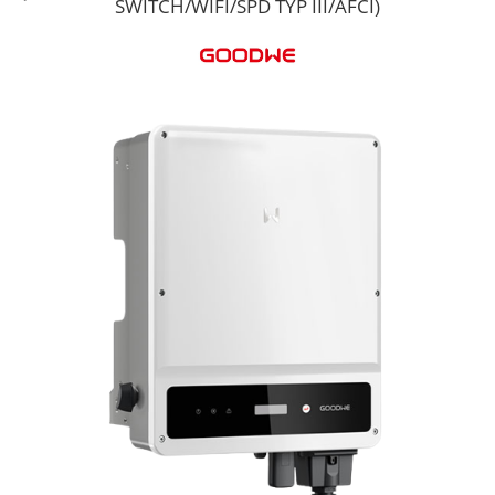
SWITCH/WIFI/SPD TYP III/AFCI)
Cabluri semnalizare si control
Cabluri speciale
Conductori flexibili cupru
Conductori rigizi
Conductori rigizi cupru
Cabluri alarma
Cabluri boxe
Cabluri semnalizare incendiu
Cabluri semnalizare si control
ecranate