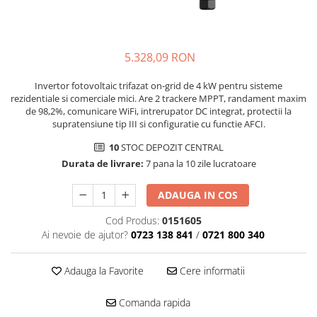
5.328,09 RON
Invertor fotovoltaic trifazat on-grid de 4 kW pentru sisteme
rezidentiale si comerciale mici. Are 2 trackere MPPT, randament maxim
de 98,2%, comunicare WiFi, intrerupator DC integrat, protectii la
supratensiune tip III si configuratie cu functie AFCI.
10
STOC DEPOZIT CENTRAL
Durata de livrare:
7 pana la 10 zile lucratoare
ADAUGA IN COS
Cod Produs:
0151605
Ai nevoie de ajutor?
0723 138 841
/
0721 800 340
Adauga la Favorite
Cere informatii
Comanda rapida