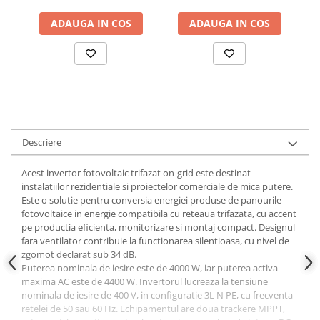
ADAUGA IN COS
ADAUGA IN COS
Descriere
Acest invertor fotovoltaic trifazat on-grid este destinat
instalatiilor rezidentiale si proiectelor comerciale de mica putere.
Este o solutie pentru conversia energiei produse de panourile
fotovoltaice in energie compatibila cu reteaua trifazata, cu accent
pe productia eficienta, monitorizare si montaj compact. Designul
fara ventilator contribuie la functionarea silentioasa, cu nivel de
zgomot declarat sub 34 dB.
Puterea nominala de iesire este de 4000 W, iar puterea activa
maxima AC este de 4400 W. Invertorul lucreaza la tensiune
nominala de iesire de 400 V, in configuratie 3L N PE, cu frecventa
retelei de 50 sau 60 Hz. Echipamentul are doua trackere MPPT,