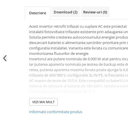
Conectica
Adaptoare
Download (2)
Review-uri
(0)
Descriere
Conectica IEC
Convertor DC-DC
Acest invertor retrofit trifazat cu cuplare AC este proiect
instalatii fotovoltaice trifazate existente prin adaugarea un
Dongle
Solutia permite cresterea autoconsumului energiei produse,
Meteocontrol
descarcarii bateriei si alimentarea sarcinilor prioritare prin
configuratia instalatiei. Varianta este livrata cu comunicare
Monitorizare
monitorizarea fluxurilor de energie.
Invertorul are putere nominala de 6.000 W atat pentru inca
Mufe si conectori
iar puterea aparenta nominala pe iesirea de backup este de
Power analyzer
retea, puterea aparenta maxima livrata poate ajunge la 6.6
trifazate de 400/380 V, configuratie 3L/N/PE, la frecventa 
Smart Meter
AC maxim de iesire de 10,5 A. Este compatibil cu baterii Li-
interval de tensiune al bateriei de 180-600 V, tensiune nom
Statii de reincarcare
maxim de incarcare/descarcare de 25 A.
Cabluri
Montajul se realizeaza pe perete, iar conexiunile sunt desti
Accesorii cabluri
trifazata, tabloul electric, contorul de energie si bateria de
VEZI MAI MULT
Comunicarea cu sistemul de management al bateriei se fac
Alte accesorii
Informatii conformitate produs
comunica prin RS485, iar monitorizarea poate fi realizata 
Folie avertizoare
conectarea cablurilor de putere si setarea modului de func
personal calificat, conform proiectului electric si instructi
LEA accesorii