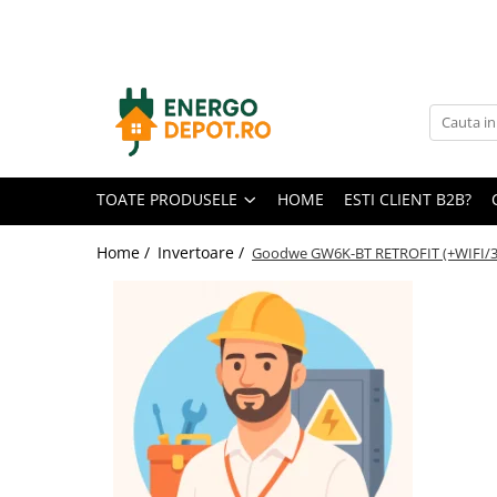
Toate Produsele
Panouri fotovoltaice
AIKO
Canadian Solar
TOATE PRODUSELE
HOME
ESTI CLIENT B2B?
Longi Solar
Optimizatoare panouri
Home /
Invertoare /
Goodwe GW6K-BT RETROFIT (+WIFI/
Victron Energy
Invertoare
Microinvertoare
Fronius
Accesorii Fronius
Invertoare Hibride Fronius
Invertoare On-Grid Fronius