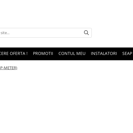
CERE OFERTA !
PROMOTII
CONTUL MEU
INSTALATORI
SEAP
3P-METER)