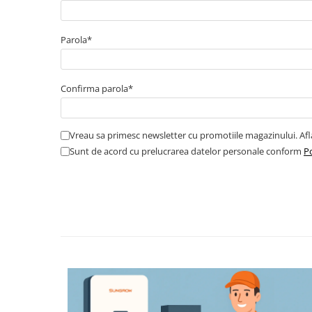
Cabluri boxe
Cabluri semnalizare incendiu
Parola*
Cabluri semnalizare si control
ecranate
Trasee electrice
Confirma parola*
Dulapuri metalice
Materiale instalatii si montaj
Vreau sa primesc newsletter cu promotiile magazinului. Af
Banda perforata
Sunt de acord cu prelucrarea datelor personale conform
Po
Catarame banda inox
Banda inox
Tablouri electrice
Tablouri plastic
Tablouri sigurante echipat DC/AC
Tuburi si Jgheaburi
Canal cablu
Canal cablu pardoseala