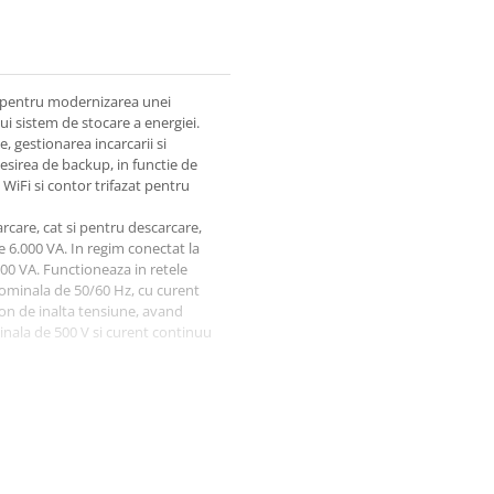
at pentru modernizarea unei
ui sistem de stocare a energiei.
 gestionarea incarcarii si
 iesirea de backup, in functie de
 WiFi si contor trifazat pentru
rcare, cat si pentru descarcare,
 6.000 VA. In regim conectat la
00 VA. Functioneaza in retele
nominala de 50/60 Hz, cu curent
Ion de inalta tensiune, avand
inala de 500 V si curent continuu
nate integrarii intre reteaua
 inalta tensiune compatibila.
e prin CAN sau RS485, contorul
prin WiFi sau LAN. Configurarea,
tionare trebuie efectuate de
unilor producatorului.