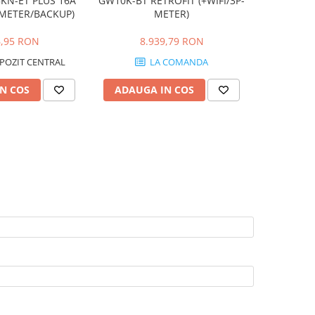
KN-ET PLUS 16A
GW10K-BT RETROFIT (+WIFI/3P-
Goodwe 
-METER/BACKUP)
METER)
11
6,95 RON
8.939,79 RON
POZIT CENTRAL
LA COMANDA
STOC
N COS
ADAUGA IN COS
ADAUG