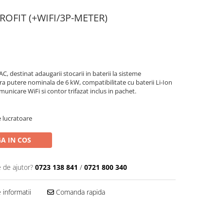
OFIT (+WIFI/3P-METER)
AC, destinat adaugarii stocarii in baterii la sisteme
era putere nominala de 6 kW, compatibilitate cu baterii Li-Ion
unicare WiFi si contor trifazat inclus in pachet.
e lucratoare
A IN COS
e de ajutor?
0723 138 841
/
0721 800 340
informatii
Comanda rapida