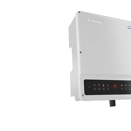
Acumulatori
BYD Battery
HVM
HVS
LVS
Deye
Enphase
FelicitySolar
Fronius Reserva
Fronius Reserva Pro
Huawei
Pylontech
H1
H2
HV
US