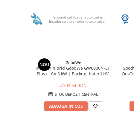
SMA
Distribuie
pe
Sungrow
Facebook
Personal calificat şi autorizat în
instalarea sistemelor fotovoltaice.
SBH
SBR battery
SBS
Accesorii stocare
Structura
Structura acoperis tigla
GoodWe
NOU
Invertor hibrid GoodWe GW6000N-EH
Good
Structura acoperis tabla
Plus+ 16A 6 kW | Backup, baterii HV,
On-Gr
IP65
Structura acoperis plat
4.303,54 RON
IBC
STOC DEPOZIT CENTRAL
IBC Top Fix 200
ADAUGA IN COS
K2-Systems GmbH
Accesorii
Backup Switch