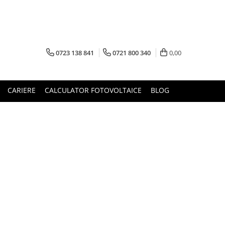
0723 138 841
0721 800 340
0,00
CARIERE
CALCULATOR FOTOVOLTAICE
BLOG