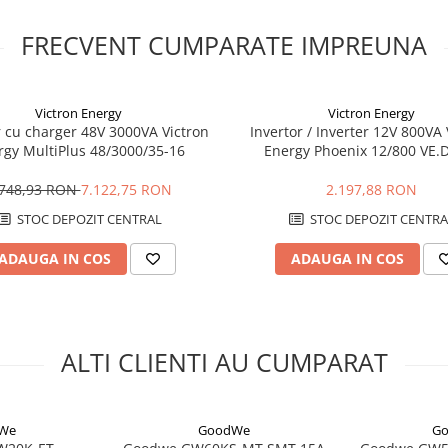
rotectie IP66, dimensiuni de 415
e este cuprinsa intre -35 si +60
FRECVENT CUMPARATE IMPREUNA
inea maxima de utilizare este
polaritatii bateriei, monitorizare
racurent, scurtcircuit si
i, dimensionarea bateriei, a
Victron Energy
Victron Energy
espunzator.
r cu charger 48V 3000VA Victron
Invertor / Inverter 12V 800VA 
rgy MultiPlus 48/3000/35-16
Energy Phoenix 12/800 VE.D
trofit?
Schuko*
onectate la retea, care urmeaza sa
.748,93 RON
7.122,75 RON
2.197,88 RON
e cuplare AC permite adaugarea
STOC DEPOZIT CENTRAL
STOC DEPOZIT CENTRA
.
erval de functionare de 180-600 V.
ADAUGA IN COS
ADAUGA IN COS
municare BMS trebuie verificate
W. Pe iesirea de backup, puterea
ica poate livra pana la 6.600 VA
ALTI CLIENTI AU CUMPARAT
entru masurarea energiei si
temul fotovoltaic si baterie.
We
GoodWe
G