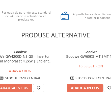
Perioada de garantie este standard
Ai posibilitatea de a plăti on
de 24 luni de la achizitionarea
în rate prin partener
produselor.
PRODUSE ALTERNATIVE
GoodWe
GoodWe
We GW4200D-NS G3 – Invertor
Goodwe GW60KS-MT SMT 
id Monofazat 4.2kW | Eficiență
97.8%
16.583,81 RON
4.045,49 RON
STOC DEPOZIT CENTRAL
STOC DEPOZIT CENTRA
ADAUGA IN COS
ADAUGA IN COS