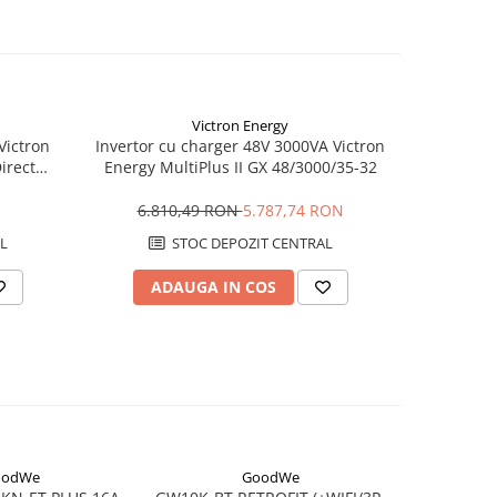
Victron Energy
Victron
Invertor cu charger 48V 3000VA Victron
Invertor 
irect
Energy MultiPlus II GX 48/3000/35-32
Energy Pho
6.810,49 RON
5.787,74 RON
L
STOC DEPOZIT CENTRAL
ADAUGA IN COS
AD
oodWe
GoodWe