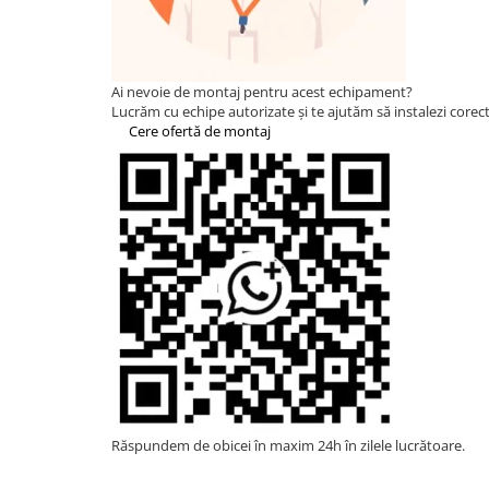
Statii de reincarcare Fronius
Goodwe
HUAWEI
Ai nevoie de montaj pentru acest echipament?
SMA
Lucrăm cu echipe autorizate și te ajutăm să instalezi corect 
Cere ofertă de montaj
Solis
Solplanet
Sungrow
Invertoare Hibrid Sungrow
Invertoare on-grid Sungrow
Statii de reincarcare Sungrow
Victron Energy
MPPT
Accesorii Victron
Acumulatori Victron
Invertor Hibrid - Off Grid
Răspundem de obicei în maxim 24h în zilele lucrătoare.
Statii de reincarcare Victron