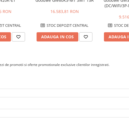
retelei?
W20K-ET
Goodwe GW60KS-MT SMT 15A
Goodwe GW5
. Puterea si durata de alimentare
(DC/WIFI/3P
ia sistemului si consumul
06 RON
16.583,81 RON
9.51
IT CENTRAL
STOC DEPOZIT CENTRAL
STOC DE
COS
ADAUGA IN COS
ADAUGA I
i de promotii si oferte promotionale exclusive clientilor inregistrati.