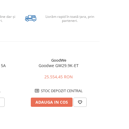
line dar şi
Livrăm rapid în toată țara, prin
i.
parteneri.
GoodWe
15A
Goodwe GW29.9K-ET
Goodw
25.554,45 RON
L
STOC DEPOZIT CENTRAL
ADAUGA IN COS
ADAU