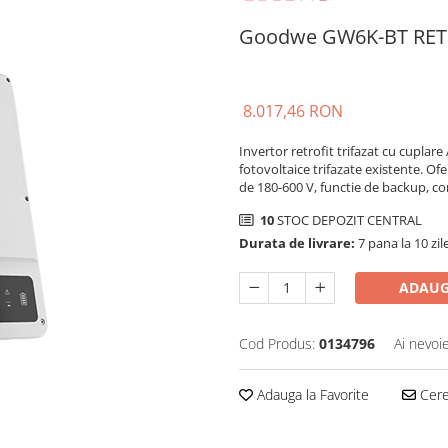
Goodwe GW6K-BT RETR
8.017,46 RON
Invertor retrofit trifazat cu cuplare 
fotovoltaice trifazate existente. Of
de 180-600 V, functie de backup, com
10
STOC DEPOZIT CENTRAL
Durata de livrare:
7 pana la 10 zil
ADAUG
Cod Produs:
0134796
Ai nevoi
Adauga la Favorite
Cere 