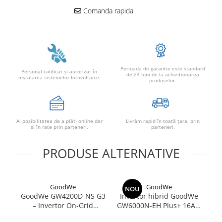
Comanda rapida
Perioada de garantie este standard
Personal calificat şi autorizat în
de 24 luni de la achizitionarea
instalarea sistemelor fotovoltaice.
produselor.
Ai posibilitatea de a plăti online dar
Livrăm rapid în toată țara, prin
şi în rate prin parteneri.
parteneri.
PRODUSE ALTERNATIVE
GoodWe
GoodWe
NOU
GoodWe GW4200D-NS G3
Invertor hibrid GoodWe
G
– Invertor On-Grid
GW6000N-EH Plus+ 16A 6
Monofazat 4.2kW |
kW | Backup, baterii HV,