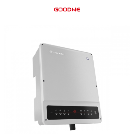
Cabluri semnalizare si control
Cabluri speciale
Conductori flexibili cupru
Conductori rigizi
Conductori rigizi cupru
Cabluri alarma
Cabluri boxe
Cabluri semnalizare incendiu
Cabluri semnalizare si control
ecranate