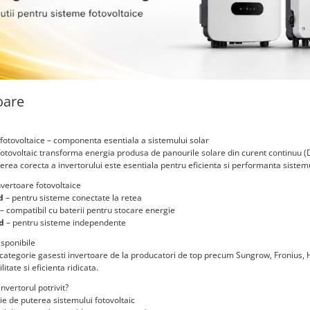
oare
 fotovoltaice – componenta esentiala a sistemului solar
fotovoltaic transforma energia produsa de panourile solare din curent continuu (DC) 
erea corecta a invertorului este esentiala pentru eficienta si performanta sistemu
nvertoare fotovoltaice
d
– pentru sisteme conectate la retea
– compatibil cu baterii pentru stocare energie
id
– pentru sisteme independente
isponibile
 categorie gasesti invertoare de la producatori de top precum Sungrow, Fronius,
litate si eficienta ridicata.
nvertorul potrivit?
tie de puterea sistemului fotovoltaic