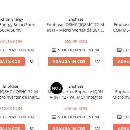
ictron Energy
Enphase
 Energy SmartShunt
Enphase IQ8MC (IQ8MC-72-M-
Enphase
500A/50mV
INT) – Microinverter de 384 W
COMMS-K
pentru Panouri Fotovoltaice
Zigbee p
de Înaltă Performanță
Ba
631,16 RON
668,88 RON
C DEPOZIT CENTRAL
STOC DEPOZIT CENTRAL
STO
A IN COS
ADAUGA IN COS
ADAU
Enphase
Enphase
NOU
IQ8HC (IQ8HC-72-M-
Microinvertor Enphase IQ9N-
Enphase
croinverter de inalta
A-INT 427 VA, MC4 integrat
Microinv
e pentru Panouri
97.5%, In
taice pana la 480 W
812,03 RON
826,66 RON
C DEPOZIT CENTRAL
STOC DEPOZIT CENTRAL
STO
A IN COS
ADAUGA IN COS
ADAU