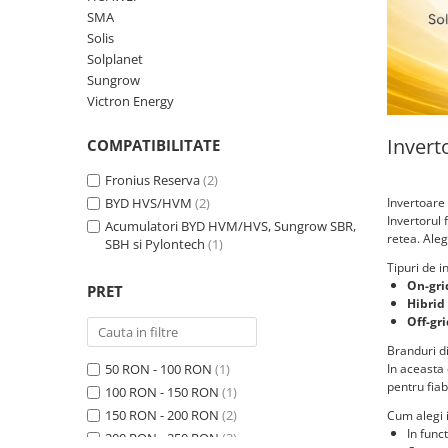
SMA
HUAWEI
Solis
SMA
Solplanet
Sungrow
Solis
Victron Energy
Solplanet
Invert
COMPATIBILITATE
Sungrow
Victron Energy
Fronius Reserva
(2)
BYD HVS/HVM
(2)
Invertoare
Acumulatori
Invertorul 
Acumulatori BYD HVM/HVS, Sungrow SBR,
BYD Battery
retea. Aleg
SBH si Pylontech
(1)
HVM
Tipuri de i
On-gri
HVS
PRET
Hibrid
LVS
Off-gr
Deye
Branduri d
50 RON - 100 RON
(1)
In aceasta
Enphase
pentru fiabi
100 RON - 150 RON
(1)
FelicitySolar
150 RON - 200 RON
(2)
Cum alegi i
In func
Fronius Reserva
200 RON - 250 RON
(3)