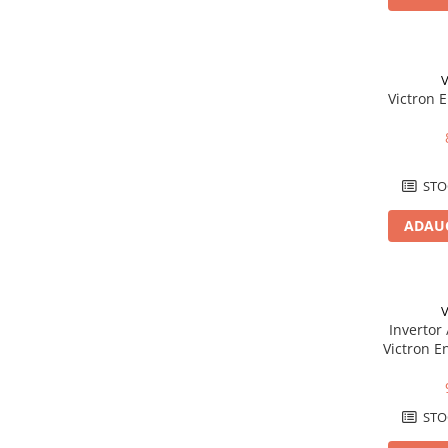
Catarame banda inox
Banda inox
Tablouri electrice
V
Victron 
Tablouri plastic
Tablouri sigurante echipat DC/AC
Tuburi si Jgheaburi
Canal cablu
STO
Canal cablu pardoseala
ADAUG
Canal cablu perforat
Cutie ABS
Cutie ABS modulara
V
Doze
Invertor
Victron E
Doze aparat
VE.Dir
Jgheaburi
Jgheab metalic perforat
STO
Jgheab tip sarma