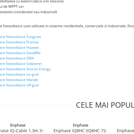
bilitatea cu baterii (daca vrei stocare)
l de MPPT-uri
stalatiei (rezidential sau industrial)
e fotovoltaice sunt utilizate in sisteme rezidentiale, comerciale si industriale, f
are fotovoltaice Sungrow
are fotovoltaice Fronius
are fotovoltaice Huawei
oare fotovoltaice GoodWe
are fotovoltaice SMA
are fotovoltaice Solplanet
are fotovoltaice Victron Energy
are fotovoltaice on-grid
are fotovoltaice hibride
are fotovoltaice off-grid
CELE MAI POPU
Enphase
Enphase
ase IQ-Cable 1,3m 3~
Enphase IQ8HC (IQ8HC-72-
Enphase