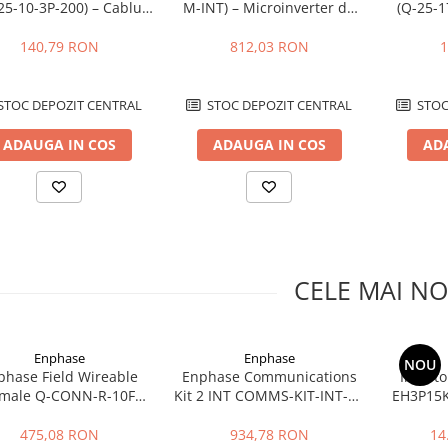
25-10-3P-200) – Cablu
M-INT) – Microinverter de
(Q-25-1
Trifazat pentru
inalta Putere pentru
Trifa
oinvertoare Enphase IQ
Panouri Fotovoltaice pana la
Preas
140,79 RON
812,03 RON
1
480 W
Microinv
STOC DEPOZIT CENTRAL
STOC DEPOZIT CENTRAL
STOC
ADAUGA IN COS
ADAUGA IN COS
AD
CELE MAI NO
Enphase
Enphase
NOU
phase Field Wireable
Enphase Communications
Inverto
male Q-CONN-R-10F
Kit 2 INT COMMS-KIT-INT-02
EH3P15K
pentru IQ Cable 1~
pentru IQ Battery 5P
trifaza
sto
475,08 RON
934,78 RON
14