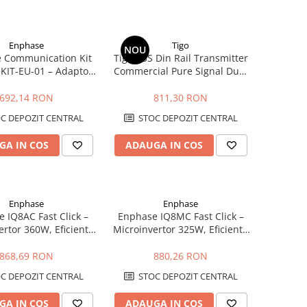
Enphase
Tigo
NOU
 Communication Kit
Tigo RSS Din Rail Transmitter
IT-EU-01 – Adaptor
Commercial Pure Signal Dual
entru IQ Gateway si
Core 300A
terii Encharge
692,14 RON
811,30 RON
C DEPOZIT CENTRAL
STOC DEPOZIT CENTRAL
GA IN COS
ADAUGA IN COS
Enphase
Enphase
 IQ8AC Fast Click –
Enphase IQ8MC Fast Click –
ertor 360W, Eficienta
Microinvertor 325W, Eficienta
stalare Rapida Plug &
97.5%, Montaj Rapid Plug &
Play
Play
868,69 RON
880,26 RON
C DEPOZIT CENTRAL
STOC DEPOZIT CENTRAL
GA IN COS
ADAUGA IN COS