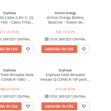
Enphase
Victron Energy
IQ-Cable 2,3m 3~ (Q-
Victron Energy Battery
160) – Cablu Trifazat
Balancer - Sistem de
ctori Preasamblati
echilibrare baterii
 Microinvertoarele
207,28 RON
306,74 RON
Enphase IQ
C DEPOZIT CENTRAL
STOC DEPOZIT CENTRAL
GA IN COS
ADAUGA IN COS
Enphase
Enphase
Field Wireable Male
Enphase Field Wireable
Q-CONN-R-10M) –
Female Q-CONN-R-10F pentru
tor AC Monofazat
IQ Cable 1~
Sisteme Enphase IQ
388,64 RON
475,08 RON
C DEPOZIT CENTRAL
STOC DEPOZIT CENTRAL
GA IN COS
ADAUGA IN COS