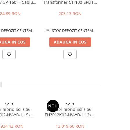
7-3P-160) – Cablu
Transformer CT-100-SPLIT –
RELAY-
zat cu Conectori
Transformator curent split-
amblati pentru
core pentru monitorizare
84,89 RON
203,13 RON
947,
ertoarele Enphase
energie
IQ
 DEPOZIT CENTRAL
STOC DEPOZIT CENTRAL
STOC DEP
AUGA IN COS
ADAUGA IN COS
ADAUGA
I
Solis
Solis
S
NOU
NOU
r hibrid Solis S6-
Invertor hibrid Solis S6-
Invertor hib
02-NV-YD-L 15kW
EH3P12K02-NV-YD-L 12kW
EH3P10K02-
t, 48V, backup si
trifazat, 48V, backup si
trifazat, 4
care energie
stocare energie
stocare
.934,43 RON
13.019,60 RON
12.488