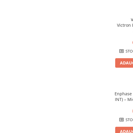
Cabluri medie tensiune aluminiu
Cabluri optice
Cabluri semnalizare si control
V
Victron
Cabluri speciale
Conductori flexibili cupru
Conductori rigizi
STO
Conductori rigizi cupru
Cabluri alarma
ADAUG
Cabluri boxe
Cabluri semnalizare incendiu
Cabluri semnalizare si control
Enphase 
ecranate
INT) – Mi
Trasee electrice
Puter
Fotovol
Dulapuri metalice
STO
Materiale instalatii si montaj
Banda perforata
ADAUG