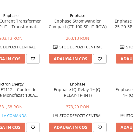
Enphase
Enphase
Current Transformer
Enphase Stromwandler
Enphase 
PLIT – Transformator
Compact (CT-100-SPLIT-ROW)
25-20-3P-
 split-core pentru
cu Cone
torizare energie
pentru
203,13 RON
203,13 RON
C DEPOZIT CENTRAL
STOC DEPOZIT CENTRAL
STO
A IN COS
ADAUGA IN COS
ADAU
ictron Energy
Enphase
 ET112 – Contor de
Enphase IQ-Relay 1~ (Q-
Enphase 
e Monofazat 100A
RELAY-1P-INT)
1~ (
steme Fotovoltaice și
Conec
ESS
pentru 
331,58 RON
373,29 RON
LA COMANDA
STOC DEPOZIT CENTRAL
STO
A IN COS
ADAUGA IN COS
ADAU