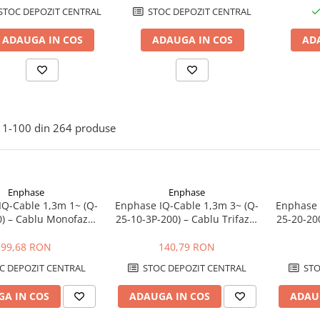
STOC DEPOZIT CENTRAL
STOC DEPOZIT CENTRAL
ADAUGA IN COS
ADAUGA IN COS
AD
1-
100
din
264
produse
Enphase
Enphase
IQ-Cable 1,3m 1~ (Q-
Enphase IQ-Cable 1,3m 3~ (Q-
Enphase 
0) – Cablu Monofazat
25-10-3P-200) – Cablu Trifazat
25-20-20
ctori Preasamblati
pentru Microinvertoare
cu 20
 Microinvertoarele
Enphase IQ
Microinv
99,68 RON
140,79 RON
Enphase IQ
C DEPOZIT CENTRAL
STOC DEPOZIT CENTRAL
STO
A IN COS
ADAUGA IN COS
ADAU