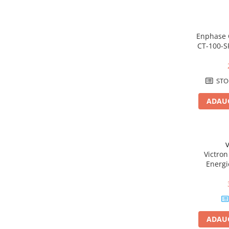
Cabluri aluminiu armat
Cabluri aluminiu coaxial
Enphase 
bransament
CT-100-S
Cabluri aluminiu nearmat
curent
moni
Cabluri aluminiu tip Enel
Cabluri aluminiu torsadat/aerian
STO
Cabluri energie joasa tensiune -
ADAUG
cupru
Cabluri cupru armat
Cabluri cupru coaxial bransament
Cabluri cupru flexibil
V
Victron
Cabluri cupru nearmat
Energi
Cabluri cupru rezistente la foc
pentru Si
Cabluri flexibile
Cabluri flexibile plate
Cabluri medie tensiune
ADAUG