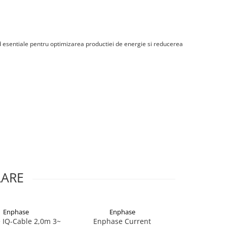
iind esentiale pentru optimizarea productiei de energie si reducerea
LARE
Enphase
Enphase
Enp
 IQ-Cable 2,0m 3~
Enphase Current
Enphase IQ-