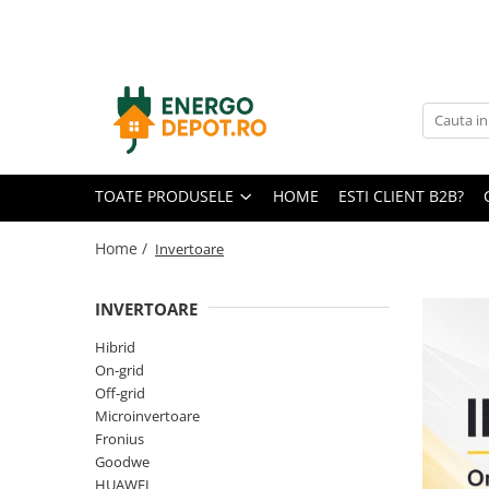
Toate Produsele
Panouri fotovoltaice
AIKO
Canadian Solar
TOATE PRODUSELE
HOME
ESTI CLIENT B2B?
Longi Solar
Optimizatoare panouri
Home /
Invertoare
Invertoare
INVERTOARE
Hibrid
On-grid
Hibrid
On-grid
Off-grid
Off-grid
Microinvertoare
Microinvertoare
Fronius
Fronius
Goodwe
Goodwe
HUAWEI