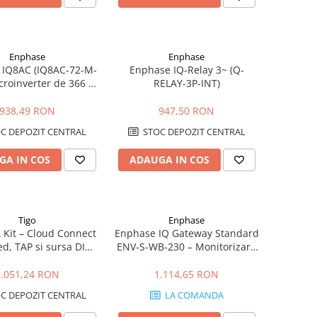
Enphase
Enphase
 IQ8AC (IQ8AC-72-M-
Enphase IQ-Relay 3~ (Q-
icroinverter de 366 W
RELAY-3P-INT)
Panouri Fotovoltaice
Înaltă Eficiență
938,49 RON
947,50 RON
C DEPOZIT CENTRAL
STOC DEPOZIT CENTRAL
GA IN COS
ADAUGA IN COS
Tigo
Enphase
 Kit – Cloud Connect
Enphase IQ Gateway Standard
d, TAP si sursa DIN
ENV-S-WB-230 – Monitorizare
 monitorizare TS4
si Control Sisteme Fotovoltaice
cu Microinvertoare
1.051,24 RON
1.114,65 RON
C DEPOZIT CENTRAL
LA COMANDA