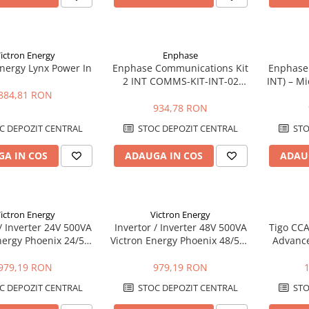
ictron Energy
Enphase
Energy Lynx Power In
Enphase Communications Kit
Enphase
2 INT COMMS-KIT-INT-02
INT) – M
pentru IQ Battery 5P
pentru 
884,81 RON
de 
934,78 RON
C DEPOZIT CENTRAL
STOC DEPOZIT CENTRAL
STO
A IN COS
ADAUGA IN COS
ADAU
ictron Energy
Victron Energy
 / Inverter 24V 500VA
Invertor / Inverter 48V 500VA
Tigo CCA
nergy Phoenix 24/500
Victron Energy Phoenix 48/500
Advance
ect Schuko Victron
VE.Direct Schuko
pentru
Energy
979,19 RON
979,19 RON
C DEPOZIT CENTRAL
STOC DEPOZIT CENTRAL
STO