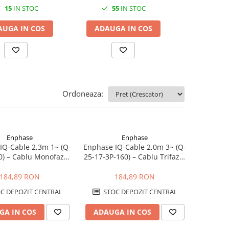
15
IN STOC
55
IN STOC
20
AUGA IN COS
ADAUGA IN COS
ADAUGA
Ordoneaza:
Enphase
Enphase
IQ-Cable 2,3m 1~ (Q-
Enphase IQ-Cable 2,0m 3~ (Q-
0) – Cablu Monofazat
25-17-3P-160) – Cablu Trifazat
 Conectori pentru
cu Conectori Preasamblati
ertoarele Enphase IQ
pentru Microinvertoarele
184,89 RON
184,89 RON
Enphase IQ
C DEPOZIT CENTRAL
STOC DEPOZIT CENTRAL
GA IN COS
ADAUGA IN COS