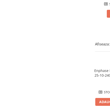
5000 VA
(1)
Power analyzer
27 kW
(1)
Smart Meter
3000 VA
(1)
6 kw
(1)
Statii de reincarcare
2000 VA
(1)
Cabluri
325W
(1)
Accesorii cabluri
4600 VA
(1)
Alte accesorii
760W
(2)
Afiseaza:
15KW
(2)
Folie avertizoare
LEA accesorii
Papuci si mufe
Cablu solar
Enphase 
Cabluri coaxiale TV
25-10-24
cu Cone
Cabluri curenti slabi
pentru
Cabluri date
STO
Cabluri Electrice
ADAUG
Cabluri energie joasa tensiune -
aluminiu