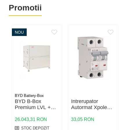
Promotii
NOU
BYD Battery-Box
BYD B-Box
Intrerupator
M
Premium LVL +
Autormat Xpole
baterie
Home 10A 2P C
1
4.5kA HL-C10/2
26.043,31 RON
33,05 RON
1
STOC DEPOZIT