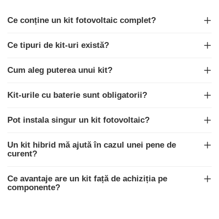
Cabluri semnalizare si control
Ce conține un kit fotovoltaic complet?
Cabluri speciale
Conductori flexibili cupru
Ce tipuri de kit-uri există?
Conductori rigizi
Cum aleg puterea unui kit?
Conductori rigizi cupru
Cabluri alarma
Kit-urile cu baterie sunt obligatorii?
Cabluri boxe
Pot instala singur un kit fotovoltaic?
Cabluri semnalizare incendiu
Cabluri semnalizare si control
Un kit hibrid mă ajută în cazul unei pene de
ecranate
curent?
Ce avantaje are un kit față de achiziția pe
componente?