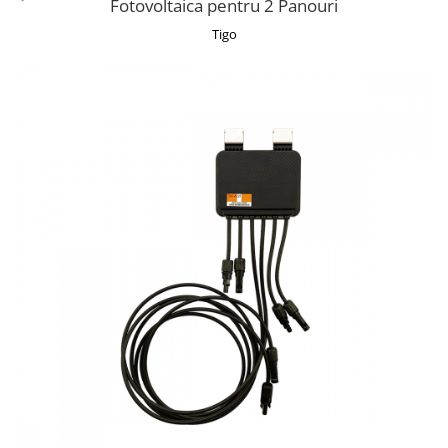
Fotovoltaica pentru 2 Panouri
Cabluri semnalizare si control
Tigo
Cabluri speciale
Conductori flexibili cupru
Conductori rigizi
Conductori rigizi cupru
Cabluri alarma
Cabluri boxe
Cabluri semnalizare incendiu
Cabluri semnalizare si control
ecranate