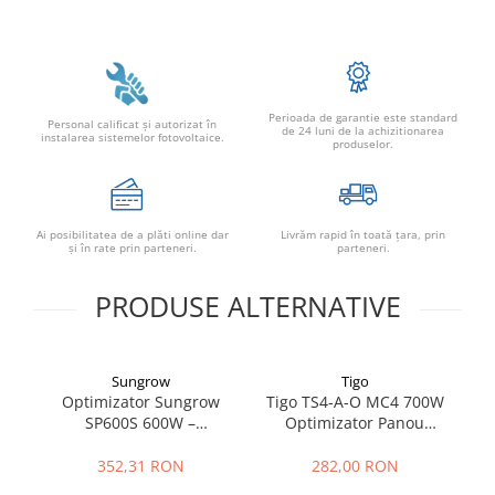
Perioada de garantie este standard
Personal calificat şi autorizat în
de 24 luni de la achizitionarea
instalarea sistemelor fotovoltaice.
produselor.
Ai posibilitatea de a plăti online dar
Livrăm rapid în toată țara, prin
şi în rate prin parteneri.
parteneri.
PRODUSE ALTERNATIVE
Sungrow
Tigo
Optimizator Sungrow
Tigo TS4-A-O MC4 700W
T
SP600S 600W –
Optimizator Panou
Compatibil cu Invertor RS
Fotovoltaic
& RT-P2
352,31 RON
282,00 RON