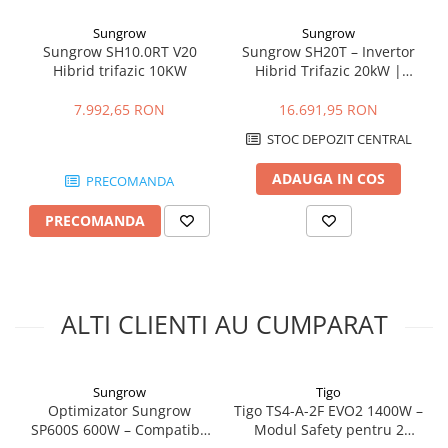
Aplicatie
2 module fotovoltaice
Sungrow
Sungrow
Tensiune maxima sistem
1000V DC
Sungrow SH10.0RT V20
Sungrow SH20T – Invertor
Hibrid trifazic 10KW
Hibrid Trifazic 20kW |
Putere maxima intrare
1000W
Depozitul de Fotovoltaice
7.992,65 RON
16.691,95 RON
Tip conector
MC4
STOC DEPOZIT CENTRAL
Inaltime
140 mm
ADAUGA IN COS
PRECOMANDA
Adancime
23 mm
Greutate
PRECOMANDA
590 g
Functii
Safety / Rapid Shutdown
Optimizare
Nu
ALTI CLIENTI AU CUMPARAT
Monitorizare
Nu
Avantaje principale
Sungrow
Tigo
Optimizator Sungrow
Tigo TS4-A-2F EVO2 1400W –
Siguranta crescuta pentru
SP600S 600W – Compatibil
Modul Safety pentru 2