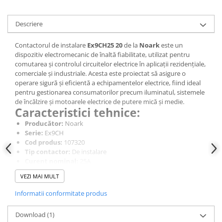
Descriere
Contactorul de instalare
Ex9CH25 20
de la
Noark
este un
dispozitiv electromecanic de înaltă fiabilitate, utilizat pentru
comutarea și controlul circuitelor electrice în aplicații rezidențiale,
comerciale și industriale. Acesta este proiectat să asigure o
operare sigură și eficientă a echipamentelor electrice, fiind ideal
pentru gestionarea consumatorilor precum iluminatul, sistemele
de încălzire și motoarele electrice de putere mică și medie.
Caracteristici tehnice:
Producător:
Noark
Serie:
Ex9CH
Cod produs:
107320
Tip contactor:
De instalare
Curent nominal:
25A
Configurație contacte:
2 contacte NO (Normal Deschis)
VEZI MAI MULT
Tensiune de comandă:
230V AC
Frecvență:
50/60 Hz
Informatii conformitate produs
Durată de viață mecanică:
Până la 1.000.000 de operațiuni
Durată de viață electrică:
Până la 100.000 de operațiuni
Download (1)
Montaj:
Pe șină DIN (35 mm)