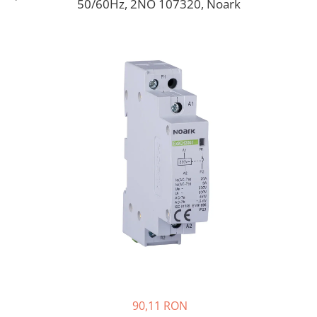
50/60Hz, 2NO 107320, Noark
Cabluri semnalizare si control
Cabluri speciale
Conductori flexibili cupru
Conductori rigizi
Conductori rigizi cupru
Cabluri alarma
Cabluri boxe
Cabluri semnalizare incendiu
Cabluri semnalizare si control
ecranate
90,11 RON