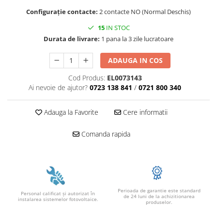
Configurație contacte:
2 contacte NO (Normal Deschis)
15
IN STOC
Durata de livrare:
1 pana la 3 zile lucratoare
ADAUGA IN COS
Cod Produs:
EL0073143
Ai nevoie de ajutor?
0723 138 841
/
0721 800 340
Adauga la Favorite
Cere informatii
Comanda rapida
Perioada de garantie este standard
Personal calificat şi autorizat în
de 24 luni de la achizitionarea
instalarea sistemelor fotovoltaice.
produselor.