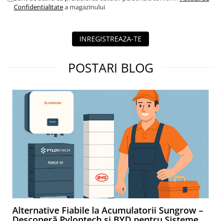
Confidentialitate
a magazinului
INREGISTREAZA-TE
POSTARI BLOG
Alternative Fiabile la Acumulatorii Sungrow –
Descoperă Pylontech și BYD pentru Sisteme