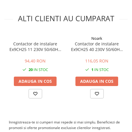
echilibru perfect între siguranță, fiabilitate și eficiență energetică.
Cu un design compact și performanță ridicată, acest contactor
este alegerea perfectă pentru instalații moderne și sustenabile.
ALTI CLIENTI AU CUMPARAT
Noark
Contactor de instalare
Contactor de instalare
Ex9CH25 11 230V 50/60Hz,
Ex9CH25 40 230V 50/60Hz,
107322, Noark
102412, Noark
94,40 RON
116,05 RON
20
IN STOC
1
IN STOC
ADAUGA IN COS
ADAUGA IN COS
Inregistreaza-te si cumperi mai repede si mai simplu. Beneficiezi de
promotii si oferte promotionale exclusive clientilor inregistrati.