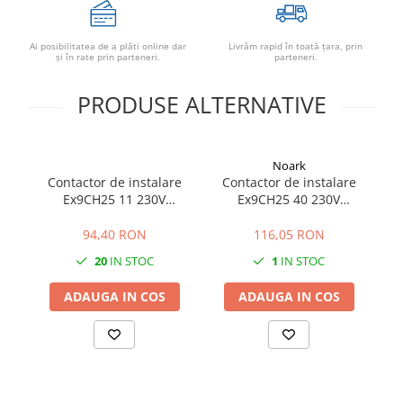
Ai posibilitatea de a plăti online dar
Livrăm rapid în toată țara, prin
şi în rate prin parteneri.
parteneri.
PRODUSE ALTERNATIVE
Noark
Contactor de instalare
Contactor de instalare
Ex9CH25 11 230V
Ex9CH25 40 230V
50/60Hz, 107322, Noark
50/60Hz, 102412, Noark
94,40 RON
116,05 RON
20
IN STOC
1
IN STOC
ADAUGA IN COS
ADAUGA IN COS