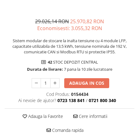
29.026,14 RON
25.970,82 RON
Economisesti:
3.055,32
RON
Sistem modular de stocare la inalta tensiune cu 4 module LFP,
capacitate utilizabila de 13.5 kWh, tensiune nominala de 192 V,
comunicatie CAN si Modbus RTU si protectie IP55.
42
STOC DEPOZIT CENTRAL
Durata de livrare:
7 pana la 10 zile lucratoare
ADAUGA IN COS
Cod Produs:
0154434
Ai nevoie de ajutor?
0723 138 841
/
0721 800 340
Adauga la Favorite
Cere informatii
Comanda rapida