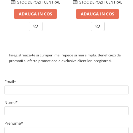
STOC DEPOZIT CENTRAL
STOC DEPOZIT CENTRAL
comunicatie.
Poate fi montat de utilizator?
ADAUGA IN COS
ADAUGA IN COS
Nu. Sistemul functioneaza la inalta tensiune DC si trebuie instalat,
conectat si pus in functiune numai de personal calificat, cu
respectarea instructiunilor producatorului si a normelor locale.
Inregistreaza-te si cumperi mai repede si mai simplu. Beneficiezi de
promotii si oferte promotionale exclusive clientilor inregistrati.
Email*
Nume*
Prenume*