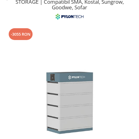
STORAGE | Compatibil SMA, Kostal, Sungrow,
Cabluri semnalizare si control
Goodwe, Sofar
Cabluri speciale
Conductori flexibili cupru
-3055 RON
Conductori rigizi
Conductori rigizi cupru
Cabluri alarma
Cabluri boxe
Cabluri semnalizare incendiu
Cabluri semnalizare si control
ecranate