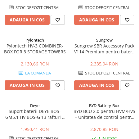
Cabluri medie tensiune aluminiu
STOC DEPOZIT CENTRAL
STOC DEPOZIT CENTRAL
Cabluri optice
Cabluri semnalizare si control
ADAUGA IN COS
ADAUGA IN COS
Cabluri speciale
Conductori flexibili cupru
Pylontech
Sungrow
Pylontech HV-3 COMBINER-
Sungrow SBR Accessory Pack
Conductori rigizi
BOX FOR 3 STORAGE TOWERS
V114 Premium pentru baterii
Conductori rigizi cupru
SBR HV
2.130,66 RON
2.335,94 RON
Cabluri alarma
LA COMANDA
STOC DEPOZIT CENTRAL
Cabluri boxe
Cabluri semnalizare incendiu
ADAUGA IN COS
ADAUGA IN COS
Cabluri semnalizare si control
ecranate
Deye
BYD Battery-Box
Trasee electrice
Suport baterii DEYE BOS-
BYD BCU 2.0 pentru HVM/HVS
GM5.1 HV BOS-G 13 rafturi |
– Unitatea de control pentru
Dulapuri metalice
Rack stocare energie
bateriile BYD Premium
Materiale instalatii si montaj
1.950,41 RON
2.870,85 RON
Banda perforata
STOC DEPOZIT CENTRAL
1
IN STOC