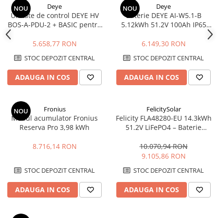
Lanterne
Deye
Deye
NOU
NOU
Unitate de control DEYE HV
Baterie DEYE AI-W5.1-B
Stalpi de iluminat
BOS-A-PDU-2 + BASIC pentru
5.12kWh 51.2V 100Ah IP65
Stalpi retele electrice
baterii BOS-A 7.68 kWh
LiFePO4
Scule de mana si unelte
5.658,77 RON
6.149,30 RON
Sisteme de incalzire
STOC DEPOZIT CENTRAL
STOC DEPOZIT CENTRAL
Automatizari
ADAUGA IN COS
ADAUGA IN COS
Montaj
Lichidare de stoc B2B
Fronius
FelicitySolar
NOU
Modul acumulator Fronius
Felicity FLA48280-EU 14.3kWh
Reserva Pro 3,98 kWh
51.2V LiFePO4 – Baterie
Stocare LV, 6000+ cicluri,
Scalabilă
8.716,14 RON
10.070,94 RON
9.105,86 RON
STOC DEPOZIT CENTRAL
STOC DEPOZIT CENTRAL
ADAUGA IN COS
ADAUGA IN COS