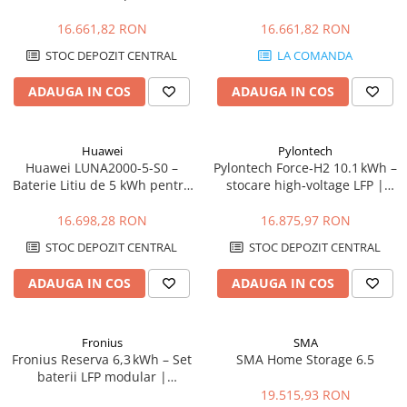
Microinvertoare, Backup
1F/3F pentru Microinvertoare,
Ready
Backup Ready
16.661,82 RON
16.661,82 RON
STOC DEPOZIT CENTRAL
LA COMANDA
ADAUGA IN COS
ADAUGA IN COS
Huawei
Pylontech
Huawei LUNA2000-5-S0 –
Pylontech Force‑H2 10.1 kWh –
Baterie Litiu de 5 kWh pentru
stocare high‑voltage LFP |
Sisteme Fotovoltaice
Compatibil SMA, Kostal,
Sungrow, Goodwe, Sofar
16.698,28 RON
16.875,97 RON
STOC DEPOZIT CENTRAL
STOC DEPOZIT CENTRAL
ADAUGA IN COS
ADAUGA IN COS
Fronius
SMA
Fronius Reserva 6,3 kWh – Set
SMA Home Storage 6.5
baterii LFP modular |
DC‑coupled, IP65, 10 ani
19.515,93 RON