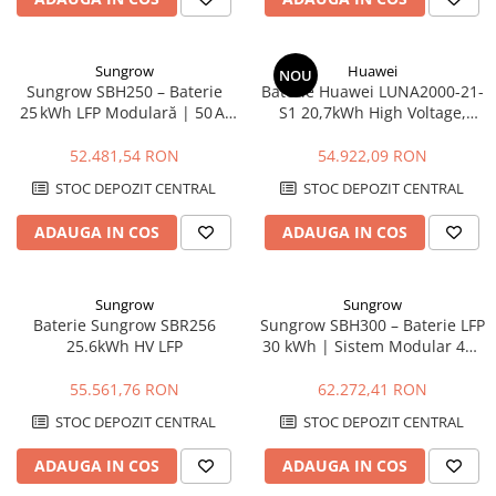
Sungrow
Huawei
NOU
Sungrow SBH250 – Baterie
Baterie Huawei LUNA2000-21-
25 kWh LFP Modulară | 50 A,
S1 20,7kWh High Voltage,
IP55, Garanție 10 Ani
LiFePO4, DoD 100%, 600V
52.481,54 RON
54.922,09 RON
STOC DEPOZIT CENTRAL
STOC DEPOZIT CENTRAL
ADAUGA IN COS
ADAUGA IN COS
Sungrow
Sungrow
Baterie Sungrow SBR256
Sungrow SBH300 – Baterie LFP
25.6kWh HV LFP
30 kWh | Sistem Modular 48V
cu BMS Integrat
55.561,76 RON
62.272,41 RON
STOC DEPOZIT CENTRAL
STOC DEPOZIT CENTRAL
ADAUGA IN COS
ADAUGA IN COS