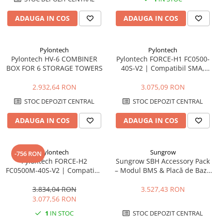
Catarame banda inox
ADAUGA IN COS
ADAUGA IN COS
Banda inox
Tablouri electrice
Tablouri plastic
Pylontech
Pylontech
Pylontech HV-6 COMBINER
Pylontech FORCE-H1 FC0500-
Tablouri sigurante echipat DC/AC
BOX FOR 6 STORAGE TOWERS
40S-V2 | Compatibil SMA,
Tuburi si Jgheaburi
Kostal, Sungrow, Goodwe,
Sofar
2.932,64 RON
3.075,09 RON
Canal cablu
STOC DEPOZIT CENTRAL
STOC DEPOZIT CENTRAL
Canal cablu pardoseala
Canal cablu perforat
ADAUGA IN COS
ADAUGA IN COS
Cutie ABS
Cutie ABS modulara
Pylontech
Sungrow
-756 RON
Doze
Pylontech FORCE-H2
Sungrow SBH Accessory Pack
FC0500M-40S-V2 | Compatibil
– Modul BMS & Placă de Bază
Doze aparat
SMA, Kostal, Sungrow,
pentru Sistemele de Baterii
Jgheaburi
Goodwe, Sofar
SBH
3.834,04 RON
3.527,43 RON
3.077,56 RON
Jgheab metalic perforat
Jgheab tip sarma
1
IN STOC
STOC DEPOZIT CENTRAL