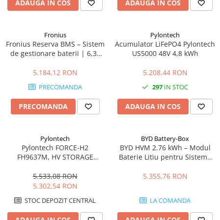
ADAUGA IN COS
ADAUGA IN COS
Echipamente de impamantare
Electrozi impamantare
Fronius
Pylontech
Piesa separatie
Fronius Reserva BMS – Sistem
Acumulator LiFePO4 Pylontech
de gestionare baterii | 6,3–
US5000 48V 4,8 kWh
Platbanda
15,8 kWh, compatibil GEN24
Intrerupatoare automate
5.184,12 RON
5.208,44 RON
AFDD
PRECOMANDA
297
IN STOC
Intrerupatoare automate de putere
PRECOMANDA
ADAUGA IN COS
Intrerupatoare automate
diferentiale
Intrerupatoare automate modulare
Pylontech
BYD Battery-Box
Separator sarcina
Pylontech FORCE-H2
BYD HVM 2.76 kWh – Modul
Relee
FH9637M, HV STORAGE
Baterie Litiu pentru Sisteme
MODULE | Compatibil SMA,
Fotovoltaice
Releu monitorizare tensiune
Kostal, Sungrow, Goodwe,
5.533,08 RON
5.355,76 RON
Separator fuzibil
Sofar
5.302,54 RON
Separator fuzibil aplicatii
STOC DEPOZIT CENTRAL
LA COMANDA
fotovoltaice
ADAUGA IN COS
ADAUGA IN COS