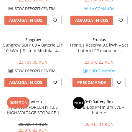
STOC DEPOZIT CENTRAL
LA COMANDA
ADAUGA IN COS
ADAUGA IN COS
Sungrow
Fronius
Sungrow SBH100 – Baterie LFP
Fronius Reserva 9,5 kWh – Set
10 kWh | Sistem Modular 48V
baterii LFP modular |
cu BMS Integrat
DC‑coupled, IP65, 10 ani
garanție
23.109,05 RON
23.816,22 RON
STOC DEPOZIT CENTRAL
PRECOMANDA
ADAUGA IN COS
PRECOMANDA
Pylontech
BYD Battery-Box
-3055 RON
NOU
Pylontech FORCE-H1 13.5
BYD B-Box Premium LVL +
HIGH-VOLTAGE STORAGE |
baterie
Compatibil SMA, Kostal,
Sungrow, Goodwe, Sofar
29.026,14 RON
26.043,31 RON
25.970,82 RON