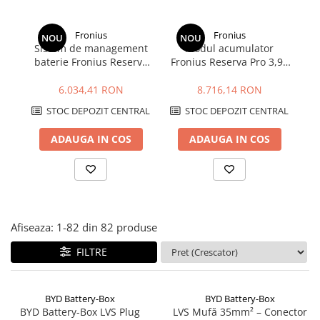
Structura acoperis plat
Fronius
Fronius
IBC
NOU
NOU
Sistem de management
Modul acumulator
IBC Top Fix 200
baterie Fronius Reserva
Fronius Reserva Pro 3,98
Py
Pro BMS
kWh
K2-Systems GmbH
6.034,41 RON
8.716,14 RON
Accesorii
STOC DEPOZIT CENTRAL
STOC DEPOZIT CENTRAL
Backup Switch
ADAUGA IN COS
ADAUGA IN COS
Conectica
Adaptoare
Conectica IEC
Convertor DC-DC
Dongle
Afiseaza:
1-
82
din
82
produse
Meteocontrol
FILTRE
Monitorizare
MPPT
BYD Battery-Box
BYD Battery-Box
BYD Battery-Box LVS Plug
LVS Mufă 35mm² – Conector
Mufe si conectori