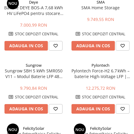
Deye
SMA
NOU
Baterie DEYE BOS-A 7,68 kWh
SMA Home Storage
HV LiFePO4 pentru stocare
energie
9.749,55 RON
7.000,99 RON
STOC DEPOZIT CENTRAL
STOC DEPOZIT CENTRAL
ADAUGA IN COS
ADAUGA IN COS
Sungrow
Pylontech
Sungrow SBH 5 kWh SMR050
Pylontech Force‑H2 6.7 kWh –
V11 – Modul Baterie LFP 48V
baterie High‑Voltage LFP |
Expandabil | Compatibil SH-
Compatibil SMA, Kostal,
RS/RT
Sungrow, Goodwe, Sofar
9.790,84 RON
12.275,72 RON
STOC DEPOZIT CENTRAL
STOC DEPOZIT CENTRAL
ADAUGA IN COS
ADAUGA IN COS
FelicitySolar
FelicitySolar
NOU
NOU
Baterie fotovoltaica Felicity
Baterie fotovoltaica Felicity