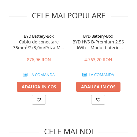
Fronius Reserva Pro
CELE MAI POPULARE
Huawei
Pylontech
H1
BYD Battery-Box
BYD Battery-Box
H2
Cablu de conectare
BYD HVS B-Premium 2.56
35mm²/2x3,0m/Priza M8-
kWh – Modul baterie
14
HV
BYD
LiFePO4 pentru sisteme
Ba
US
hibride
876,96 RON
4.763,20 RON
SMA
Sungrow
LA COMANDA
LA COMANDA
SBH
ADAUGA IN COS
ADAUGA IN COS
SBR battery
SBS
Accesorii stocare
Structura
Structura acoperis tigla
CELE MAI NOI
Structura acoperis tabla