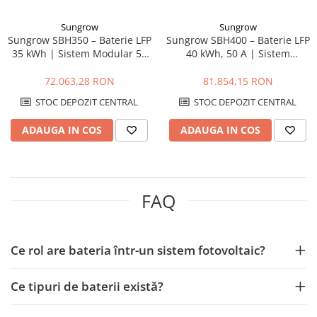
Sungrow
Sungrow
Sungrow SBH350 – Baterie LFP
Sungrow SBH400 – Baterie LFP
35 kWh | Sistem Modular 50
40 kWh, 50 A | Sistem
A, Siguranță Ridicată
Modular de Stocare Energie
IP55
72.063,28 RON
81.854,15 RON
STOC DEPOZIT CENTRAL
STOC DEPOZIT CENTRAL
ADAUGA IN COS
ADAUGA IN COS
FAQ
Ce rol are bateria într-un sistem fotovoltaic?
Ce tipuri de baterii există?