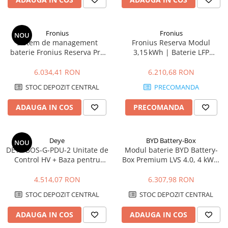
Sigurante fuzibile
Aparataj
Aparataj modular
Fronius
Fronius
NOU
Sistem de management
Fronius Reserva Modul
Standard German
baterie Fronius Reserva Pro
3,15 kWh | Baterie LFP
BMS
Scalabilă, IP65, 10 Ani
Intrerupator
6.034,41 RON
6.210,68 RON
Priza
STOC DEPOZIT CENTRAL
PRECOMANDA
Functii speciale
Rama ornament
ADAUGA IN COS
PRECOMANDA
Aplicat (PT)
Intrerupator
Deye
BYD Battery-Box
NOU
Modular
DEYE BOS-G-PDU-2 Unitate de
Modul baterie BYD Battery-
Priza+Intrerupator
Control HV + Baza pentru
Box Premium LVS 4.0, 4 kWh,
Baterii BOS-G Pro
51.2 V, LiFePO4, joasa
Pulsar Touch
tensiune
4.514,07 RON
6.307,98 RON
Surse de iluminat
STOC DEPOZIT CENTRAL
STOC DEPOZIT CENTRAL
LED
ADAUGA IN COS
ADAUGA IN COS
Bec LED