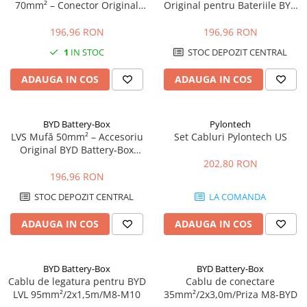
70mm² – Conector Original
Original pentru Bateriile BYD
Power analyzer
pentru Baterii LVS
Battery-Box
196,96 RON
196,96 RON
Smart Meter
1
IN STOC
STOC DEPOZIT CENTRAL
Statii de reincarcare
Cabluri
ADAUGA IN COS
ADAUGA IN COS
Accesorii cabluri
Alte accesorii
BYD Battery-Box
Pylontech
Folie avertizoare
LVS Mufă 50mm² – Accesoriu
Set Cabluri Pylontech US
Original BYD Battery-Box
LEA accesorii
Premium
202,80 RON
Papuci si mufe
196,96 RON
Cablu solar
STOC DEPOZIT CENTRAL
LA COMANDA
Cabluri coaxiale TV
ADAUGA IN COS
ADAUGA IN COS
Cabluri curenti slabi
Cabluri date
BYD Battery-Box
BYD Battery-Box
Cabluri Electrice
Cablu de legatura pentru BYD
Cablu de conectare
Cabluri energie joasa tensiune -
LVL 95mm²/2x1,5m/M8-M10
35mm²/2x3,0m/Priza M8-BYD
aluminiu