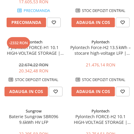
17.605,53 RON
PRECOMANDA
STOC DEPOZIT CENTRAL
PRECOMANDA
ADAUGA IN COS
Pylontech
Pylontech
-2332 RON
Pylontech FORCE-H1 10.1
Pylontech Force‑H2 13.5 kWh –
HIGH-VOLTAGE STORAGE |
stocare high‑voltage LFP |
Compatibil SMA, Kostal,
Compatibil SMA, Kostal,
Sungrow, Goodwe, Sofar
Sungrow, Goodwe, Sofar
22.674,22 RON
21.476,14 RON
20.342,48 RON
STOC DEPOZIT CENTRAL
STOC DEPOZIT CENTRAL
ADAUGA IN COS
ADAUGA IN COS
Sungrow
Pylontech
Baterie Sungrow SBR096
Pylontech FORCE-H2 10.1
9.6kWh HV LFP
HIGH-VOLTAGE STORAGE |
Compatibil SMA, Kostal,
Sungrow, Goodwe, Sofar
22.295,59 RON
22.754,51 RON