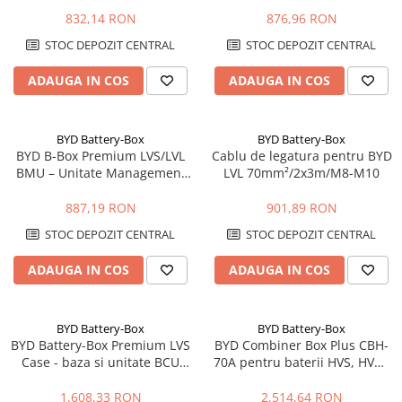
832,14 RON
876,96 RON
Cabluri aluminiu armat
STOC DEPOZIT CENTRAL
STOC DEPOZIT CENTRAL
Cabluri aluminiu coaxial
bransament
ADAUGA IN COS
ADAUGA IN COS
Cabluri aluminiu nearmat
Cabluri aluminiu tip Enel
Cabluri aluminiu torsadat/aerian
BYD Battery-Box
BYD Battery-Box
BYD B-Box Premium LVS/LVL
Cablu de legatura pentru BYD
Cabluri energie joasa tensiune -
BMU – Unitate Management
LVL 70mm²/2x3m/M8-M10
cupru
Baterie
Cabluri cupru armat
887,19 RON
901,89 RON
Cabluri cupru coaxial bransament
STOC DEPOZIT CENTRAL
STOC DEPOZIT CENTRAL
Cabluri cupru flexibil
ADAUGA IN COS
ADAUGA IN COS
Cabluri cupru nearmat
Cabluri cupru rezistente la foc
Cabluri flexibile
BYD Battery-Box
BYD Battery-Box
BYD Battery-Box Premium LVS
BYD Combiner Box Plus CBH-
Cabluri flexibile plate
Case - baza si unitate BCU
70A pentru baterii HVS, HVM,
Cabluri medie tensiune
pentru sisteme LVS, joasa
HVB, HVS+, HVM+ si HVE
tensiune
1.608,33 RON
2.514,64 RON