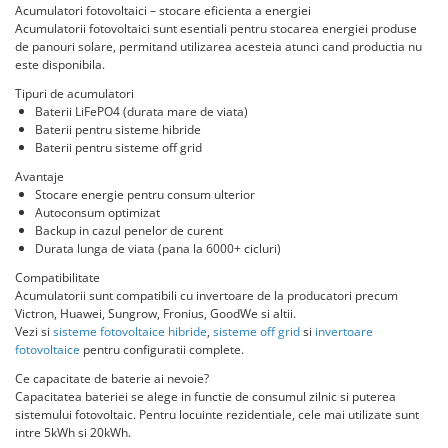
Acumulatori fotovoltaici – stocare eficienta a energiei
HUAWEI
Acumulatorii fotovoltaici sunt esentiali pentru stocarea energiei produse
de panouri solare, permitand utilizarea acesteia atunci cand productia nu
SMA
este disponibila.
Solis
Tipuri de acumulatori
Baterii LiFePO4 (durata mare de viata)
Solplanet
Baterii pentru sisteme hibride
Sungrow
Baterii pentru sisteme off grid
Victron Energy
Avantaje
Stocare energie pentru consum ulterior
Acumulatori
Autoconsum optimizat
Backup in cazul penelor de curent
BYD Battery
Durata lunga de viata (pana la 6000+ cicluri)
HVM
Compatibilitate
HVS
Acumulatorii sunt compatibili cu invertoare de la producatori precum
Victron, Huawei, Sungrow, Fronius, GoodWe si altii.
LVS
Vezi si
sisteme fotovoltaice hibride
,
sisteme off grid
si
invertoare
Deye
fotovoltaice
pentru configuratii complete.
Enphase
Ce capacitate de baterie ai nevoie?
Capacitatea bateriei se alege in functie de consumul zilnic si puterea
FelicitySolar
sistemului fotovoltaic. Pentru locuinte rezidentiale, cele mai utilizate sunt
intre 5kWh si 20kWh.
Fronius Reserva