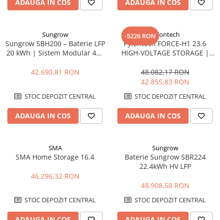
ADAUGA IN COS
ADAUGA IN COS
Sungrow
Pylontech
-5226 RON
Sungrow SBH200 – Baterie LFP
Pylontech FORCE-H1 23.6
20 kWh | Sistem Modular 48V
HIGH-VOLTAGE STORAGE |
cu BMS Integrat
Compatibil SMA, Kostal,
Sungrow, Goodwe, Sofar
42.690,81 RON
48.082,17 RON
42.855,83 RON
STOC DEPOZIT CENTRAL
STOC DEPOZIT CENTRAL
ADAUGA IN COS
ADAUGA IN COS
SMA
Sungrow
SMA Home Storage 16.4
Baterie Sungrow SBR224
22.4kWh HV LFP
46.296,32 RON
48.908,58 RON
STOC DEPOZIT CENTRAL
STOC DEPOZIT CENTRAL
ADAUGA IN COS
ADAUGA IN COS