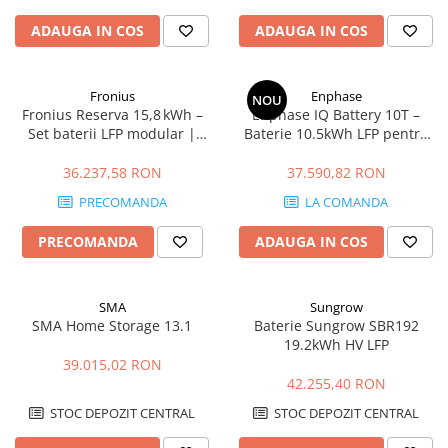
ADAUGA IN COS
ADAUGA IN COS
Fronius
Enphase
NOU
Fronius Reserva 15,8 kWh –
Enphase IQ Battery 10T –
Set baterii LFP modular |
Baterie 10.5kWh LFP pentru
DC‑coupled, IP65, 10 ani
Microinvertoare, Backup
Ready
36.237,58 RON
37.590,82 RON
PRECOMANDA
LA COMANDA
PRECOMANDA
ADAUGA IN COS
SMA
Sungrow
SMA Home Storage 13.1
Baterie Sungrow SBR192
19.2kWh HV LFP
39.015,02 RON
42.255,40 RON
STOC DEPOZIT CENTRAL
STOC DEPOZIT CENTRAL