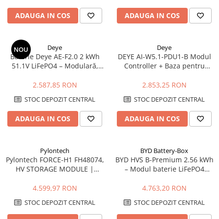
Tablou metalic
ADAUGA IN COS
ADAUGA IN COS
Tablou organizare santier echipat
Tablou organizare santier necablat
Deye
Deye
NOU
Tub flexibil
Baterie Deye AE-F2.0 2 kWh
DEYE AI-W5.1-PDU1-B Modul
51.1V LiFePO4 – Modulară,
Controller + Baza pentru
Tub flexibil dublu perete (corugata)
Scalabilă pentru Sisteme
Baterii AI-W5.1-B
Tub flexibil metalic
Fotovoltaice
2.587,85 RON
2.853,25 RON
Protectie
STOC DEPOZIT CENTRAL
STOC DEPOZIT CENTRAL
Aparate de masura si comanda
ADAUGA IN COS
ADAUGA IN COS
Contor digital
Blocuri de masura si protectie
Butoane
Pylontech
BYD Battery-Box
Pylontech FORCE-H1 FH48074,
BYD HVS B-Premium 2.56 kWh
Buton ciuperca
HV STORAGE MODULE |
– Modul baterie LiFePO4
Contactoare
Compatibil SMA, Kostal,
pentru sisteme hibride
Sungrow, Goodwe, Sofar
4.599,97 RON
4.763,20 RON
Contactor industrial
STOC DEPOZIT CENTRAL
STOC DEPOZIT CENTRAL
Contactor modular
Descarcatoare