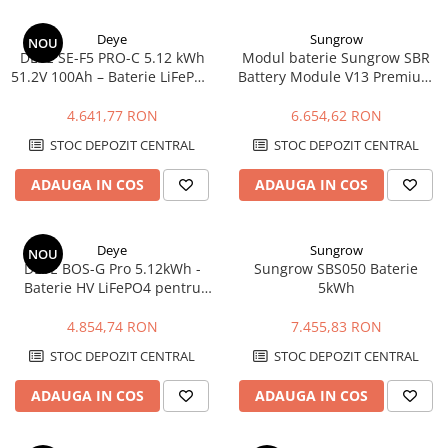
Conventionale
Halogen
Deye
Sungrow
NOU
DEYE SE-F5 PRO-C 5.12 kWh
Modul baterie Sungrow SBR
Corpuri de iluminat decorative
51.2V 100Ah – Baterie LiFePO4
Battery Module V13 Premium
Corpuri iluminat exterior
cu Display, Tensiune Joasa
3.2kWh HV LFP
4.641,77 RON
6.654,62 RON
Corpuri iluminat interior
STOC DEPOZIT CENTRAL
STOC DEPOZIT CENTRAL
Lampa de birou/veioza
Lampa de veghe
ADAUGA IN COS
ADAUGA IN COS
Lustra/pendul dulie
Lustra/pendul LED
Deye
Sungrow
NOU
Plafoniera LED
DEYE BOS-G Pro 5.12kWh -
Sungrow SBS050 Baterie
Aplica dulie
Baterie HV LiFePO4 pentru
5kWh
stocare energie
Aplica LED
4.854,74 RON
7.455,83 RON
Corpuri solare
STOC DEPOZIT CENTRAL
STOC DEPOZIT CENTRAL
Corpuri solare decorative
Iluminat festiv
ADAUGA IN COS
ADAUGA IN COS
Instalatii sarbatori