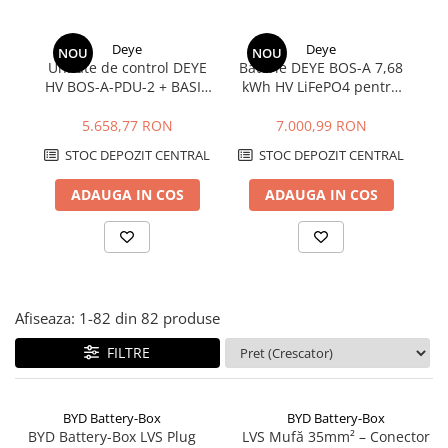
Deye
Deye
NOU
NOU
Unitate de control DEYE
Baterie DEYE BOS-A 7,68
Su
HV BOS-A-PDU-2 + BASIC
kWh HV LiFePO4 pentru
pentru baterii BOS-A 7.68
stocare energie
kWh
5.658,77 RON
7.000,99 RON
STOC DEPOZIT CENTRAL
STOC DEPOZIT CENTRAL
ADAUGA IN COS
ADAUGA IN COS
Afiseaza:
1-
82
din
82
produse
FILTRE
BYD Battery-Box
BYD Battery-Box
BYD Battery-Box LVS Plug
LVS Mufă 35mm² – Conector