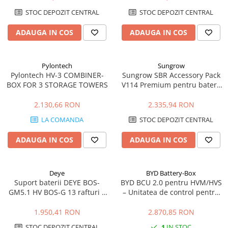
STOC DEPOZIT CENTRAL
STOC DEPOZIT CENTRAL
ADAUGA IN COS
ADAUGA IN COS
Pylontech
Sungrow
Pylontech HV-3 COMBINER-
Sungrow SBR Accessory Pack
BOX FOR 3 STORAGE TOWERS
V114 Premium pentru baterii
SBR HV
2.130,66 RON
2.335,94 RON
LA COMANDA
STOC DEPOZIT CENTRAL
ADAUGA IN COS
ADAUGA IN COS
Deye
BYD Battery-Box
Suport baterii DEYE BOS-
BYD BCU 2.0 pentru HVM/HVS
GM5.1 HV BOS-G 13 rafturi |
– Unitatea de control pentru
Rack stocare energie
bateriile BYD Premium
1.950,41 RON
2.870,85 RON
STOC DEPOZIT CENTRAL
1
IN STOC