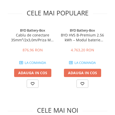
Cabluri semnalizare si control
CELE MAI POPULARE
Cabluri speciale
Conductori flexibili cupru
Conductori rigizi
BYD Battery-Box
BYD Battery-Box
Cablu de conectare
BYD HVS B-Premium 2.56
Conductori rigizi cupru
35mm²/2x3,0m/Priza M8-
kWh – Modul baterie
14
Cabluri alarma
BYD
LiFePO4 pentru sisteme
Ba
hibride
876,96 RON
4.763,20 RON
Cabluri boxe
Cabluri semnalizare incendiu
LA COMANDA
LA COMANDA
Cabluri semnalizare si control
ecranate
ADAUGA IN COS
ADAUGA IN COS
CELE MAI NOI