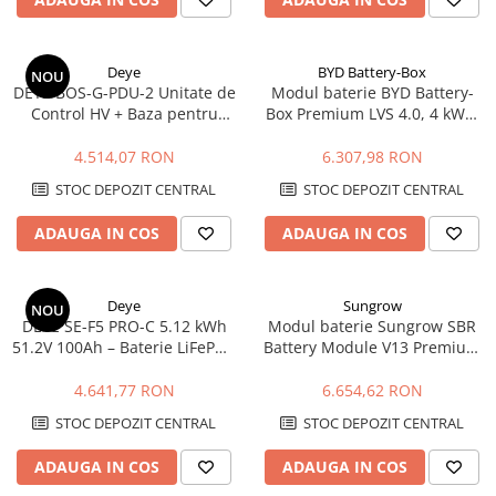
Deye
BYD Battery-Box
NOU
DEYE BOS-G-PDU-2 Unitate de
Modul baterie BYD Battery-
Control HV + Baza pentru
Box Premium LVS 4.0, 4 kWh,
Baterii BOS-G Pro
51.2 V, LiFePO4, joasa
tensiune
4.514,07 RON
6.307,98 RON
STOC DEPOZIT CENTRAL
STOC DEPOZIT CENTRAL
ADAUGA IN COS
ADAUGA IN COS
Deye
Sungrow
NOU
DEYE SE-F5 PRO-C 5.12 kWh
Modul baterie Sungrow SBR
51.2V 100Ah – Baterie LiFePO4
Battery Module V13 Premium
cu Display, Tensiune Joasa
3.2kWh HV LFP
4.641,77 RON
6.654,62 RON
STOC DEPOZIT CENTRAL
STOC DEPOZIT CENTRAL
ADAUGA IN COS
ADAUGA IN COS