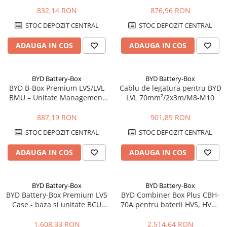
832,14 RON
876,96 RON
STOC DEPOZIT CENTRAL
STOC DEPOZIT CENTRAL
ADAUGA IN COS
ADAUGA IN COS
BYD Battery-Box
BYD Battery-Box
BYD B-Box Premium LVS/LVL
Cablu de legatura pentru BYD
BMU – Unitate Management
LVL 70mm²/2x3m/M8-M10
Baterie
887,19 RON
901,89 RON
STOC DEPOZIT CENTRAL
STOC DEPOZIT CENTRAL
ADAUGA IN COS
ADAUGA IN COS
BYD Battery-Box
BYD Battery-Box
BYD Battery-Box Premium LVS
BYD Combiner Box Plus CBH-
Case - baza si unitate BCU
70A pentru baterii HVS, HVM,
pentru sisteme LVS, joasa
HVB, HVS+, HVM+ si HVE
tensiune
1.608,33 RON
2.514,64 RON