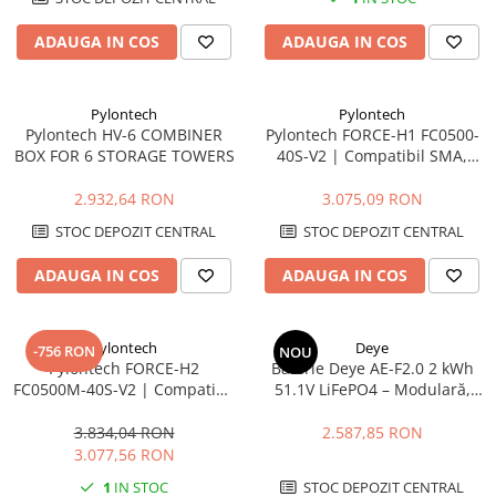
ADAUGA IN COS
ADAUGA IN COS
Pylontech
Pylontech
Pylontech HV-6 COMBINER
Pylontech FORCE-H1 FC0500-
BOX FOR 6 STORAGE TOWERS
40S-V2 | Compatibil SMA,
Kostal, Sungrow, Goodwe,
Sofar
2.932,64 RON
3.075,09 RON
STOC DEPOZIT CENTRAL
STOC DEPOZIT CENTRAL
ADAUGA IN COS
ADAUGA IN COS
Pylontech
Deye
-756 RON
NOU
Pylontech FORCE-H2
Baterie Deye AE-F2.0 2 kWh
FC0500M-40S-V2 | Compatibil
51.1V LiFePO4 – Modulară,
SMA, Kostal, Sungrow,
Scalabilă pentru Sisteme
Goodwe, Sofar
Fotovoltaice
3.834,04 RON
2.587,85 RON
3.077,56 RON
1
IN STOC
STOC DEPOZIT CENTRAL