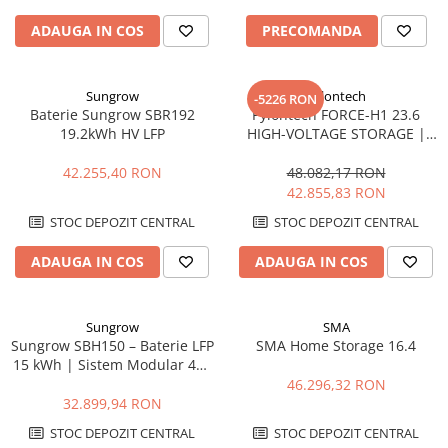
ADAUGA IN COS
PRECOMANDA
Sungrow
Pylontech
-5226 RON
Baterie Sungrow SBR192
Pylontech FORCE-H1 23.6
19.2kWh HV LFP
HIGH-VOLTAGE STORAGE |
Compatibil SMA, Kostal,
Sungrow, Goodwe, Sofar
42.255,40 RON
48.082,17 RON
42.855,83 RON
STOC DEPOZIT CENTRAL
STOC DEPOZIT CENTRAL
ADAUGA IN COS
ADAUGA IN COS
Sungrow
SMA
Sungrow SBH150 – Baterie LFP
SMA Home Storage 16.4
15 kWh | Sistem Modular 48V
cu BMS Integrat
46.296,32 RON
32.899,94 RON
STOC DEPOZIT CENTRAL
STOC DEPOZIT CENTRAL