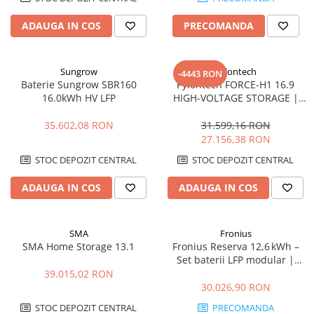
ADAUGA IN COS
PRECOMANDA
Sungrow
Pylontech
-4443 RON
Baterie Sungrow SBR160
Pylontech FORCE-H1 16.9
16.0kWh HV LFP
HIGH-VOLTAGE STORAGE |
Compatibil SMA, Kostal,
Sungrow, Goodwe, Sofar
35.602,08 RON
31.599,16 RON
27.156,38 RON
STOC DEPOZIT CENTRAL
STOC DEPOZIT CENTRAL
ADAUGA IN COS
ADAUGA IN COS
SMA
Fronius
SMA Home Storage 13.1
Fronius Reserva 12,6 kWh –
Set baterii LFP modular |
DC‑coupled, IP65, 10 ani
39.015,02 RON
garanție
30.026,90 RON
STOC DEPOZIT CENTRAL
PRECOMANDA