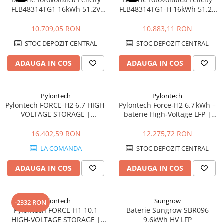
FLB48314TG1 16kWh 51.2V
FLB48314TG1-H 16kWh 51.2V
LiFePO4 IP65, BMS integrat,
LiFePO4 cu încălzire, IP65,
fara incalzire
BMS integrat, scalabilă
10.709,05 RON
10.883,11 RON
512kWh
STOC DEPOZIT CENTRAL
STOC DEPOZIT CENTRAL
ADAUGA IN COS
ADAUGA IN COS
Pylontech
Pylontech
Pylontech FORCE-H2 6.7 HIGH-
Pylontech Force‑H2 6.7 kWh –
VOLTAGE STORAGE |
baterie High‑Voltage LFP |
Compatibil SMA, Kostal,
Compatibil SMA, Kostal,
Sungrow, Goodwe, Sofar
Sungrow, Goodwe, Sofar
16.402,59 RON
12.275,72 RON
LA COMANDA
STOC DEPOZIT CENTRAL
ADAUGA IN COS
ADAUGA IN COS
Pylontech
Sungrow
-2332 RON
Pylontech FORCE-H1 10.1
Baterie Sungrow SBR096
HIGH-VOLTAGE STORAGE |
9.6kWh HV LFP