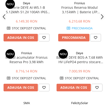
Deye
Fronius
NOU
Baterie DEYE AI-W5.1-B
Fronius Reserva Modul
5.12kWh 51.2V 100Ah IP65
3,15 kWh | Baterie LFP
LiFePO4
Scalabilă, IP65, 10 Ani
6.149,30 RON
6.210,68 RON
STOC DEPOZIT CENTRAL
PRECOMANDA
ADAUGA IN COS
PRECOMANDA
Fronius
Deye
NOU
NOU
Modul acumulator Fronius
Baterie DEYE BOS-A 7,68 kWh
Reserva Pro 3,98 kWh
HV LiFePO4 pentru stocare
energie
8.716,14 RON
7.000,99 RON
STOC DEPOZIT CENTRAL
STOC DEPOZIT CENTRAL
ADAUGA IN COS
ADAUGA IN COS
SMA
FelicitySolar