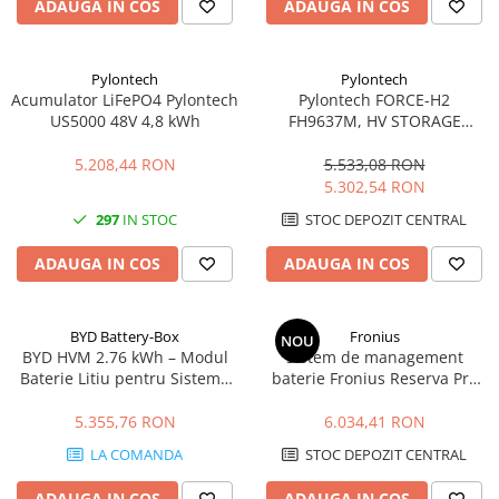
ADAUGA IN COS
ADAUGA IN COS
Pylontech
Pylontech
Acumulator LiFePO4 Pylontech
Pylontech FORCE-H2
US5000 48V 4,8 kWh
FH9637M, HV STORAGE
MODULE | Compatibil SMA,
Kostal, Sungrow, Goodwe,
5.208,44 RON
5.533,08 RON
Sofar
5.302,54 RON
297
IN STOC
STOC DEPOZIT CENTRAL
ADAUGA IN COS
ADAUGA IN COS
BYD Battery-Box
Fronius
NOU
BYD HVM 2.76 kWh – Modul
Sistem de management
Baterie Litiu pentru Sisteme
baterie Fronius Reserva Pro
Fotovoltaice
BMS
5.355,76 RON
6.034,41 RON
LA COMANDA
STOC DEPOZIT CENTRAL
ADAUGA IN COS
ADAUGA IN COS