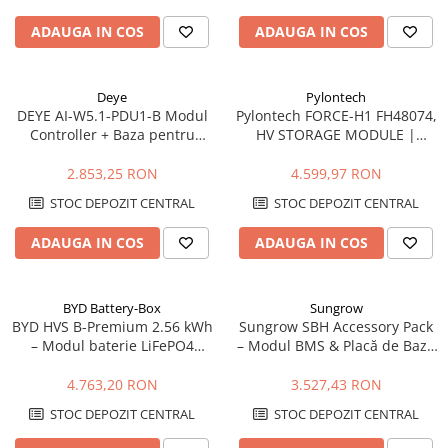
ADAUGA IN COS
ADAUGA IN COS
Deye
Pylontech
DEYE AI-W5.1-PDU1-B Modul
Pylontech FORCE-H1 FH48074,
Controller + Baza pentru
HV STORAGE MODULE |
Baterii AI-W5.1-B
Compatibil SMA, Kostal,
Sungrow, Goodwe, Sofar
2.853,25 RON
4.599,97 RON
STOC DEPOZIT CENTRAL
STOC DEPOZIT CENTRAL
ADAUGA IN COS
ADAUGA IN COS
BYD Battery-Box
Sungrow
BYD HVS B-Premium 2.56 kWh
Sungrow SBH Accessory Pack
– Modul baterie LiFePO4
– Modul BMS & Placă de Bază
pentru sisteme hibride
pentru Sistemele de Baterii
SBH
4.763,20 RON
3.527,43 RON
STOC DEPOZIT CENTRAL
STOC DEPOZIT CENTRAL