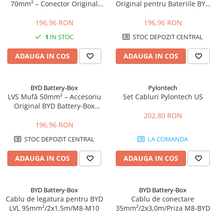
70mm² – Conector Original
Original pentru Bateriile BYD
pentru Baterii LVS
Battery-Box
196,96 RON
196,96 RON
1
IN STOC
STOC DEPOZIT CENTRAL
ADAUGA IN COS
ADAUGA IN COS
BYD Battery-Box
Pylontech
LVS Mufă 50mm² – Accesoriu
Set Cabluri Pylontech US
Original BYD Battery-Box
Premium
202,80 RON
196,96 RON
STOC DEPOZIT CENTRAL
LA COMANDA
ADAUGA IN COS
ADAUGA IN COS
BYD Battery-Box
BYD Battery-Box
Cablu de legatura pentru BYD
Cablu de conectare
LVL 95mm²/2x1,5m/M8-M10
35mm²/2x3,0m/Priza M8-BYD