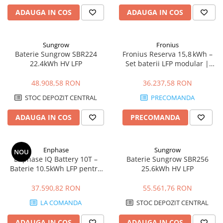
ADAUGA IN COS
ADAUGA IN COS
Sungrow
Fronius
Baterie Sungrow SBR224
Fronius Reserva 15,8 kWh –
22.4kWh HV LFP
Set baterii LFP modular |
DC‑coupled, IP65, 10 ani
48.908,58 RON
36.237,58 RON
STOC DEPOZIT CENTRAL
PRECOMANDA
ADAUGA IN COS
PRECOMANDA
Enphase
Sungrow
NOU
Enphase IQ Battery 10T –
Baterie Sungrow SBR256
Baterie 10.5kWh LFP pentru
25.6kWh HV LFP
Microinvertoare, Backup
Ready
37.590,82 RON
55.561,76 RON
LA COMANDA
STOC DEPOZIT CENTRAL
ADAUGA IN COS
ADAUGA IN COS