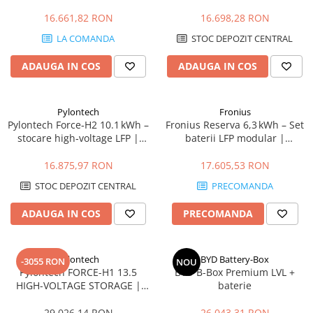
1F/3F pentru Microinvertoare,
Sisteme Fotovoltaice
Backup Ready
16.661,82 RON
16.698,28 RON
LA COMANDA
STOC DEPOZIT CENTRAL
ADAUGA IN COS
ADAUGA IN COS
Pylontech
Fronius
Pylontech Force‑H2 10.1 kWh –
Fronius Reserva 6,3 kWh – Set
stocare high‑voltage LFP |
baterii LFP modular |
Compatibil SMA, Kostal,
DC‑coupled, IP65, 10 ani
Sungrow, Goodwe, Sofar
16.875,97 RON
17.605,53 RON
STOC DEPOZIT CENTRAL
PRECOMANDA
ADAUGA IN COS
PRECOMANDA
Pylontech
BYD Battery-Box
-3055 RON
NOU
Pylontech FORCE-H1 13.5
BYD B-Box Premium LVL +
HIGH-VOLTAGE STORAGE |
baterie
Compatibil SMA, Kostal,
Sungrow, Goodwe, Sofar
29.026,14 RON
26.043,31 RON