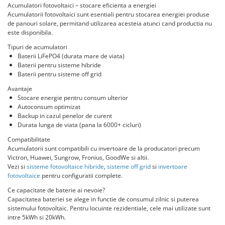
Acumulatori fotovoltaici – stocare eficienta a energiei
Aplica LED
Cabluri aluminiu coaxial
Cutie ABS modulara
Intrerupatoare automate
HV
Acumulatorii fotovoltaici sunt esentiali pentru stocarea energiei produse
bransament
Corpuri solare
Doze
de panouri solare, permitand utilizarea acesteia atunci cand productia nu
US
AFDD
Cabluri aluminiu nearmat
este disponibila.
Corpuri solare decorative
SMA
Doze aparat
Intrerupatoare automate de putere
Cabluri aluminiu tip Enel
Tipuri de acumulatori
Iluminat festiv
Jgheaburi
Intrerupatoare automate
Sungrow
Baterii LiFePO4 (durata mare de viata)
Cabluri aluminiu torsadat/aerian
diferentiale
Instalatii sarbatori
Baterii pentru sisteme hibride
Jgheab metalic perforat
SBH
Cabluri energie joasa tensiune -
Intrerupatoare automate modulare
Baterii pentru sisteme off grid
Lanterne
Jgheab tip sarma
cupru
SBR battery
Separator sarcina
Avantaje
Tablou metalic
Stalpi de iluminat
SBS
Cabluri cupru armat
Stocare energie pentru consum ulterior
Relee
Autoconsum optimizat
Accesorii stocare
Tablou organizare santier echipat
Cabluri cupru coaxial bransament
Releu monitorizare tensiune
Backup in cazul penelor de curent
Cabluri cupru flexibil
Tablou organizare santier necablat
Durata lunga de viata (pana la 6000+ cicluri)
Separator fuzibil
Cabluri cupru nearmat
Tub flexibil
Compatibilitate
Separator fuzibil aplicatii
Cabluri cupru rezistente la foc
Acumulatorii sunt compatibili cu invertoare de la producatori precum
fotovoltaice
Tub flexibil dublu perete (corugata)
Victron, Huawei, Sungrow, Fronius, GoodWe si altii.
Cabluri flexibile
Sigurante fuzibile
Vezi si
sisteme fotovoltaice hibride
,
sisteme off grid
si
invertoare
Tub flexibil metalic
fotovoltaice
pentru configuratii complete.
Cabluri flexibile plate
Cabluri medie tensiune
Ce capacitate de baterie ai nevoie?
Capacitatea bateriei se alege in functie de consumul zilnic si puterea
Cabluri medie tensiune aluminiu
sistemului fotovoltaic. Pentru locuinte rezidentiale, cele mai utilizate sunt
intre 5kWh si 20kWh.
Cabluri optice