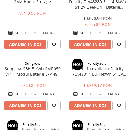
SMA Home Storage
Felicity FLA48280-EU 14.3kWh
51.2V LiFePO4 – Baterie
Stocare LV, 6000+ cicluri,
9.749,55 RON
Scalabilă
10.070,94 RON
9.105,86 RON
STOC DEPOZIT CENTRAL
STOC DEPOZIT CENTRAL
ADAUGA IN COS
ADAUGA IN COS
Sungrow
FelicitySolar
NOU
Sungrow SBH 5 kWh SMR050
Baterie fotovoltaica Felicity
V11 – Modul Baterie LFP 48V
FLA48314-EU 16kWh 51.2V
Expandabil | Compatibil SH-
LiFePO4 cu BMS integrat, WiFi
RS/RT
9.790,84 RON
10.369,17 RON
STOC DEPOZIT CENTRAL
STOC DEPOZIT CENTRAL
ADAUGA IN COS
ADAUGA IN COS
FelicitySolar
FelicitySolar
NOU
NOU
Baterie fotovoltaica Felicity
Baterie fotovoltaica Felicity