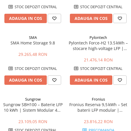
STOC DEPOZIT CENTRAL
STOC DEPOZIT CENTRAL
ADAUGA IN COS
ADAUGA IN COS
SMA
Pylontech
SMA Home Storage 9.8
Pylontech Force‑H2 13.5 kWh –
stocare high‑voltage LFP |
Compatibil SMA, Kostal,
29.265,48 RON
Sungrow, Goodwe, Sofar
21.476,14 RON
STOC DEPOZIT CENTRAL
STOC DEPOZIT CENTRAL
ADAUGA IN COS
ADAUGA IN COS
Sungrow
Fronius
Sungrow SBH100 – Baterie LFP
Fronius Reserva 9,5 kWh – Set
10 kWh | Sistem Modular 48V
baterii LFP modular |
cu BMS Integrat
DC‑coupled, IP65, 10 ani
garanție
23.109,05 RON
23.816,22 RON
STOC DEPOZIT CENTRAL
PRECOMANDA