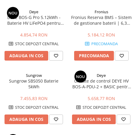
Deye
Fronius
NOU
DEYE BOS-G Pro 5.12kWh -
Fronius Reserva BMS – Sistem
Baterie HV LiFePO4 pentru
de gestionare baterii | 6,3–
stocare energie
15,8 kWh, compatibil GEN24
4.854,74 RON
5.184,12 RON
STOC DEPOZIT CENTRAL
PRECOMANDA
ADAUGA IN COS
PRECOMANDA
Sungrow
Deye
NOU
Sungrow SBS050 Baterie
Unitate de control DEYE HV
5kWh
BOS-A-PDU-2 + BASIC pentru
baterii BOS-A 7.68 kWh
7.455,83 RON
5.658,77 RON
STOC DEPOZIT CENTRAL
STOC DEPOZIT CENTRAL
ADAUGA IN COS
ADAUGA IN COS