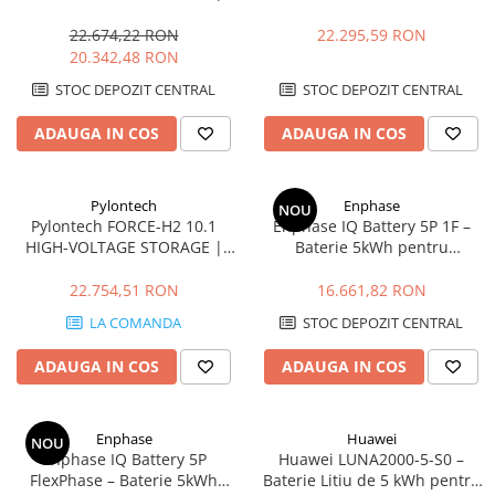
Compatibil SMA, Kostal,
Sungrow, Goodwe, Sofar
22.674,22 RON
22.295,59 RON
20.342,48 RON
STOC DEPOZIT CENTRAL
STOC DEPOZIT CENTRAL
ADAUGA IN COS
ADAUGA IN COS
Pylontech
Enphase
NOU
Pylontech FORCE-H2 10.1
Enphase IQ Battery 5P 1F –
HIGH-VOLTAGE STORAGE |
Baterie 5kWh pentru
Compatibil SMA, Kostal,
Microinvertoare, Backup
Sungrow, Goodwe, Sofar
Ready
22.754,51 RON
16.661,82 RON
LA COMANDA
STOC DEPOZIT CENTRAL
ADAUGA IN COS
ADAUGA IN COS
Enphase
Huawei
NOU
Enphase IQ Battery 5P
Huawei LUNA2000-5-S0 –
FlexPhase – Baterie 5kWh
Baterie Litiu de 5 kWh pentru