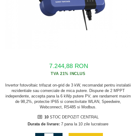
Cabluri semnalizare si control
Cabluri speciale
Conductori flexibili cupru
Conductori rigizi
Conductori rigizi cupru
Cabluri alarma
7.244,88 RON
Cabluri boxe
Cabluri semnalizare incendiu
Invertor fotovoltaic trifazat on-grid de 3 kW, recomandat pentru instalatii
Cabluri semnalizare si control
rezidentiale sau comerciale de mica putere. Dispune de 2 MPPT
ecranate
independente, accepta pana la 6 kWp putere PV, are randament maxim
de 98,2%, protectie IP65 si conectivitate WLAN, Speedwire,
Webconnect, RS485 si Modbus.
10
STOC DEPOZIT CENTRAL
Durata de livrare:
7 pana la 10 zile lucratoare