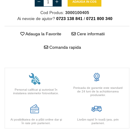
ADAUGA IN COS
Cod Produs:
3000100405
Ai nevoie de ajutor?
0723 138 841
/
0721 800 340
Adauga la Favorite
Cere informatii
Comanda rapida
Perioada de garantie este standard
Personal calificat şi autorizat în
de 24 luni de la achizitionarea
instalarea sistemelor fotovoltaice.
produselor.
Ai posibilitatea de a plăti online dar şi
Livrăm rapid în toată țara, prin
în rate prin parteneri.
parteneri.