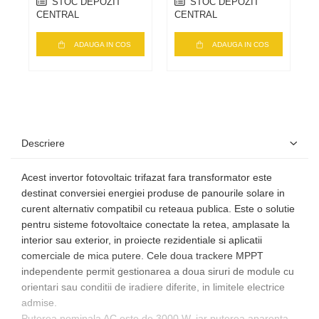
STOC DEPOZIT
STOC DEPOZIT
CENTRAL
CENTRAL
C
ADAUGA IN COS
ADAUGA IN COS
Descriere
Acest invertor fotovoltaic trifazat fara transformator este
destinat conversiei energiei produse de panourile solare in
curent alternativ compatibil cu reteaua publica. Este o solutie
pentru sisteme fotovoltaice conectate la retea, amplasate la
interior sau exterior, in proiecte rezidentiale si aplicatii
comerciale de mica putere. Cele doua trackere MPPT
independente permit gestionarea a doua siruri de module cu
orientari sau conditii de iradiere diferite, in limitele electrice
admise.
Puterea nominala AC este de 3000 W, iar puterea aparenta