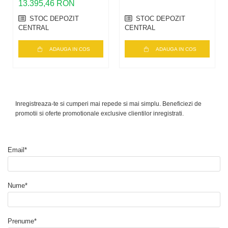
13.395,46 RON
STOC DEPOZIT
STOC DEPOZIT
CENTRAL
CENTRAL
ADAUGA IN COS
ADAUGA IN COS
Inregistreaza-te si cumperi mai repede si mai simplu. Beneficiezi de
promotii si oferte promotionale exclusive clientilor inregistrati.
Email*
Nume*
Prenume*