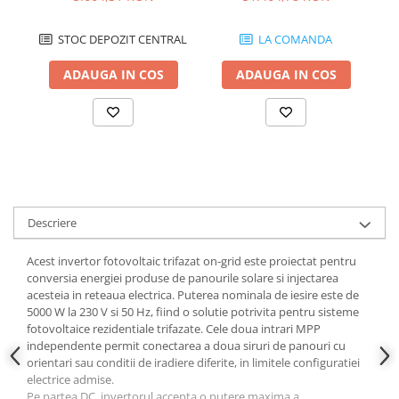
STOC DEPOZIT CENTRAL
LA COMANDA
ADAUGA IN COS
ADAUGA IN COS
Descriere
Acest invertor fotovoltaic trifazat on-grid este proiectat pentru
conversia energiei produse de panourile solare si injectarea
acesteia in reteaua electrica. Puterea nominala de iesire este de
5000 W la 230 V si 50 Hz, fiind o solutie potrivita pentru sisteme
fotovoltaice rezidentiale trifazate. Cele doua intrari MPP
independente permit conectarea a doua siruri de panouri cu
orientari sau conditii de iradiere diferite, in limitele configuratiei
electrice admise.
Pe partea DC, invertorul accepta o putere maxima a