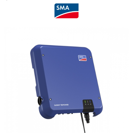
Cabluri semnalizare si control
Cabluri speciale
Conductori flexibili cupru
Conductori rigizi
Conductori rigizi cupru
Cabluri alarma
Cabluri boxe
Cabluri semnalizare incendiu
Cabluri semnalizare si control
ecranate