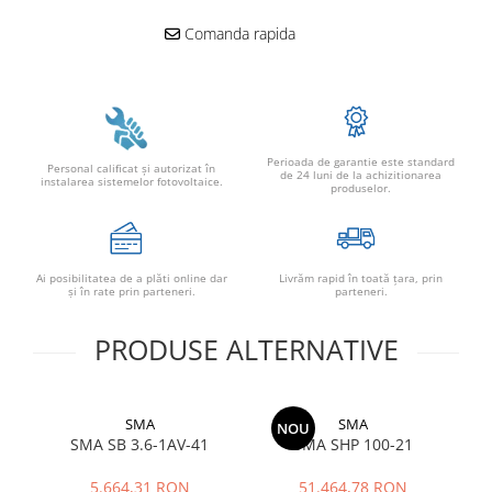
Comanda rapida
Perioada de garantie este standard
Personal calificat şi autorizat în
de 24 luni de la achizitionarea
instalarea sistemelor fotovoltaice.
produselor.
Ai posibilitatea de a plăti online dar
Livrăm rapid în toată țara, prin
şi în rate prin parteneri.
parteneri.
PRODUSE ALTERNATIVE
SMA
SMA
NOU
SMA SB 3.6-1AV-41
SMA SHP 100-21
S
5.664,31 RON
51.464,78 RON