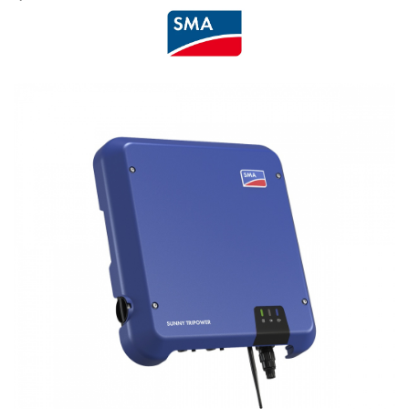
Acumulatori
BYD Battery
HVM
HVS
LVS
Deye
Enphase
FelicitySolar
Fronius Reserva
Fronius Reserva Pro
Huawei
Pylontech
H1
H2
HV
US