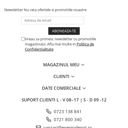
Intrerupator
Newsletter
Nu rata ofertele si promotiile noastre
Modular
Priza+Intrerupator
Pulsar Touch
Vreau sa primesc newsletter cu promotiile
Smart SHELLY
magazinului. Afla mai multe in
Politica de
Surse de iluminat
Confidentialitate
LED
MAGAZINUL MEU
Bec LED
Conventionale
CLIENTI
Halogen
DATE COMERCIALE
Corpuri de iluminat decorative
Corpuri iluminat exterior
SUPORT CLIENTI
L - V 08–17 | S - D 09 -12
Corpuri iluminat interior
0723 138 841
Lampa de birou/veioza
0721 800 340
Lampa de veghe
vanzari@energodepot.ro