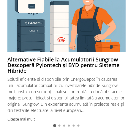
diferentiale
Intrerupatoare automate modulare
Separator sarcina
Relee
Releu monitorizare tensiune
Separator fuzibil
Separator fuzibil aplicatii
Alternative Fiabile la Acumulatorii Sungrow –
fotovoltaice
Descoperă Pylontech și BYD pentru Sisteme
Sigurante fuzibile
Hibride
Aparataj
Soluții eficiente și disponibile prin EnergoDepot În căutarea
Aparataj modular
unui acumulator compatibil cu invertoarele hibride Sungrow,
mulți instalatori și clienți finali se confruntă cu două obstacole
Standard German
majore: prețul ridicat și disponibilitatea limitată a acumulatorilor
Intrerupator
originali Sungrow. Din experiența acumulată în proiecte reale și
Priza
din testările efectuate la nivel european,...
Functii speciale
Citeste mai mult
Rama ornament
Aplicat (PT)