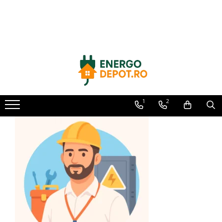
Toate Produsele
Panouri fotovoltaice
AIKO
Canadian Solar
Longi Solar
1
2
Optimizatoare panouri
Victron Energy
Invertoare
Microinvertoare
Fronius
Accesorii Fronius
Invertoare Hibride Fronius
Invertoare On-Grid Fronius