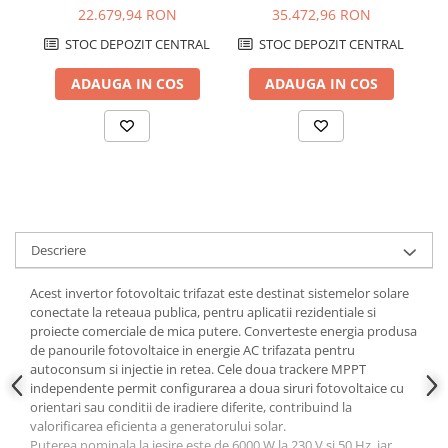
22.679,94 RON
35.472,96 RON
Papuci si mufe
Cablu solar
STOC DEPOZIT CENTRAL
STOC DEPOZIT CENTRAL
Cabluri coaxiale TV
ADAUGA IN COS
ADAUGA IN COS
Cabluri curenti slabi
Cabluri date
Cabluri Electrice
Cabluri energie joasa tensiune -
aluminiu
Cabluri aluminiu armat
Descriere
Cabluri aluminiu coaxial
Acest invertor fotovoltaic trifazat este destinat sistemelor solare
bransament
conectate la reteaua publica, pentru aplicatii rezidentiale si
Cabluri aluminiu nearmat
proiecte comerciale de mica putere. Converteste energia produsa
Cabluri aluminiu tip Enel
de panourile fotovoltaice in energie AC trifazata pentru
autoconsum si injectie in retea. Cele doua trackere MPPT
Cabluri aluminiu torsadat/aerian
independente permit configurarea a doua siruri fotovoltaice cu
Cabluri energie joasa tensiune -
orientari sau conditii de iradiere diferite, contribuind la
cupru
valorificarea eficienta a generatorului solar.
Puterea nominala la iesire este de 6000 W la 230 V si 50 Hz, iar