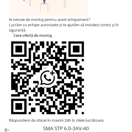
Statii de reincarcare Fronius
Goodwe
HUAWEI
Ai nevoie de montaj pentru acest echipament?
Lucrăm cu echipe autorizate și te ajutăm să instalezi corect și în
SMA
siguranță.
Cere ofertă de montaj
Solis
Solplanet
Sungrow
Invertoare Hibrid Sungrow
Invertoare on-grid Sungrow
Statii de reincarcare Sungrow
Victron Energy
MPPT
Accesorii Victron
Acumulatori Victron
Invertor Hibrid - Off Grid
Răspundem de obicei în maxim 24h în zilele lucrătoare.
Statii de reincarcare Victron
SMA STP 6.0-3AV-40