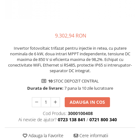
SMA
Sungrow
SBH
SBR battery
9.302,94 RON
SBS
Accesorii stocare
Invertor fotovoltaic trifazat pentru injectie in retea, cu putere
nominala de 6 kW, doua intrari MPPT independente, tensiune DC
Structura
maxima de 850 V si eficienta maxima de 98,2%. Echipat cu
conectivitate WiFi, Ethernet si RS485, protectie IP65 si intrerupator-
Structura acoperis tigla
separator DC integrat.
Structura acoperis tabla
10
STOC DEPOZIT CENTRAL
Structura acoperis plat
Durata de livrare:
7 pana la 10 zile lucratoare
IBC
ADAUGA IN COS
IBC Top Fix 200
Cod Produs:
3000100408
K2-Systems GmbH
Ai nevoie de ajutor?
0723 138 841
/
0721 800 340
Accesorii
Backup Switch
Adauga la Favorite
Cere informatii