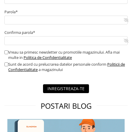
Contor digital
Parola*
Blocuri de masura si protectie
Butoane
Buton ciuperca
Confirma parola*
Contactoare
Contactor industrial
Vreau sa primesc newsletter cu promotiile magazinului. Afla mai
Contactor modular
multe in
Politica de Confidentialitate
Descarcatoare
Sunt de acord cu prelucrarea datelor personale conform
Politicii de
Confidentialitate
a magazinului
Echipamente de impamantare
Electrozi impamantare
INREGISTREAZA-TE
Piesa separatie
Platbanda
POSTARI BLOG
Intrerupatoare automate
AFDD
Intrerupatoare automate de putere
Intrerupatoare automate